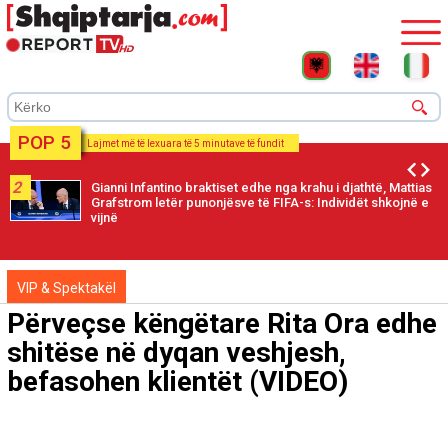
POP 5
Lajmet më të lexuara të 5 minutave të fundit
2
Gianni Infantino braktiset edhe nga krahu i djathtë, Mattias
Grafstrom letër punonjësve të FIFA-s: Individët shkojnë e
vijnë
VIP & Spektakël
Përveçse këngëtare Rita Ora edhe
shitëse në dyqan veshjesh,
befasohen klientët (VIDEO)