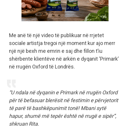
Me anë të një video të publikuar në rrjetet
sociale artistja tregoi një moment kur ajo merr
një një bexh me emrin e saj dhe fillon t’iu
shërbente klientëve në arkën e dyqanit ‘Primark’
në rrugën Oxford të Londrës.
“U ndala në dyqanin e Primark në rrugën Oxford
për të befasuar blerësit në festimin e përvjetorit
të parë të bashkëpunimit tonë! Mbani sytë
hapur, shumë më tepër është në rrugë e sipër”,
shkruan Rita.