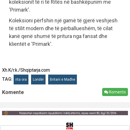
koleksionit të ri të Ritës në bashkëpunim me
'Primark'.
Koleksioni përfshin një gamë të gjerë veshjesh
të stilit modern dhe të përballueshëm, të cilat
kanë qenë shumë të pritura nga fansat dhe
klientët e 'Primark'.
Xh.K/r.k./Shqiptarja.com
TAG:
rita ora
Londër
Britani e Madhe
Komente
Komento