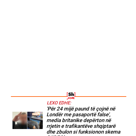
LEXO EDHE:
'Për 24 mijë paund të çojnë në
Londër me pasaportë false',
media britanike depërton në
rrjetin e trafikantëve shqiptarë
dhe zbulon si funksionon skema