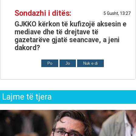
Sondazhi i ditës:
5 Gusht, 13:27
GJKKO kërkon të kufizojë aksesin e
mediave dhe të drejtave të
gazetarëve gjatë seancave, a jeni
dakord?
Po
Jo
Nuk e di
Lajme të tjera