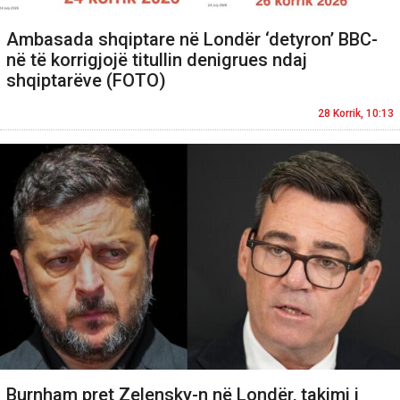
Ambasada shqiptare në Londër ‘detyron’ BBC-
në të korrigjojë titullin denigrues ndaj
shqiptarëve (FOTO)
28 Korrik, 10:13
Burnham pret Zelensky-n në Londër, takimi i