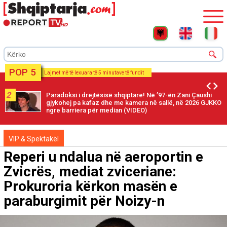
POP 5
Lajmet më të lexuara të 5 minutave të fundit
2
Paradoksi i drejtësisë shqiptare! Në ’97-ën Zani Çaushi
gjykohej pa kafaz dhe me kamera në sallë, në 2026 GJKKO
ngre barriera për median (VIDEO)
VIP & Spektakël
Reperi u ndalua në aeroportin e
Zvicrës, mediat zviceriane:
Prokuroria kërkon masën e
paraburgimit për Noizy-n