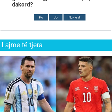
dakord?
Po
Jo
Nuk e di
Lajme të tjera