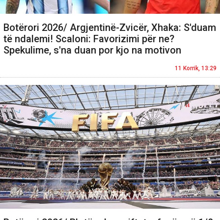
Botërori 2026/ Argjentinë-Zvicër, Xhaka: S'duam
të ndalemi! Scaloni: Favorizimi për ne?
Spekulime, s'na duan por kjo na motivon
11 Korrik, 13:29