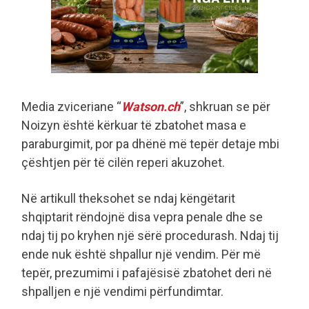
Media zviceriane “
Watson.ch
”, shkruan se për
Noizyn është kërkuar të zbatohet masa e
paraburgimit, por pa dhënë më tepër detaje mbi
çështjen për të cilën reperi akuzohet.
Në artikull theksohet se ndaj këngëtarit
shqiptarit rëndojnë disa vepra penale dhe se
ndaj tij po kryhen një sërë procedurash. Ndaj tij
ende nuk është shpallur një vendim. Për më
tepër, prezumimi i pafajësisë zbatohet deri në
shpalljen e një vendimi përfundimtar.