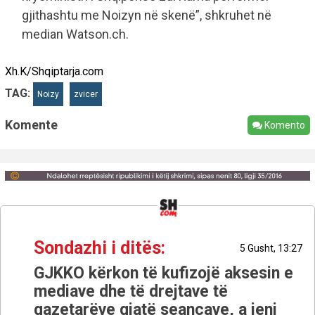
gjithashtu me Noizyn në skenë”, shkruhet në
median Watson.ch.
Xh.K/Shqiptarja.com
TAG:
Noizy
zvicer
Komente
Komento
Sondazhi i ditës:
5 Gusht, 13:27
GJKKO kërkon të kufizojë aksesin e
mediave dhe të drejtave të
gazetarëve gjatë seancave, a jeni