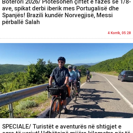
Botërori 2026/ Plotësohen çiftet e fazës së 1/8-
ave, spikat derbi iberik mes Portugalisë dhe
Spanjës! Brazili kundër Norvegjisë, Messi
përballë Salah
4 Korrik, 05:28
SPECIALE/ Turistët e aventurës në shtigjet e