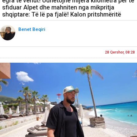
egra të veriut! Udhëtojnë mijëra kilometra për të
sfiduar Alpet dhe mahniten nga mikpritja
shqiptare: Të lë pa fjalë! Kalon pritshmëritë
Benet Beqiri
28 Qershor, 08:28