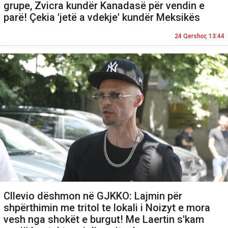
grupe, Zvicra kundër Kanadasë për vendin e
parë! Çekia 'jetë a vdekje' kundër Meksikës
24 Qershor, 13:44
Cllevio dëshmon në GJKKO: Lajmin për
shpërthimin me tritol te lokali i Noizyt e mora
vesh nga shokët e burgut! Me Laertin s'kam