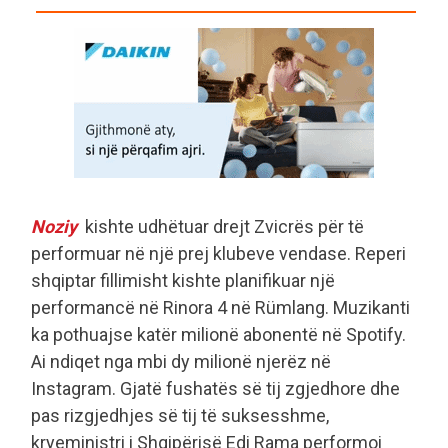
Noziy
kishte udhëtuar drejt Zvicrës për të
performuar në një prej klubeve vendase. Reperi
shqiptar fillimisht kishte planifikuar një
performancë në Rinora 4 në Rümlang. Muzikanti
ka pothuajse katër milionë abonentë në Spotify.
Ai ndiqet nga mbi dy milionë njerëz në
Instagram. Gjatë fushatës së tij zgjedhore dhe
pas rizgjedhjes së tij të suksesshme,
kryeministri i Shqipërisë Edi Rama performoi