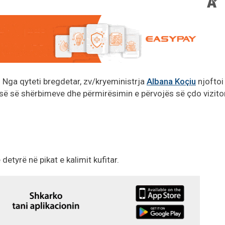
. Nga qyteti bregdetar, zv/kryeministrja
Albana Koçiu
njoftoi
isë së shërbimeve dhe përmirësimin e përvojës së çdo vizito
detyrë në pikat e kalimit kufitar.