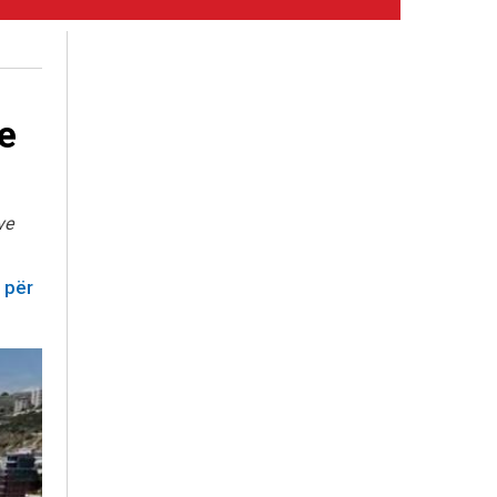
e
ve
 për