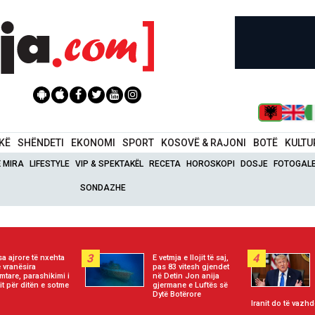
IKË
SHËNDETI
EKONOMI
SPORT
KOSOVË & RAJONI
BOTË
KULTU
Ë MIRA
LIFESTYLE
VIP & SPEKTAKËL
RECETA
HOROSKOPI
DOSJE
FOTOGALE
SONDAZHE
3
4
a ajrore të nxehta
E vetmja e llojit të saj,
 vranësira
pas 83 vitesh gjendet
imtare, parashikimi i
në Detin Jon anija
it për ditën e sotme
gjermane e Luftës së
Dytë Botërore
Iranit do të vazhd