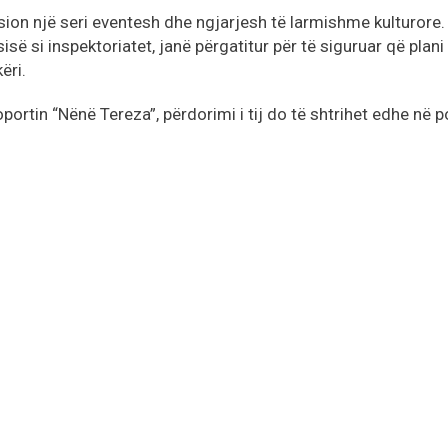
sion një seri eventesh dhe ngjarjesh të larmishme kulturore.
isë si inspektoriatet, janë përgatitur për të siguruar që plani 
ëri.
ortin “Nënë Tereza”, përdorimi i tij do të shtrihet edhe në p