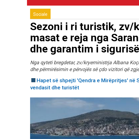
Sociale
Sezoni i ri turistik, zv
masat e reja nga Sarand
dhe garantim i siguris
Nga qyteti bregdetar, zv/kryeministrja Albana Koç
dhe përmirësimin e përvojës së çdo vizitori që zgj
Hapet së shpejti 'Qendra e Mirëpritjes' në 
vendasit dhe turistët