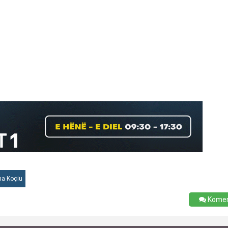
na Koçiu
Kome