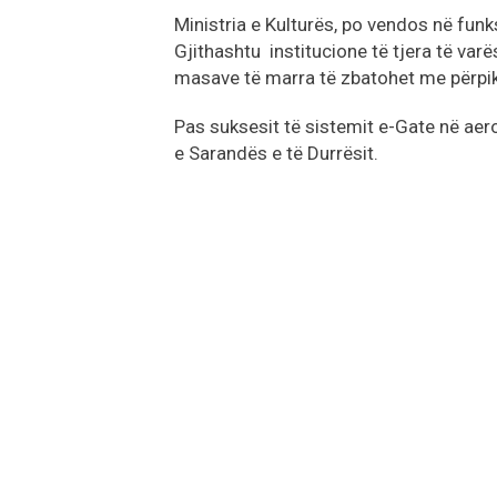
Ministria e Kulturës, po vendos në funk
Gjithashtu institucione të tjera të varës
masave të marra të zbatohet me përpik
Pas suksesit të sistemit e-Gate në aerop
e Sarandës e të Durrësit.