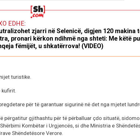
XO EDHE:
tralizohet zjarri në Selenicë, digjen 120 makina t
tra, pronari kërkon ndihmë nga shteti: Me këtë p
qeja fëmijët, u shkatërrova! (VIDEO)
ijet turistike.
kufirit.
bregdetare për të garantuar sigurinë në det nga mjetet lund
 përgatitur gjithashtu për të përballuar çdo situatë, sidomo
 Shërbimi Kombëtar i Urgjencës, si dhe Ministria e Shëndetës
drave Shëndetësore Verore.