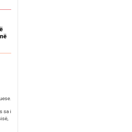
ë
unë
ruese.
s sa i
isë,