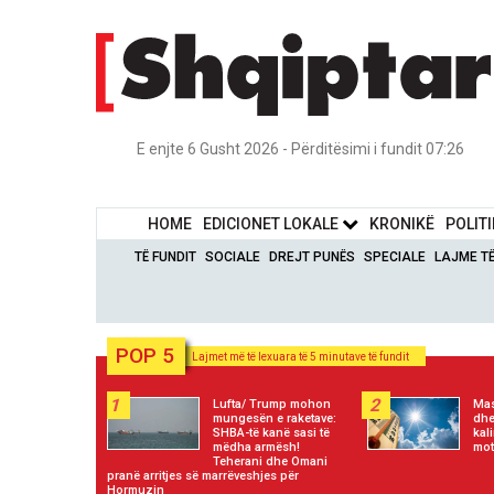
E enjte 6 Gusht 2026 - Përditësimi i fundit 07:26
HOME
EDICIONET LOKALE
KRONIKË
POLIT
TË FUNDIT
SOCIALE
DREJT PUNËS
SPECIALE
LAJME T
POP 5
Lajmet më të lexuara të 5 minutave të fundit
1
2
Lufta/ Trump mohon
Mas
mungesën e raketave:
dhe
SHBA-të kanë sasi të
kal
mëdha armësh!
mot
Teherani dhe Omani
pranë arritjes së marrëveshjes për
Hormuzin