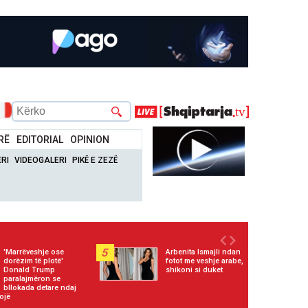
RË
EDITORIAL
OPINION
RI
VIDEOGALERI
PIKË E ZEZË
5
'Marrëveshje ose
Arbenita Ismajli ndan
dorëzim të plotë'
fotot me veshje arabe,
Donald Trump
shikoni si duket
paralajmëron se
bllokada detare ndaj
ojë