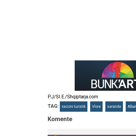
P.J/SI.E./Shqiptarja.com
TAG:
sezoni turistik
Vlore
sarande
Alba
Komente