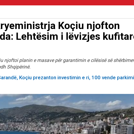
/kryeministrja Koçiu njofton
a: Lehtësim i lëvizjes kufitar
ë
iu njoftoi planin e masave për garantimin e cilësisë së shërbime
edh Shqipërinë.
Sarandë, Koçiu prezanton investimin e ri, 100 vende parkimi