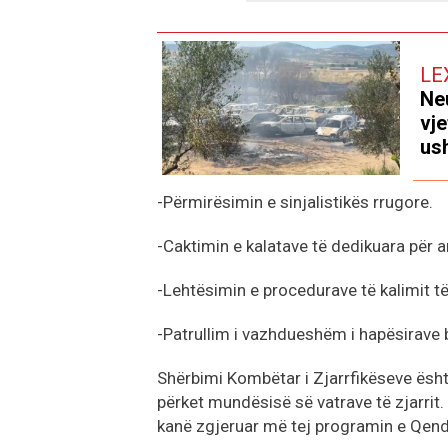
LE
Neu
vje
ush
-Përmirësimin e sinjalistikës rrugore.
-Caktimin e kalatave të dedikuara për an
-Lehtësimin e procedurave të kalimit të 
-Patrullim i vazhdueshëm i hapësirave 
Shërbimi Kombëtar i Zjarrfikëseve është
përket mundësisë së vatrave të zjarrit.
kanë zgjeruar më tej programin e Qen