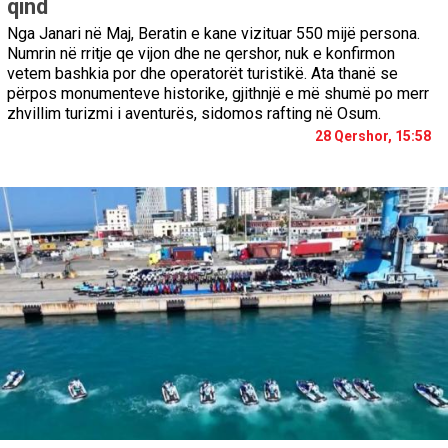
qind
Nga Janari në Maj, Beratin e kane vizituar 550 mijë persona.
Numrin në rritje qe vijon dhe ne qershor, nuk e konfirmon
vetem bashkia por dhe operatorët turistikë. Ata thanë se
përpos monumenteve historike, gjithnjë e më shumë po merr
zhvillim turizmi i aventurës, sidomos rafting në Osum.
28 Qershor, 15:58