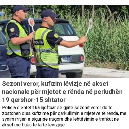
Sezoni veror, kufizim lëvizje në akset
nacionale për mjetet e rënda në periudhën
19 qershor-15 shtator
Policia e Shtetit ka njoftuar se gjatë sezonit veror do të
zbatohen disa kufizime për qarkullimin e mjeteve të rënda, me
synim rritjen e sigurisë rrugore dhe lehtësimin e trafikut në
akset me fluks të lartë lëvizjeje.