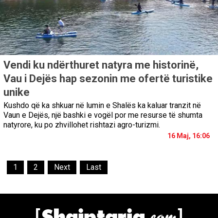
Vendi ku ndërthuret natyra me historinë,
Vau i Dejës hap sezonin me ofertë turistike
unike
Kushdo që ka shkuar në lumin e Shalës ka kaluar tranzit në
Vaun e Dejës, një bashki e vogël por me resurse të shumta
natyrore, ku po zhvillohet rishtazi agro-turizmi.
16 Maj, 16:06
1
2
Next
Last