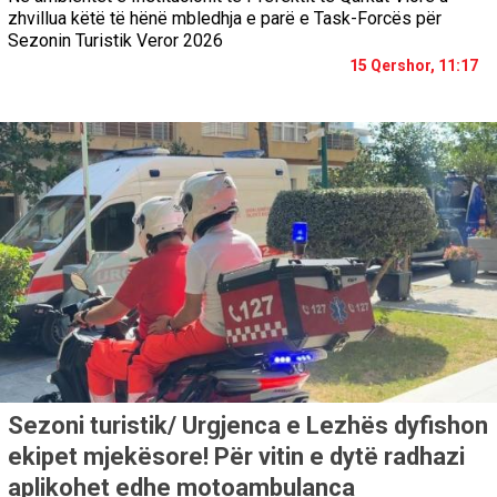
zhvillua këtë të hënë mbledhja e parë e Task-Forcës për
Sezonin Turistik Veror 2026
15 Qershor, 11:17
Sezoni turistik/ Urgjenca e Lezhës dyfishon
ekipet mjekësore! Për vitin e dytë radhazi
aplikohet edhe motoambulanca