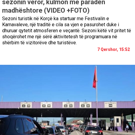
sezonin veror, kulmon me paradën
madhështore (VIDEO +FOTO)
Sezoni turistik në Korçë ka startuar me Festivalin e
Karnavaleve, një traditë e cila sa vjen e pasurohet duke i
dhuruar qytetit atmosferen e veçantë. Sezoni këtë vit pritet të
shoqërohet me një sërë aktivitetesh të programuara në
shërbim të vizitorëve dhe turistëve.
7 Qershor, 15:52