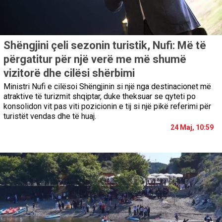
Shëngjini çeli sezonin turistik, Nufi: Më të
përgatitur për një verë me më shumë
vizitorë dhe cilësi shërbimi
Ministri Nufi e cilësoi Shëngjinin si një nga destinacionet më
atraktive të turizmit shqiptar, duke theksuar se qyteti po
konsolidon vit pas viti pozicionin e tij si një pikë referimi për
turistët vendas dhe të huaj.
24 Maj, 10:59