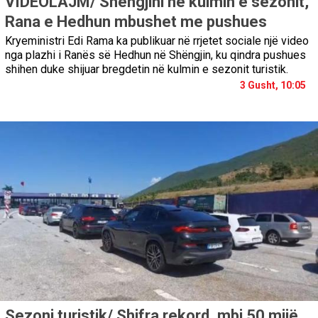
VIDEOLAJM/ Shëngjini në kulmin e sezonit,
Rana e Hedhun mbushet me pushues
Kryeministri Edi Rama ka publikuar në rrjetet sociale një video
nga plazhi i Ranës së Hedhun në Shëngjin, ku qindra pushues
shihen duke shijuar bregdetin në kulmin e sezonit turistik.
3 Gusht, 10:05
Sezoni turistik/ Shifra rekord, mbi 50 mijë