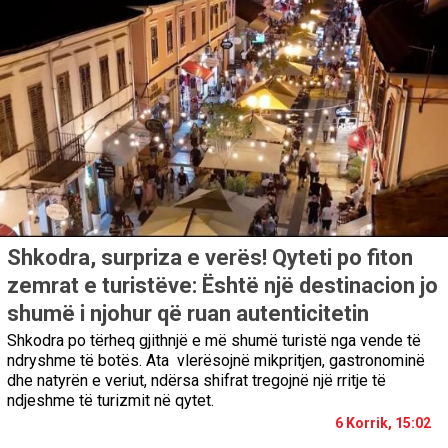
Shkodra, surpriza e verës! Qyteti po fiton
zemrat e turistëve: Është një destinacion jo
shumë i njohur që ruan autenticitetin
Shkodra po tërheq gjithnjë e më shumë turistë nga vende të
ndryshme të botës. Ata vlerësojnë mikpritjen, gastronominë
dhe natyrën e veriut, ndërsa shifrat tregojnë një rritje të
ndjeshme të turizmit në qytet.
6 Korrik, 15:02