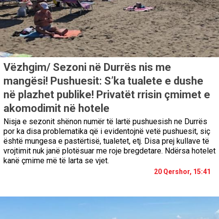
Vëzhgim/ Sezoni në Durrës nis me
mangësi! Pushuesit: S’ka tualete e dushe
në plazhet publike! Privatët rrisin çmimet e
akomodimit në hotele
Nisja e sezonit shënon numër të lartë pushuesish ne Durrës
por ka disa problematika që i evidentojnë vetë pushuesit, siç
është mungesa e pastërtisë, tualetet, etj. Disa prej kullave të
vrojtimit nuk janë plotësuar me roje bregdetare. Ndërsa hotelet
kanë çmime më të larta se vjet.
20 Qershor, 15:41