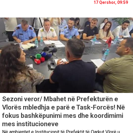
17 Qershor, 09:59
Sezoni veror/ Mbahet në Prefekturën e
Vlorës mbledhja e parë e Task-Forcës! Në
fokus bashkëpunimi mes dhe koordimimi
mes institucioneve
Në ambientet e Institucionit të Prefektit të Qarkut Vlorë u