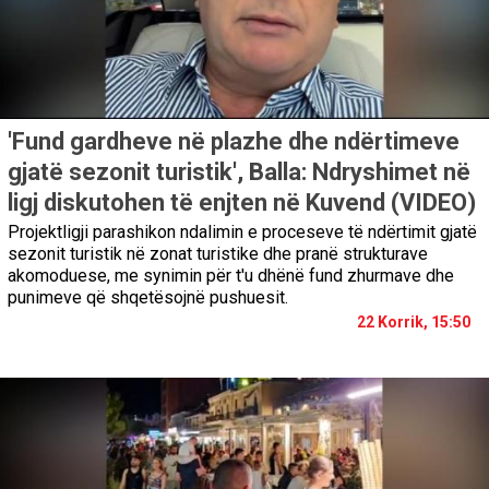
'Fund gardheve në plazhe dhe ndërtimeve
gjatë sezonit turistik', Balla: Ndryshimet në
ligj diskutohen të enjten në Kuvend (VIDEO)
Projektligji parashikon ndalimin e proceseve të ndërtimit gjatë
sezonit turistik në zonat turistike dhe pranë strukturave
akomoduese, me synimin për t'u dhënë fund zhurmave dhe
punimeve që shqetësojnë pushuesit.
22 Korrik, 15:50