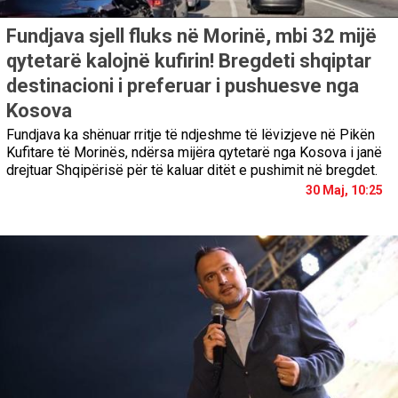
Fundjava sjell fluks në Morinë, mbi 32 mijë
qytetarë kalojnë kufirin! Bregdeti shqiptar
destinacioni i preferuar i pushuesve nga
Kosova
Fundjava ka shënuar rritje të ndjeshme të lëvizjeve në Pikën
Kufitare të Morinës, ndërsa mijëra qytetarë nga Kosova i janë
drejtuar Shqipërisë për të kaluar ditët e pushimit në bregdet.
30 Maj, 10:25