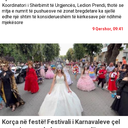
Koordinatori i Shërbimit të Urgjencës, Ledion Prendi, thotë se
rritja e numrit të pushuesve në zonat bregdetare ka sjellë
edhe një shtim të konsiderueshëm të kërkesave për ndihmë
mjekësore
9 Qershor, 09:41
Korça në festë! Festivali i Karnavaleve çel