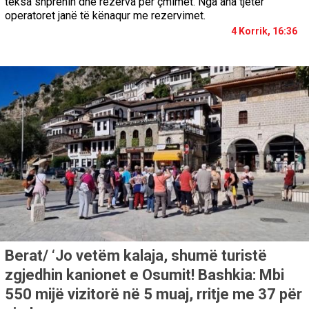
teksa shprehin dhe rezerva per çmimet. Nga ana tjetër
operatoret janë të kënaqur me rezervimet.
4 Korrik, 16:36
Berat/ ‘Jo vetëm kalaja, shumë turistë
zgjedhin kanionet e Osumit! Bashkia: Mbi
550 mijë vizitorë në 5 muaj, rritje me 37 për