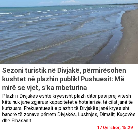
Sezoni turistik në Divjakë, përmirësohen
kushtet në plazhin publik! Pushuesit: Më
mirë se vjet, s‘ka mbeturina
Plazhi i Divjakës është kryesisht plazh ditor pasi prej vitesh
këtu nuk janë zgjeruar kapacitetet e hotelerisë, të cilat janë të
kufizuara. Frekuentuesit e plazhit të Divjakës janë kryesisht
banorë të zonave përreth Divjakës, Lushnjes, Dimalit, Kuçovës
dhe Elbasanit.
17 Qershor, 15:29