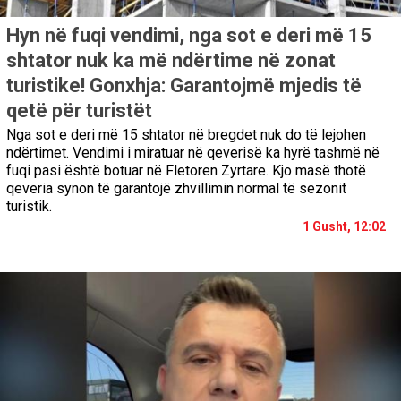
Hyn në fuqi vendimi, nga sot e deri më 15
shtator nuk ka më ndërtime në zonat
turistike! Gonxhja: Garantojmë mjedis të
qetë për turistët
Nga sot e deri më 15 shtator në bregdet nuk do të lejohen
ndërtimet. Vendimi i miratuar në qeverisë ka hyrë tashmë në
fuqi pasi është botuar në Fletoren Zyrtare. Kjo masë thotë
qeveria synon të garantojë zhvillimin normal të sezonit
turistik.
1 Gusht, 12:02