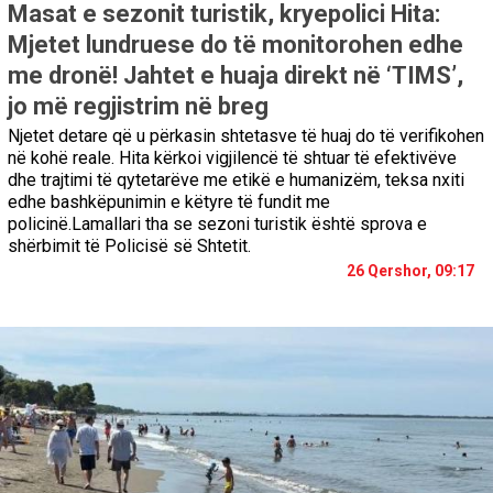
Masat e sezonit turistik, kryepolici Hita:
Mjetet lundruese do të monitorohen edhe
me dronë! Jahtet e huaja direkt në ‘TIMS’,
jo më regjistrim në breg
Njetet detare që u përkasin shtetasve të huaj do të verifikohen
në kohë reale. Hita kërkoi vigjilencë të shtuar të efektivëve
dhe trajtimi të qytetarëve me etikë e humanizëm, teksa nxiti
edhe bashkëpunimin e këtyre të fundit me
policinë.Lamallari tha se sezoni turistik është sprova e
shërbimit të Policisë së Shtetit.
26 Qershor, 09:17