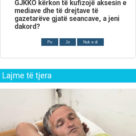
GJKKO kërkon të kufizojë aksesin e
mediave dhe të drejtave të
gazetarëve gjatë seancave, a jeni
dakord?
Po
Jo
Nuk e di
Lajme të tjera