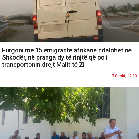
Furgoni me 15 emigrantë afrikanë ndalohet në
Shkodër, në pranga dy të rinjtë që po i
transportonin drejt Malit të Zi
7 Gusht, 12:39