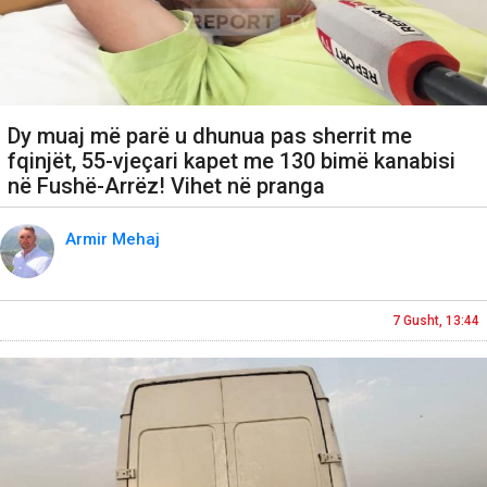
Dy muaj më parë u dhunua pas sherrit me
fqinjët, 55-vjeçari kapet me 130 bimë kanabisi
në Fushë-Arrëz! Vihet në pranga
Armir Mehaj
7 Gusht, 13:44