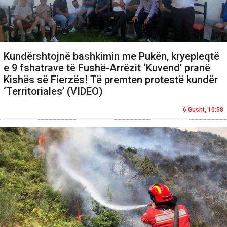
Kundërshtojnë bashkimin me Pukën, kryepleqtë
e 9 fshatrave të Fushë-Arrëzit ‘Kuvend’ pranë
Kishës së Fierzës! Të premten protestë kundër
‘Territoriales’ (VIDEO)
6 Gusht, 10:58