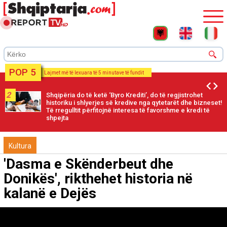
POP 5
Lajmet më të lexuara të 5 minutave të fundit
2
Shqipëria do të ketë ‘Byro Krediti’, do të regjistrohet
historiku i shlyerjes së kredive nga qytetarët dhe bizneset!
Të rregulltit përfitojnë interesa të favorshme e kredi të
shpejta
Kultura
'Dasma e Skënderbeut dhe
Donikës', rikthehet historia në
kalanë e Dejës