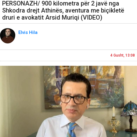
PERSONAZH/ 900 kilometra për 2 javë nga
Shkodra drejt Athinës, aventura me biçikletë
druri e avokatit Arsid Muriqi (VIDEO)
Elvis Hila
4 Gusht, 13:08