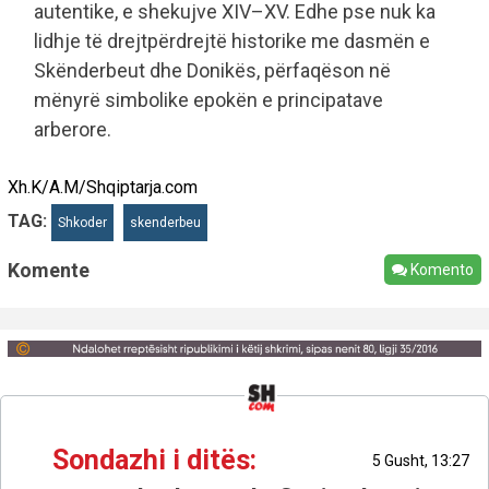
autentike, e shekujve XIV–XV. Edhe pse nuk ka
lidhje të drejtpërdrejtë historike me dasmën e
Skënderbeut dhe Donikës, përfaqëson në
mënyrë simbolike epokën e principatave
arberore.
Xh.K/A.M/Shqiptarja.com
TAG:
Shkoder
skenderbeu
Komente
Komento
Sondazhi i ditës:
5 Gusht, 13:27