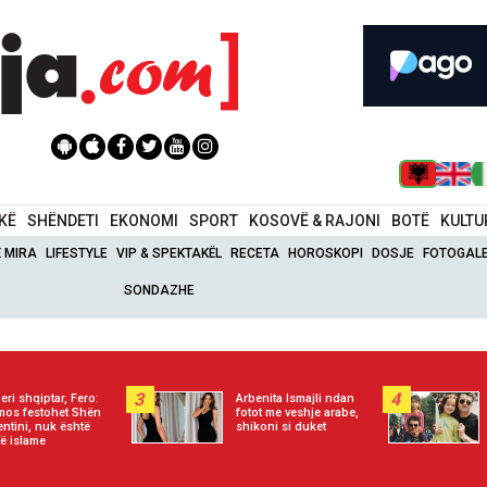
IKË
SHËNDETI
EKONOMI
SPORT
KOSOVË & RAJONI
BOTË
KULTU
Ë MIRA
LIFESTYLE
VIP & SPEKTAKËL
RECETA
HOROSKOPI
DOSJE
FOTOGALE
SONDAZHE
3
4
eri shqiptar, Fero:
Arbenita Ismajli ndan
mos festohet Shën
fotot me veshje arabe,
entini, nuk është
shikoni si duket
të islame