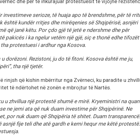
vërnec dhe për të inkurajuar protestuesit të vijojnë rezisten
 investimeve serioze, të huaja apo të brendshme, për të rrit
k është kundër rritjes dhe mirëqenies së Shqipërisë, asnjëri
ë që janë këtu. Por çdo gjë të jetë e ndershme dhe për
 të pakicës i ka ngelur vetëm një gjë, siç e thonë edhe tifozët
, tha protestuesi i ardhur nga Kosova.
 u dorëzoni. Rezistoni, ju do të fitoni. Kosova është me ju,
i”, tha një tjetër.
 rinjsh që kishin mbërritur nga Zvërneci, ku paradite u zhvil
ritet të ndërtohet në zonën e mbrojtur të Nartës.
 u zhvillua një protestë shumë e mirë. Kryeministri na quan
ë se ne jemi ata që nuk duam investime për Shqipërinë. Ne
et, por nuk duam që Shqipëria të shitet. Duam transparencë
snjë fije teli dhe atë gardh e kemi hequr me këtë protestë.
estuesja.