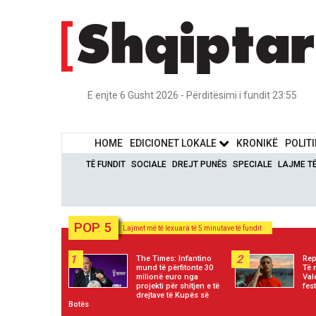
E enjte 6 Gusht 2026 - Përditësimi i fundit 23:55
HOME
EDICIONET LOKALE
KRONIKË
POLIT
TË FUNDIT
SOCIALE
DREJT PUNËS
SPECIALE
LAJME T
POP 5
Lajmet më të lexuara të 5 minutave të fundit
1
2
The Times: Infantino
Rep
mund të përfitonte 30
Të 
milionë euro nga
Val
projekti për shitjen e të
fes
drejtave të Kupës së
Botës