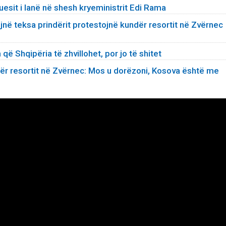
tuesit i lanë në shesh kryeministrit Edi Rama
ojnë teksa prindërit protestojnë kundër resortit në Zvërnec
që Shqipëria të zhvillohet, por jo të shitet
ndër resortit në Zvërnec: Mos u dorëzoni, Kosova është me