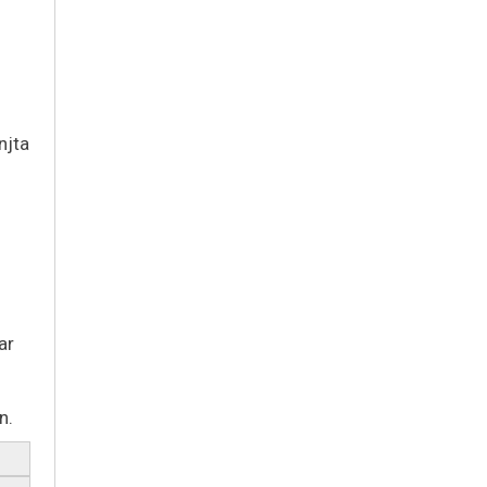
njta
ar
n.