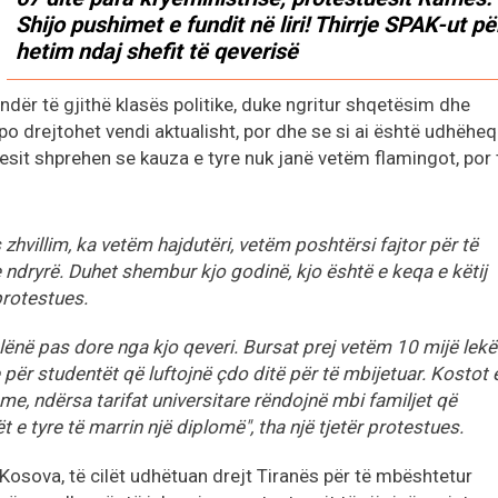
Shijo pushimet e fundit në liri! Thirrje SPAK-ut pë
hetim ndaj shefit të qeverisë
ndër të gjithë klasës politike, duke ngritur shqetësim dhe
po drejtohet vendi aktualisht, por dhe se si ai është udhëheq
esit shprehen se kauza e tyre nuk janë vetëm flamingot, por 
 zhvillim, ka vetëm hajdutëri, vetëm poshtërsi fajtor për të
e ndryrë. Duhet shembur kjo godinë, kjo është e keqa e këtij
 protestues.
lënë pas dore nga kjo qeveri. Bursat prej vetëm 10 mijë lek
e për studentët që luftojnë çdo ditë për të mbijetuar. Kostot 
me, ndërsa tarifat universitare rëndojnë mbi familjet që
ët e tyre të marrin një diplomë", tha një tjetër protestues.
Kosova, të cilët udhëtuan drejt Tiranës për të mbështetur