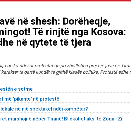
 javë në shesh: Dorëheqje,
mingot! Të rinjtë nga Kosova:
he në qytete të tjera
ja që ka ndezur protestat që po zhvillohen prej një jave në Tiran
karakter të qartë kundër të gjithë klasës politike. Protestë edhe 
estën e sotme
at më 'pikante' në protestë
 lokale në një spektakël ndërkombëtar?
rët marshojnë nëpër Tiranë! Bllokohet aksi te Zogu i Zi