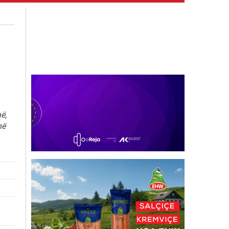
ë,
në