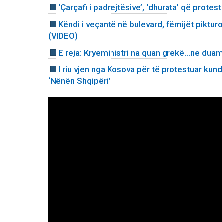
‘Çarçafi i padrejtësive’, ‘dhurata’ që protes
Këndi i veçantë në bulevard, fëmijët piktur
(VIDEO)
E reja: Kryeministri na quan grekë...ne duam 
I riu vjen nga Kosova për të protestuar ku
‘Nënën Shqipëri’