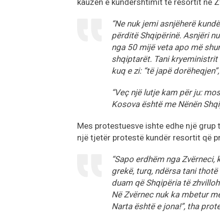
kauzën e kundërshtimit të resortit në Z
“Ne nuk jemi asnjëherë kundër
përditë Shqipërinë. Asnjëri nu
nga 50 mijë veta apo më shum
shqiptarët. Tani kryeministrit
kuq e zi: “të japë dorëheqjen”
“Veç një lutje kam për ju: mos
Kosova është me Nënën Shqipër
Mes protestuesve ishte edhe një grup të
një tjetër protestë kundër resortit që p
“Sapo erdhëm nga Zvërneci, ku
grekë, turq, ndërsa tani thot
duam që Shqipëria të zhvilloh
Në Zvërnec nuk ka mbetur më a
Narta është e jona!”, tha prot