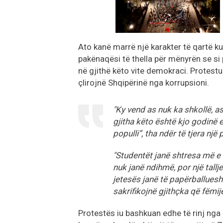
Ato kanë marrë një karakter të qartë ku
pakënaqësi të thella për mënyrën se si 
në gjithë këto vite demokraci. Protestu
çlirojnë Shqipërinë nga korrupsioni.
"Ky vend as nuk ka shkollë, as
gjitha këto është kjo godinë 
populli”, tha ndër të tjera një
"Studentët janë shtresa më e 
nuk janë ndihmë, por një tallj
jetesës janë të papërballuesh
sakrifikojnë gjithçka që fëmij
Protestës iu bashkuan edhe të rinj nga 