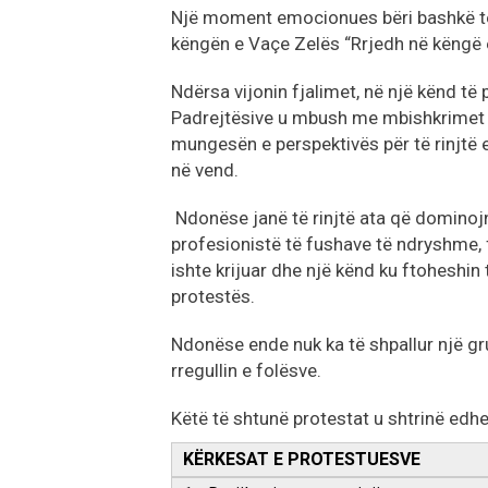
Një moment emocionues bëri bashkë të 
këngën e Vaçe Zelës “Rrjedh në këngë e
Ndërsa vijonin fjalimet, në një kënd të p
Padrejtësive u mbush me mbishkrimet e 
mungesën e perspektivës për të rinjtë e
në vend.
Ndonëse janë të rinjtë ata që dominoj
profesionistë të fushave të ndryshme, f
ishte krijuar dhe një kënd ku ftoheshin 
protestës.
Ndonëse ende nuk ka të shpallur një gru
rregullin e folësve.
Këtë të shtunë protestat u shtrinë edhe 
KËRKESAT E PROTESTUESVE