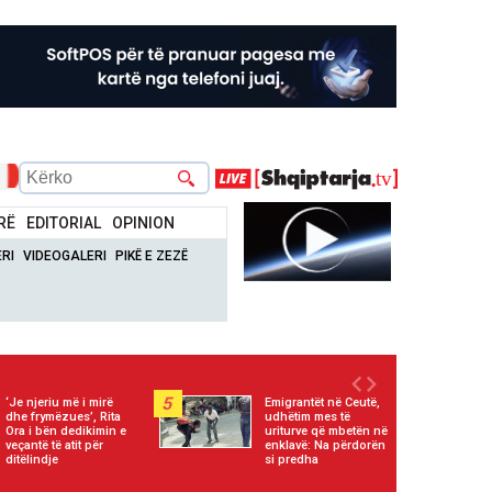
RË
EDITORIAL
OPINION
RI
VIDEOGALERI
PIKË E ZEZË
5
‘Je njeriu më i mirë
Emigrantët në Ceutë,
dhe frymëzues’, Rita
udhëtim mes të
Ora i bën dedikimin e
uriturve që mbetën në
veçantë të atit për
enklavë: Na përdorën
ditëlindje
si predha