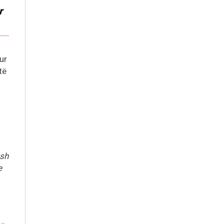
r
ur
të
ësh
e