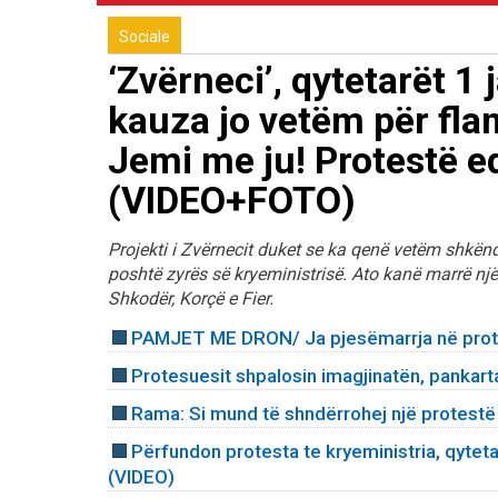
Sociale
‘Zvërneci’, qytetarët 1
kauza jo vetëm për fla
Jemi me ju! Protestë ed
(VIDEO+FOTO)
Projekti i Zvërnecit duket se ka qenë vetëm shkëndi
poshtë zyrës së kryeministrisë. Ato kanë marrë një 
Shkodër, Korçë e Fier.
PAMJET ME DRON/ Ja pjesëmarrja në prot
Protesuesit shpalosin imagjinatën, pankart
Rama: Si mund të shndërrohej një protestë
Përfundon protesta te kryeministria, qyteta
(VIDEO)