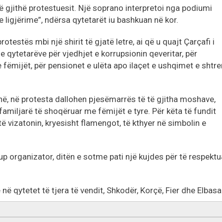
gjithë protestuesit. Një soprano interpretoi nga podiumi
 ligjërime”, ndërsa qytetarët iu bashkuan në kor.
rotestës mbi një shirit të gjatë letre, ai që u quajt Çarçafi i
qytetarëve për vjedhjet e korrupsionin qeveritar, për
 fëmijët, për pensionet e ulëta apo ilaçet e ushqimet e shtre
në, në protesta dallohen pjesëmarrës të të gjitha moshave,
amiljarë të shoqëruar me fëmijët e tyre. Për këta të fundit
të vizatonin, kryesisht flamengot, të kthyer në simbolin e
p organizator, ditën e sotme pati një kujdes për të respektu
në qytetet të tjera të vendit, Shkodër, Korçë, Fier dhe Elbasa