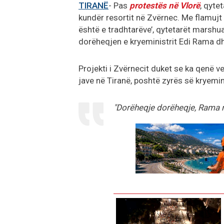
TIRANË
- Pas
protestës në Vlorë
, qyte
kundër resortit në Zvërnec. Me flamujt 
është e tradhtarëve’, qytetarët marshu
dorëheqjen e kryeministrit Edi Rama dh
Projekti i Zvërnecit duket se ka qenë v
jave në Tiranë, poshtë zyrës së kryemin
"Dorëheqje dorëheqje, Rama në