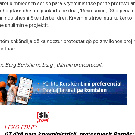
tarët u mbledhën sërish para Kryeministrisë për të protestuar
shqiptarë dhe me pankarta në duar, 'Revolucion', ‘Shqipëria 
an nga sheshi Skënderbej drejt Kryeministrisë, nga ku kërkoj
e anulimin e projektit.
etëm shkëndija që ka ndezur protestat që po zhvillohen prej 
istrisë.
 Burg Berisha në burg", thirrnin protestuesit.
LEXO EDHE:
67 ditë para kryeministrisë, protestuesit Ramës: