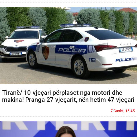
Tiranë/ 10-vjeçari përplaset nga motori dhe
makina! Pranga 27-vjeçarit, nën hetim 47-vjeçari
7 Gusht, 15:45