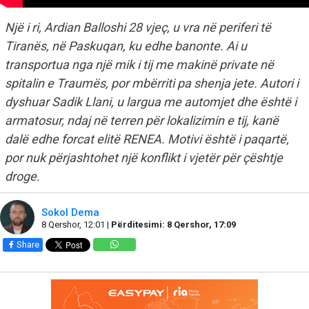
Një i ri, Ardian Balloshi 28 vjeç, u vra në periferi të
Tiranës, në Paskuqan, ku edhe banonte. Ai u
transportua nga një mik i tij me makinë private në
spitalin e Traumës, por mbërriti pa shenja jete. Autori i
dyshuar Sadik Llani, u largua me automjet dhe është i
armatosur, ndaj në terren për lokalizimin e tij, kanë
dalë edhe forcat elitë RENEA. Motivi është i paqartë,
por nuk përjashtohet një konflikt i vjetër për çështje
droge.
Sokol Dema
8 Qershor, 12:01 |
Përditesimi: 8 Qershor, 17:09
Share