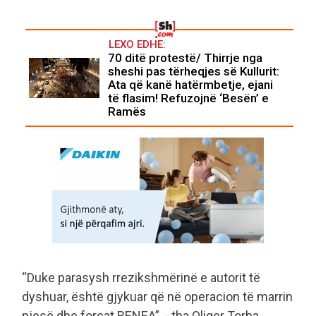
LEXO EDHE:
70 ditë protestë/ Thirrje nga
sheshi pas tërheqjes së Kullurit:
Ata që kanë hatërmbetje, ejani
të flasim! Refuzojnë ‘Besën’ e
Ramës
“Duke parasysh rrezikshmërinë e autorit të
dyshuar, është gjykuar që në operacion të marrin
pjesë dhe forcat RENEA”, - tha Oliger Torba,