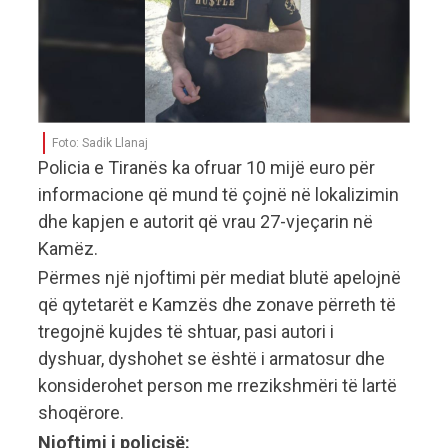
Foto: Sadik Llanaj
Policia e Tiranës ka ofruar 10 mijë euro për
informacione që mund të çojnë në lokalizimin
dhe kapjen e autorit që vrau 27-vjeçarin në
Kamëz.
Përmes një njoftimi për mediat blutë apelojnë
që qytetarët e Kamzës dhe zonave përreth të
tregojnë kujdes të shtuar, pasi autori i
dyshuar, dyshohet se është i armatosur dhe
konsiderohet person me rrezikshmëri të lartë
shoqërore.
Njoftimi i policisë: