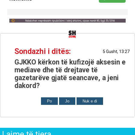
Sondazhi i ditës:
5 Gusht, 13:27
GJKKO kërkon të kufizojë aksesin e
mediave dhe të drejtave të
gazetarëve gjatë seancave, a jeni
dakord?
Po
Jo
Nuk e di
Lajme të tjera