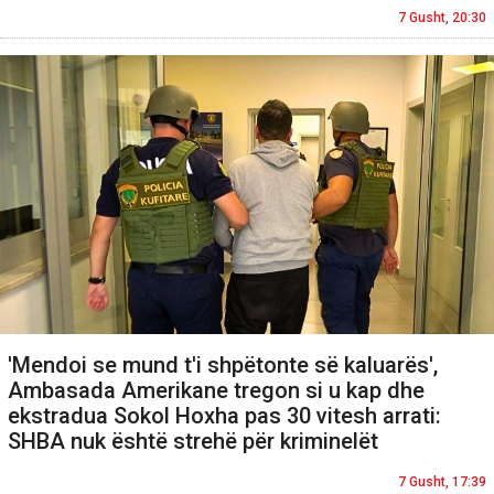
7 Gusht, 20:30
'Mendoi se mund t'i shpëtonte së kaluarës',
Ambasada Amerikane tregon si u kap dhe
ekstradua Sokol Hoxha pas 30 vitesh arrati:
SHBA nuk është strehë për kriminelët
7 Gusht, 17:39