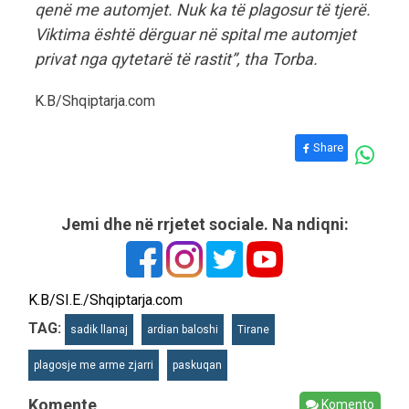
qenë me automjet. Nuk ka të plagosur të tjerë.
Viktima është dërguar në spital me automjet
privat nga qytetarë të rastit”, tha Torba.
K.B/Shqiptarja.com
Share
Jemi dhe në rrjetet sociale. Na ndiqni:
K.B/SI.E./Shqiptarja.com
TAG:
sadik llanaj
ardian baloshi
Tirane
plagosje me arme zjarri
paskuqan
Komente
Komento