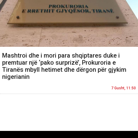
Mashtroi dhe i mori para shqiptares duke i
premtuar një ‘pako surprizë’, Prokuroria e
Tiranës mbyll hetimet dhe dërgon për gjykim
nigerianin
7 Gusht, 11:50