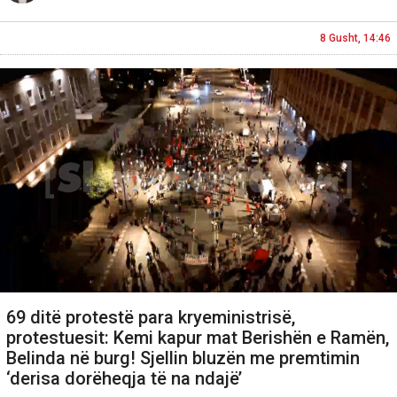
8 Gusht, 14:46
69 ditë protestë para kryeministrisë,
protestuesit: Kemi kapur mat Berishën e Ramën,
Belinda në burg! Sjellin bluzën me premtimin
‘derisa dorëheqja të na ndajë’