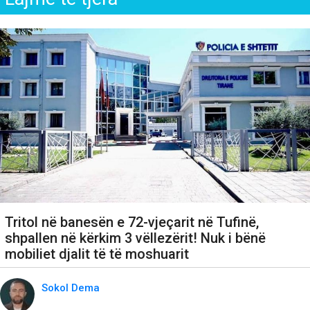
Tritol në banesën e 72-vjeçarit në Tufinë,
shpallen në kërkim 3 vëllezërit! Nuk i bënë
mobiliet djalit të të moshuarit
Sokol Dema