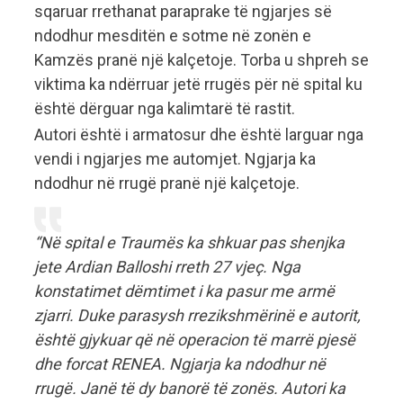
sqaruar rrethanat paraprake të ngjarjes së
ndodhur mesditën e sotme në zonën e
Kamzës pranë një kalçetoje. Torba u shpreh se
viktima ka ndërruar jetë rrugës për në spital ku
është dërguar nga kalimtarë të rastit.
Autori është i armatosur dhe është larguar nga
vendi i ngjarjes me automjet. Ngjarja ka
ndodhur në rrugë pranë një kalçetoje.
“Në spital e Traumës ka shkuar pas shenjka
jete Ardian Balloshi rreth 27 vjeç. Nga
konstatimet dëmtimet i ka pasur me armë
zjarri. Duke parasysh rrezikshmërinë e autorit,
është gjykuar që në operacion të marrë pjesë
dhe forcat RENEA. Ngjarja ka ndodhur në
rrugë. Janë të dy banorë të zonës. Autori ka