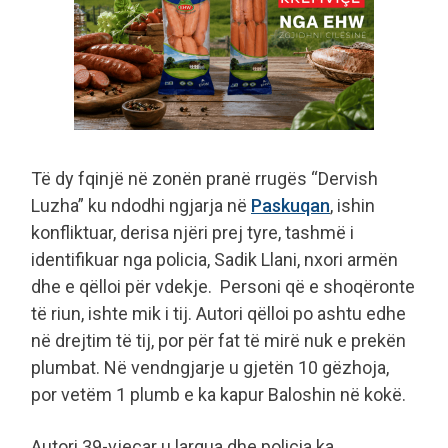
Të dy fqinjë në zonën pranë rrugës “Dervish
Luzha” ku ndodhi ngjarja në
Paskuqan
, ishin
konfliktuar, derisa njëri prej tyre, tashmë i
identifikuar nga policia, Sadik Llani, nxori armën
dhe e qëlloi për vdekje. Personi që e shoqëronte
të riun, ishte mik i tij. Autori qëlloi po ashtu edhe
në drejtim të tij, por për fat të mirë nuk e prekën
plumbat. Në vendngjarje u gjetën 10 gëzhoja,
por vetëm 1 plumb e ka kapur Baloshin në kokë.
Autori 39-vjeçar u largua dhe policia ka