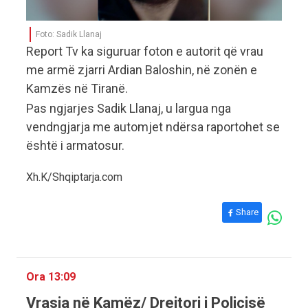
Foto: Sadik Llanaj
Report Tv ka siguruar foton e autorit që vrau
me armë zjarri Ardian Baloshin, në zonën e
Kamzës në Tiranë.
Pas ngjarjes Sadik Llanaj, u largua nga
vendngjarja me automjet ndërsa raportohet se
është i armatosur.
Xh.K/Shqiptarja.com
Share
Ora 13:09
Vrasja në Kamëz/ Drejtori i Policisë