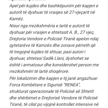
Apel për kujdes dhe bashkëpunim për kapjen e
autorit të dyshuar të vrasjes së 27-vjeçarit në
Kamëz.
Nisur nga rrezikshmëria e lartë e autorit të
dyshuar për vrasjen e shtetasit A. B., 27 vjeç,
Drejtoria Vendore e Policisë Tiranë apelon ndaj
qytetarëve të Kamzës dhe zonave përreth që
të tregojnë kujdes të shtuar, pasi autori i
dyshuar, shtetasi Sadik Llani, dyshohet se
është i armatosur dhe konsiderohet person me
rrezikshmëri të lartë shoqërore.
Për lokalizimin dhe kapjen e tij janë angazhuar
Forca Kombëtare e Sigurisë “RENEA”,
strukturat operacionale të Policisë së Shtetit
dhe shërbimet e Drejtorisë Vendore të Policisë
Tiranë, të cilat po vijojnë kontrollet intensive në