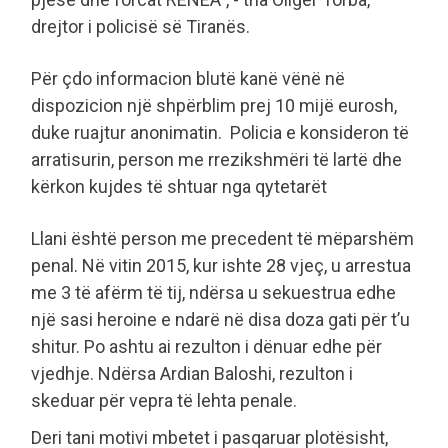
drejtor i policisë së Tiranës.
Për çdo informacion blutë kanë vënë në
dispozicion një shpërblim prej 10 mijë eurosh,
duke ruajtur anonimatin. Policia e konsideron të
arratisurin, person me rrezikshmëri të lartë dhe
kërkon kujdes të shtuar nga qytetarët
Llani është person me precedent të mëparshëm
penal. Në vitin 2015, kur ishte 28 vjeç, u arrestua
me 3 të afërm të tij, ndërsa u sekuestrua edhe
një sasi heroine e ndarë në disa doza gati për t’u
shitur. Po ashtu ai rezulton i dënuar edhe për
vjedhje. Ndërsa Ardian Baloshi, rezulton i
skeduar për vepra të lehta penale.
Deri tani motivi mbetet i pasqaruar plotësisht,