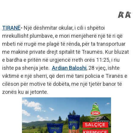
TIRANË
-
Një dëshmitar okular, i cili i shpëtoi
mrekullisht plumbave, e mori menjëherë një të ri që
mbeti në rrugë me plagë të rënda, për ta transportuar
me makinë private drejt spitalit të Traumës. Kur bluzat
e bardha e pritën në urgjencë rreth orës 11:25, i riu
ishte pa shenja jete.
Ardian Baloshi
, 28 vjeç, ishte
viktimë e një sherri, që deri më tani policia e Tiranës e
cilëson për motive të dobëta, me një tjetër banor të
zonës ku ai jetonte.