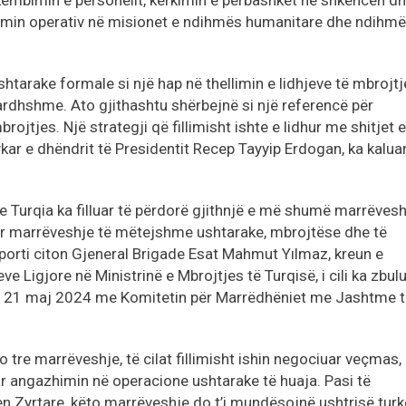
këmbimin e personelit, kërkimin e përbashkët në shkencën d
imin operativ në misionet e ndihmës humanitare dhe ndihm
shtarake formale si një hap në thellimin e lidhjeve të mbrojt
dhshme. Ato gjithashtu shërbejnë si një referencë për
ojtjes. Një strategji që fillimisht ishte e lidhur me shitjet e
r e dhëndrit të Presidentit Recep Tayyip Erdogan, ka kalua
.
e Turqia ka filluar të përdorë gjithnjë e më shumë marrëvesh
hur marrëveshje të mëtejshme ushtarake, mbrojtëse dhe të
porti citon Gjeneral Brigade Esat Mahmut Yılmaz, kreun e
 Ligjore në Ministrinë e Mbrojtjes të Turqisë, i cili ka zbul
më 21 maj 2024 me Komitetin për Marrëdhëniet me Jashtme 
 tre marrëveshje, të cilat fillimisht ishin negociuar veçmas,
ar angazhimin në operacione ushtarake të huaja. Pasi të
en Zyrtare, këto marrëveshje do t’i mundësojnë ushtrisë turk