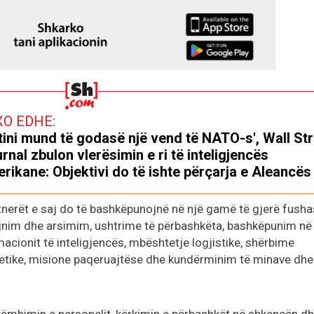
XO EDHE:
tini mund të godasë një vend të NATO-s', Wall St
rnal zbulon vlerësimin e ri të inteligjencës
rikane: Objektivi do të ishte përçarja e Aleancës
nerët e saj do të bashkëpunojnë në një gamë të gjerë fush
ajnim dhe arsimim, ushtrime të përbashkëta, bashkëpunim në
macionit të inteligjencës, mbështetje logjistike, shërbime
etike, misione paqeruajtëse dhe kundërminim të minave dhe