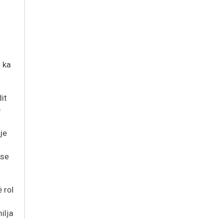
 ka
it
e
je
 se
 rol
ilja