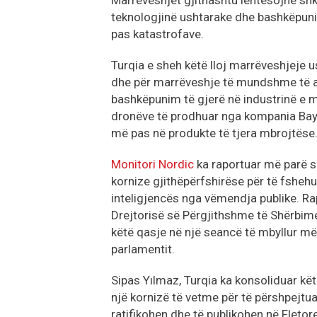
Marrëveshjet gjithashtu lehtësojnë sh
teknologjinë ushtarake dhe bashkëpun
pas katastrofave.
Turqia e sheh këtë lloj marrëveshjeje u
dhe për marrëveshje të mundshme të ar
bashkëpunim të gjerë në industrinë e mbr
dronëve të prodhuar nga kompania Bayka
më pas në produkte të tjera mbrojtëse
Monitori Nordic
ka raportuar më parë s
kornize gjithëpërfshirëse për të fshe
inteligjencës nga vëmendja publike. Ra
Drejtorisë së Përgjithshme të Shërbimeve
këtë qasje në një seancë të mbyllur 
parlamentit.
Sipas Yılmaz, Turqia ka konsoliduar këto
një kornizë të vetme për të përshpejtu
ratifikohen dhe të publikohen në Fletor