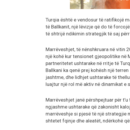
Turqia është e vendosur të ratifikojë 
të Ballkanit, një lëvizje që do të forc
të shtrijë ndikimin strategjik të saj për
Marrëveshjet, të nënshkruara në vitin 
një kohë kur tensionet gjeopolitike në
partneritetet ushtarake në rritje të Tur
Ballkani ka qenë prej kohësh një terre
jashtme, dhe lidhjet ushtarake të thellu
luajtur një rol më aktiv në dinamikat e 
Marrëveshjet janë përshpejtuar për t’u 
ngjashme ushtarake që zakonisht kalojn
marrëveshje si pjesë të një strategjie
shtetet fqinje dhe aleatët, ndërkohë q