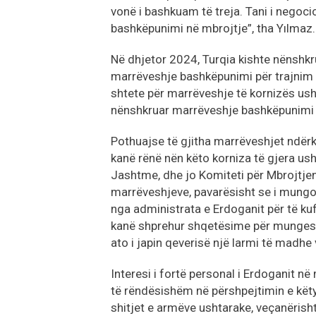
vonë i bashkuam të treja. Tani i negoc
bashkëpunimi në mbrojtje”, tha Yılmaz.
Në dhjetor 2024, Turqia kishte nënshk
marrëveshje bashkëpunimi për trajnim
shtete për marrëveshje të kornizës ush
nënshkruar marrëveshje bashkëpunimi n
Pothuajse të gjitha marrëveshjet ndërk
kanë rënë nën këto korniza të gjera us
Jashtme, dhe jo Komiteti për Mbrojtje
marrëveshjeve, pavarësisht se i mungon
nga administrata e Erdoganit për të kuf
kanë shprehur shqetësime për mungesë
ato i japin qeverisë një larmi të madh
Interesi i fortë personal i Erdoganit n
të rëndësishëm në përshpejtimin e këtyr
shitjet e armëve ushtarake, veçanërisht