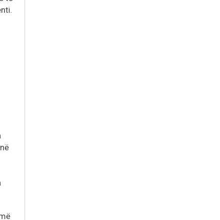
nti.
a
 në
a
 më