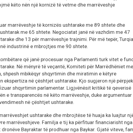
iojmë këto nën një kornizë të vetme dhe marrëveshje
ruar marrëveshje të kornizës ushtarake me 89 shtete dhe
 ushtarak me 65 shtete. Negociatat janë në vazhdim me 47
tarake dhe 13 për marrëveshje trajnimi. Për më tepër, Turqia
ë industrinë e mbrojtjes me 90 shtete.
ombëtare që janë procesuar nga Parlamenti turk vitet e fund
htarake. Në mënyrë të veçantë, Komiteti për Marrëdhëniet m
n, shpesh mbikëqyr shqyrtimin dhe miratimin e këtyre
 ekspertiza në çështjet ushtarake. Kjo sugjeron një përpjek
izuar shqyrtimin parlamentar. Ligjvënësit kritikë të qeverisë
n e transparencës në këto marrëveshje, duke argumentuar
e vendimesh në çështjet ushtarake.
ë marrëveshjet ushtarake dhe mbrojtëse të huaja ka luajtur një
e marrëveshjeve. Familja e tij ka përfituar financiarisht nga
 dronëve Bayraktar të prodhuar nga Baykar. Gjatë viteve, fam