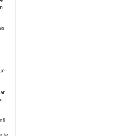
he
ën
jes
r
je
uar
të
 në
e të