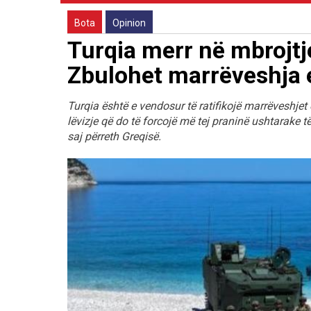
Bota
Opinion
Turqia merr në mbrojtj
Zbulohet marrëveshja e
Turqia është e vendosur të ratifikojë marrëveshjet 
lëvizje që do të forcojë më tej praninë ushtarake t
saj përreth Greqisë.