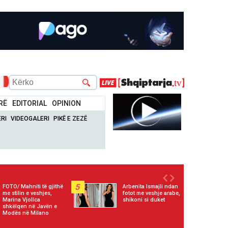
RË
EDITORIAL
OPINION
RI
VIDEOGALERI
PIKË E ZEZË
5
FOTO/ Mahniti të gjithë
Arbenita Ismajli ndan
me stilin e veshjes,
fotot me veshje arabe,
Marina Vjollca
shikoni si duket
shkëlqen në Javën e
Modës në Milano