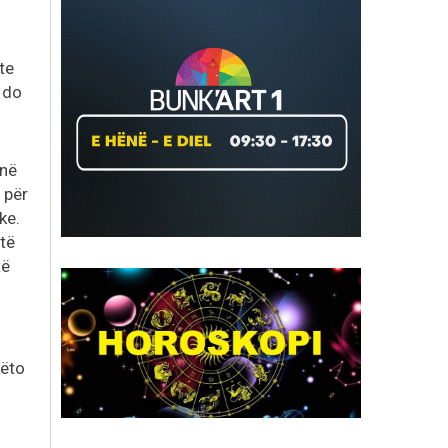
te
ë do
 në
 për
ke.
 të
të
këto