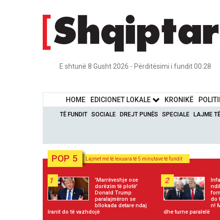
E shtunë 8 Gusht 2026 - Përditësimi i fundit 00:28
HOME
EDICIONET LOKALE
KRONIKË
POLIT
TË FUNDIT
SOCIALE
DREJT PUNËS
SPECIALE
LAJME T
POP 5
Lajmet më të lexuara të 5 minutave të fundit
1
2
'Marrëveshje ose
Inf
dorëzim të plotë'
ndi
Donald Trump
for
paralajmëron se
do 
bllokada detare ndaj
n! 
Iranit do të vazhdojë
dhe turne paralelë