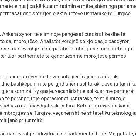
nerët e huaj pa kërkuar miratimin e mëtejshëm nga parlame
përmasat dhe shtrirjen e aktiviteteve ushtarake të Turqisë
, Ankara synon të eliminojë pengesat burokratike dhe të
ë saj mbrojtëse. Analistët vërejnë se kjo qasje pasqyron
rur në marrëveshje të mëparshme mbrojtëse me shtete nga
a kërkuar partneritete të qëndrueshme mbrojtëse përmes
egociuar marrëveshje të veçanta për trajnim ushtarak,
dhe bashkëpunim të përgjithshëm ushtarak, qeveria tani i k
jera kornizë. Ky qasje, veçanërisht e aplikuar me partnerët
on të përshpejtojë operacionet ushtarake, të minimizojë
 fshehura marrëveshjet sekondare. Këto marrëveshje kanë
e të mbrojtjes së Turqisë, veçanërisht në shtetet ku teknologji
it janë pritur mirë.
 si marrëveshje individuale në parlamentin tonë. Megjithatë,