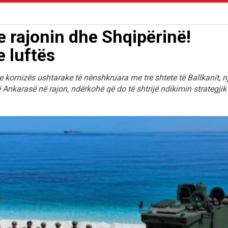
e rajonin dhe Shqipërinë!
 luftës
e kornizës ushtarake të nënshkruara me tre shtete të Ballkanit, n
ë Ankarasë në rajon, ndërkohë që do të shtrijë ndikimin strategjik