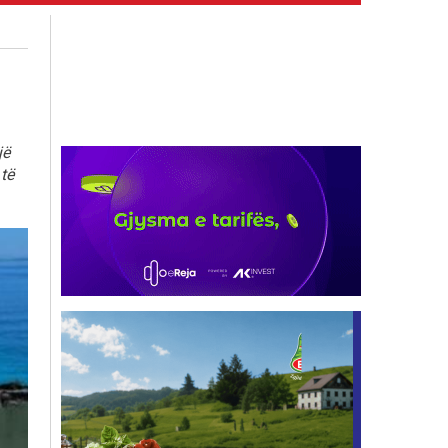
jë
 të