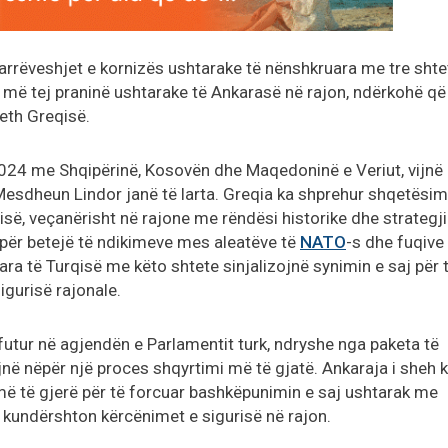
marrëveshjet e kornizës ushtarake të nënshkruara me tre shte
ojë më tej praninë ushtarake të Ankarasë në rajon, ndërkohë q
reth Greqisë.
2024 me Shqipërinë, Kosovën dhe Maqedoninë e Veriut, vijnë
 Mesdheun Lindor janë të larta. Greqia ka shprehur shqetësim
qisë, veçanërisht në rajone me rëndësi historike dhe strategji
n për betejë të ndikimeve mes aleatëve të
NATO
-s dhe fuqive
ara të Turqisë me këto shtete sinjalizojnë synimin e saj për 
sigurisë rajonale.
futur në agjendën e Parlamentit turk, ndryshe nga paketa të
ë nëpër një proces shqyrtimi më të gjatë. Ankaraja i sheh 
 më të gjerë për të forcuar bashkëpunimin e saj ushtarak me
ë kundërshton kërcënimet e sigurisë në rajon.