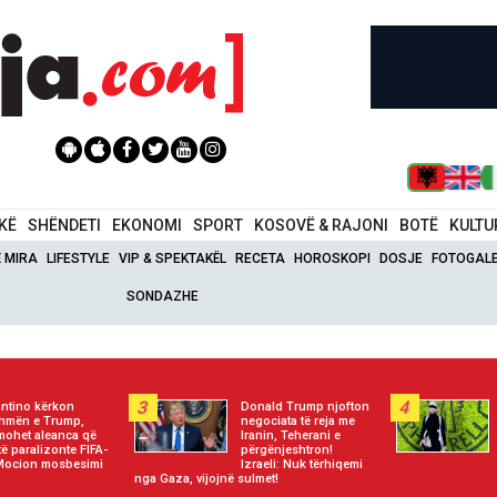
IKË
SHËNDETI
EKONOMI
SPORT
KOSOVË & RAJONI
BOTË
KULTU
Ë MIRA
LIFESTYLE
VIP & SPEKTAKËL
RECETA
HOROSKOPI
DOSJE
FOTOGALE
SONDAZHE
3
4
antino kërkon
Donald Trump njofton
hmën e Trump,
negociata të reja me
mohet aleanca që
Iranin, Teherani e
të paralizonte FIFA-
përgënjeshtron!
Mocion mosbesimi
Izraeli: Nuk tërhiqemi
nga Gaza, vijojnë sulmet!