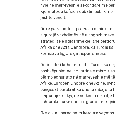
hyjë në marrëveshje sekondare me part
Kjo metodë kufizon debatin publik mbi 
jashtë vendit.
Duke përshpejtuar procesin e miratimit
sigurojë vazhdimësinë e angazhimeve t
strategjitë e ngjashme që janë përdo
Afrika dhe Azia Qendrore, ku Turqia k
kornizave ligjore gjithëpërfshirëse.
Derisa deri kohët e fundit, Turqia ka n
bashkëpunim në industrinë e mbrojtjes 
përmbledhur ato në marrëveshje më të g
Afrikë, Europën Lindore dhe Azinë, syn
pengesat burokratike dhe të mbajë të
luajtur një rol kyç në ndikimin në rritj
ushtarake turke dhe programet e trajnim
“Ne dikur i paraqisnim këto tre veçmas