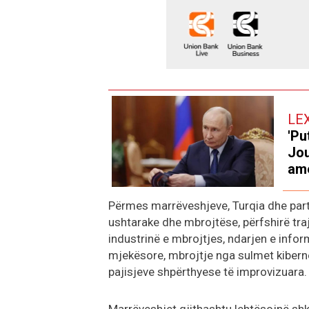
LE
'Pu
Jou
ame
Përmes marrëveshjeve, Turqia dhe part
ushtarake dhe mbrojtëse, përfshirë tr
industrinë e mbrojtjes, ndarjen e infor
mjekësore, mbrojtje nga sulmet kibern
pajisjeve shpërthyese të improvizuara.