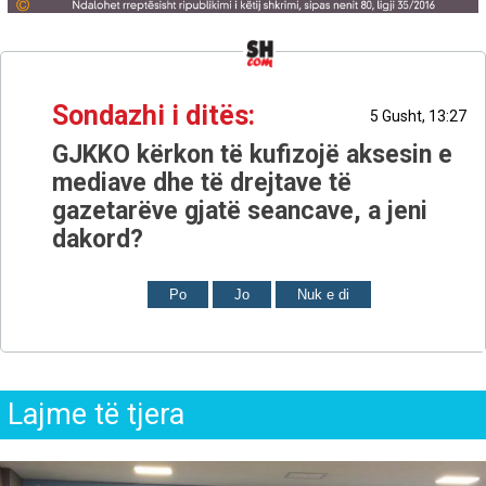
Sondazhi i ditës:
5 Gusht, 13:27
GJKKO kërkon të kufizojë aksesin e
mediave dhe të drejtave të
gazetarëve gjatë seancave, a jeni
dakord?
Po
Jo
Nuk e di
Lajme të tjera