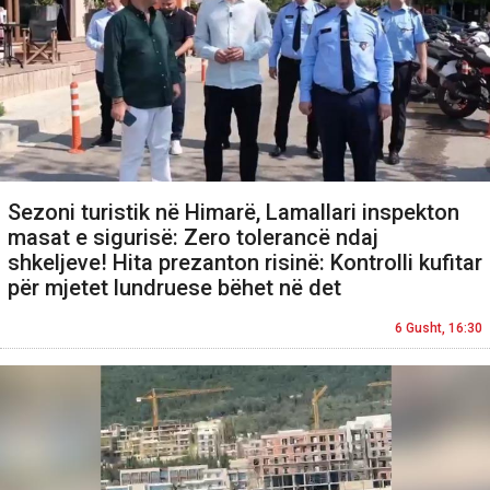
Sezoni turistik në Himarë, Lamallari inspekton
masat e sigurisë: Zero tolerancë ndaj
shkeljeve! Hita prezanton risinë: Kontrolli kufitar
për mjetet lundruese bëhet në det
6 Gusht, 16:30