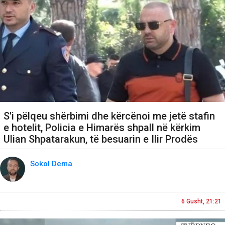
S'i pëlqeu shërbimi dhe kërcënoi me jetë stafin
e hotelit, Policia e Himarës shpall në kërkim
Ulian Shpatarakun, të besuarin e Ilir Prodës
Sokol Dema
6 Gusht, 21:21