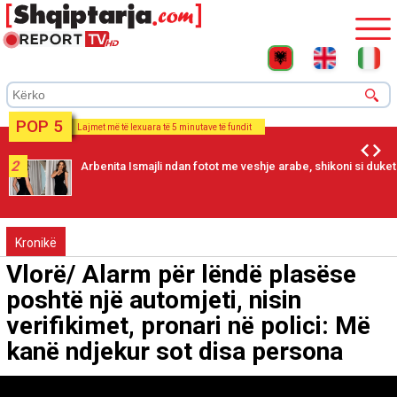
POP 5
Lajmet më të lexuara të 5 minutave të fundit
2
Arbenita Ismajli ndan fotot me veshje arabe, shikoni si duket
Kronikë
Vlorë/ Alarm për lëndë plasëse
poshtë një automjeti, nisin
verifikimet, pronari në polici: Më
kanë ndjekur sot disa persona