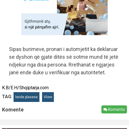
Sipas burimeve, pronari i automjetit ka deklaruar
se dyshon që gjatë ditës së sotme mund të jetë
ndjekur nga disa persona. Rrethanat e ngjarjes
janë ende duke u verifikuar nga autoritetet.
K.B/E.H/Shqiptarja.com
TAG:
lende plasese
Vlore
Komente
Komento