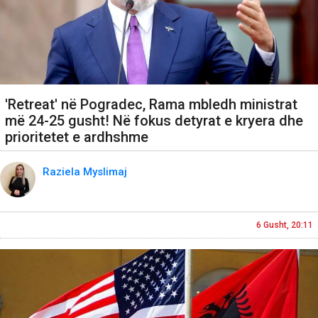
'Retreat' në Pogradec, Rama mbledh ministrat
më 24-25 gusht! Në fokus detyrat e kryera dhe
prioritetet e ardhshme
Raziela Myslimaj
6 Gusht, 20:11