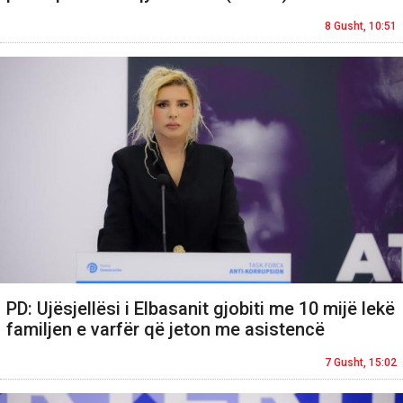
8 Gusht, 10:51
PD: Ujësjellësi i Elbasanit gjobiti me 10 mijë lekë
familjen e varfër që jeton me asistencë
7 Gusht, 15:02