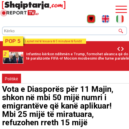
POP 5
Lajmet më të lexuara të 5 minutave të fundit
2
Infantino kërkon ndihmën e Trump, formohet aleanca që do
të paralizonte FIFA-n! Mocion mosbesimi dhe turne paralelë
Politikë
Vota e Diasporës për 11 Majin,
shkon në mbi 50 mijë numri i
emigrantëve që kanë aplikuar!
Mbi 25 mijë të miratuara,
refuzohen rreth 15 mijë