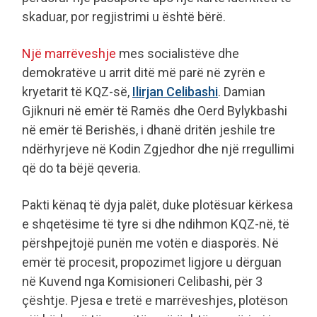
skaduar, por regjistrimi u është bërë.
Një marrëveshje
mes socialistëve dhe
demokratëve u arrit ditë më parë në zyrën e
kryetarit të KQZ-së,
Ilirjan Celibashi
. Damian
Gjiknuri në emër të Ramës dhe Oerd Bylykbashi
në emër të Berishës, i dhanë dritën jeshile tre
ndërhyrjeve në Kodin Zgjedhor dhe një rregullimi
që do ta bëjë qeveria.
Pakti kënaq të dyja palët, duke plotësuar kërkesa
e shqetësime të tyre si dhe ndihmon KQZ-në, të
përshpejtojë punën me votën e diasporës. Në
emër të procesit, propozimet ligjore u dërguan
në Kuvend nga Komisioneri Celibashi, për 3
çështje. Pjesa e tretë e marrëveshjes, plotëson