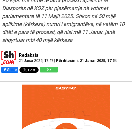
Po vijon me ritme të larta procesi i aplikimit të
Diasporës në KQZ për pjesëmarrje në votimet
parlamentare të 11 Majit 2025. Shkon në 50 mijë
aplikime (kërkesa) numri i emigrantëve, në vetëm 10
ditët e para të procesit, që nisi më 11 Janar. janë
shqyrtuar mbi 40 mijë kërkesa
Redaksia
21 Janar 2025, 17:47 |
Përditesimi: 21 Janar 2025, 17:54
Share