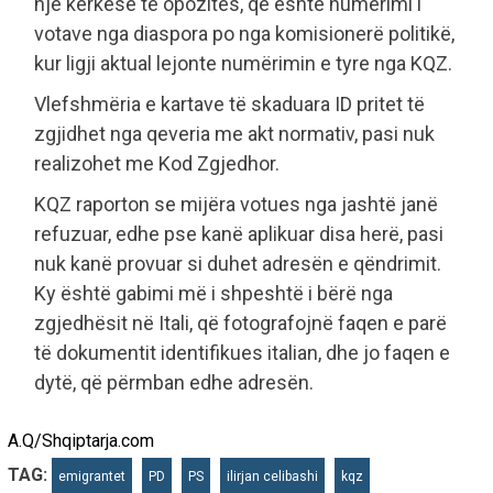
një kërkesë të opozitës, që është numërimi i
votave nga diaspora po nga komisionerë politikë,
kur ligji aktual lejonte numërimin e tyre nga KQZ.
Vlefshmëria e kartave të skaduara ID pritet të
zgjidhet nga qeveria me akt normativ, pasi nuk
realizohet me Kod Zgjedhor.
KQZ raporton se mijëra votues nga jashtë janë
refuzuar, edhe pse kanë aplikuar disa herë, pasi
nuk kanë provuar si duhet adresën e qëndrimit.
Ky është gabimi më i shpeshtë i bërë nga
zgjedhësit në Itali, që fotografojnë faqen e parë
të dokumentit identifikues italian, dhe jo faqen e
dytë, që përmban edhe adresën.
A.Q/Shqiptarja.com
TAG:
emigrantet
PD
PS
ilirjan celibashi
kqz