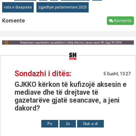
vota e diaspores
zgjedhjet parlamentare 2025
Komente
Komento
Sondazhi i ditës:
5 Gusht, 13:27
GJKKO kërkon të kufizojë aksesin e
mediave dhe të drejtave të
gazetarëve gjatë seancave, a jeni
dakord?
Po
Jo
Nuk e di