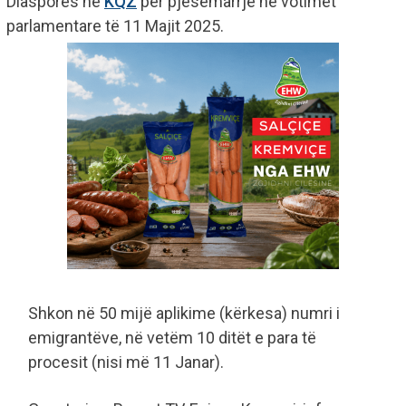
Diasporës në
KQZ
për pjesëmarrje në votimet
parlamentare të 11 Majit 2025.
Shkon në 50 mijë aplikime (kërkesa) numri i
emigrantëve, në vetëm 10 ditët e para të
procesit (nisi më 11 Janar).