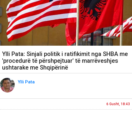
Ylli Pata: Sinjali politik i ratifikimit nga SHBA me
'procedurë të përshpejtuar' të marrëveshjes
ushtarake me Shqipërinë
Ylli Pata
6 Gusht, 18:43