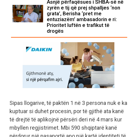
Asnjë përfaqësues i SHBA-së në
zyrën e tij që prej shpalljes ‘non
grata’, Berisha ‘pret me
entuziazëm’ ambasadorin e ri:
Prioritet luftën e trafikut të
drogës
Sipas llogarive, të paktën 1 në 3 persona nuk e ka
kuptuar si duhet procesin, por të gjithë ata kanë
të drejtë të aplikojnë përsëri deri në 4 mars kur
mbyllen regjistrimet. Mbi 590 shqiptarë kanë
përdorur një pasaportë apo një kartë identiteti të