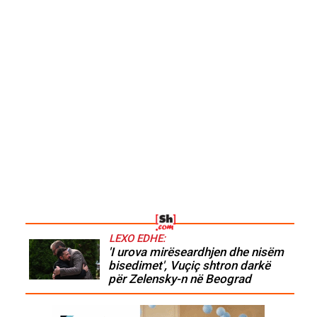
LEXO EDHE:
'I urova mirëseardhjen dhe nisëm
bisedimet', Vuçiç shtron darkë
për Zelensky-n në Beograd