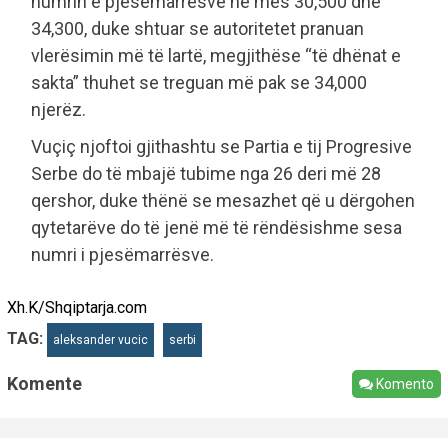
numrin e pjesëmarrësve në mes 30,500 dhe
34,300, duke shtuar se autoritetet pranuan
vlerësimin më të lartë, megjithëse “të dhënat e
sakta” thuhet se treguan më pak se 34,000
njerëz.
Vuçiç njoftoi gjithashtu se Partia e tij Progresive
Serbe do të mbajë tubime nga 26 deri më 28
qershor, duke thënë se mesazhet që u dërgohen
qytetarëve do të jenë më të rëndësishme sesa
numri i pjesëmarrësve.
Xh.K/Shqiptarja.com
TAG:
aleksander vucic
serbi
Komente
Komento