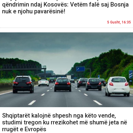
qëndrimin ndaj Kosovës: Vetëm falë saj Bosnja
nuk e njohu pavarësinë!
5 Gusht, 16:35
Shqiptarët kalojnë shpesh nga këto vende,
studimi tregon ku rrezikohet më shumë jeta në
rrugët e Evropës