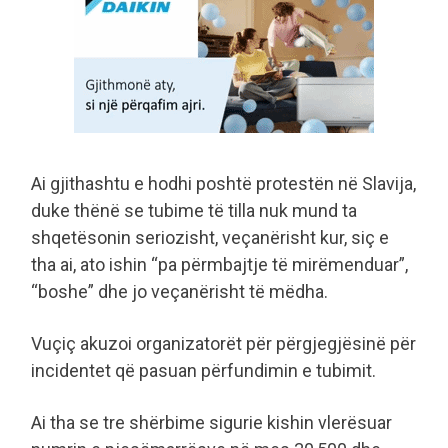
Ai gjithashtu e hodhi poshtë protestën në Slavija,
duke thënë se tubime të tilla nuk mund ta
shqetësonin seriozisht, veçanërisht kur, siç e
tha ai, ato ishin “pa përmbajtje të mirëmenduar”,
“boshe” dhe jo veçanërisht të mëdha.
Vuçiç akuzoi organizatorët për përgjegjësinë për
incidentet që pasuan përfundimin e tubimit.
Ai tha se tre shërbime sigurie kishin vlerësuar