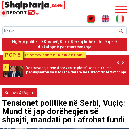
Seanca parlamentare në Kosovë, deputetja e AAK, Time
Kadrijaj qëlloi me vezë Albin Kurtin
POP 5
Lajmet më të lexuara të 5 minutave të fundit
2
'Marrëveshje ose dorëzim të plotë' Donald Trump
paralajmëron se bllokada detare ndaj Iranit do të vazhdojë
Kosova & Rajoni
Tensionet politike në Serbi, Vuçiç:
Mund të jap dorëheqjen së
shpejti, mandati po i afrohet fundi