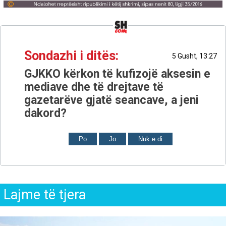
Sondazhi i ditës:
5 Gusht, 13:27
GJKKO kërkon të kufizojë aksesin e
mediave dhe të drejtave të
gazetarëve gjatë seancave, a jeni
dakord?
Po
Jo
Nuk e di
Lajme të tjera