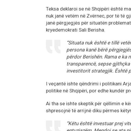
Teksa deklaroi se në Shqipëri është m
nuk janë vetëm në Zvërnec, por të të g
janë përgjegjës për situatën problemat
kryedemokrati Sali Berisha.
“Situata nuk është e tillë vet
persona kanë bërë përgjegjës
përdor Berishën. Rama e ka n
transparencë, sepse gjithçka
investitorit strategjik. Është
I veçantë ishte qëndrimi i politikani Arj
politike në Shqipëri, por edhe kundër pr
Ai tha se ishte skeptik për qëllimin e k
shpresojnë të arrijnë diku përmes këty
“Këtu është investuar prej vi
entuziazëm. Mendoj se ata nj