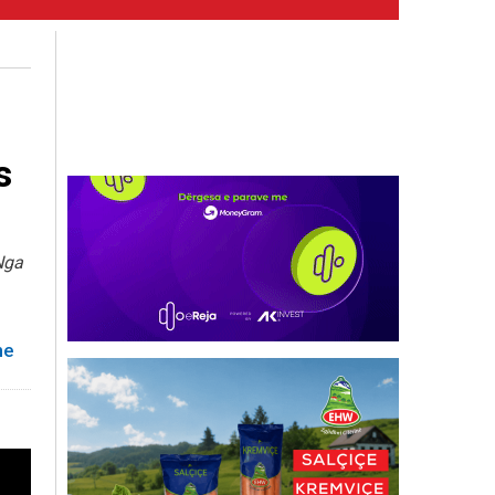
s
Nga
he