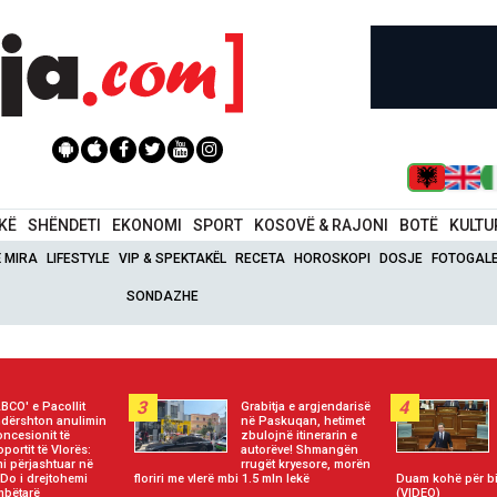
IKË
SHËNDETI
EKONOMI
SPORT
KOSOVË & RAJONI
BOTË
KULTU
Ë MIRA
LIFESTYLE
VIP & SPEKTAKËL
RECETA
HOROSKOPI
DOSJE
FOTOGALE
SONDAZHE
3
4
BCO' e Pacollit
Grabitja e argjendarisë
dërshton anulimin
në Paskuqan, hetimet
oncesionit të
zbulojnë itinerarin e
oportit të Vlorës:
autorëve! Shmangën
i përjashtuar në
rrugët kryesore, morën
 Do i drejtohemi
floriri me vlerë mbi 1.5 mln lekë
Duam kohë për bi
bëtarë
(VIDEO)