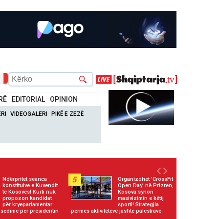
RË
EDITORIAL
OPINION
RI
VIDEOGALERI
PIKË E ZEZË
5
Ndërpritet seanca
Organizohet 'CrossFit
konstituive e Kuvendit
Open Day' në Prizren,
të Kosovës! Kurti nuk
Kosova synon
propozon kandidat
masivizimin e këtij
për kryeparlamentar:
sporti! Strategjia
sedime për presidentin
përmes aktiviteteve jashtë palestrave