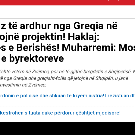
ëz të ardhur nga Greqia në
jnë projektin! Haklaj:
s e Berishës! Muharremi: Mo
 e byrektoreve
shtë vetëm në Zvërnec, por në të gjithë bregdetin e Shqipërisë. 
ë nga Greqia dhe greqisht-folës që jetojnë në Shqipëri, u janë
investimin në Zvërnec.
rdonin e policisë dhe shkuan te kryeministria! I rezistuan d
orkestrohen situata duke përdorur çështjet mjedisore!