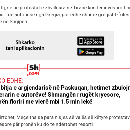
tij, se në protestat e zhvilluara në Tiranë kundër investimit n
hur me autobusë nga Greqia, por edhe shumë greqisht-folës
 në Shqipëri.
XO EDHE:
bitja e argjendarisë në Paskuqan, hetimet zbuloj
nerarin e autorëve! Shmangën rrugët kryesore,
ën floriri me vlerë mbi 1.5 mln lekë
dërtohet, Meçe tha se para nisjes së valës së këtyre protestav
sore për pronën ku do të ndërtohet resorti.