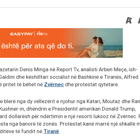
azetarin Denis Minga në Report Tv, analisti Arben Meçe, ish-
Galdini dhe këshilltari socialist në Bashkinë e Tiranës, Alfred
 pritet të bëhet në
Zvërnec
dhe protestat qytetare.
 blerë nga dy vëllezërit e njohur nga Katari, Moutaz dhe R
ushner-in, dhëndrin e Presidentit amerikan Donald Trump,
iard dollarësh për ndërtimin e një resorti luksoz në Zvërnec. 
testa nga banorë të zonës. Protestat kanë marrë një shkallë 
ditëve të fundit në
Tiranë
.