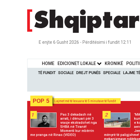
E enjte 6 Gusht 2026 - Përditësimi i fundit 12:11
HOME
EDICIONET LOKALE
KRONIKË
POLIT
TË FUNDIT
SOCIALE
DREJT PUNËS
SPECIALE
LAJME T
POP 5
Lajmet më të lexuara të 5 minutave të fundit
1
2
Pas 3 dekadash në
'MA
arrati, i dënuari për 3
kun
vrasje ekstradohet nga
e k
SHBA në Tiranë!
aer
Momenti kur mbërrin
Jem
me pranga në Rinas (VIDEO)
mënyrë të paligjshme!
mekanizmave ndërkom