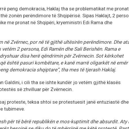
arrë peng demokracia, Haklaj tha se problematikat me pronat
jithë zonën perëndimore të Shqipërisë. Sipas Haklajt, 2 pers
ike me pronat në Shqipëri, kryeministri Edi Rama dhe
ëm në Zvërnec, por në të gjithë ultësirën perëndimore. Dhe at
 vetëm 2 persona, Edi Ramën dhe Sali Berishën. Rama e
dryshuar disa herë qëndrimin për Zvërnecin. Sot kërkohet
 që është pasuri kombëtare, e kanë marrë oligarkët në emër 
 peng demokracia shqiptare”, tha mes të tjerash Haklaj.
an Galdini, i cili tha se ishte kundër jo vetëm gjithë klasës
otestës së zhvilluar për Zvërnecin.
ësaj proteste, teksa shtoi se protestuesit janë entuziastë dhe
re tubimeve.
tesh për të bërë republikën e mos-kuptimit dhe absurdit. Aty
erëz besojnë se diku do të mbërrijnë me këtë protestë. Past