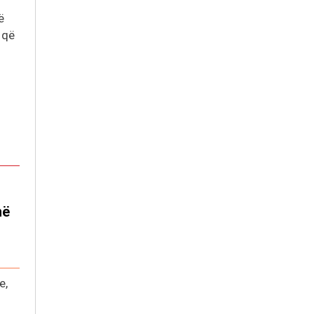
ë
 që
në
e,