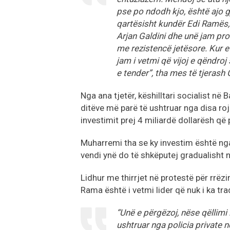
pse po ndodh kjo, është ajo g
qartësisht kundër Edi Ramës, 
Arjan Galdini dhe unë jam pro
me rezistencë jetësore. Kur e
jam i vetmi që vijoj e qëndroj
e tender”, tha mes të tjerash 
Nga ana tjetër, këshilltari socialist n
ditëve më parë të ushtruar nga disa roj
investimit prej 4 miliardë dollarësh që 
Muharremi tha se ky investim është ng
vendi ynë do të shkëputej gradualisht ng
Lidhur me thirrjet në protestë për rrëz
Rama është i vetmi lider që nuk i ka tra
“Unë e përgëzoj, nëse qëllimi
ushtruar nga policia private 