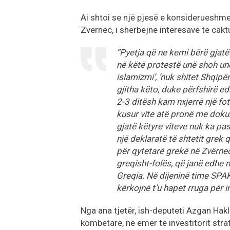
Ai shtoi se një pjesë e konsiderueshme
Zvërnec, i shërbejnë interesave të cakt
“Pyetja që ne kemi bërë gjatë
në këtë protestë unë shoh unë
islamizmi’, ‘nuk shitet Shqipë
gjitha këto, duke përfshirë e
2-3 ditësh kam nxjerrë një fo
kusur vite atë pronë me doku
gjatë këtyre viteve nuk ka pa
një deklaratë të shtetit grek q
për qytetarë grekë në Zvërnec.
greqisht-folës, që janë edhe 
Greqia. Në dijeninë time SPAK
kërkojnë t’u hapet rruga për i
Nga ana tjetër, ish-deputeti Azgan Hakl
kombëtare, në emër të investitorit strat