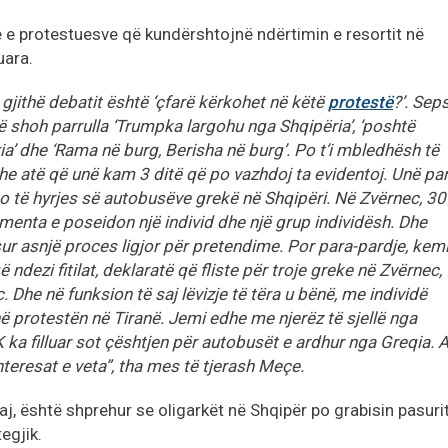
 e protestuesve që kundërshtojnë ndërtimin e resortit në
uara.
 gjithë debatit është ‘çfarë kërkohet në këtë
protestë
?’. Sep
 shoh parrulla ‘Trumpka largohu nga Shqipëria’, ‘poshtë
ria’ dhe ‘Rama në burg, Berisha në burg’. Po t’i mbledhësh të
dhe atë që unë kam 3 ditë që po vazhdoj ta evidentoj. Unë pa
to të hyrjes së autobusëve grekë në Shqipëri. Në Zvërnec, 30
menta e poseidon një individ dhe një grup individësh. Dhe
sur asnjë proces ligjor për pretendime. Por para-pardje, kem
ë ndezi fitilat, deklaratë që fliste për troje greke në Zvërnec,
 Dhe në funksion të saj lëvizje të tëra u bënë, me individë
në protestën në Tiranë. Jemi edhe me njerëz të sjellë nga
 ka filluar sot çështjen për autobusët e ardhur nga Greqia. 
nteresat e veta”, tha mes të tjerash Meçe.
aj, është shprehur se oligarkët në Shqipër po grabisin pasuri
egjik.