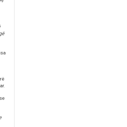
ë
ogë
isa
rë
ar.
 se
e