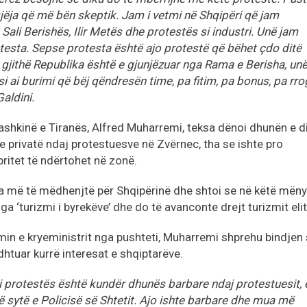
jëja që më bën skeptik. Jam i vetmi në Shqipëri që jam
Sali Berishës, Ilir Metës dhe protestës si industri. Unë jam
testa. Sepse protesta është ajo protestë që bëhet çdo ditë
 gjithë Republika është e gjunjëzuar nga Rama e Berisha, un
 si ai burimi që bëj qëndresën time, pa fitim, pa bonus, pa rr
Galdini.
ë Bashkinë e Tiranës, Alfred Muharremi, teksa dënoi dhunën e d
e privatë ndaj protestuesve në Zvërnec, tha se ishte pro
pritet të ndërtohet në zonë.
a më të mëdhenjtë për Shqipërinë dhe shtoi se në këtë mëny
a ‘turizmi i byrekëve’ dhe do të avanconte drejt turizmit elit
imin e kryeministrit nga pushteti, Muharremi shprehu bindjen
dhtuar kurrë interesat e shqiptarëve.
 i protestës është kundër dhunës barbare ndaj protestuesit, 
në sytë e Policisë së Shtetit. Ajo ishte barbare dhe mua më