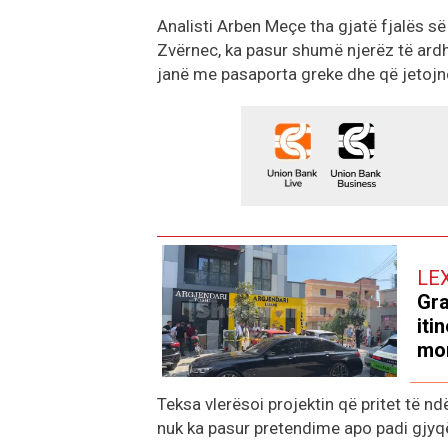
Analisti Arben Meçe tha gjatë fjalës së 
Zvërnec, ka pasur shumë njerëz të ard
janë me pasaporta greke dhe që jetojnë
LE
Gra
iti
mor
Teksa vlerësoi projektin që pritet të n
nuk ka pasur pretendime apo padi gjyqë