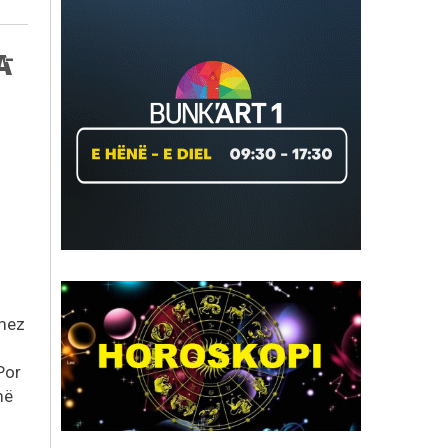
amez
Por
më