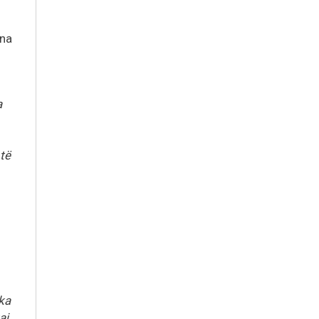
ona
a
të
 ka
aj