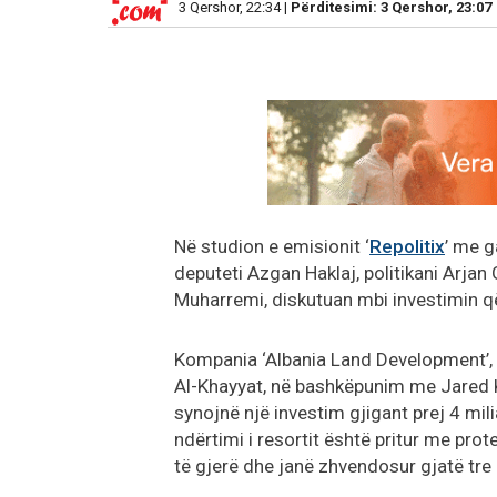
3 Qershor, 22:34 |
Përditesimi: 3 Qershor, 23:07
Në studion e emisionit ‘
Repolitix
’ me g
deputeti Azgan Haklaj, politikani Arjan 
Muharremi, diskutuan mbi investimin që
Kompania ‘Albania Land Development’, e
Al-Khayyat, në bashkëpunim me Jared K
synojnë një investim gjigant prej 4 mil
ndërtimi i resortit është pritur me pro
të gjerë dhe janë zhvendosur gjatë tre 