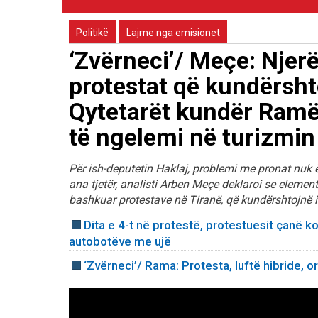
Politikë
Lajme nga emisionet
‘Zvërneci’/ Meçe: Njer
protestat që kundërshto
Qytetarët kundër Ramë
të ngelemi në turizmin
Për ish-deputetin Haklaj, problemi me pronat nuk ë
ana tjetër, analisti Arben Meçe deklaroi se element
bashkuar protestave në Tiranë, që kundërshtojnë 
Dita e 4-t në protestë, protestuesit çanë ko
autobotëve me ujë
‘Zvërneci’/ Rama: Protesta, luftë hibride, 