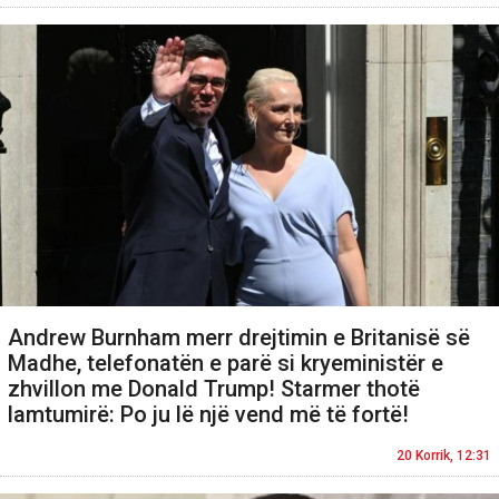
Andrew Burnham merr drejtimin e Britanisë së
Madhe, telefonatën e parë si kryeministër e
zhvillon me Donald Trump! Starmer thotë
lamtumirë: Po ju lë një vend më të fortë!
20 Korrik, 12:31