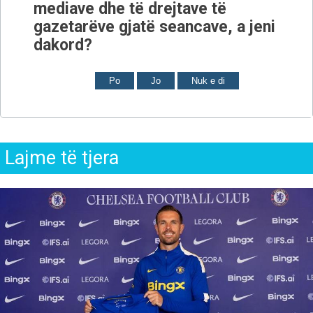
mediave dhe të drejtave të
gazetarëve gjatë seancave, a jeni
dakord?
Po
Jo
Nuk e di
Lajme të tjera