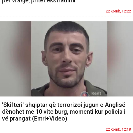
për vrasje, pritet ekstradimi
22 Korrik, 12:22
'Skifteri' shqiptar që terrorizoi jugun e Anglisë
dënohet me 10 vite burg, momenti kur policia i
vë prangat (Emri+Video)
22 Korrik, 12:18