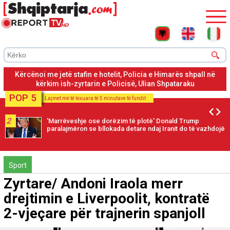
Shpataraku ishte në Dhërmi ku është konfliktuar me kamerierin
dhe administratorin pasi nuk i pëlqeu shërbimi
POP 5
Lajmet më të lexuara të 5 minutave të fundit
2
'Marrëveshje ose dorëzim të plotë' Donald Trump
paralajmëron se bllokada detare ndaj Iranit do të vazhdojë
Sport
Zyrtare/ Andoni Iraola merr
drejtimin e Liverpoolit, kontratë
2-vjeçare për trajnerin spanjoll