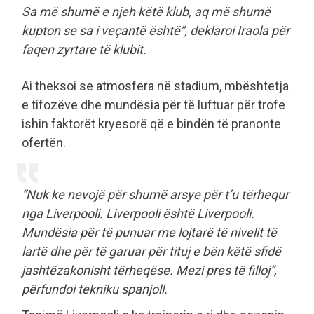
Sa më shumë e njeh këtë klub, aq më shumë
kupton se sa i veçantë është”, deklaroi Iraola për
faqen zyrtare të klubit.
Ai theksoi se atmosfera në stadium, mbështetja
e tifozëve dhe mundësia për të luftuar për trofe
ishin faktorët kryesorë që e bindën të pranonte
ofertën.
“Nuk ke nevojë për shumë arsye për t’u tërhequr
nga Liverpooli. Liverpooli është Liverpooli.
Mundësia për të punuar me lojtarë të nivelit të
lartë dhe për të garuar për tituj e bën këtë sfidë
jashtëzakonisht tërheqëse. Mezi pres të filloj”,
përfundoi tekniku spanjoll.