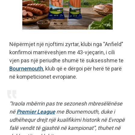
Nëpërmjet një njoftimi zyrtar, klubi nga “Anfield”
konfirmoi marrëveshjen me 43-vjeçarin, i cili
vjen pas një periudhe shumë të suksesshme te
Bournemouth
, klub që e dërgoi për herë të parë
në kompeticionet evropiane.
“Iraola mbërrin pas tre sezonesh mbresëlënëse
në
Premier League
me Bournemouth, duke i
udhëhequr drejt një kualifikimi historik në Evropë
falë vendit të gjashtë në kampionat”, thuhet në