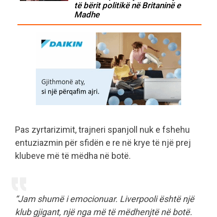
të bërit politikë në Britaninë e
Madhe
Pas zyrtarizimit, trajneri spanjoll nuk e fshehu
entuziazmin për sfidën e re në krye të një prej
klubeve më të mëdha në botë.
“Jam shumë i emocionuar. Liverpooli është një
klub gjigant, një nga më të mëdhenjtë në botë.