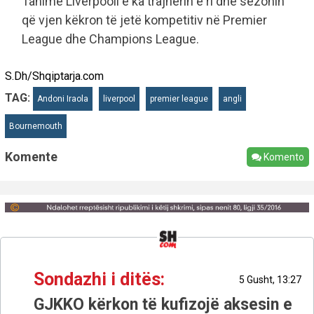
Tanimë Liverpooli e ka trajnerin e ri dhe sezonin
që vjen këkron të jetë kompetitiv në Premier
League dhe Champions League.
S.Dh/Shqiptarja.com
TAG:
Andoni Iraola
liverpool
premier league
angli
Bournemouth
Komente
Komento
Sondazhi i ditës:
5 Gusht, 13:27
GJKKO kërkon të kufizojë aksesin e