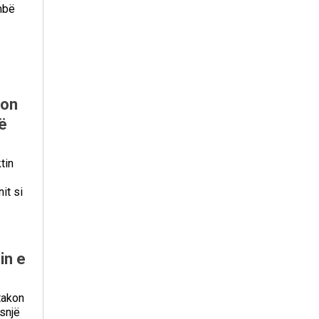
mbë
mon
ë
tin
it si
in e
takon
snjë