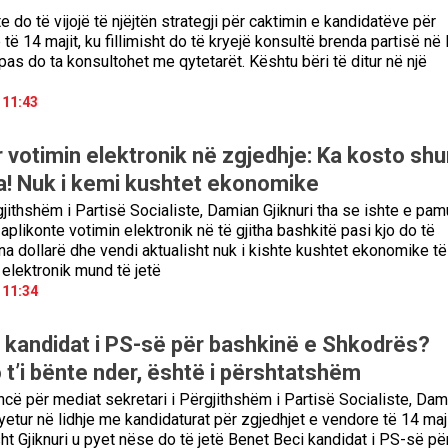
e do të vijojë të njëjtën strategji për caktimin e kandidatëve për
 të 14 majit, ku fillimisht do të kryejë konsultë brenda partisë në 
as do ta konsultohet me qytetarët. Kështu bëri të ditur në një
 11:43
r votimin elektronik në zgjedhje: Ka kosto sh
ta! Nuk i kemi kushtet ekonomike
gjithshëm i Partisë Socialiste, Damian Gjiknuri tha se ishte e pa
aplikonte votimin elektronik në të gjitha bashkitë pasi kjo do të
na dollarë dhe vendi aktualisht nuk i kishte kushtet ekonomike të
 elektronik mund të jetë
 11:34
 kandidat i PS-së për bashkinë e Shkodrës?
o t’i bënte nder, është i përshtatshëm
cë për mediat sekretari i Përgjithshëm i Partisë Socialiste, Dam
yetur në lidhje me kandidaturat për zgjedhjet e vendore të 14 maj
ht Gjiknuri u pyet nëse do të jetë Benet Beci kandidat i PS-së pë