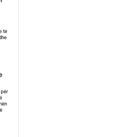
e të
edhe
e
 për
ë
rmën
rë