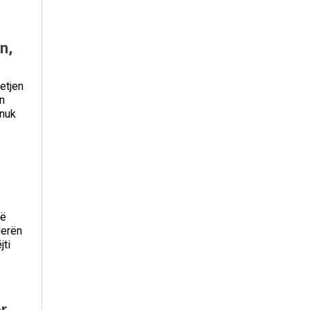
n,
etjen
n
 nuk
të
derën
jti
r