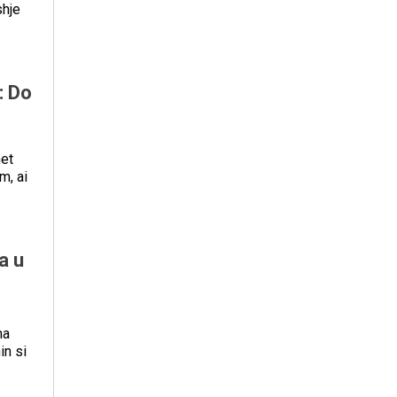
shje
: Do
het
m, ai
a u
ha
in si