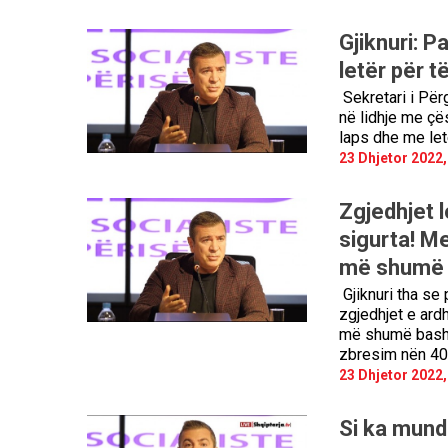
Gjiknuri: P
letër për të
Sekretari i Për
në lidhje me çë
laps dhe me letë
23 Dhjetor 2022,
Zgjedhjet l
sigurta! M
më shumë
Gjiknuri tha se 
zgjedhjet e ard
më shumë bashki
zbresim nën 40 
23 Dhjetor 2022,
Si ka mundë