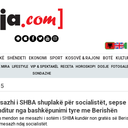
IKË
SHËNDETI
EKONOMI
SPORT
KOSOVË & RAJONI
BOTË
KULTU
Ë MIRA
LIFESTYLE
VIP & SPEKTAKËL
RECETA
HOROSKOPI
DOSJE
FOTOGALE
SONDAZHE
15
sazhi i SHBA shuplakë për socialistët, sepse
onditur nga bashkëpunimi tyre me Berishën
u mendon se mesazhi i sotëm i SHBA kundër non gratës së Beri
mesazh ndaj socialistët.