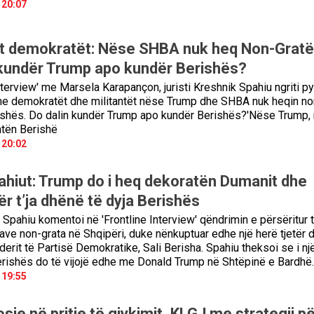
 20:07
t demokratët: Nëse SHBA nuk heq Non-Gratë
kundër Trump apo kundër Berishës?
nterview' me Marsela Karapançon, juristi Kreshnik Spahiu ngriti py
e demokratët dhe militantët nëse Trump dhe SHBA nuk heqin no
ishës. Do dalin kundër Trump apo kundër Berishës?'Nëse Trump,
atën Berishë
 20:02
pahiut: Trump do i heq dekoratën Dumanit dhe
ër t’ja dhënë të dyja Berishës
 Spahiu komentoi në 'Frontline Interview' qëndrimin e përsëritur 
ave non-grata në Shqipëri, duke nënkuptuar edhe një herë tjetër 
iderit të Partisë Demokratike, Sali Berisha. Spahiu theksoi se i një
rishës do të vijojë edhe me Donald Trump në Shtëpinë e Bardhë.
 19:55
sje në pritje të gjykimit, KLGJ me strategji pë