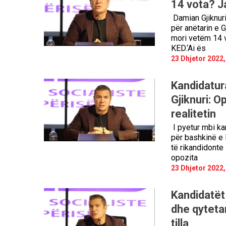
14 vota? Ja
Damian Gjiknuri
për anëtarin e 
mori vetëm 14 v
KED.‘Ai ës
23 Dhjetor 2022,
Kandidatur
Gjiknuri: O
realitetin
I pyetur mbi ka
për bashkinë e E
të rikandidonte
opozita
23 Dhjetor 2022,
Kandidatët 
dhe qytetar
tilla