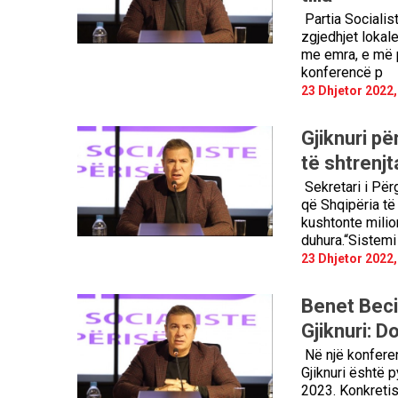
Partia Socialist
zgjedhjet lokale
me emra, e më p
konferencë p
23 Dhjetor 2022,
Gjiknuri pë
të shtrenj
Sekretari i Për
që Shqipëria të 
kushtonte milio
duhura.“Sistemi
23 Dhjetor 2022,
Benet Beci
Gjiknuri: D
Në një konferen
Gjiknuri është p
2023. Konkretis