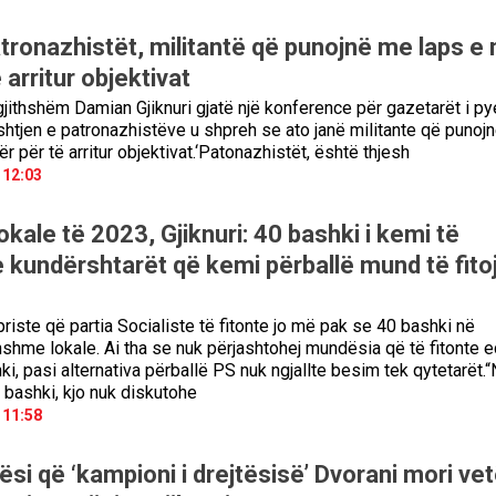
atronazhistët, militantë që punojnë me laps e
 arritur objektivat
gjithshëm Damian Gjiknuri gjatë një konference për gazetarët i py
shtjen e patronazhistëve u shpreh se ato janë militante që punoj
r për të arritur objektivat.‘Patonazhistët, është thjesh
 12:03
okale të 2023, Gjiknuri: 40 bashki i kemi të
e kundërshtarët që kemi përballë mund të fit
priste që partia Socialiste të fitonte jo më pak se 40 bashki në
hshme lokale. Ai tha se nuk përjashtohej mundësia që të fitonte 
, pasi alternativa përballë PS nuk ngjallte besim tek qytetarët.
bashki, kjo nuk diskutohe
 11:58
si që ‘kampioni i drejtësisë’ Dvorani mori ve