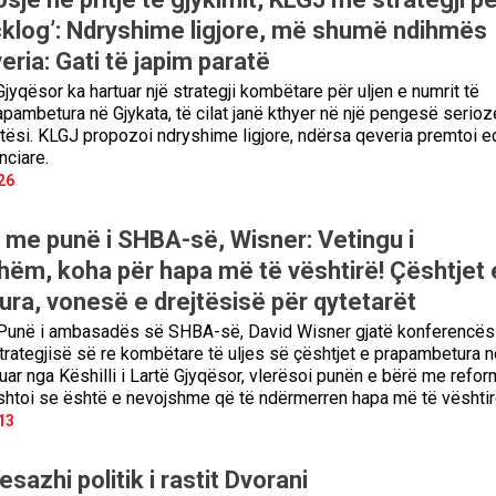
acklog’: Ndryshime ligjore, më shumë ndihmës
veria: Gati të japim paratë
 Gjyqësor ka hartuar një strategji kombëtare për uljen e numrit të
apambetura në Gjykata, të cilat janë kthyer në një pengesë serioz
jtësi. KLGJ propozoi ndryshime ligjore, ndërsa qeveria premtoi 
nciare.
26
i me punë i SHBA-së, Wisner: Vetingu i
m, koha për hapa më të vështirë! Çështjet 
ra, vonesë e drejtësisë për qytetarët
 Punë i ambasadës së SHBA-së, David Wisner gjatë konferencës
trategjisë së re kombëtare të uljes së çështjet e prapambetura n
zuar nga Këshilli i Lartë Gjyqësor, vlerësoi punën e bërë me refo
 shtoi se është e nevojshme që të ndërmerren hapa më të vështi
13
esazhi politik i rastit Dvorani