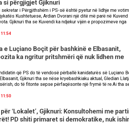
 si përgjigjet Gjiknuri
 sekretar i Përgjithshëm i PS-së është pyetur në lidhje me votim
Gjykatës Kushtetuese, Ardian Dvorani një ditë më parë në Kuvend
ota. Gjiknuri tha se Kuvendi ka ndjekur vijën e propozimeve nga
 11:54
a e Luçiano Boçit për bashkinë e Elbasanit,
pozita ka ngritur pritshmëri që nuk lidhen me
ndidatin që PS do të vendosë përballë kanidaturës së Luçiano B
lbasanit, Gjiknuri tha se nëse kryebashkiaku aktual, Gledian Llat
 sërish, do të fitonte sepse përfaqësonte një frymë të re.Ai tha s
 11:50
për ‘Lokalet’, Gjiknuri: Konsultohemi me part
ët! PD shiti primaret si demokratike, nuk ishi