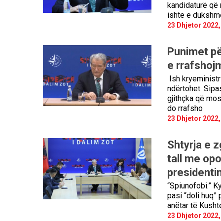
kandidaturë që 
ishte e dukshme
23 Dhjetor 2022,
Punimet pë
e rrafshoj
Ish kryeministri
ndërtohet. Sipas
gjithçka që mos 
do rrafsho
23 Dhjetor 2022,
Shtyrja e z
tall me opo
presidenti
“Spiunofobi.” K
pasi “doli huq”
anëtar të Kusht
23 Dhjetor 2022,