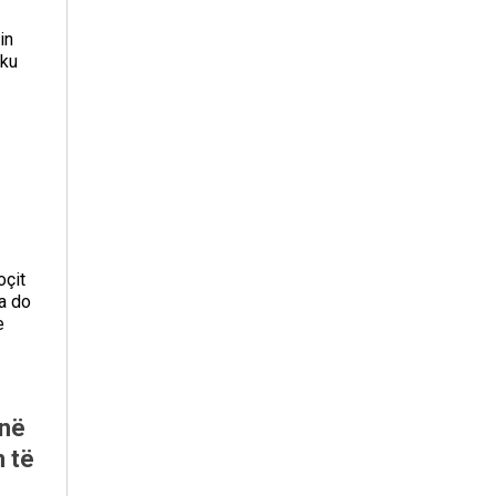
in
 ku
oçit
ja do
e
inë
n të