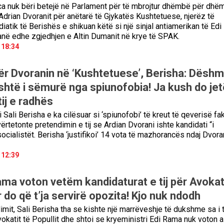
a nuk bëri betejë në Parlament për të mbrojtur dhëmbë për dhë
Adrian Dvoranit për anëtarë të Gjykatës Kushtetuese, njerëz të
atik të Berishës e shikuan këtë si një sinjal antiamerikan të Edi
në edhe zgjedhjen e Altin Dumanit në krye të SPAK.
 18:34
 për Dvoranin në ‘Kushtetuese’, Berisha: Dësh
htë i sëmurë nga spiunofobia! Ja kush do jet
tij e radhës
 Sali Berisha e ka cilësuar si ‘spiunofobi’ të kreut të qeverisë fak
 vërtetonte pretendimin e tij se Ardian Dvorani ishte kandidati “i
ocialistët. Berisha ‘justifikoi’ 14 vota të mazhorancës ndaj Dvoran
 12:39
ama voton vetëm kandidaturat e tij për Avokat
r do që t’ja servirë opozita! Kjo nuk ndodh
imit, Sali Berisha tha se kishte një marrëveshje të dukshme sa i 
okatit të Popullit dhe shtoi se kryeministri Edi Rama nuk voton a