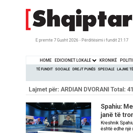
E premte 7 Gusht 2026 - Përditësimi i fundit 21:17
HOME
EDICIONET LOKALE
KRONIKË
POLIT
TË FUNDIT
SOCIALE
DREJT PUNËS
SPECIALE
LAJME T
Lajmet për:
ARDIAN DVORANI
Total: 4
Spahiu: Me
janë të tr
Kreshnik Spahi
është edhe një 