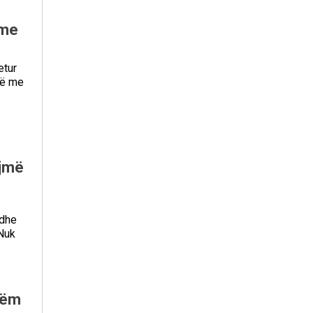
 me
etur
në me
ojmë
edhe
“Nuk
tëm