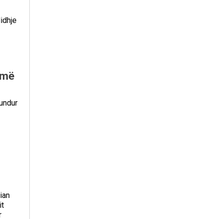
lidhje
umë
mundur
ian
it
r