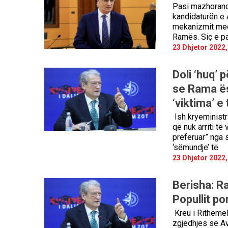
Pasi mazhoranc
kandidaturën e 
mekanizmit medi
Ramës. Siç e pa
23 Dhjetor 2022,
Doli ‘huq’
se Rama ës
‘viktima’ e 
Ish kryeministri
që nuk arriti të
preferuar” nga s
‘sëmundje’ të
23 Dhjetor 2022,
Berisha: R
Popullit po
Kreu i Rithemel
zgjedhjes së Av