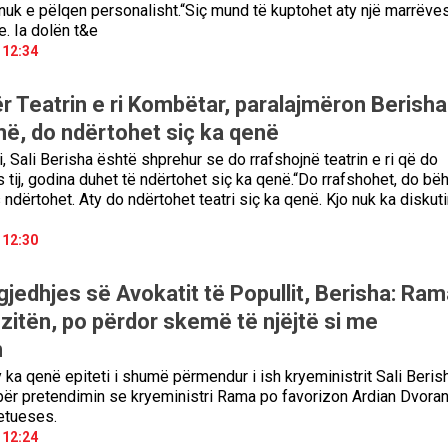
nuk e pëlqen personalisht.“Siç mund të kuptohet aty një marrëve
. Ia dolën t&e
 12:34
r Teatrin e ri Kombëtar, paralajmëron Berisha
më, do ndërtohet siç ka qenë
, Sali Berisha është shprehur se do rrafshojnë teatrin e ri që do
 tij, godina duhet të ndërtohet siç ka qenë.“Do rrafshohet, do bë
ndërtohet. Aty do ndërtohet teatri siç ka qenë. Kjo nuk ka diskuti
 12:30
gjedhjes së Avokatit të Popullit, Berisha: Ram
zitën, po përdor skemë të njëjtë si me
n
y ka qenë epiteti i shumë përmendur i ish kryeministrit Sali Beris
 për pretendimin se kryeministri Rama po favorizon Ardian Dvoran
etueses.
 12:24