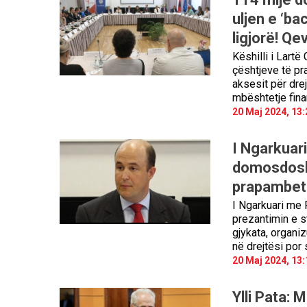
uljen e ‘b
ligjorë! Qe
Këshilli i Lartë
çështjeve të pr
aksesit për dre
mbështetje fina
20 Maj 2024, 13:
I Ngarkuar
domosdoshë
prapambetu
I Ngarkuari me
prezantimin e s
gjykata, organi
në drejtësi por
20 Maj 2024, 13:
Ylli Pata: M