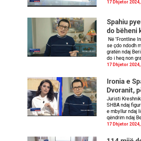
17 Dhjetor 2024,
Spahiu pye
do bëheni 
Në 'Frontline I
se çdo ndodh m
gratën ndaj Ber
do i heq non gr
17 Dhjetor 2024,
Ironia e S
Dvoranit, p
Juristi Kreshnik
SHBA ndaj figur
e mbyllur ndaj l
qëndrim ndaj Be
17 Dhjetor 2024,
114 mijë do