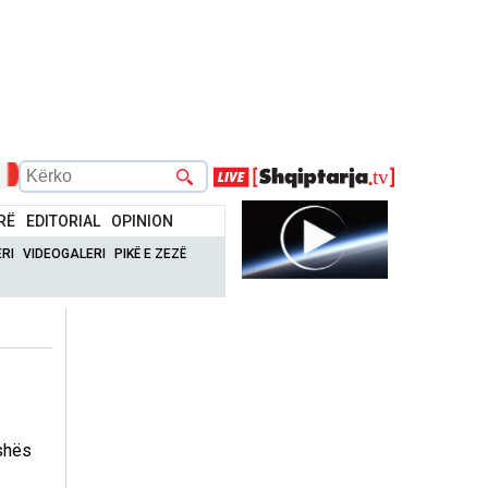
RË
EDITORIAL
OPINION
RI
VIDEOGALERI
PIKË E ZEZË
shës