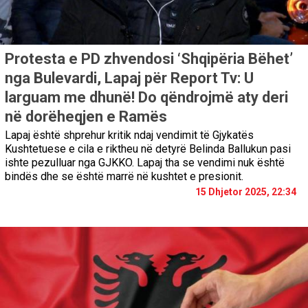
Protesta e PD zhvendosi ‘Shqipëria Bëhet’
nga Bulevardi, Lapaj për Report Tv: U
larguam me dhunë! Do qëndrojmë aty deri
në dorëheqjen e Ramës
Lapaj është shprehur kritik ndaj vendimit të Gjykatës
Kushtetuese e cila e riktheu në detyrë Belinda Ballukun pasi
ishte pezulluar nga GJKKO. Lapaj tha se vendimi nuk është
bindës dhe se është marrë në kushtet e presionit.
15 Dhjetor 2025, 22:34