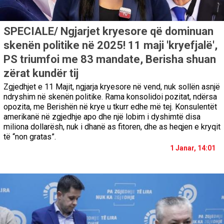
SPECIALE/ Ngjarjet kryesore që dominuan
skenën politike në 2025! 11 maji 'kryefjalë',
PS triumfoi me 83 mandate, Berisha shuan
zërat kundër tij
Zgjedhjet e 11 Majit, ngjarja kryesore në vend, nuk sollën asnjë
ndryshim në skenën politike. Rama konsolidoi pozitat, ndërsa
opozita, me Berishën në krye u tkurr edhe më tej. Konsulentët
amerikanë në zgjedhje apo dhe një lobim i dyshimtë disa
miliona dollarësh, nuk i dhanë as fitoren, dhe as heqjen e kryqit
të “non gratas”.
1 Janar, 14:01