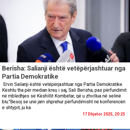
Berisha: Salianji është vetëpërjashtuar nga
Partia Demokratike
Ervin Salianji është vetëpërjashtuar nga Partia Demokratike.
Kështu tha për median kreu i saj, Sali Berisha, pas përfundimit
në mbledhjes së Këshillit Kombëtar, që u zhvillua në selinë
blu."Besoj se unë jam shprehur përfundimisht në konferencën
e shtypit, ju ka
17 Dhjetor 2025, 20:25