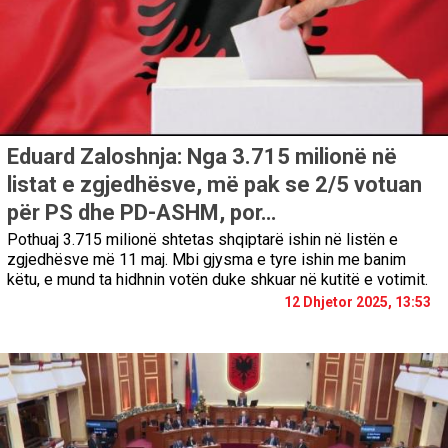
Eduard Zaloshnja: Nga 3.715 milionë në
listat e zgjedhësve, më pak se 2/5 votuan
për PS dhe PD-ASHM, por…
Pothuaj 3.715 milionë shtetas shqiptarë ishin në listën e
zgjedhësve më 11 maj. Mbi gjysma e tyre ishin me banim
këtu, e mund ta hidhnin votën duke shkuar në kutitë e votimit.
12 Dhjetor 2025, 13:53