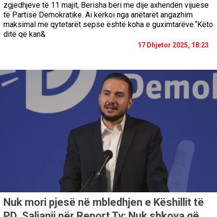
zgjedhjeve të 11 majit, Berisha bëri me dije axhendën vijuese
të Partisë Demokratike. Ai kërkoi nga anëtarët angazhim
maksimal me qytetarët sepse është koha e guximtarëve.“Këto
ditë që kan&
17 Dhjetor 2025, 18:23
Nuk mori pjesë në mbledhjen e Këshillit të
PD, Salianji për Report Tv: Nuk shkova që