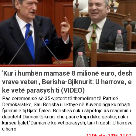
'Kur i humbën mamasë 8 milionë euro, desh
vrave veten', Berisha-Gjiknurit: U harrove, e
ke vetë parasysh ti (VIDEO)
Pas ceremonisë së 35-vjetorit të themelimit të Partisë
Demokaratike, Sali Berisha u rikthye në Kuvend nga ku mbajti
fjalimin e tij.Gjatë fjalës, Berishës nuk i shpëtojë as reagimin i
deputetit Damian Gjiknuri, dhe pasi e kapi duke qeshur, nuk i
kurseu fjalët.“Damian e ke vet parasysh, tani ti qesh. U harrove
u harro
11 Dhjetor 2025, 22:07