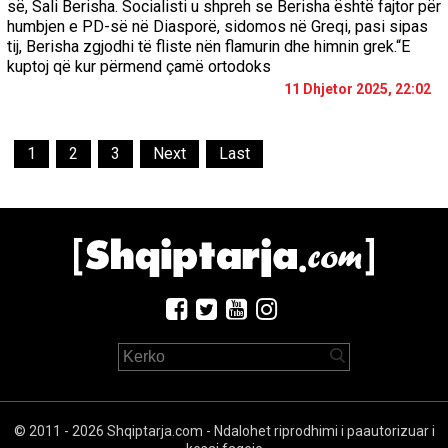
së, Sali Berisha. Socialisti u shpreh se Berisha është fajtor për
humbjen e PD-së në Diasporë, sidomos në Greqi, pasi sipas
tij, Berisha zgjodhi të fliste nën flamurin dhe himnin grek.“E
kuptoj që kur përmend çamë ortodoks
11 Dhjetor 2025, 22:02
1
2
3
Next
Last
© 2011 - 2026 Shqiptarja.com - Ndalohet riprodhimi i paautorizuar i