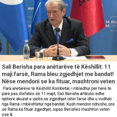
Sali Berisha para anëtarëve të Këshillit: 11
maji farsë, Rama bleu zgjedhjet me bandat!
Nëse mendoni se ka fituar, mashtroni veten
Para anëtarëve të Këshillit Kombëtar, i mbledhur për herë të
parë pas disfatës së 11 majit, Sali Berisha artikuloi edhe
njëherë akuzat e vjetra se zgjedhjet ishin farsë dhe u vodhën
nga Rama i mbështetur nga bandat. Kush mendon ndryshe, pra
se Rama ka fituar zgjedhjet, sipas Berishës mashtron veten
ose &