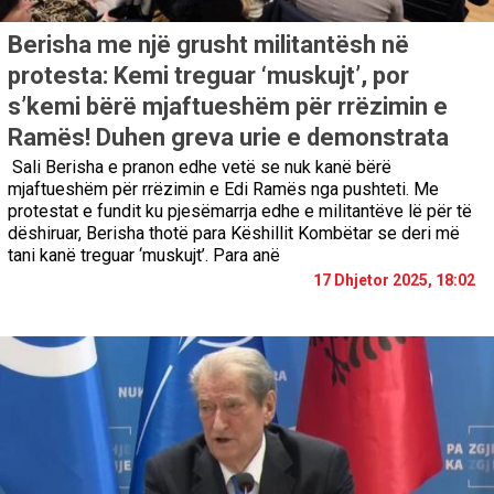
Berisha me një grusht militantësh në
protesta: Kemi treguar ‘muskujt’, por
s’kemi bërë mjaftueshëm për rrëzimin e
Ramës! Duhen greva urie e demonstrata
Sali Berisha e pranon edhe vetë se nuk kanë bërë
mjaftueshëm për rrëzimin e Edi Ramës nga pushteti. Me
protestat e fundit ku pjesëmarrja edhe e militantëve lë për të
dëshiruar, Berisha thotë para Këshillit Kombëtar se deri më
tani kanë treguar ‘muskujt’. Para anë
17 Dhjetor 2025, 18:02