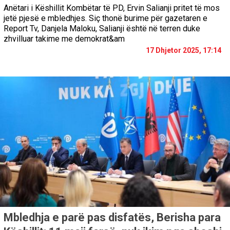
Anëtari i Këshillit Kombëtar të PD, Ervin Salianji pritet të mos
jetë pjesë e mbledhjes. Siç thonë burime për gazetaren e
Report Tv, Danjela Maloku, Salianji është në terren duke
zhvilluar takime me demokrat&am
17 Dhjetor 2025, 17:14
Mbledhja e parë pas disfatës, Berisha para