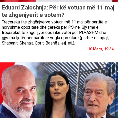
Eduard Zaloshnja: Për kë votuan më 11 maj
të zhgënjyerit e sotëm?
Treçereku i të zhgënjyerve votuan më 11 maj për partitë e
ndryshme opozitare dhe çereku për PS-në. Gjysma e
treçerekut të zhgënjyer opozitar votoi për PD-ASHM dhe
gjysma tjetër për partitë e vogla opozitare (partitë e Lapajt,
Shabanit, Shehajt, Qorit, Bashës, etj. etj.).
10 Mars, 19:34