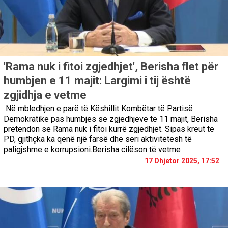
'Rama nuk i fitoi zgjedhjet', Berisha flet për
humbjen e 11 majit: Largimi i tij është
zgjidhja e vetme
Në mbledhjen e parë të Këshillit Kombëtar të Partisë
Demokratike pas humbjes së zgjedhjeve të 11 majit, Berisha
pretendon se Rama nuk i fitoi kurrë zgjedhjet. Sipas kreut të
PD, gjithçka ka qenë një farsë dhe seri aktivitetesh të
paligjshme e korrupsioni.Berisha cilëson të vetme
17 Dhjetor 2025, 17:52