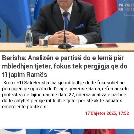
Berisha: Analizën e partisë do e lemë për
mbledhjen tjetër, fokus tek përgjigja që do
t’i japim Ramës
Kreu i PD Sali Berisha tha kjo mbledhje do të fokusohet në
përgjigjen që opozita do t’i japë qeverisë Rama, referuar këtu
protestës së lajmëruar më datë 22, ndërsa analiza e partisë
do të shtyhet për një mbledhje tjetër për shkak të situatës
emergjente politike s
17 Dhjetor 2025, 17:52