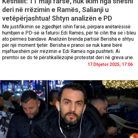
Këshillit: 11 maji farsë, nuk ikim nga sheshi
deri në rrëzimin e Ramës, Salianji u
vetëpërjashtua! Shtyn analizën e PD
Me justifikimin se zgjedhjet ishin farsë, përpara anëtarësisë
humbjen e PD-së ia faturoi Edi Ramës, për të cilin tha se i bleu
ato përmes bandave. Analizën brenda partisë Berisha e shtyu
për një moment tjetër. Berisha e pranoi se nuk kanë bërë
mjaftueshëm për rrëzimin e Edi Ramës nga pushteti. Ai
premtoi se do të përshkallëzojnë protestat deri në greva urie.
17 Dhjetor 2025, 17:06