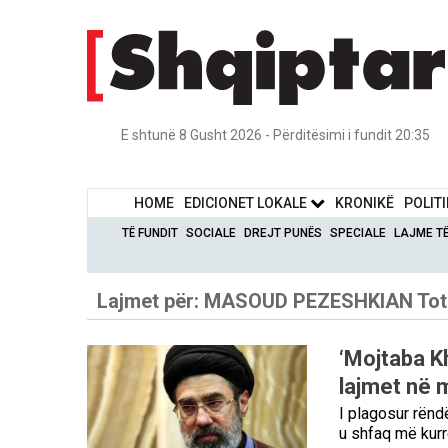
E shtunë 8 Gusht 2026 - Përditësimi i fundit 20:35
HOME
EDICIONET LOKALE
KRONIKË
POLIT
TË FUNDIT
SOCIALE
DREJT PUNËS
SPECIALE
LAJME T
Lajmet për:
MASOUD PEZESHKIAN
Tot
‘Mojtaba Kh
lajmet në 
I plagosur rënd
u shfaq më kurr