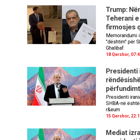
Trump: Nën
Teherani e
firmosjes q
Memorandumi i m
"dështim" për S
Ghalibaf.
18 Qershor, 07:4
Presidenti
rëndësishëm
përfundim
Presidenti iran
SHBA-në është e
r&eum
15 Qershor, 22:1
Mediat izr