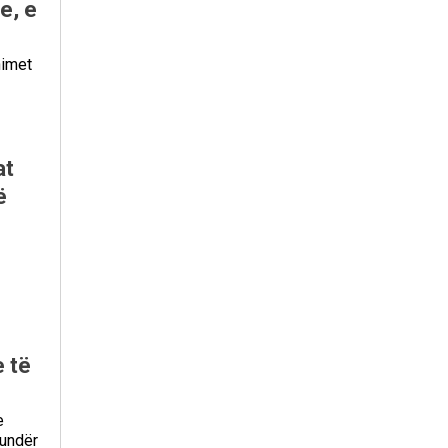
e, e
nimet
at
ë
 të
e
kundër