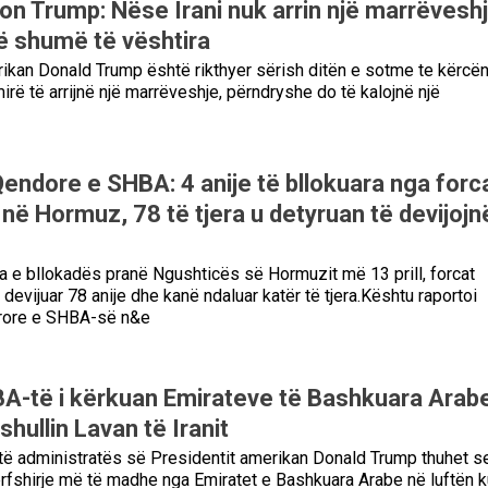
on Trump: Nëse Irani nuk arrin një marrëveshj
ë shumë të vështira
ikan Donald Trump është rikthyer sërish ditën e sotme te kërcë
mirë të arrijnë një marrëveshje, përndryshe do të kalojnë një
ndore e SHBA: 4 anije të bllokuara nga forc
në Hormuz, 78 të tjera u detyruan të devijojn
 e bllokadës pranë Ngushticës së Hormuzit më 13 prill, forcat
evijuar 78 anije dhe kanë ndaluar katër të tjera.Kështu raportoi
ore e SHBA-së n&e
A-të i kërkuan Emirateve të Bashkuara Arabe
shullin Lavan të Iranit
ë të administratës së Presidentit amerikan Donald Trump thuhet s
rfshirje më të madhe nga Emiratet e Bashkuara Arabe në luftën 