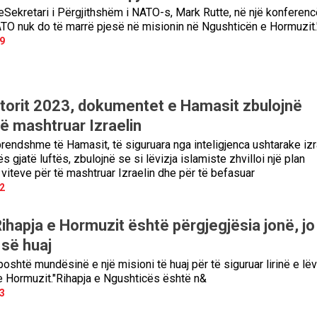
eSekretari i Përgjithshëm i NATO-s, Mark Rutte, në një konferenc
TO nuk do të marrë pjesë në misionin në Ngushticën e Hormuzit.
9
tetorit 2023, dokumentet e Hamasit zbulojnë
të mashtruar Izraelin
endshme të Hamasit, të siguruara nga inteligjenca ushtarake izr
s gjatë luftës, zbulojnë se si lëvizja islamiste zhvilloi një plan
viteve për të mashtruar Izraelin dhe për të befasuar
2
ihapja e Hormuzit është përgjegjësia jonë, jo
 së huaj
poshtë mundësinë e një misioni të huaj për të siguruar lirinë e lëv
 Hormuzit."Rihapja e Ngushticës është n&
3