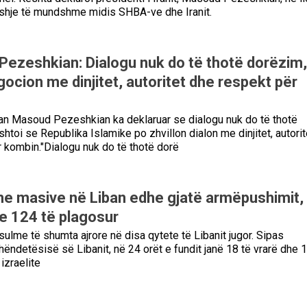
shje të mundshme midis SHBA-ve dhe Iranit.
 Pezeshkian: Dialogu nuk do të thotë dorëzim,
gocion me dinjitet, autoritet dhe respekt për
ian Masoud Pezeshkian ka deklaruar se dialogu nuk do të thotë
htoi se Republika Islamike po zhvillon dialon me dinjitet, autorit
 kombin."Dialogu nuk do të thotë dorë
lme masive në Liban edhe gjatë armëpushimit,
he 124 të plagosur
 sulme të shumta ajrore në disa qytete të Libanit jugor. Sipas
hëndetësisë së Libanit, në 24 orët e fundit janë 18 të vrarë dhe 
izraelite