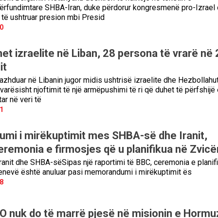
ërfundimtare SHBA-Iran, duke përdorur kongresmenë pro-Izrael
r të ushtruar presion mbi Presid
0
t izraelite në Liban, 28 persona të vrarë në 
it
azhduar në Libanin jugor midis ushtrisë izraelite dhe Hezbollahu
avarësisht njoftimit të një armëpushimi të ri që duhet të përfshijë
r në veri të
1
i i mirëkuptimit mes SHBA-së dhe Iranit,
eremonia e firmosjes që u planifikua në Zvicë
 Iranit dhe SHBA-sëSipas një raportimi të BBC, ceremonia e planif
enevë është anuluar pasi memorandumi i mirëkuptimit ës
8
O nuk do të marrë pjesë në misionin e Hormuz