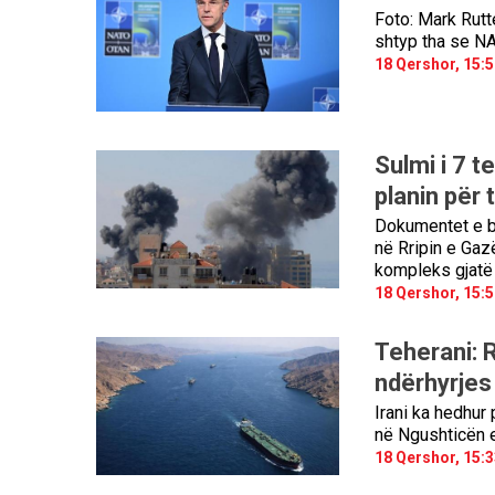
Foto: Mark Rutt
shtyp tha se NA
18 Qershor, 15:5
Sulmi i 7 
planin për 
Dokumentet e br
në Rripin e Gazë
kompleks gjatë 
18 Qershor, 15:5
Teherani: R
ndërhyrjes
Irani ka hedhur 
në Ngushticën e
18 Qershor, 15:3