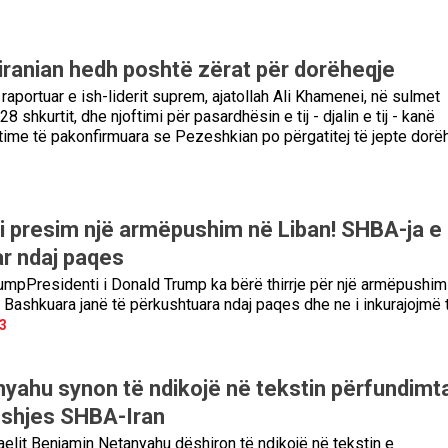
 iranian hedh poshtë zërat për dorëheqje
raportuar e ish-liderit suprem, ajatollah Ali Khamenei, në sulmet
8 shkurtit, dhe njoftimi për pasardhësin e tij - djalin e tij - kanë
rtime të pakonfirmuara se Pezeshkian po përgatitej të jepte dorë
i presim një armëpushim në Liban! SHBA-ja e
r ndaj paqes
umpPresidenti i Donald Trump ka bërë thirrje për një armëpushim
e Bashkuara janë të përkushtuara ndaj paqes dhe ne i inkurajojmë 
3
yahu synon të ndikojë në tekstin përfundimt
eshjes SHBA-Iran
raelit Benjamin Netanyahu dëshiron të ndikojë në tekstin e