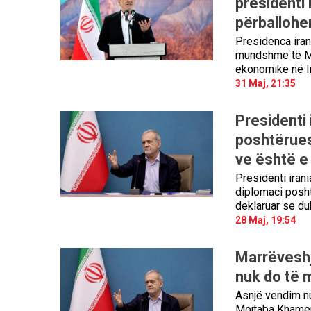
presidenti 
përballohe
Presidenca iran
mundshme të Ma
ekonomike në Ir
31 Maj, 21:35
Presidenti 
poshtërues
ve është e
Presidenti iran
diplomaci posht
deklaruar se d
28 Maj, 19:54
Marrëveshj
nuk do të 
Asnjë vendim nu
Mojtaba Khamene