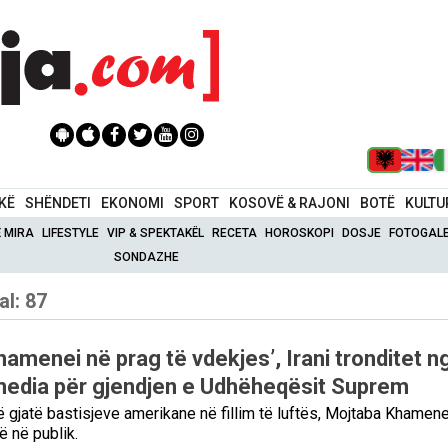
IKË
SHËNDETI
EKONOMI
SPORT
KOSOVË & RAJONI
BOTË
KULTU
Ë MIRA
LIFESTYLE
VIP & SPEKTAKËL
RECETA
HOROSKOPI
DOSJE
FOTOGALE
SONDAZHE
al: 87
amenei në prag të vdekjes’, Irani tronditet n
media për gjendjen e Udhëheqësit Suprem
ë gjatë bastisjeve amerikane në fillim të luftës, Mojtaba Khamene
ë në publik.