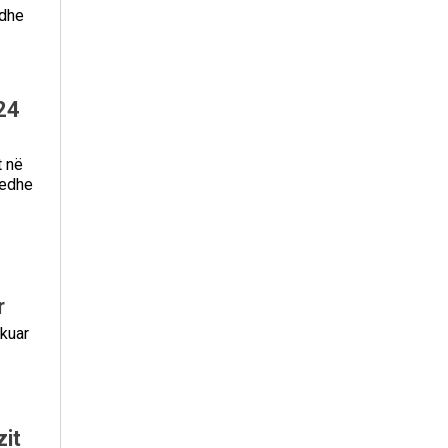
 dhe
24
t në
 edhe
r
ikuar
it