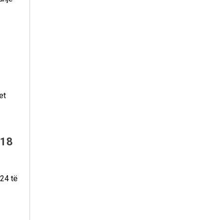
et
 18
124 të