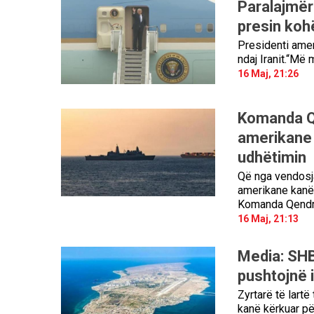
Paralajmër
presin koh
Presidenti amer
ndaj Iranit.“Më 
16 Maj, 21:26
Komanda Qe
amerikane 
udhëtimin
Që nga vendosja
amerikane kanë d
Komanda Qendr
16 Maj, 21:13
Media: SHB
pushtojnë i
Zyrtarë të lart
kanë kërkuar pë