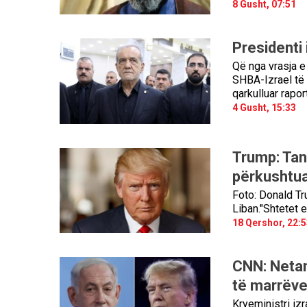
8 Gusht, 07:51
Presidenti
Që nga vrasja e 
SHBA-Izrael të 2
qarkulluar rapo
4 Gusht, 15:33
Trump: Tan
përkushtua
Foto: Donald Tr
Liban."Shtetet 
18 Qershor, 22:5
CNN: Netan
të marrëv
Kryeministri iz