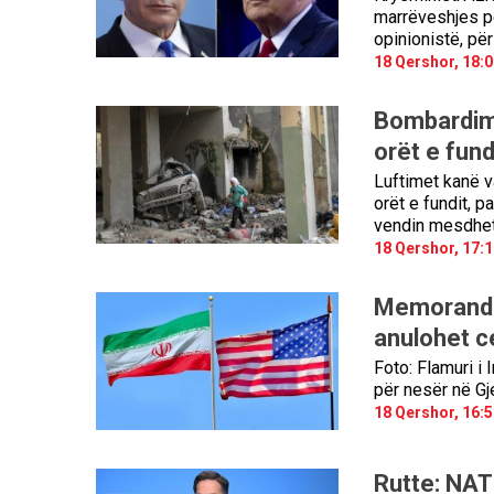
marrëveshjes p
opinionistë, pë
18 Qershor, 18:0
Bombardime
orët e fund
Luftimet kanë v
orët e fundit, p
vendin mesdheta
18 Qershor, 17:1
Memorandum
anulohet c
Foto: Flamuri i
për nesër në Gj
18 Qershor, 16:5
Rutte: NAT