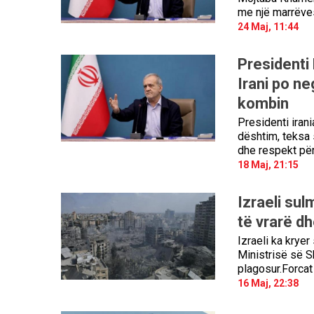
me një marrëve
24 Maj, 11:44
Presidenti
Irani po ne
kombin
Presidenti iran
dështim, teksa s
dhe respekt për
18 Maj, 21:15
Izraeli su
të vrarë d
Izraeli ka kryer
Ministrisë së S
plagosur.Forcat 
16 Maj, 22:38