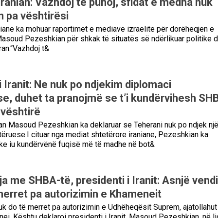
iranian: Vazhdoj të punoj, sfidat e mëdha nuk
n pa vështirësi
iane ka mohuar raportimet e mediave izraelite për dorëheqjen e
soud Pezeshkian për shkak të situatës së ndërlikuar politike 
an.“Vazhdoj t&
i Iranit: Ne nuk po ndjekim diplomaci
e, duhet ta pranojmë se t’i kundërvihesh SH
 vështirë
ian Masoud Pezeshkian ka deklaruar se Teherani nuk po ndjek nj
ëruese.I cituar nga mediat shtetërore iraniane, Pezeshkian ka
uke iu kundërvënë fuqisë më të madhe në bot&
a me SHBA-të, presidenti i Iranit: Asnjë vend
merret pa autorizimin e Khameneit
k do të merret pa autorizimin e Udhëheqësit Suprem, ajatollahut
i. Kështu deklaroi presidenti i Iranit, Masoud Pezeshkian, në li