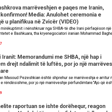
shkrova marrëveshjen e paqes me Iranin,
 konfirmon! Media: Anulohet ceremonia e
ë u planifikua në Zvicër (VIDEO)
irëkuptimit i nënshkruar nga SHBA-të dhe Irani përfaqëson një
htetet e Bashkuara, tha kryenegociatori iranian Mohammad Bagh
7
 i Iranit: Memorandumi me SHBA, një hap i
 drejt ndalimit të luftës, por jo një marrëve
tare
ian Masoud Pezeshkian është shprehur se marrëveshja e arritur
 rëndësishme, por jo një marrëveshje përfundimtare."Ajo që ës
9
aelite raportuan se ishte dorëhequr, reagon