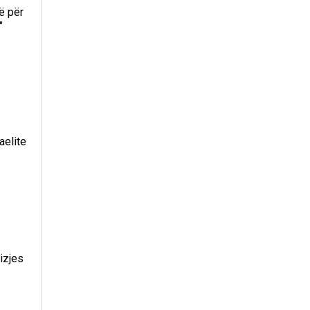
ë për
"
aelite
izjes