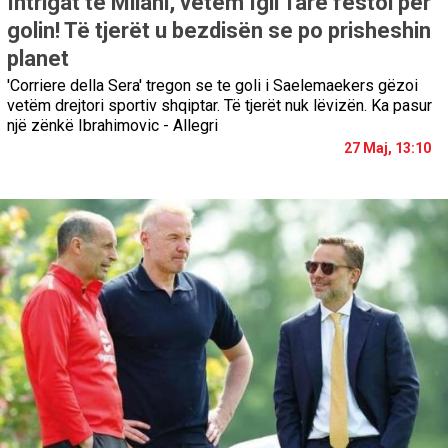
Intrigat te Milani, vetëm Igli Tare festoi për
golin! Të tjerët u bezdisën se po prisheshin
planet
'Corriere della Sera' tregon se te goli i Saelemaekers gëzoi
vetëm drejtori sportiv shqiptar. Të tjerët nuk lëvizën. Ka pasur
një zënkë Ibrahimovic - Allegri
27 Maj, 13:10