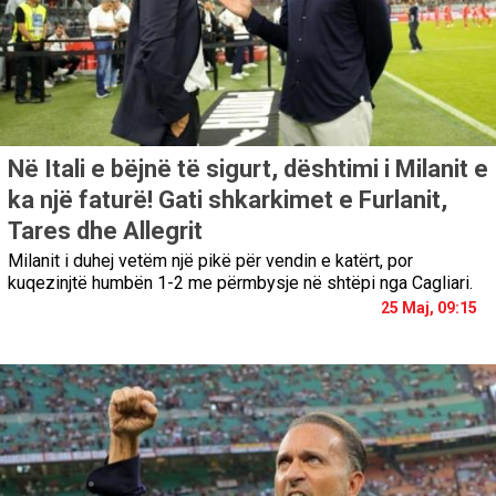
Në Itali e bëjnë të sigurt, dështimi i Milanit e
ka një faturë! Gati shkarkimet e Furlanit,
Tares dhe Allegrit
Milanit i duhej vetëm një pikë për vendin e katërt, por
kuqezinjtë humbën 1-2 me përmbysje në shtëpi nga Cagliari.
25 Maj, 09:15