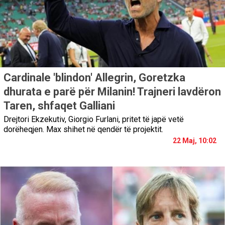
Cardinale 'blindon' Allegrin, Goretzka
dhurata e parë për Milanin! Trajneri lavdëron
Taren, shfaqet Galliani
Drejtori Ekzekutiv, Giorgio Furlani, pritet të japë vetë
dorëheqjen. Max shihet në qendër të projektit.
22 Maj, 10:02