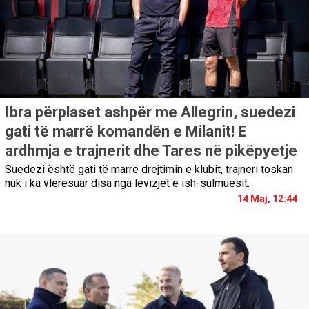
Ibra përplaset ashpër me Allegrin, suedezi
gati të marrë komandën e Milanit! E
ardhmja e trajnerit dhe Tares në pikëpyetje
Suedezi është gati të marrë drejtimin e klubit, trajneri toskan
nuk i ka vlerësuar disa nga lëvizjet e ish-sulmuesit.
14 Maj, 12:44