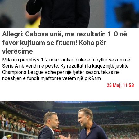
Allegri: Gabova unë, me rezultatin 1-0 në
favor kujtuam se fituam! Koha për
vlerësime
Milani u përmbys 1-2 nga Cagliari duke e mbyllur sezonin e
Serie A në vendin e pestë. Ky rezultat i la kuqezinjtë jashtë
Champions League edhe për një tjetër sezon, teksa në
ndeshjen e fundit mjaftonte vetëm një pik&am
25 Maj, 11:58