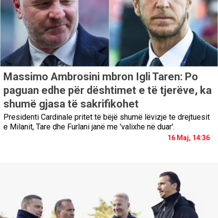
Massimo Ambrosini mbron Igli Taren: Po
paguan edhe për dështimet e të tjerëve, ka
shumë gjasa të sakrifikohet
Presidenti Cardinale pritet të bëjë shumë lëvizje te drejtuesit
e Milanit, Tare dhe Furlani janë me 'valixhe në duar'.
16 Maj, 14:36