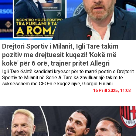
Drejtori Sportiv i Milanit, Igli Tare takim
pozitiv me drejtuesit kuqezi! 'Kokë më
kokë' për 6 orë, trajner pritet Allegri
Igli Tare është kandidati kryesor për të marrë postin e Drejtorit
Sportiv të Milanit në Serie A. Tare ka zhvilluar një takim të
suksesshëm me CEO-n e kuqezinjve, Giorgio Furlani.
16 Prill 2025, 11:03