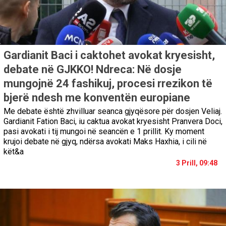
Gardianit Baci i caktohet avokat kryesisht,
debate në GJKKO! Ndreca: Në dosje
mungojnë 24 fashikuj, procesi rrezikon të
bjerë ndesh me konventën europiane
Me debate është zhvilluar seanca gjyqësore për dosjen Veliaj.
Gardianit Fation Baci, iu caktua avokat kryesisht Pranvera Doci,
pasi avokati i tij mungoi në seancën e 1 prillit. Ky moment
krujoi debate në gjyq, ndërsa avokati Maks Haxhia, i cili në
kët&a
3 Prill, 09:48