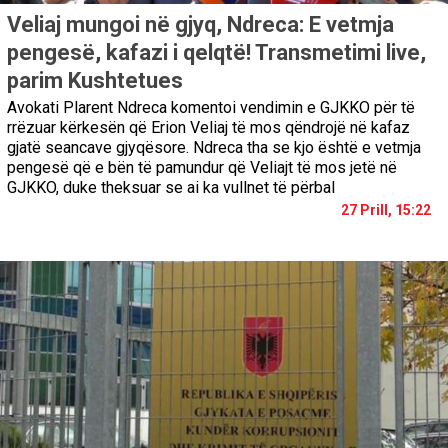
Veliaj mungoi në gjyq, Ndreca: E vetmja
pengesë, kafazi i qelqtë! Transmetimi live,
parim Kushtetues
Avokati Plarent Ndreca komentoi vendimin e GJKKO për të
rrëzuar kërkesën që Erion Veliaj të mos qëndrojë në kafaz
gjatë seancave gjyqësore. Ndreca tha se kjo është e vetmja
pengesë që e bën të pamundur që Veliajt të mos jetë në
GJKKO, duke theksuar se ai ka vullnet të përbal
27 Prill, 15:22