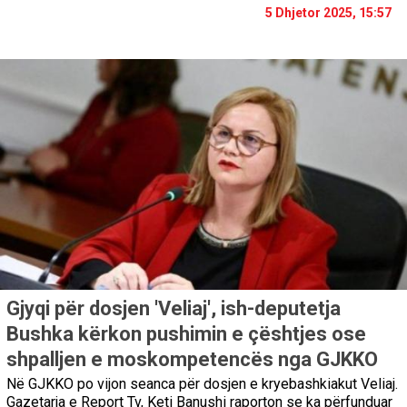
5 Dhjetor 2025, 15:57
Gjyqi për dosjen 'Veliaj', ish-deputetja
Bushka kërkon pushimin e çështjes ose
shpalljen e moskompetencës nga GJKKO
Në GJKKO po vijon seanca për dosjen e kryebashkiakut Veliaj.
Gazetarja e Report Tv, Keti Banushi raporton se ka përfunduar