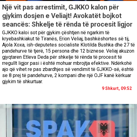
Një vit pas arrestimit, GJKKO kalon për
gjykim dosjen e Veliajt! Avokatët bojkot
seancës: Shkelje të rënda të procesit ligjor
GJKKO kaloi sot për gjykim çështjen në ngarkim të
kryebashkiakut të Tiranës, Erion Veliaj, bashkëshortes së tij,
Ajola Xoxa, ish-deputetes socialiste Klotilda Bushka dhe 27 të
pandehurve të tjerë, 15 persona dhe 12 biznese. Veliaj akuzon
gjyqtaren Etleva Deda për shkelje të rënda të procesit të
rregullt ligjor pasi i është mohuar mbrojtja efektive. Ndërkohë
ajo që vihet re pas zbardhjes së vendimit të GJKKO-së, është
se 8 prej të pandehurve, 2 kompani dhe një OJF kanë kërkuar
gjykim të shkurtuar.
9 Shkurt, 09:52