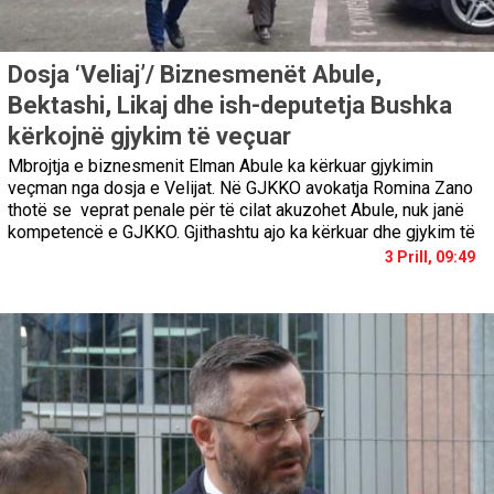
Dosja ‘Veliaj’/ Biznesmenët Abule,
Bektashi, Likaj dhe ish-deputetja Bushka
kërkojnë gjykim të veçuar
Mbrojtja e biznesmenit Elman Abule ka kërkuar gjykimin
veçman nga dosja e Velijat. Në GJKKO avokatja Romina Zano
thotë se veprat penale për të cilat akuzohet Abule, nuk janë
kompetencë e GJKKO. Gjithashtu ajo ka kërkuar dhe gjykim të
3 Prill, 09:49