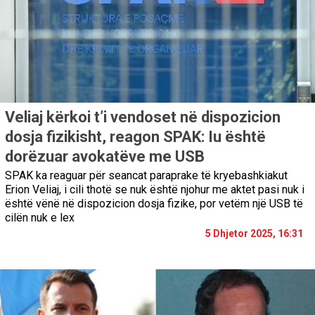
Veliaj kërkoi t’i vendoset në dispozicion
dosja fizikisht, reagon SPAK: Iu është
dorëzuar avokatëve me USB
SPAK ka reaguar për seancat paraprake të kryebashkiakut
Erion Veliaj, i cili thotë se nuk është njohur me aktet pasi nuk i
është vënë në dispozicion dosja fizike, por vetëm një USB të
cilën nuk e lex
5 Dhjetor 2025, 16:31