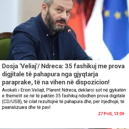
Dosja 'Veliaj'/ Ndreca: 35 fashikuj me prova
digjitale të pahapura nga gjyqtarja
paraprake, të na vihen në dispozicion!
Avokati i Erion Veliajt, Plarent Ndreca, deklaroi sot në gjykatën
e themelit se në të paktën 35 fashikuj ndodhen prova digjitale
(CD/USB), të cilat rezultojnë të pahapura dhe, për rrjedhojë, të
paanalizuara dhe të pavl
27 Prill, 13:09