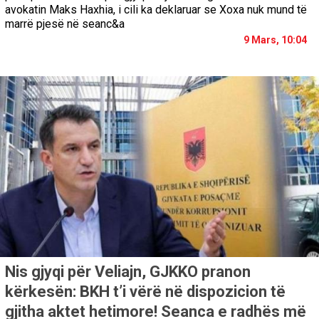
avokatin Maks Haxhia, i cili ka deklaruar se Xoxa nuk mund të
marrë pjesë në seanc&a
9 Mars, 10:04
Nis gjyqi për Veliajn, GJKKO pranon
kërkesën: BKH t’i vërë në dispozicion të
gjitha aktet hetimore! Seanca e radhës më