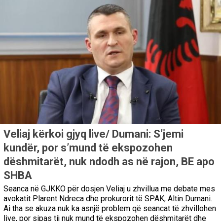
Veliaj kërkoi gjyq live/ Dumani: S’jemi
kundër, por s’mund të ekspozohen
dëshmitarët, nuk ndodh as në rajon, BE apo
SHBA
Seanca në GJKKO për dosjen Veliaj u zhvillua me debate mes
avokatit Plarent Ndreca dhe prokurorit të SPAK, Altin Dumani.
Ai tha se akuza nuk ka asnjë problem që seancat të zhvillohen
live, por sipas tij nuk mund të ekspozohen dëshmitarët dhe