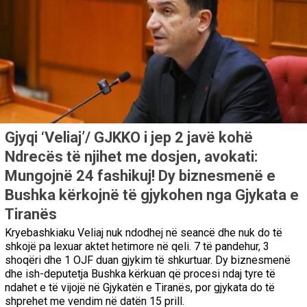
Gjyqi ‘Veliaj’/ GJKKO i jep 2 javë kohë
Ndrecës të njihet me dosjen, avokati:
Mungojnë 24 fashikuj! Dy biznesmenë e
Bushka kërkojnë të gjykohen nga Gjykata e
Tiranës
Kryebashkiaku Veliaj nuk ndodhej në seancë dhe nuk do të
shkojë pa lexuar aktet hetimore në qeli. 7 të pandehur, 3
shoqëri dhe 1 OJF duan gjykim të shkurtuar. Dy biznesmenë
dhe ish-deputetja Bushka kërkuan që procesi ndaj tyre të
ndahet e të vijojë në Gjykatën e Tiranës, por gjykata do të
shprehet me vendim në datën 15 prill.