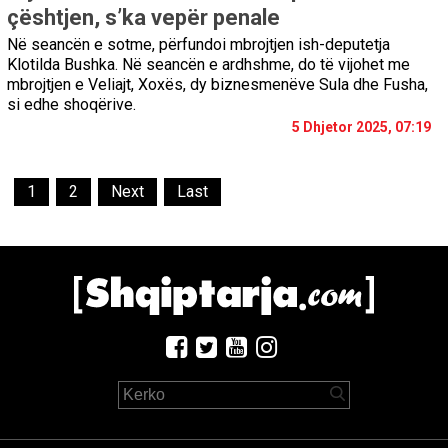
çështjen, s’ka vepër penale
Në seancën e sotme, përfundoi mbrojtjen ish-deputetja
Klotilda Bushka. Në seancën e ardhshme, do të vijohet me
mbrojtjen e Veliajt, Xoxës, dy biznesmenëve Sula dhe Fusha,
si edhe shoqërive.
5 Dhjetor 2025, 07:19
1
2
Next
Last