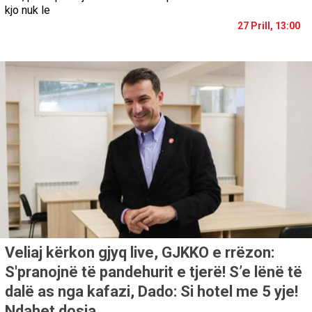
kjo nuk le
27 Prill, 13:00
Veliaj kërkon gjyq live, GJKKO e rrëzon:
S'pranojnë të pandehurit e tjerë! S’e lënë të
dalë as nga kafazi, Dado: Si hotel me 5 yje!
Ndahet dosja