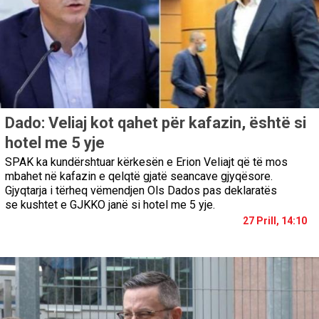
Dado: Veliaj kot qahet për kafazin, është si
hotel me 5 yje
SPAK ka kundërshtuar kërkesën e Erion Veliajt që të mos
mbahet në kafazin e qelqtë gjatë seancave gjyqësore.
Gjyqtarja i tërheq vëmendjen Ols Dados pas deklaratës
se kushtet e GJKKO janë si hotel me 5 yje.
27 Prill, 14:10