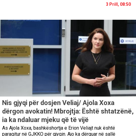
3 Prill, 08:50
Nis gjyqi për dosjen Veliaj/ Ajola Xoxa
dërgon avokatin! Mbrojtja: Është shtatzënë,
ia ka ndaluar mjeku që të vijë
As Ajola Xoxa, bashkëshortja e Erion Veliajt nuk është
paraqitur në GJKKO për gjyqin. Ajo ka dërguar në sallë