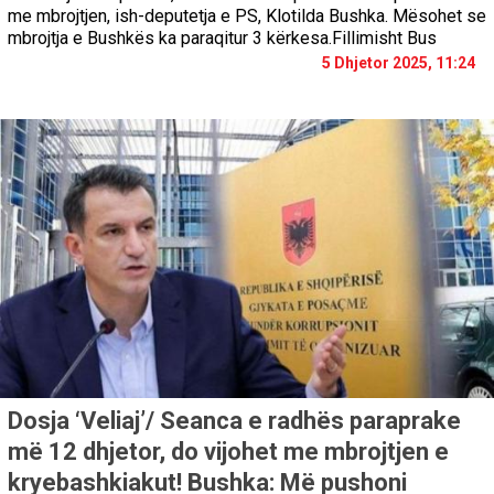
me mbrojtjen, ish-deputetja e PS, Klotilda Bushka. Mësohet se
mbrojtja e Bushkës ka paraqitur 3 kërkesa.Fillimisht Bus
5 Dhjetor 2025, 11:24
Dosja ‘Veliaj’/ Seanca e radhës paraprake
më 12 dhjetor, do vijohet me mbrojtjen e
kryebashkiakut! Bushka: Më pushoni