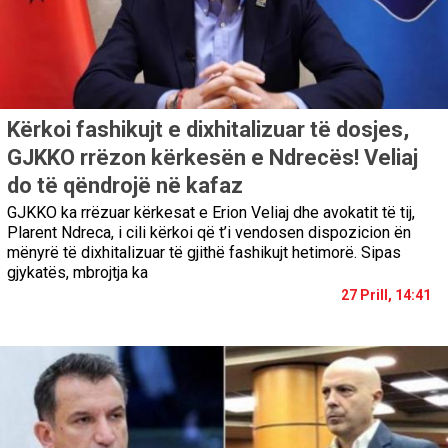
Kërkoi fashikujt e dixhitalizuar të dosjes,
GJKKO rrëzon kërkesën e Ndrecës! Veliaj
do të qëndrojë në kafaz
GJKKO ka rrëzuar kërkesat e Erion Veliaj dhe avokatit të tij,
Plarent Ndreca, i cili kërkoi që t’i vendosen dispozicion ën
mënyrë të dixhitalizuar të gjithë fashikujt hetimorë. Sipas
gjykatës, mbrojtja ka
27 Prill, 14:41