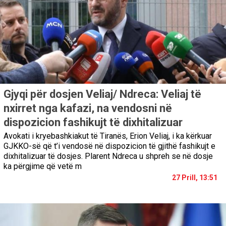
Gjyqi për dosjen Veliaj/ Ndreca: Veliaj të
nxirret nga kafazi, na vendosni në
dispozicion fashikujt të dixhitalizuar
Avokati i kryebashkiakut të Tiranës, Erion Veliaj, i ka kërkuar
GJKKO-së që t’i vendosë në dispozicion të gjithë fashikujt e
dixhitalizuar të dosjes. Plarent Ndreca u shpreh se në dosje
ka përgjime që vetë m
27 Prill, 13:51