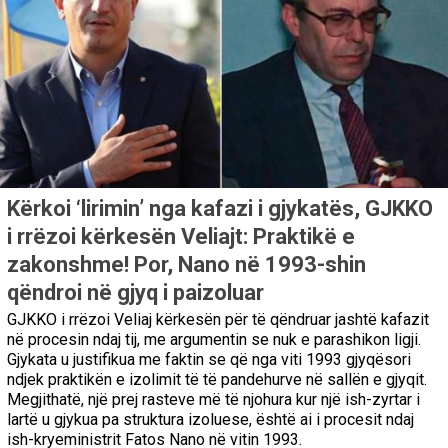
Kërkoi ‘lirimin’ nga kafazi i gjykatës, GJKKO
i rrëzoi kërkesën Veliajt: Praktikë e
zakonshme! Por, Nano në 1993-shin
qëndroi në gjyq i paizoluar
GJKKO i rrëzoi Veliaj kërkesën për të qëndruar jashtë kafazit
në procesin ndaj tij, me argumentin se nuk e parashikon ligji.
Gjykata u justifikua me faktin se që nga viti 1993 gjyqësori
ndjek praktikën e izolimit të të pandehurve në sallën e gjyqit.
Megjithatë, një prej rasteve më të njohura kur një ish-zyrtar i
lartë u gjykua pa struktura izoluese, është ai i procesit ndaj
ish-kryeministrit Fatos Nano në vitin 1993.