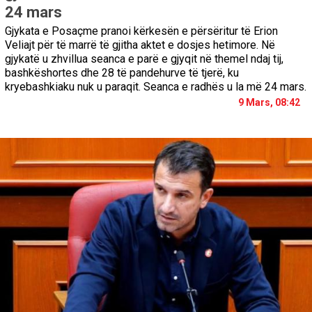
24 mars
Gjykata e Posaçme pranoi kërkesën e përsëritur të Erion
Veliajt për të marrë të gjitha aktet e dosjes hetimore. Në
gjykatë u zhvillua seanca e parë e gjyqit në themel ndaj tij,
bashkëshortes dhe 28 të pandehurve të tjerë, ku
kryebashkiaku nuk u paraqit. Seanca e radhës u la më 24 mars.
9 Mars, 08:42