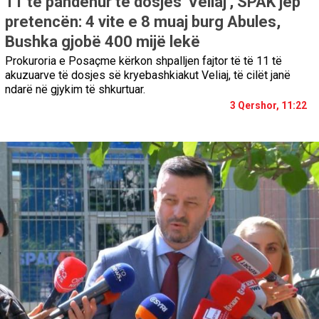
11 të pandehur të dosjes 'Veliaj', SPAK jep
pretencën: 4 vite e 8 muaj burg Abules,
Bushka gjobë 400 mijë lekë
Prokuroria e Posaçme kërkon shpalljen fajtor të të 11 të
akuzuarve të dosjes së kryebashkiakut Veliaj, të cilët janë
ndarë në gjykim të shkurtuar.
3 Qershor, 11:22