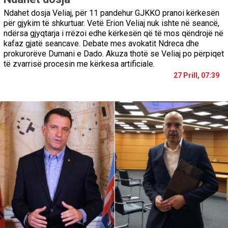
Ndahet dosja Veliaj, për 11 pandehur GJKKO pranoi kërkesën
për gjykim të shkurtuar. Vetë Erion Veliaj nuk ishte në seancë,
ndërsa gjyqtarja i rrëzoi edhe kërkesën që të mos qëndrojë në
kafaz gjatë seancave. Debate mes avokatit Ndreca dhe
prokurorëve Dumani e Dado. Akuza thotë se Veliaj po përpiqet
të zvarrisë procesin me kërkesa artificiale.
27 Prill, 07:39