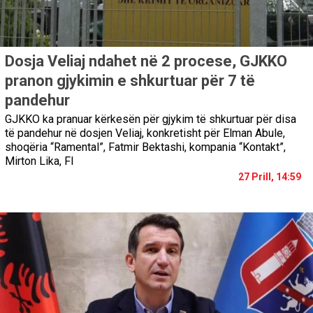
Dosja Veliaj ndahet në 2 procese, GJKKO
pranon gjykimin e shkurtuar për 7 të
pandehur
GJKKO ka pranuar kërkesën për gjykim të shkurtuar për disa
të pandehur në dosjen Veliaj, konkretisht për Elman Abule,
shoqëria “Ramental”, Fatmir Bektashi, kompania “Kontakt”,
Mirton Lika, Fl
27 Prill, 14:59