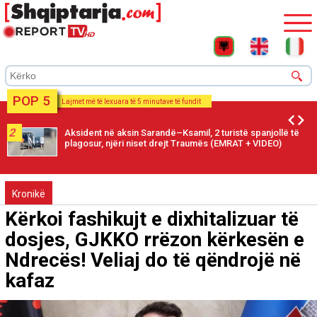
POP 5
Lajmet më të lexuara të 5 minutave të fundit
2
Aksident në aksin Sarandë–Ksamil, 2 turistë spanjollë të
plagosur, njëri niset drejt Traumës (EMRAT + VIDEO)
Kronikë
Kërkoi fashikujt e dixhitalizuar të
dosjes, GJKKO rrëzon kërkesën e
Ndrecës! Veliaj do të qëndrojë në
kafaz