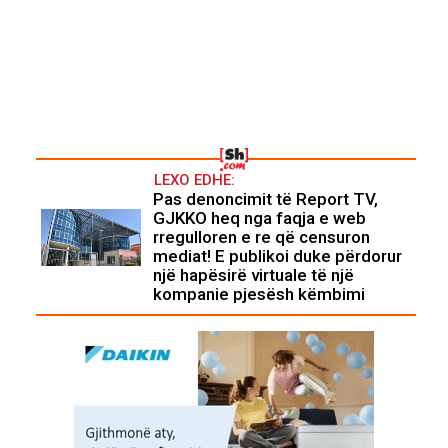
LEXO EDHE:
Pas denoncimit të Report TV,
GJKKO heq nga faqja e web
rregulloren e re që censuron
mediat! E publikoi duke përdorur
një hapësirë virtuale të një
kompanie pjesësh këmbimi