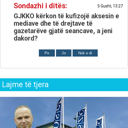
Sondazhi i ditës:
5 Gusht, 13:27
GJKKO kërkon të kufizojë aksesin e
mediave dhe të drejtave të
gazetarëve gjatë seancave, a jeni
dakord?
Po
Jo
Nuk e di
Lajme të tjera