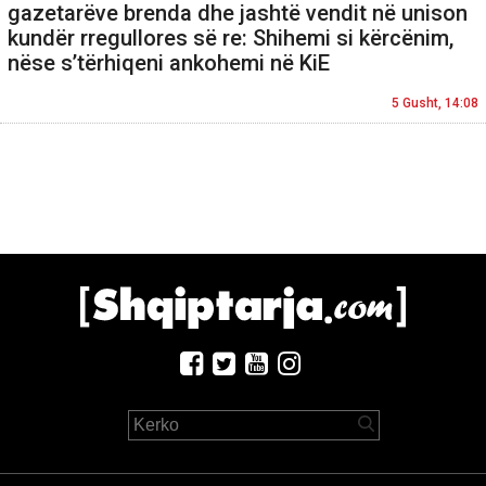
gazetarëve brenda dhe jashtë vendit në unison
kundër rregullores së re: Shihemi si kërcënim,
nëse s’tërhiqeni ankohemi në KiE
5 Gusht, 14:08