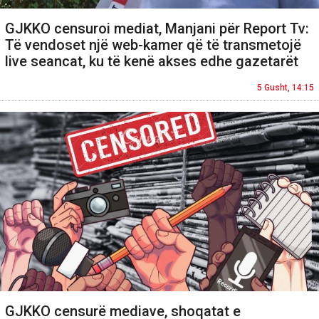
GJKKO censuroi mediat, Manjani për Report Tv:
Të vendoset një web-kamer që të transmetojë
live seancat, ku të kenë akses edhe gazetarët
5 Gusht, 14:15
GJKKO censurë mediave, shoqatat e