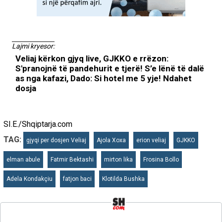
Lajmi kryesor:
Veliaj kërkon gjyq live, GJKKO e rrëzon:
S'pranojnë të pandehurit e tjerë! S’e lënë të dalë
as nga kafazi, Dado: Si hotel me 5 yje! Ndahet
dosja
SI.E./Shqiptarja.com
TAG:
gjyqi per dosjen Veliaj
Ajola Xoxa
erion veliaj
GJKKO
elman abule
Fatmir Bektashi
mirton lika
Frosina Bollo
Adela Kondakçiu
fatjon baci
Klotilda Bushka