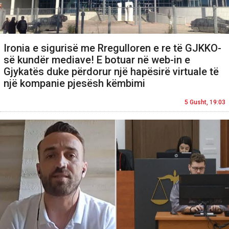
Ironia e sigurisë me Rregulloren e re të GJKKO-
së kundër mediave! E botuar në web-in e
Gjykatës duke përdorur një hapësirë virtuale të
një kompanie pjesësh këmbimi
5 Gusht, 19:03