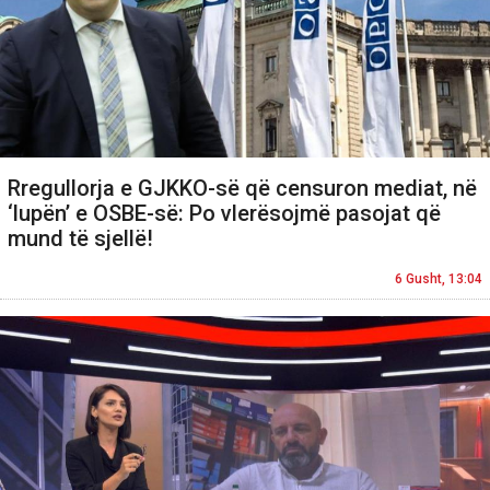
Rregullorja e GJKKO-së që censuron mediat, në
‘lupën’ e OSBE-së: Po vlerësojmë pasojat që
mund të sjellë!
6 Gusht, 13:04