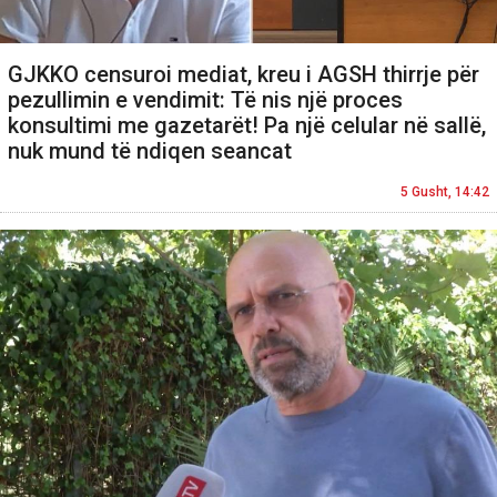
GJKKO censuroi mediat, kreu i AGSH thirrje për
pezullimin e vendimit: Të nis një proces
konsultimi me gazetarët! Pa një celular në sallë,
nuk mund të ndiqen seancat
5 Gusht, 14:42