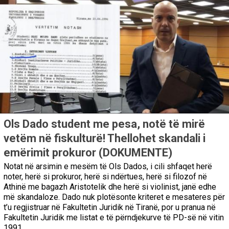
Ols Dado student me pesa, notë të mirë
vetëm në fiskulturë! Thellohet skandali i
emërimit prokuror (DOKUMENTE)
Notat në arsimin e mesëm të Ols Dados, i cili shfaqet herë
noter, herë si prokuror, herë si ndërtues, herë si filozof në
Athinë me bagazh Aristotelik dhe herë si violinist, janë edhe
më skandaloze. Dado nuk plotësonte kriteret e mesateres për
t’u regjistruar në Fakultetin Juridik në Tiranë, por u pranua në
Fakultetin Juridik me listat e të përndjekurve të PD-së në vitin
1991.