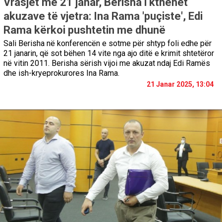
Vrasjet më 21 janar, Berisha i kthehet
akuzave të vjetra: Ina Rama 'puçiste', Edi
Rama kërkoi pushtetin me dhunë
Sali Berisha në konferencën e sotme për shtyp foli edhe për
21 janarin, që sot bëhen 14 vite nga ajo ditë e krimit shtetëror
në vitin 2011. Berisha sërish vijoi me akuzat ndaj Edi Ramës
dhe ish-kryeprokurores Ina Rama.
21 Janar 2025, 13:04