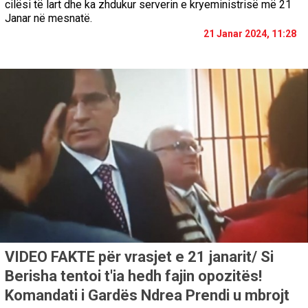
cilësi të lart dhe ka zhdukur serverin e kryeministrisë më 21
Janar në mesnatë.
21 Janar 2024, 11:28
VIDEO FAKTE për vrasjet e 21 janarit/ Si
Berisha tentoi t'ia hedh fajin opozitës!
Komandati i Gardës Ndrea Prendi u mbrojt