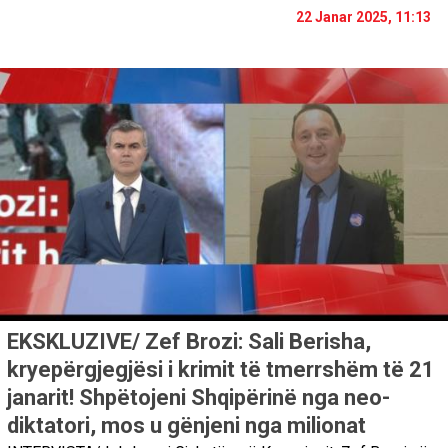
22 Janar 2025, 11:13
EKSKLUZIVE/ Zef Brozi: Sali Berisha,
kryepërgjegjësi i krimit të tmerrshëm të 21
janarit! Shpëtojeni Shqipërinë nga neo-
diktatori, mos u gënjeni nga milionat