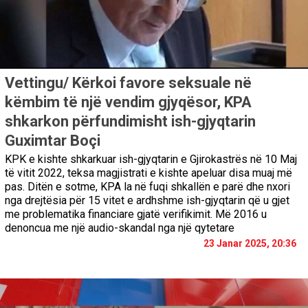
Vettingu/ Kërkoi favore seksuale në
këmbim të një vendim gjyqësor, KPA
shkarkon përfundimisht ish-gjyqtarin
Guximtar Boçi
KPK e kishte shkarkuar ish-gjyqtarin e Gjirokastrës në 10 Maj
të vitit 2022, teksa magjistrati e kishte apeluar disa muaj më
pas. Ditën e sotme, KPA la në fuqi shkallën e parë dhe nxori
nga drejtësia për 15 vitet e ardhshme ish-gjyqtarin që u gjet
me problematika financiare gjatë verifikimit. Më 2016 u
denoncua me një audio-skandal nga një qytetare
23 Janar 2025, 20:36