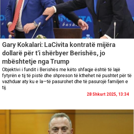
Gary Kokalari: LaCivita kontratë mijëra
dollarë për t'i shërbyer Berishës, jo
mbështetje nga Trump
Objektivi i fundit i Berishës me këto shfaqje është të lajë
fytyrën e tij të pistë dhe shpreson të kthehet në pushtet për të
vazhduar aty ku e la—të pasurohet dhe të pasurojë familjen e
tij.
28 Shkurt 2025, 13:34