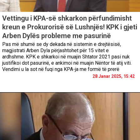
Vettingu i KPA-së shkarkon përfundimisht
kreun e Prokurorisë së Lushnjës! KPK i gjeti
Arben Dylës probleme me pasurinë
Pas më shumë se dy dekada në sistemin e drejtësisë,
magjistrati Arben Dyla përjashtohet për 15 vitet e
ardhshme. KPK e shkarkoi në muajin Shtator 2021 pasi nuk
justifikoi dot pasurinë, e ankimoi në muajin Nëntor të atij viti.
Vendimi u la sot në fuqi nga KPA-ja me formë të prerë
28 Janar 2025, 15:42