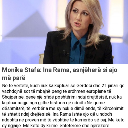
Monika Stafa: Ina Rama, asnjëherë si ajo
më parë
Në të vërtetë, kush nuk ka kuptuar se Gërdeci dhe 21 janari që
vazhdojnë sot të mbajnë peng të ardhmen europiane të
Shqipërisë, qenë një sfidë poshtërimi ndaj drejtësisë, nuk ka
kuptuar asgjë nga gjithë historia që ndodhi.Ne qemë
dëshmitarë, të verbër a me sy nuk e dimë ende, të kërcënimit
të shtetit ndaj drejtësisë. Ina Rama ishte ajo që u ndodh
ndoshta në provën më të vështirë të karrierës së saj. Me këto
dy ngjarje. Me këto dy krime. Shtetërore dhe njerëzore