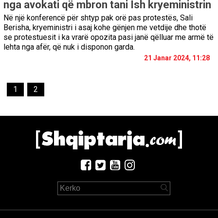
nga avokati që mbron tani Ish kryeministrin
Në një konferencë për shtyp pak orë pas protestës, Sali
Berisha, kryeministri i asaj kohe gënjen me vetdije dhe thotë
se protestuesit i ka vrarë opozita pasi janë qëlluar me armë të
lehta nga afër, që nuk i disponon garda.
21 Janar 2024, 11:28
1
2