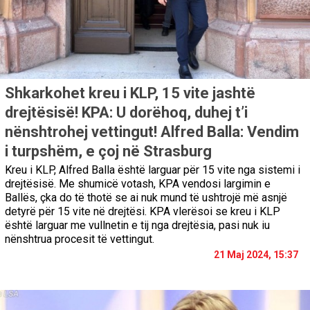
Shkarkohet kreu i KLP, 15 vite jashtë
drejtësisë! KPA: U dorëhoq, duhej t’i
nënshtrohej vettingut! Alfred Balla: Vendim
i turpshëm, e çoj në Strasburg
Kreu i KLP, Alfred Balla është larguar për 15 vite nga sistemi i
drejtësisë. Me shumicë votash, KPA vendosi largimin e
Ballës, çka do të thotë se ai nuk mund të ushtrojë më asnjë
detyrë për 15 vite në drejtësi. KPA vlerësoi se kreu i KLP
është larguar me vullnetin e tij nga drejtësia, pasi nuk iu
nënshtrua procesit të vettingut.
21 Maj 2024, 15:37