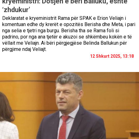
kryeministri: Dosjen e bëri Balluku, është
‘zhdukur’
Deklaratat e kryeministrit Rama për SPAK e Erion Veliajn i
komentuan edhe dy krerët e opozitës Berisha dhe Meta, i pari
nga selia e tjetri nga burgu. Berisha tha se Rama foli si
padrino, por nga ana tjetër e akuzoi se shkëmbeu kokën e të
vëllait me Veliajn. Ai bëri përgjegjëse Belinda Ballukun për
përgjime ndaj Veliajt.
12 Shkurt 2025, 13:18