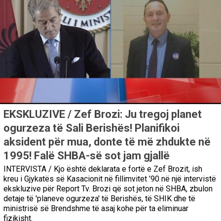
EKSKLUZIVE / Zef Brozi: Ju tregoj planet
ogurzeza të Sali Berishës! Planifikoi
aksident për mua, donte të më zhdukte në
1995! Falë SHBA-së sot jam gjallë
INTERVISTA / Kjo është deklarata e fortë e Zef Brozit, ish
kreu i Gjykatës së Kasacionit në fillimvitet ’90 në një intervistë
ekskluzive për Report Tv. Brozi që sot jeton në SHBA, zbulon
detaje të 'planeve ogurzeza' të Berishës, të SHIK dhe të
ministrisë së Brendshme të asaj kohe për ta eliminuar
fizikisht.