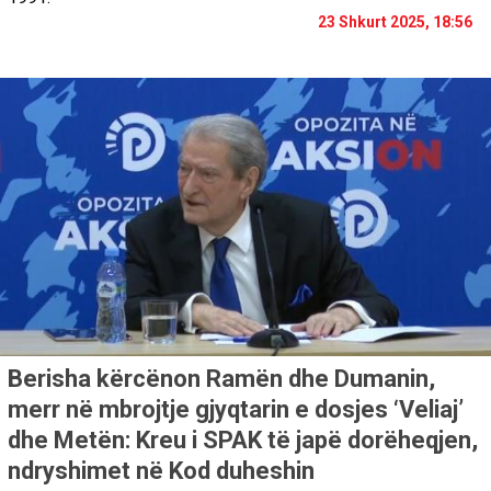
23 Shkurt 2025, 18:56
Berisha kërcënon Ramën dhe Dumanin,
merr në mbrojtje gjyqtarin e dosjes ‘Veliaj’
dhe Metën: Kreu i SPAK të japë dorëheqjen,
ndryshimet në Kod duheshin