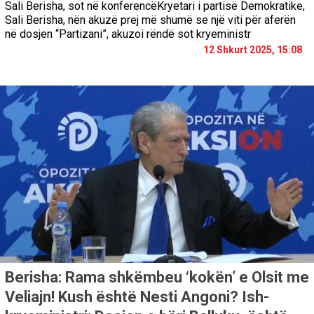
Sali Berisha, sot në konferencëKryetari i partisë Demokratike,
Sali Berisha, nën akuzë prej më shumë se një viti për aferën
në dosjen “Partizani”, akuzoi rëndë sot kryeministr
12 Shkurt 2025, 15:08
Berisha: Rama shkëmbeu ‘kokën’ e Olsit me
Veliajn! Kush është Nesti Angoni? Ish-