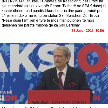
INTERVISTA/ Ish-kreu i Gjykatës së Kasacionit, Zef Brozi në
një intervistë ekskluzive për Report Tv thotë se SPAK duhej t'i
kishte dhënë fund pandëshkueshmëria dhe padrejtësisë për
21 janarin duke marrë të pandehur Sali Berishën. Zef Brozi:
"Nëse duan familjen e tyre të mos manipulohen, të mos
gënjehen me paratë miliona që ka Sali Berisha"
22 Janar 2025, 10:56