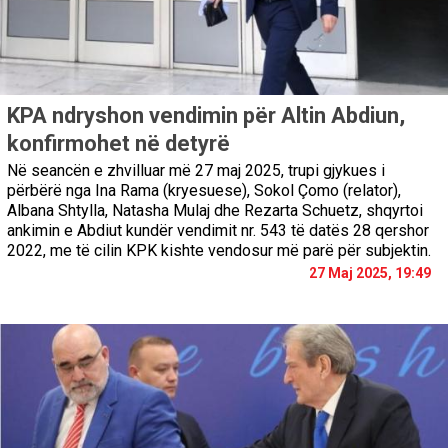
KPA ndryshon vendimin për Altin Abdiun,
konfirmohet në detyrë
Në seancën e zhvilluar më 27 maj 2025, trupi gjykues i
përbërë nga Ina Rama (kryesuese), Sokol Çomo (relator),
Albana Shtylla, Natasha Mulaj dhe Rezarta Schuetz, shqyrtoi
ankimin e Abdiut kundër vendimit nr. 543 të datës 28 qershor
2022, me të cilin KPK kishte vendosur më parë për subjektin.
27 Maj 2025, 19:49