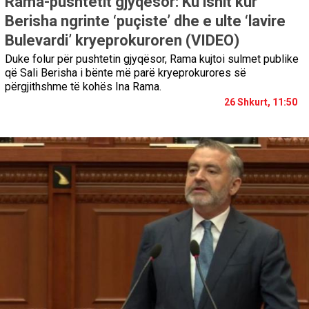
Rama-pushtetit gjyqësor: Ku ishit kur
Berisha ngrinte ‘puçiste’ dhe e ulte ‘lavire
Bulevardi’ kryeprokuroren (VIDEO)
Duke folur për pushtetin gjyqësor, Rama kujtoi sulmet publike
që Sali Berisha i bënte më parë kryeprokurores së
përgjithshme të kohës Ina Rama.
26 Shkurt, 11:50