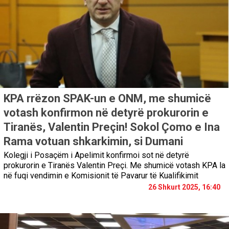
KPA rrëzon SPAK-un e ONM, me shumicë
votash konfirmon në detyrë prokurorin e
Tiranës, Valentin Preçin! Sokol Çomo e Ina
Rama votuan shkarkimin, si Dumani
Kolegji i Posaçëm i Apelimit konfirmoi sot në detyrë
prokurorin e Tiranës Valentin Preçi. Me shumicë votash KPA la
në fuqi vendimin e Komisionit të Pavarur të Kualifikimit
26 Shkurt 2025, 16:40