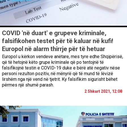
COVID 'në duart' e grupeve kriminale,
falsifikohen testet për të kaluar në kufi!
Europol në alarm thirrje për të hetuar
Europol u kërkon vendeve anëtare, mes tyre edhe Shqipërisë,
që të hetojnë këto grupe kriminale që po tentojnë të
falsifikojnë testin e COVID-19 duke e bërë atë negativ nëse
personi rezulton pozitiv, në mënyrë që të mund të lëvizë
lirshëm nga një vend në tjetrit. Ky falsifikim sigurisht bëhet
përmes një shumë parash.
2 Shkurt 2021, 12:08