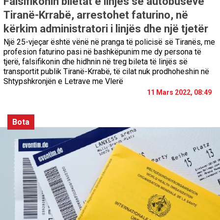
Falsifikonin biletat e linjës së autobusëve
Tiranë-Krrabë, arrestohet faturino, në
kërkim administratori i linjës dhe një tjetër
Një 25-vjeçar është vënë në pranga të policisë së Tiranës, me
profesion faturino pasi në bashkëpunim me dy persona të
tjerë, falsifikonin dhe hidhnin në treg bileta të linjës së
transportit publik Tiranë-Krrabë, të cilat nuk prodhoheshin në
Shtypshkronjën e Letrave me Vlerë
11 Mars 2022, 08:49
Bota