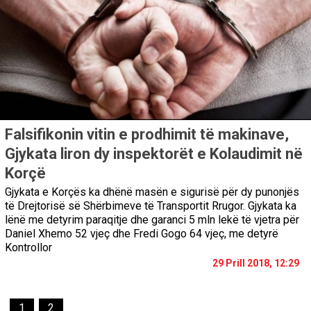
Falsifikonin vitin e prodhimit të makinave,
Gjykata liron dy inspektorët e Kolaudimit në
Korçë
Gjykata e Korçës ka dhënë masën e sigurisë për dy punonjës
të Drejtorisë së Shërbimeve të Transportit Rrugor. Gjykata ka
lënë me detyrim paraqitje dhe garanci 5 mln lekë të vjetra për
Daniel Xhemo 52 vjeç dhe Fredi Gogo 64 vjeç, me detyrë
Kontrollor
29 Prill 2018, 12:29
1
2