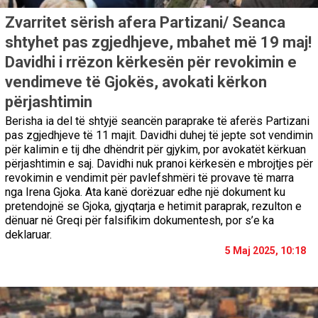
Zvarritet sërish afera Partizani/ Seanca
shtyhet pas zgjedhjeve, mbahet më 19 maj!
Davidhi i rrëzon kërkesën për revokimin e
vendimeve të Gjokës, avokati kërkon
përjashtimin
Berisha ia del të shtyjë seancën paraprake të aferës Partizani
pas zgjedhjeve të 11 majit. Davidhi duhej të jepte sot vendimin
për kalimin e tij dhe dhëndrit për gjykim, por avokatët kërkuan
përjashtimin e saj. Davidhi nuk pranoi kërkesën e mbrojtjes për
revokimin e vendimit për pavlefshmëri të provave të marra
nga Irena Gjoka. Ata kanë dorëzuar edhe një dokument ku
pretendojnë se Gjoka, gjyqtarja e hetimit paraprak, rezulton e
dënuar në Greqi për falsifikim dokumentesh, por s’e ka
deklaruar.
5 Maj 2025, 10:18