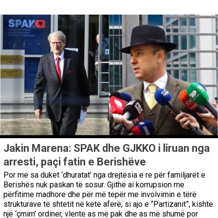
Jakin Marena: SPAK dhe GJKKO i liruan nga
arresti, paçi fatin e Berishëve
Por me sa duket ‘dhuratat’ nga drejtësia e re për familjarët e
Berishës nuk paskan të sosur. Gjithë ai korrupsion me
përfitime madhore dhe për më tepër me involvimin e tërë
strukturave të shtetit në këtë aferë, si ajo e “Partizanit”, kishte
një ‘çmim’ ordiner, vlente as më pak dhe as më shumë por