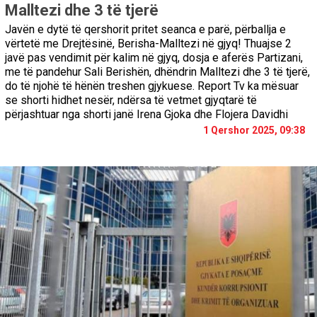
Malltezi dhe 3 të tjerë
Javën e dytë të qershorit pritet seanca e parë, përballja e
vërtetë me Drejtësinë, Berisha-Malltezi në gjyq! Thuajse 2
javë pas vendimit për kalim në gjyq, dosja e aferës Partizani,
me të pandehur Sali Berishën, dhëndrin Malltezi dhe 3 të tjerë,
do të njohë të hënën treshen gjykuese. Report Tv ka mësuar
se shorti hidhet nesër, ndërsa të vetmet gjyqtarë të
përjashtuar nga shorti janë Irena Gjoka dhe Flojera Davidhi
1 Qershor 2025, 09:38