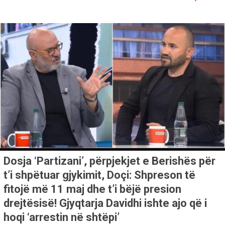
Dosja ‘Partizani’, përpjekjet e Berishës për
t’i shpëtuar gjykimit, Doçi: Shpreson të
fitojë më 11 maj dhe t’i bëjë presion
drejtësisë! Gjyqtarja Davidhi ishte ajo që i
hoqi ‘arrestin në shtëpi’