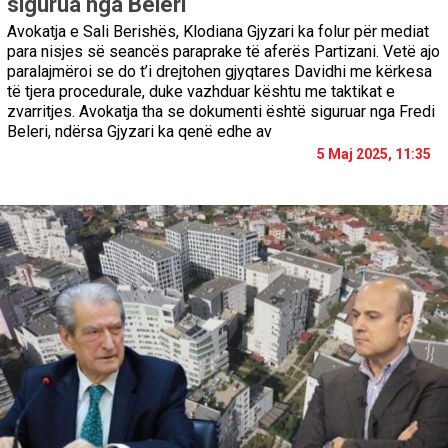
sigurua nga Beleri
Avokatja e Sali Berishës, Klodiana Gjyzari ka folur për mediat
para nisjes së seancës paraprake të aferës Partizani. Vetë ajo
paralajmëroi se do t’i drejtohen gjyqtares Davidhi me kërkesa
të tjera procedurale, duke vazhduar kështu me taktikat e
zvarritjes. Avokatja tha se dokumenti është siguruar nga Fredi
Beleri, ndërsa Gjyzari ka qenë edhe av
5 Maj 2025, 11:35