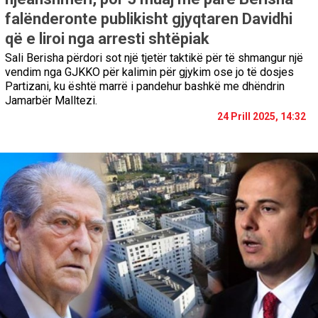
falënderonte publikisht gjyqtaren Davidhi
që e liroi nga arresti shtëpiak
Sali Berisha përdori sot një tjetër taktikë për të shmangur një
vendim nga GJKKO për kalimin për gjykim ose jo të dosjes
Partizani, ku është marrë i pandehur bashkë me dhëndrin
Jamarbër Malltezi.
24 Prill 2025, 14:32