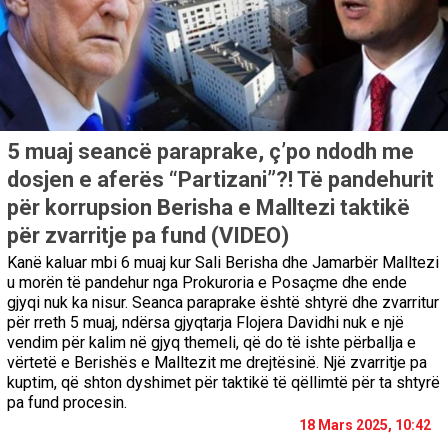
5 muaj seancë paraprake, ç’po ndodh me
dosjen e aferës “Partizani”?! Të pandehurit
për korrupsion Berisha e Malltezi taktikë
për zvarritje pa fund (VIDEO)
Kanë kaluar mbi 6 muaj kur Sali Berisha dhe Jamarbër Malltezi
u morën të pandehur nga Prokuroria e Posaçme dhe ende
gjyqi nuk ka nisur. Seanca paraprake është shtyrë dhe zvarritur
për rreth 5 muaj, ndërsa gjyqtarja Flojera Davidhi nuk e një
vendim për kalim në gjyq themeli, që do të ishte përballja e
vërtetë e Berishës e Malltezit me drejtësinë. Një zvarritje pa
kuptim, që shton dyshimet për taktikë të qëllimtë për ta shtyrë
pa fund procesin.
18 Mars 2025, 10:42