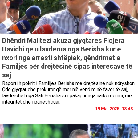
Dhëndri Malltezi akuza gjyqtares Flojera
Davidhi që u lavdërua nga Berisha kur e
nxori nga arresti shtëpiak, qëndrimet e
Familjes për drejtësinë sipas interesave të
saj
Raporti hipokrit i Familjes Berisha me drejtësinë nuk ndryshon.
Çdo gjyqtar dhe prokuror që mer një vendim në favor të saj,
lavdërohet nga Sali Berisha si i pakapur nga narkoregjimi, me
integritet dhe i panështruar.
19 Maj 2025, 18:48