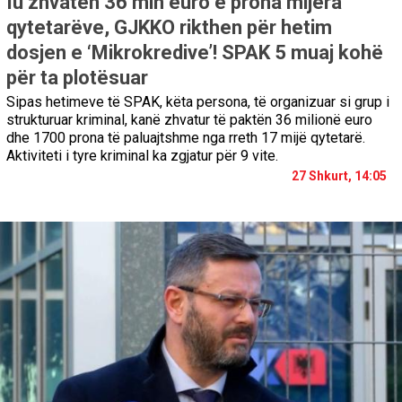
Iu zhvatën 36 mln euro e prona mijëra
qytetarëve, GJKKO rikthen për hetim
dosjen e ‘Mikrokredive’! SPAK 5 muaj kohë
për ta plotësuar
Sipas hetimeve të SPAK, këta persona, të organizuar si grup i
strukturuar kriminal, kanë zhvatur të paktën 36 milionë euro
dhe 1700 prona të paluajtshme nga rreth 17 mijë qytetarë.
Aktiviteti i tyre kriminal ka zgjatur për 9 vite.
27 Shkurt, 14:05