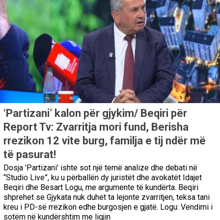
‘Partizani’ kalon për gjykim/ Beqiri për
Report Tv: Zvarritja mori fund, Berisha
rrezikon 12 vite burg, familja e tij ndër më
të pasurat!
Dosja 'Partizani' ishte sot një temë analize dhe debati në
“Studio Live”, ku u përballën dy juristët dhe avokatët Idajet
Beqiri dhe Besart Logu, me argumente të kundërta. Beqiri
shprehet se Gjykata nuk duhet ta lejonte zvarritjen, teksa tani
kreu i PD-së rrezikon edhe burgosjen e gjatë. Logu: Vendimi i
sotëm në kundërshtim me ligjin