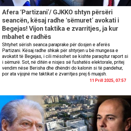
Afera ‘Partizani’/ GJKKO shtyn përsëri
seancën, kësaj radhe ‘sëmuret’ avokati i
Begejas! Vijon taktika e zvarritjes, ja kur
mbahet e radhës
Shtyhet sërish seanca paraprake për dosjen e aferës
Partizani. Kësaj radhe shkak për shtyrjen u bë mungesa e
avokatit të Begejas, i cili mësohet se kishte paraqitur raport si
i sëmurë. Sot, në ditën e nisjes së fushatës elektorale, pritej
vendim nëse Berisha dhe dhëndri do kalonin si të pandehur,
por ata vijojnë me taktikat e zvarritjes prej 6 muajsh.
11 Prill 2025, 07:57