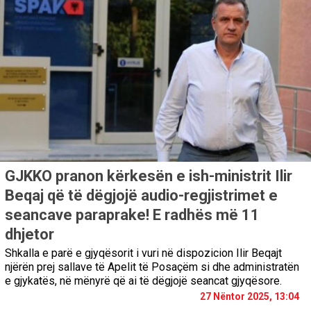
GJKKO pranon kërkesën e ish-ministrit Ilir
Beqaj që të dëgjojë audio-regjistrimet e
seancave paraprake! E radhës më 11
dhjetor
Shkalla e parë e gjyqësorit i vuri në dispozicion Ilir Beqajt
njërën prej sallave të Apelit të Posaçëm si dhe administratën
e gjykatës, në mënyrë që ai të dëgjojë seancat gjyqësore.
27 Nëntor 2025, 13:04