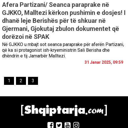
Afera Partizani/ Seanca paraprake në
GJKKO, Malltezi kërkon pushimin e dosjes! I
dhanë leje Berishës për të shkuar në
Gjermani, Gjokutaj zbulon dokumentet që
dorëzoi në SPAK
Në GJKKO u mbajt sot seanca paraprake për aferën Partizani,
që ka si protagonist ish-kryeministrin Sali Berisha dhe
dhëndrin e tij Jamarbër Malltezi.
31 Janar 2025, 09:59
1
2
3