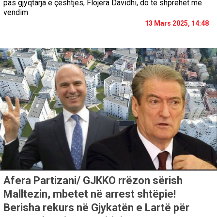
pas gjyqtarja e çështjes, Flojera Davidhi, do të shprehet me
vendim
13 Mars 2025, 14:48
Afera Partizani/ GJKKO rrëzon sërish
Malltezin, mbetet në arrest shtëpie!
Berisha rekurs në Gjykatën e Lartë për