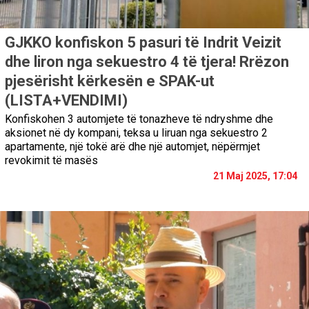
GJKKO konfiskon 5 pasuri të Indrit Veizit
dhe liron nga sekuestro 4 të tjera! Rrëzon
pjesërisht kërkesën e SPAK-ut
(LISTA+VENDIMI)
Konfiskohen 3 automjete të tonazheve të ndryshme dhe
aksionet në dy kompani, teksa u liruan nga sekuestro 2
apartamente, një tokë arë dhe një automjet, nëpërmjet
revokimit të masës
21 Maj 2025, 17:04