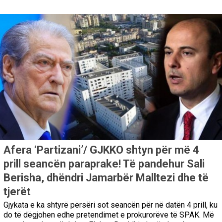
Afera ‘Partizani’/ GJKKO shtyn për më 4
prill seancën paraprake! Të pandehur Sali
Berisha, dhëndri Jamarbër Malltezi dhe të
tjerët
Gjykata e ka shtyrë përsëri sot seancën për në datën 4 prill, ku
do të dëgjohen edhe pretendimet e prokurorëve të SPAK. Më