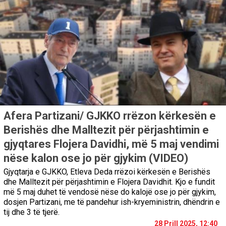
Afera Partizani/ GJKKO rrëzon kërkesën e
Berishës dhe Malltezit për përjashtimin e
gjyqtares Flojera Davidhi, më 5 maj vendimi
nëse kalon ose jo për gjykim (VIDEO)
Gjyqtarja e GJKKO, Etleva Deda rrëzoi kërkesën e Berishës
dhe Malltezit për përjashtimin e Flojera Davidhit. Kjo e fundit
më 5 maj duhet të vendosë nëse do kalojë ose jo për gjykim,
dosjen Partizani, me të pandehur ish-kryeministrin, dhëndrin e
tij dhe 3 të tjerë.
28 Prill 2025, 12:40