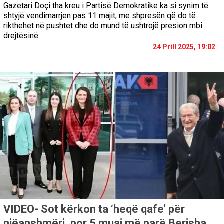
Gazetari Doçi tha kreu i Partisë Demokratike ka si synim të
shtyjë vendimarrjen pas 11 majit, me shpresën që do të
rikthehet në pushtet dhe do mund të ushtrojë presion mbi
drejtësinë.
24 Prill 2025, 19:02
VIDEO- Sot kërkon ta ‘heqë qafe’ për
njëanshmëri, por 5 muaj më parë Berisha