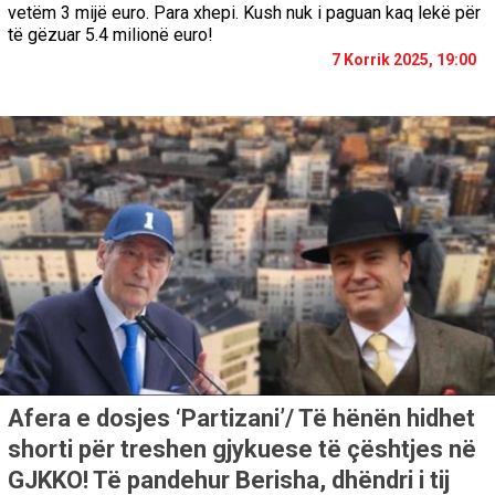
vetëm 3 mijë euro. Para xhepi. Kush nuk i paguan kaq lekë për
të gëzuar 5.4 milionë euro!
7 Korrik 2025, 19:00
Afera e dosjes ‘Partizani’/ Të hënën hidhet
shorti për treshen gjykuese të çështjes në
GJKKO! Të pandehur Berisha, dhëndri i tij