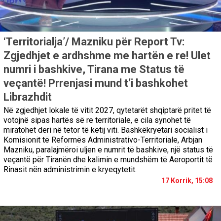
‘Territorialja’/ Mazniku për Report Tv:
Zgjedhjet e ardhshme me hartën e re! Ulet
numri i bashkive, Tirana me Status të
veçantë! Prrenjasi mund t’i bashkohet
Librazhdit
Në zgjedhjet lokale të vitit 2027, qytetarët shqiptarë pritet të
votojnë sipas hartës së re territoriale, e cila synohet të
miratohet deri në tetor të këtij viti. Bashkëkryetari socialist i
Komisionit të Reformës Administrativo-Territoriale, Arbjan
Mazniku, paralajmëroi uljen e numrit të bashkive, një status të
veçantë për Tiranën dhe kalimin e mundshëm të Aeroportit të
Rinasit nën administrimin e kryeqytetit.
17 Korrik, 15:08