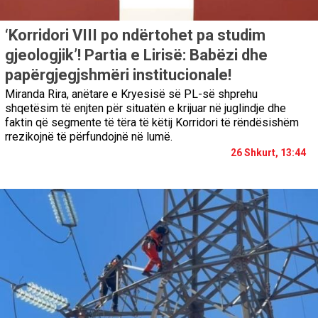
‘Korridori VIII po ndërtohet pa studim
gjeologjik’! Partia e Lirisë: Babëzi dhe
papërgjegjshmëri institucionale!
Miranda Rira, anëtare e Kryesisë së PL-së shprehu
shqetësim të enjten për situatën e krijuar në juglindje dhe
faktin që segmente të tëra të këtij Korridori të rëndësishëm
rrezikojnë të përfundojnë në lumë.
26 Shkurt, 13:44