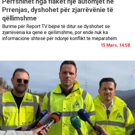
Përfshihet nga flakët një automjet në
Prrenjas, dyshohet për zjarrëvënie të
qëllimshme
Burime për Report TV bëjnë të ditur se dyshohet se
zjarrëvënia ka qenë e qëllimshme, por ende nuk ka
informacione shtesë për ndonjë konflikt të mëparshëm.
15 Mars, 14:58