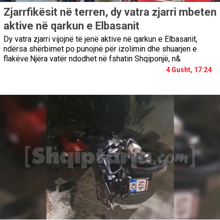
Zjarrfikësit në terren, dy vatra zjarri mbeten
aktive në qarkun e Elbasanit
Dy vatra zjarri vijojnë të jenë aktive në qarkun e Elbasanit,
ndërsa shërbimet po punojnë për izolimin dhe shuarjen e
flakëve.Njëra vatër ndodhet në fshatin Shqiponjë, n&
4 Gusht, 17:24