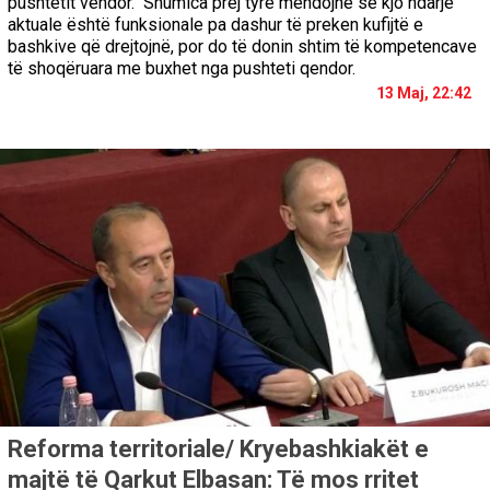
pushtetit vendor. Shumica prej tyre mendojnë se kjo ndarje
aktuale është funksionale pa dashur të preken kufijtë e
bashkive që drejtojnë, por do të donin shtim të kompetencave
të shoqëruara me buxhet nga pushteti qendor.
13 Maj, 22:42
Reforma territoriale/ Kryebashkiakët e
majtë të Qarkut Elbasan: Të mos rritet