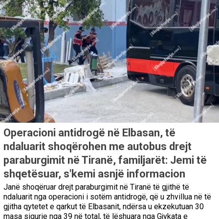
Operacioni antidrogë në Elbasan, të
ndaluarit shoqërohen me autobus drejt
paraburgimit në Tiranë, familjarët: Jemi të
shqetësuar, s'kemi asnjë informacion
Janë shoqëruar drejt paraburgimit në Tiranë të gjithë të
ndaluarit nga operacioni i sotëm antidrogë, që u zhvillua në të
gjitha qytetet e qarkut të Elbasanit, ndërsa u ekzekutuan 30
masa sigurie nga 39 në total, të lëshuara nga Gjykata e