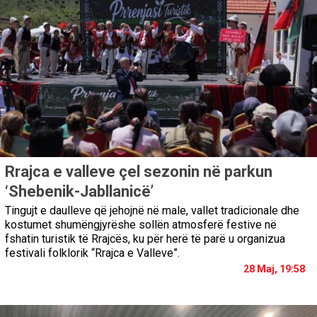
Rrajca e valleve çel sezonin në parkun
‘Shebenik-Jabllanicë’
Tingujt e daulleve që jehojnë në male, vallet tradicionale dhe
kostumet shumëngjyrëshe sollën atmosferë festive në
fshatin turistik të Rrajcës, ku për herë të parë u organizua
festivali folklorik “Rrajca e Valleve”.
28 Maj, 19:58