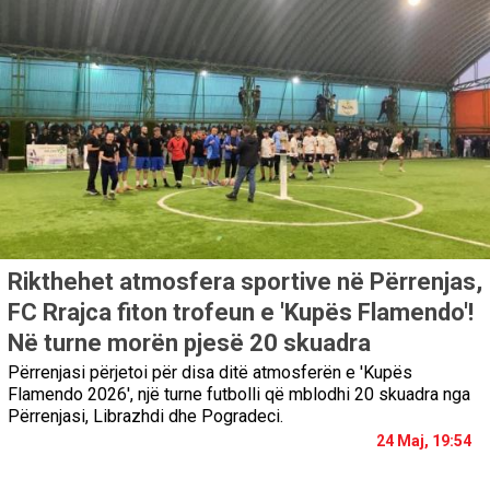
Rikthehet atmosfera sportive në Përrenjas,
FC Rrajca fiton trofeun e 'Kupës Flamendo'!
Në turne morën pjesë 20 skuadra
Përrenjasi përjetoi për disa ditë atmosferën e 'Kupës
Flamendo 2026', një turne futbolli që mblodhi 20 skuadra nga
Përrenjasi, Librazhdi dhe Pogradeci.
24 Maj, 19:54