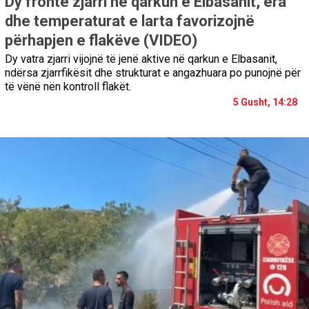
Dy fronte zjarri në qarkun e Elbasanit, era
dhe temperaturat e larta favorizojnë
përhapjen e flakëve (VIDEO)
Dy vatra zjarri vijojnë të jenë aktive në qarkun e Elbasanit,
ndërsa zjarrfikësit dhe strukturat e angazhuara po punojnë për
të vënë nën kontroll flakët.
5 Gusht, 14:28