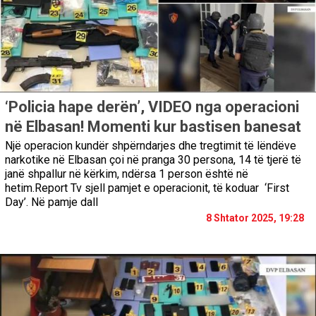
‘Policia hape derën’, VIDEO nga operacioni
në Elbasan! Momenti kur bastisen banesat
Një operacion kundër shpërndarjes dhe tregtimit të lëndëve
narkotike në Elbasan çoi në pranga 30 persona, 14 të tjerë të
janë shpallur në kërkim, ndërsa 1 person është në
hetim.Report Tv sjell pamjet e operacionit, të koduar ‘First
Day’. Në pamje dall
8 Shtator 2025, 19:28