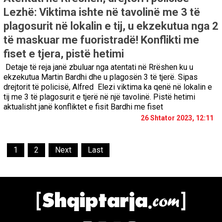
Lezhë: Viktima ishte në tavolinë me 3 të
plagosurit në lokalin e tij, u ekzekutua nga 2
të maskuar me fuoristradë! Konflikti me
fiset e tjera, pistë hetimi
Detaje të reja janë zbuluar nga atentati në Rrëshen ku u
ekzekutua Martin Bardhi dhe u plagosën 3 të tjerë. Sipas
drejtorit të policisë, Alfred Elezi viktima ka qenë në lokalin e
tij me 3 të plagosurit e tjerë në një tavolinë. Pistë hetimi
aktualisht janë konfliktet e fisit Bardhi me fiset
26 Shtator 2023, 12:11
1
2
Next
Last