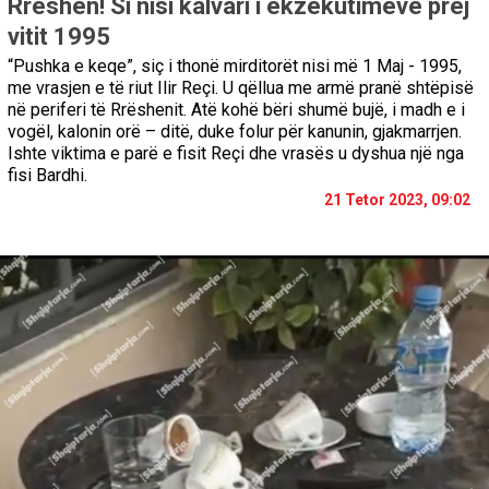
Rrëshen! Si nisi kalvari i ekzekutimeve prej
vitit 1995
“Pushka e keqe”, siç i thonë mirditorët nisi më 1 Maj - 1995,
me vrasjen e të riut Ilir Reçi. U qëllua me armë pranë shtëpisë
në periferi të Rrëshenit. Atë kohë bëri shumë bujë, i madh e i
vogël, kalonin orë – ditë, duke folur për kanunin, gjakmarrjen.
Ishte viktima e parë e fisit Reçi dhe vrasës u dyshua një nga
fisi Bardhi.
21 Tetor 2023, 09:02