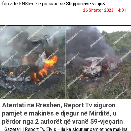
forca të FNSh-së e policsië së Shqiponjave vijojn&
26 Shtator 2023, 14:01
Atentati në Rrëshen, Report Tv siguron
pamjet e makinës e djegur në Mirditë, u
përdor nga 2 autorët që vranë 59-vjeçarin
Gazetari i Report Tv, Elvis Hila ka siguruar pamjet nga makina