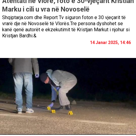
Atentati në Vlorë, foto e 30-vjeçarit Kristian
Marku i cili u vra në Novoselë
Shqiptarja.com dhe Report Tv siguron foton e 30 vjeçarit të
vrarë dje në Novoselë të Vlorës.Tre persona dyshohet se
kanë qenë autorët e ekzekutimit të Kristjan Markut i njohur si
Kristjan Bardhi.&
14 Janar 2025, 14:46