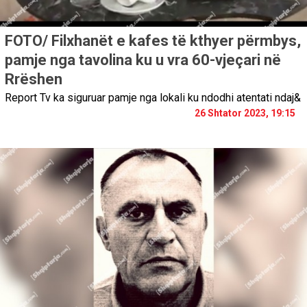
FOTO/ Filxhanët e kafes të kthyer përmbys,
pamje nga tavolina ku u vra 60-vjeçari në
Rrëshen
Report Tv ka siguruar pamje nga lokali ku ndodhi atentati ndaj&
26 Shtator 2023, 19:15