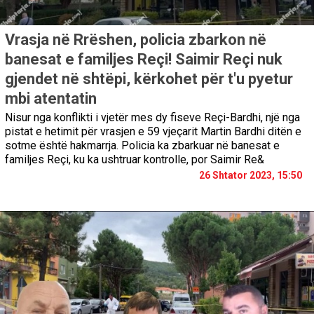
Vrasja në Rrëshen, policia zbarkon në
banesat e familjes Reçi! Saimir Reçi nuk
gjendet në shtëpi, kërkohet për t'u pyetur
mbi atentatin
Nisur nga konflikti i vjetër mes dy fiseve Reçi-Bardhi, një nga
pistat e hetimit për vrasjen e 59 vjeçarit Martin Bardhi ditën e
sotme është hakmarrja. Policia ka zbarkuar në banesat e
familjes Reçi, ku ka ushtruar kontrolle, por Saimir Re&
26 Shtator 2023, 15:50