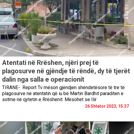
Atentati në Rrëshen, njëri prej të
plagosurve në gjëndje të rëndë, dy të tjerët
dalin nga salla e operacionit
TIRANE- Report Tv mëson gjëndjen shëndetësore të tre të
plagosurve në atentatin që iu bë Martin Bardhit paraditen e
sotme në qytetin e Rrëshenit. Mësohet se Ilir
26 Shtator 2023, 15:37