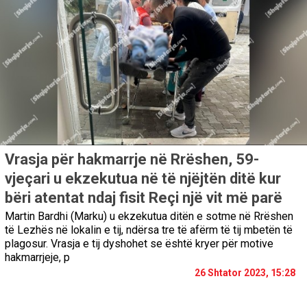
Vrasja për hakmarrje në Rrëshen, 59-
vjeçari u ekzekutua në të njëjtën ditë kur
bëri atentat ndaj fisit Reçi një vit më parë
Martin Bardhi (Marku) u ekzekutua ditën e sotme në Rrëshen
të Lezhës në lokalin e tij, ndërsa tre të afërm të tij mbetën të
plagosur. Vrasja e tij dyshohet se është kryer për motive
hakmarrjeje, p
26 Shtator 2023, 15:28