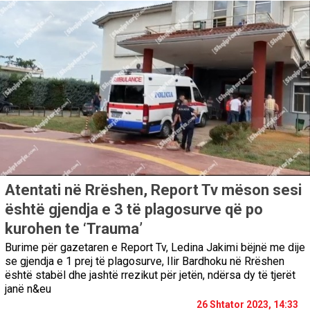
Atentati në Rrëshen, Report Tv mëson sesi
është gjendja e 3 të plagosurve që po
kurohen te ‘Trauma’
Burime për gazetaren e Report Tv, Ledina Jakimi bëjnë me dije
se gjendja e 1 prej të plagosurve, Ilir Bardhoku në Rrëshen
është stabël dhe jashtë rrezikut për jetën, ndërsa dy të tjerët
janë n&eu
26 Shtator 2023, 14:33