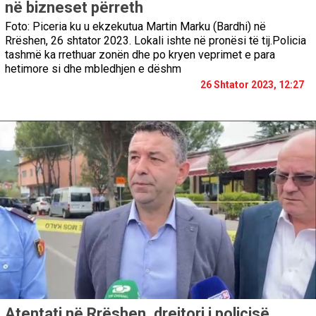
në bizneset përreth
Foto: Piceria ku u ekzekutua Martin Marku (Bardhi) në
Rrëshen, 26 shtator 2023. Lokali ishte në pronësi të tij.Policia
tashmë ka rrethuar zonën dhe po kryen veprimet e para
hetimore si dhe mbledhjen e dëshm
26 Shtator 2023, 12:27
Atentati në Rrëshen, drejtori i policisë