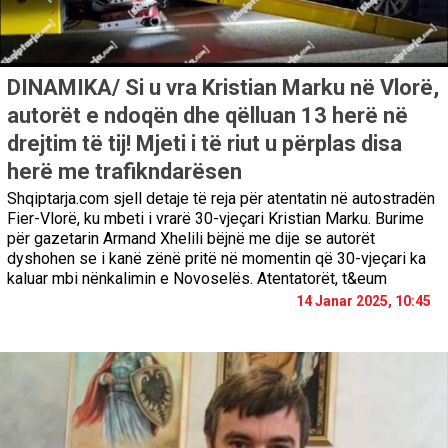
DINAMIKA/ Si u vra Kristian Marku në Vlorë,
autorët e ndoqën dhe qëlluan 13 herë në
drejtim të tij! Mjeti i të riut u përplas disa
herë me trafikndarësen
Shqiptarja.com sjell detaje të reja për atentatin në autostradën
Fier-Vlorë, ku mbeti i vrarë 30-vjeçari Kristian Marku. Burime
për gazetarin Armand Xhelili bëjnë me dije se autorët
dyshohen se i kanë zënë pritë në momentin që 30-vjeçari ka
kaluar mbi nënkalimin e Novoselës. Atentatorët, t&eum
14 Janar 2025, 10:45