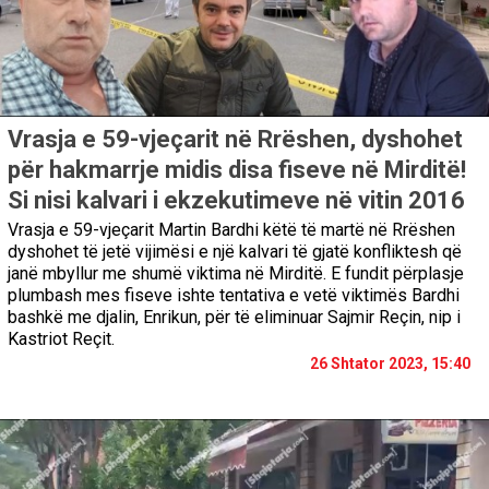
Vrasja e 59-vjeçarit në Rrëshen, dyshohet
për hakmarrje midis disa fiseve në Mirditë!
Si nisi kalvari i ekzekutimeve në vitin 2016
Vrasja e 59-vjeçarit Martin Bardhi këtë të martë në Rrëshen
dyshohet të jetë vijimësi e një kalvari të gjatë konfliktesh që
janë mbyllur me shumë viktima në Mirditë. E fundit përplasje
plumbash mes fiseve ishte tentativa e vetë viktimës Bardhi
bashkë me djalin, Enrikun, për të eliminuar Sajmir Reçin, nip i
Kastriot Reçit.
26 Shtator 2023, 15:40