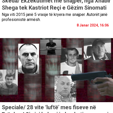
Skeda/ Ekzekutimet me snajper, nga Xhabir
Shega tek Kastriot Reçi e Gëzim Sinomati
Nga viti 2015 janë 5 vrasje të kryera me snajper. Autorët janë
profesionistë armësh.
8 Janar 2024, 16:06
Speciale/ 28 vite ‘luftë’ mes fiseve në