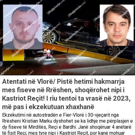
Atentati në Vlorë/ Pistë hetimi hakmarrja
mes fiseve në Rrëshen, shoqërohet nipi i
Kastriot Reçit! I riu tentoi ta vrasë në 2023,
më pas i ekzekutuan xhaxhanë
Ekzekutimi në autostradën e Fier-Vlorë i 30-vjeçarit nga
Rrësheni Kristian Marku dyshohet se ka lidhje me përplasjen e
dy fiseve të Mirditës, Reçi e Bardhi. Janë shoqëruar 4 anëtarë
të fisit Reçi, mes tyre nipi i Kastriot Reçit, por kanë mohuar