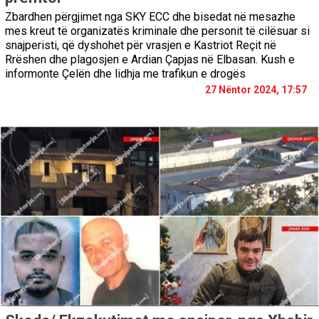
Zbardhen përgjimet nga SKY ECC dhe bisedat në mesazhe
mes kreut të organizatës kriminale dhe personit të cilësuar si
snajperisti, që dyshohet për vrasjen e Kastriot Reçit në
Rrëshen dhe plagosjen e Ardian Çapjas në Elbasan. Kush e
informonte Çelën dhe lidhja me trafikun e drogës
27 Nëntor 2024, 17:57