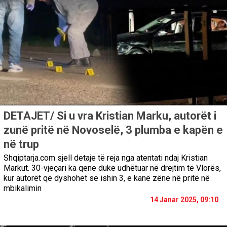
DETAJET/ Si u vra Kristian Marku, autorët i
zunë pritë në Novoselë, 3 plumba e kapën e
në trup
Shqiptarja.com sjell detaje të reja nga atentati ndaj Kristian
Markut. 30-vjeçari ka qenë duke udhëtuar në drejtim të Vlorës,
kur autorët që dyshohet se ishin 3, e kanë zënë në pritë në
mbikalimin
14 Janar 2025, 09:10