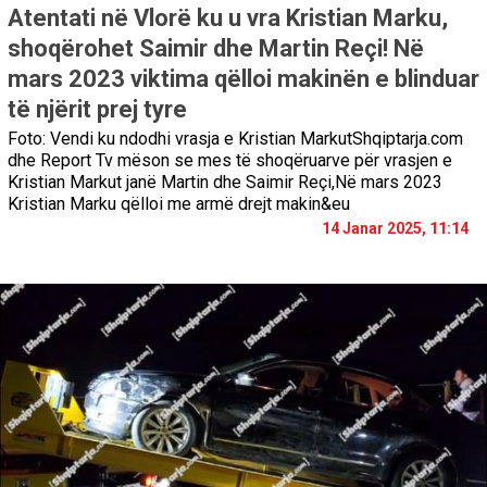
Atentati në Vlorë ku u vra Kristian Marku,
shoqërohet Saimir dhe Martin Reçi! Në
mars 2023 viktima qëlloi makinën e blinduar
të njërit prej tyre
Foto: Vendi ku ndodhi vrasja e Kristian MarkutShqiptarja.com
dhe Report Tv mëson se mes të shoqëruarve për vrasjen e
Kristian Markut janë Martin dhe Saimir Reçi,Në mars 2023
Kristian Marku qëlloi me armë drejt makin&eu
14 Janar 2025, 11:14