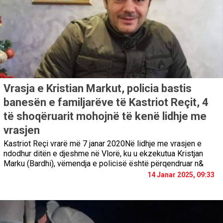
Vrasja e Kristian Markut, policia bastis
banesën e familjarëve të Kastriot Reçit, 4
të shoqëruarit mohojnë të kenë lidhje me
vrasjen
Kastriot Reçi vrarë më 7 janar 2020Në lidhje me vrasjen e
ndodhur ditën e djeshme në Vlorë, ku u ekzekutua Kristjan
Marku (Bardhi), vëmendja e policisë është përqendruar n&
14 Janar 2025, 09:33