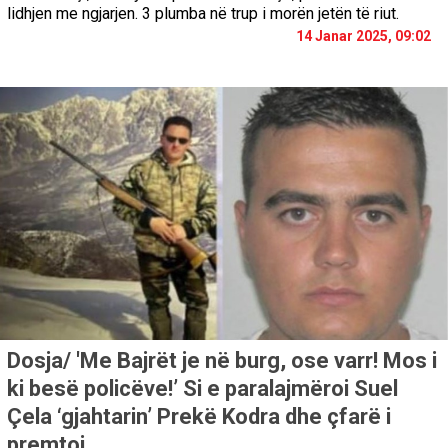
lidhjen me ngjarjen. 3 plumba në trup i morën jetën të riut.
14 Janar 2025, 09:02
Dosja/ 'Me Bajrët je në burg, ose varr! Mos i
ki besë policëve!’ Si e paralajmëroi Suel
Çela ‘gjahtarin’ Prekë Kodra dhe çfarë i
premtoi