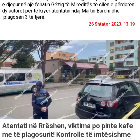
e djegur në një fshatin Gëziq të Mirëditës të cilën e përdorën
dy autorët për të kryer atentatin ndaj Martin Bardhi dhe
plagosën 3 të tjerë.
26 Shtator 2023, 13:19
Atentati në Rrëshen, viktima po pinte kafe
me të plagosurit! Kontrolle të imtësishme