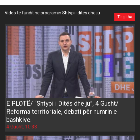
Video të fundit në programin Shtypi i ditës dhe ju
Të gjitha
E PLOTË/ “Shtypi i Ditës dhe ju”, 4 Gusht/
Reforma territoriale, debati për numrin e
bashkive.
4 Gusht, 10:33