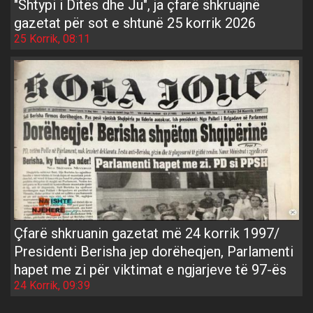
"Shtypi i Ditës dhe Ju", ja çfarë shkruajnë
gazetat për sot e shtunë 25 korrik 2026
25 Korrik, 08:11
Çfarë shkruanin gazetat më 24 korrik 1997/
Presidenti Berisha jep dorëheqjen, Parlamenti
hapet me zi për viktimat e ngjarjeve të 97-ës
24 Korrik, 09:39