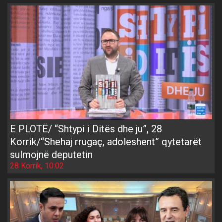
E PLOTË/ “Shtypi i Ditës dhe ju”, 28
Korrik/“Shehaj rrugaç, adoleshent” qytetarët
sulmojnë deputetin
28 Korrik, 10:02