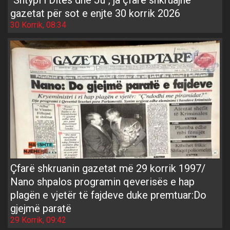
gazetat për sot e enjte 30 korrik 2026
30 Korrik, 08:34
Çfarë shkruanin gazetat më 29 korrik 1997/
Nano shpalos programin qeverisës e hap
plagën e vjetër të fajdeve duke premtuar:Do
gjejmë paratë
29 Korrik, 09:42