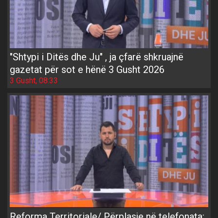
"Shtypi i Ditës dhe Ju" , ja çfarë shkruajnë
gazetat për sot e hënë 3 Gusht 2026
3 Gusht, 08:33
Reforma Territoriale/ Përplasje në telefonata: