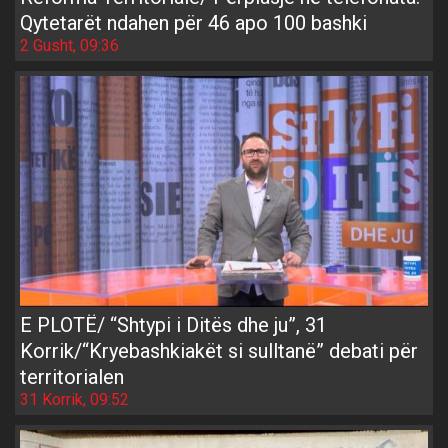
Qytetarët ndahen për 46 apo 100 bashki
2 Gusht, 09:36
E PLOTË/ “Shtypi i Ditës dhe ju”, 31
Korrik/“Kryebashkiakët si sulltanë” debati për
territorialen
31 Korrik, 09:52