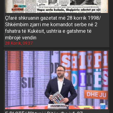
Çfarë shkruanin gazetat më 28 korrik 1998/
Shkëmbim zjarri me komandot serbe në 2
fshatra të Kukësit, ushtria e gatshme të
mbrojë vendin
28 Korrik, 09:37