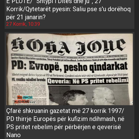
E PLOTË/ “Shtypi i Ditës dhe ju”, 27
Korrik/Qytetarët pyesin: Saliu pse s'u dorëhoq
për 21 janarin?
27 Korrik, 10:39
Çfarë shkruanin gazetat më 27 korrik 1997/
PD thirrje Europës për kufizim ndihmash, në
PS pritet rebelim për përbërjen e qeverisë
Nano