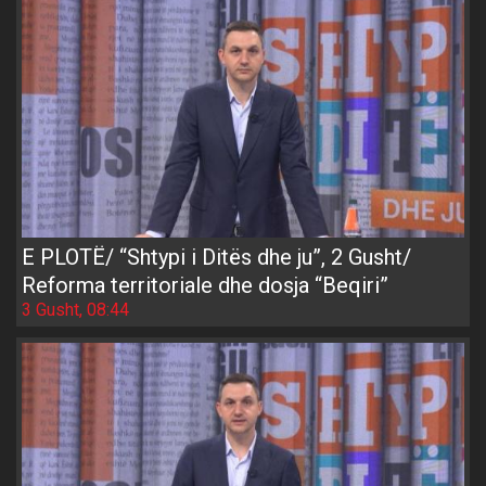
E PLOTË/ “Shtypi i Ditës dhe ju”, 2 Gusht/
Reforma territoriale dhe dosja “Beqiri”
3 Gusht, 08:44