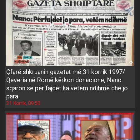
Çfarë shkruanin gazetat më 31 korrik 1997/
Qeveria në Romë kërkon donacione, Nano
sqaron se për fajdet ka vetëm ndihmë dhe jo
para
31 Korrik, 09:50