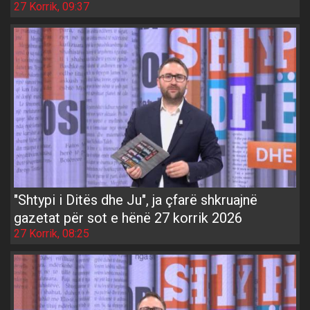
27 Korrik, 09:37
"Shtypi i Ditës dhe Ju", ja çfarë shkruajnë
gazetat për sot e hënë 27 korrik 2026
27 Korrik, 08:25