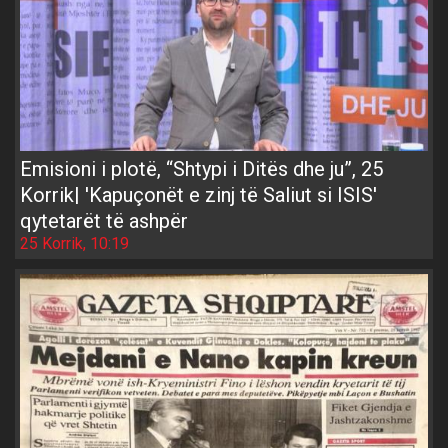
Emisioni i plotë, “Shtypi i Ditës dhe ju”, 25
Korrik| 'Kapuçonët e zinj të Saliut si ISIS'
qytetarët të ashpër
25 Korrik, 10:19