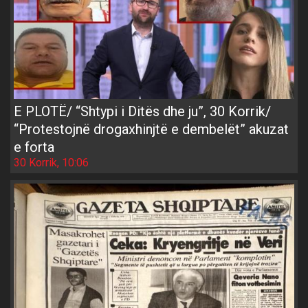
E PLOTË/ “Shtypi i Ditës dhe ju”, 30 Korrik/
“Protestojnë drogaxhinjtë e dembelët” akuzat
e forta
30 Korrik, 10:06