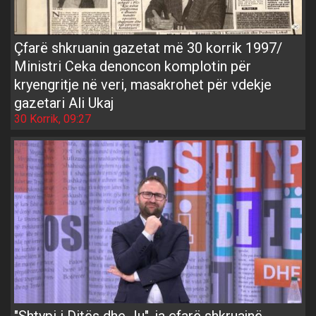
Çfarë shkruanin gazetat më 30 korrik 1997/
Ministri Ceka denoncon komplotin për
kryengritje në veri, masakrohet për vdekje
gazetari Ali Ukaj
30 Korrik, 09:27
"Shtypi i Ditës dhe Ju", ja çfarë shkruajnë