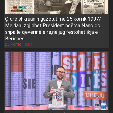
Çfarë shkruanin gazetat më 25 korrik 1997/
Mejdani zgjidhet President ndërsa Nano do
shpallë qeverinë e re,në jug festohet ikja e
Berishës
25 Korrik, 10:04