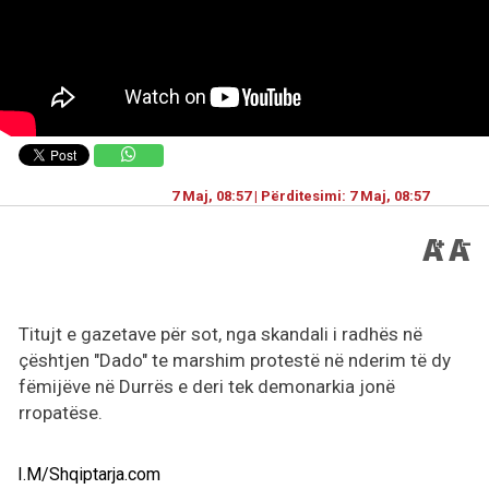
7 Maj, 08:57 | Përditesimi: 7 Maj, 08:57
Titujt e gazetave për sot, nga skandali i radhës në
çështjen "Dado" te marshim protestë në nderim të dy
fëmijëve në Durrës e deri tek demonarkia jonë
rropatëse.
I.M/Shqiptarja.com