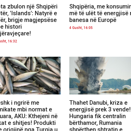
ta zbulon një Shqipëri
Shqipëria, me konsumi
etër, 'Islands': Natyrë e
më të ulët të energjisë
ër, brigje magjepsëse
banesa në Europë
e histori
4 Gusht, 16:05
jëravjeçare!
usht, 16:32
shk i ngrirë me
Thahet Danubi, kriza e
mikate mbi normat e
energjisë prek 3 vende!
juara, AKU: Kthejeni në
Hungaria fik centralin
kat e shitjes! Produkti
bërthamor, Rumania
 origjinë nga Turqia u
shpërthen shtratin e