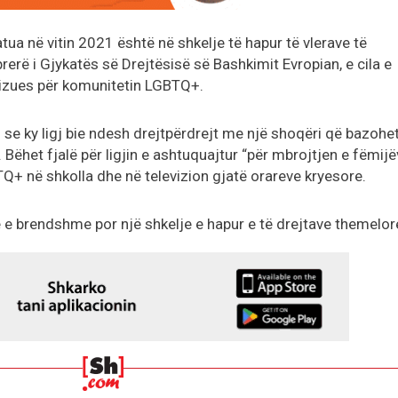
tua në vitin 2021 është në shkelje të hapur të vlerave të
prerë i Gjykatës së Drejtësisë së Bashkimit Evropian, e cila e
tizues për komunitetin LGBTQ+.
se ky ligj bie ndesh drejtpërdrejt me një shoqëri që bazohet
. Bëhet fjalë për ligjin e ashtuquajtur “për mbrojtjen e fëmijë
Q+ në shkolla dhe në televizion gjatë orareve kryesore.
kë e brendshme por një shkelje e hapur e të drejtave themelor