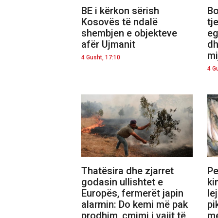
BE i kërkon sërish
Bo
Kosovës të ndalë
tj
shembjen e objekteve
eg
afër Ujmanit
dh
mi
4 Gusht, 17:10
4 G
Thatësira dhe zjarret
Pe
godasin ullishtet e
ki
Europës, fermerët japin
le
alarmin: Do kemi më pak
pi
prodhim, çmimi i vajit të
me