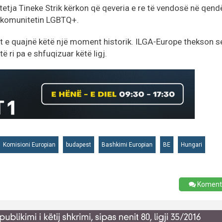
tja Tineke Strik kërkon që qeveria e re të vendosë në qend
ër komunitetin LGBTQ+.
iut e quajnë këtë një moment historik. ILGA-Europe thekson s
ë ri pa e shfuqizuar këtë ligj.
Komisioni Europian
budapest
Bashkimi Europian
BE
Hungari
Koment