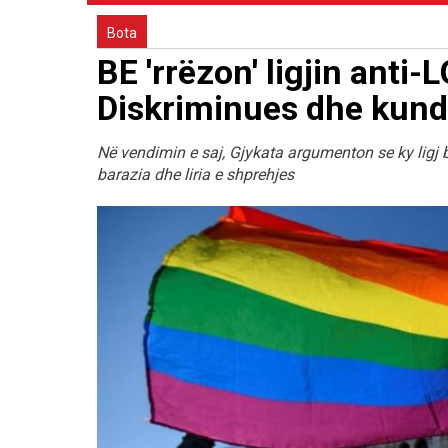
Bota
BE 'rrëzon' ligjin anti
Diskriminues dhe kundë
Në vendimin e saj, Gjykata argumenton se ky ligj b
barazia dhe liria e shprehjes