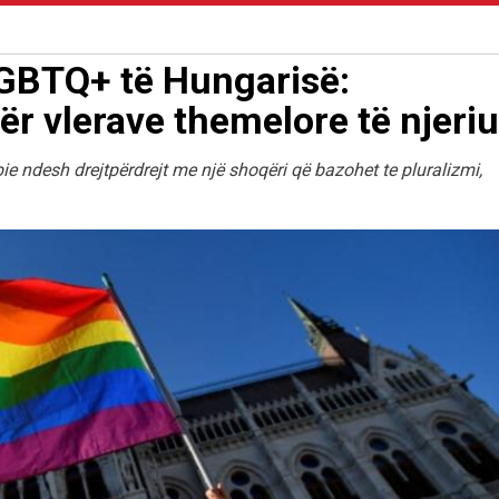
-LGBTQ+ të Hungarisë:
r vlerave themelore të njeriu
ie ndesh drejtpërdrejt me një shoqëri që bazohet te pluralizmi,