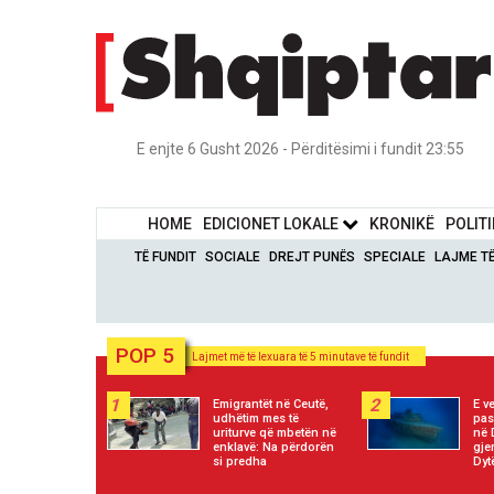
E enjte 6 Gusht 2026 - Përditësimi i fundit 23:55
HOME
EDICIONET LOKALE
KRONIKË
POLIT
TË FUNDIT
SOCIALE
DREJT PUNËS
SPECIALE
LAJME T
POP 5
Lajmet më të lexuara të 5 minutave të fundit
1
2
Emigrantët në Ceutë,
E ve
udhëtim mes të
pas
uriturve që mbetën në
në 
enklavë: Na përdorën
gje
si predha
Dyt