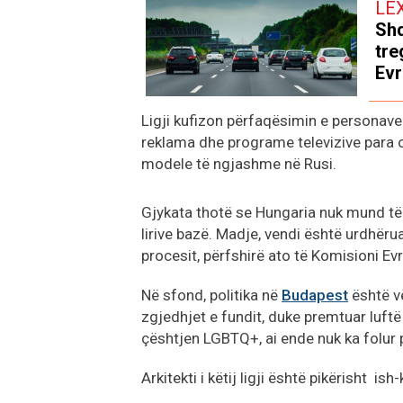
LE
Shq
tre
Ev
Ligji kufizon përfaqësimin e personave
reklama dhe programe televizive para 
modele të ngjashme në Rusi.
Gjykata thotë se Hungaria nuk mund të f
lirive bazë. Madje, vendi është urdhër
procesit, përfshirë ato të Komisioni Ev
Në sfond, politika në
Budapest
është vë
zgjedhjet e fundit, duke premtuar luftë 
çështjen LGBTQ+, ai ende nuk ka folur p
Arkitekti i këtij ligji është pikërisht is