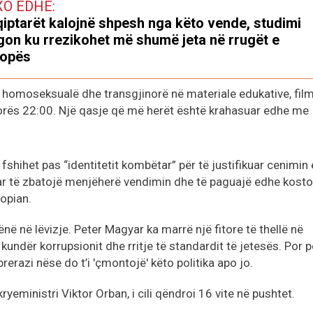
XO EDHE:
iptarët kalojnë shpesh nga këto vende, studimi
gon ku rrezikohet më shumë jeta në rrugët e
ropës
 homoseksualë dhe transgjinorë në materiale edukative, film
orës 22:00. Një qasje që më herët është krahasuar edhe me
shihet pas “identitetit kombëtar” për të justifikuar cenimin 
uar të zbatojë menjëherë vendimin dhe të paguajë edhe kosto
ropian.
në në lëvizje. Peter Magyar ka marrë një fitore të thellë në
kundër korrupsionit dhe rritje të standardit të jetesës. Por p
rerazi nëse do t’i 'çmontojë' këto politika apo jo.
h-kryeministri Viktor Orban, i cili qëndroi 16 vite në pushtet.