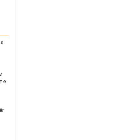
a,
e
t e
ër