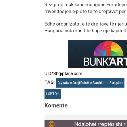
Reagimet nuk kanë munguar. Eurodepute
“rivendosjen e plotë të të drejtave” p
Edhe organizatat e të drejtave të njer
Hungaria nuk mund të hapë një kapitull t
U.D/Shqiptarja.com
TAG:
Gjykata e Drejtësisë e Bashkimit Evropian
LGBTQ+
Komente