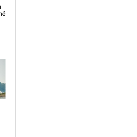
n
 në