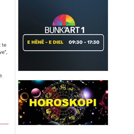
 te
ve”,
e.