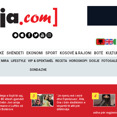
IKË
SHËNDETI
EKONOMI
SPORT
KOSOVË & RAJONI
BOTË
KULTU
Ë MIRA
LIFESTYLE
VIP & SPEKTAKËL
RECETA
HOROSKOPI
DOSJE
FOTOGALE
SONDAZHE
3
4
tmja e llojit të saj,
‘Je njeriu më i mirë
 83 vitesh gjendet
dhe frymëzues’, Rita
Detin Jon anija
Ora i bën dedikimin e
rmane e Luftës së
veçantë të atit për
ë Botërore
ditëlindje
edhe për regjimin