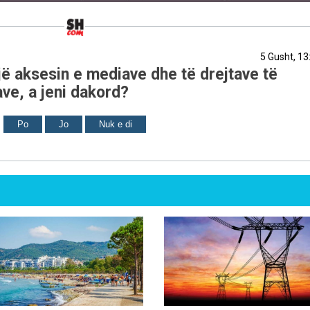
5 Gusht, 13
ë aksesin e mediave dhe të drejtave të
ve, a jeni dakord?
Po
Jo
Nuk e di