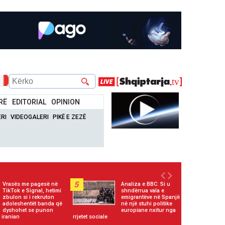
RË
EDITORIAL
OPINION
RI
VIDEOGALERI
PIKË E ZEZË
5
Vrasës me pagesë në
Analiza e BBC: Si u
TikTok e Signal, hetimi
shndërrua vala e
zbulon si i rekruton
emigrantëve në Spanjë
adoleshentët banda që
në një stuhi politike
dyshohet se punon
europiane nxitur nga
 iranian
rrjetet sociale