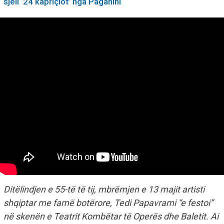
sjell ‘24 kapriçiot’ nga Paganini
Ditëlindjen e 55-të të tij, mbrëmjen e 13 majit artisti
shqiptar me famë botërore, Tedi Papavrami “e festoi”
në skenën e Teatrit Kombëtar të Operës dhe Baletit. Ai