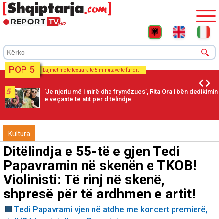
POP 5
Lajmet më të lexuara të 5 minutave të fundit
5
‘Je njeriu më i mirë dhe frymëzues’, Rita Ora i bën dedikimin
e veçantë të atit për ditëlindje
Kultura
Ditëlindja e 55-të e gjen Tedi
Papavramin në skenën e TKOB!
Violinisti: Të rinj në skenë,
shpresë për të ardhmen e artit!
Tedi Papavrami vjen në atdhe me koncert premierë,