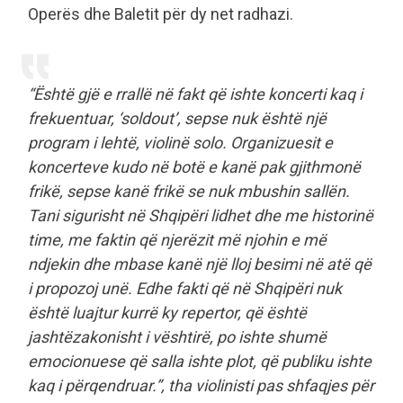
Operës dhe Baletit për dy net radhazi.
“Është gjë e rrallë në fakt që ishte koncerti kaq i
frekuentuar, ‘soldout’, sepse nuk është një
program i lehtë, violinë solo. Organizuesit e
koncerteve kudo në botë e kanë pak gjithmonë
frikë, sepse kanë frikë se nuk mbushin sallën.
Tani sigurisht në Shqipëri lidhet dhe me historinë
time, me faktin që njerëzit më njohin e më
ndjekin dhe mbase kanë një lloj besimi në atë që
i propozoj unë. Edhe fakti që në Shqipëri nuk
është luajtur kurrë ky repertor, që është
jashtëzakonisht i vështirë, po ishte shumë
emocionuese që salla ishte plot, që publiku ishte
kaq i përqendruar.”, tha violinisti pas shfaqjes për