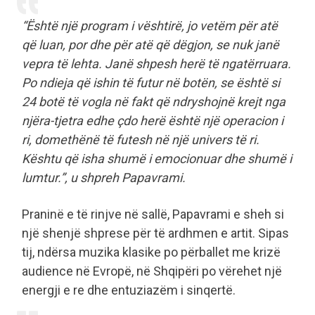
“Është një program i vështirë, jo vetëm për atë
që luan, por dhe për atë që dëgjon, se nuk janë
vepra të lehta. Janë shpesh herë të ngatërruara.
Po ndieja që ishin të futur në botën, se është si
24 botë të vogla në fakt që ndryshojnë krejt nga
njëra-tjetra edhe çdo herë është një operacion i
ri, domethënë të futesh në një univers të ri.
Kështu që isha shumë i emocionuar dhe shumë i
lumtur.”, u shpreh Papavrami.
Praninë e të rinjve në sallë, Papavrami e sheh si
një shenjë shprese për të ardhmen e artit. Sipas
tij, ndërsa muzika klasike po përballet me krizë
audience në Evropë, në Shqipëri po vërehet një
energji e re dhe entuziazëm i sinqertë.