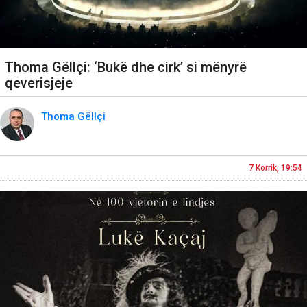
Thoma Gëllçi: ‘Bukë dhe cirk’ si mënyrë
qeverisjeje
Thoma Gëllçi
7 Korrik, 19:54