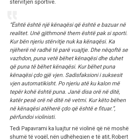
stërvitjen sportive.
“Është është një kënaqësi që është e bazuar në
realitet. Unë gjithmonë them është pak si sporti.
Kur bën njeriu stërvitje nuk ka kënaqësi. Ka
njëherë në radhë të parë vuajtje. Dhe nëqoftë se
vazhdon, puna vetë bëhet kënaqësi dhe duhet
që puna të bëhet kënaqësi. Kur bëhet puna
kënaqësi çdo gjë vjen. Sadisfaksioni i suksesit
vjen automatikisht. Po njeriu atë ku kalon më
tepër kohë është puna. Janë disa orë në ditë,
katër pesë orë në ditë në vetmi. Kur këto bëhen
në kënaqësi atëherë çdo që është e fituar.”,
përfundoi violinisti.
Tedi Papavrami ka luajtur në violinë që në moshë
shumë të vogël, nën udhëheqjen e të atit, Robert