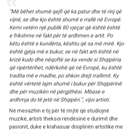
“Më bëhet shumë qejfi që ka patur dhe të rinj që
vijnë, se dhe kjo është shumë e rrallë në Evropë.
Kemi vetëm një publik 80 vjeçar që është është
e frikshme në fakt për të ardhmen e artit. Po
këtu është e kundërta, kështu që sa më mirë. Kjo
është gjëja më e bukur, se në fakt arti është në
krizë kudo dhe nëqoftë se ka vende si Shqipëria
që ripërtërihet, ndërkohë që në Evropë, ku është
tradita më e madhe, po shkon drejt rrallimit. Ky
është vërtetë lajm shumë i bukur për Shqipërinë
dhe për muzikën në përgjithësi. Mbase e
ardhmja do të jetë në Shqipëri.”, vijoi artisti.
Në mesazhin e tij për të rinjtë që studiojnë
muzikë, artisti theksoi rëndësinë e durimit dhe
pasionit, duke e krahasuar disiplinën artistike me