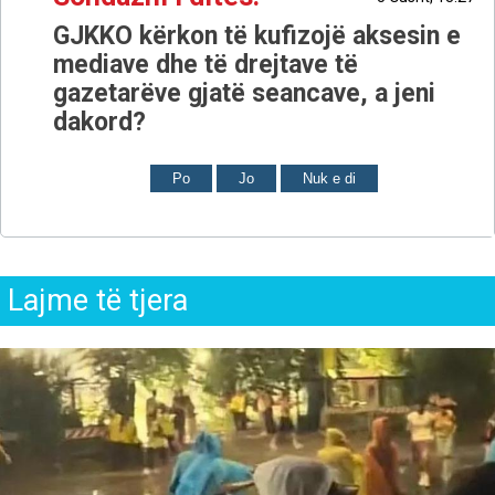
GJKKO kërkon të kufizojë aksesin e
mediave dhe të drejtave të
gazetarëve gjatë seancave, a jeni
dakord?
Po
Jo
Nuk e di
Lajme të tjera