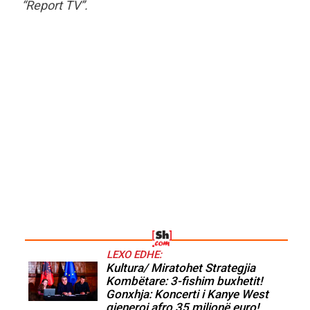
“Report TV”.
LEXO EDHE:
Kultura/ Miratohet Strategjia
Kombëtare: 3-fishim buxhetit!
Gonxhja: Koncerti i Kanye West
gjeneroi afro 35 milionë euro!