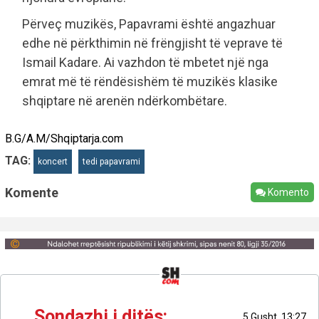
Përveç muzikës, Papavrami është angazhuar
edhe në përkthimin në frëngjisht të veprave të
Ismail Kadare. Ai vazhdon të mbetet një nga
emrat më të rëndësishëm të muzikës klasike
shqiptare në arenën ndërkombëtare.
B.G/A.M/Shqiptarja.com
TAG:
koncert
tedi papavrami
Komente
Komento
Sondazhi i ditës:
5 Gusht, 13:27