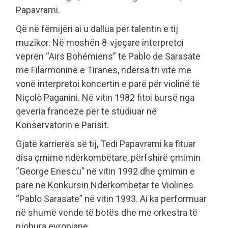
Papavrami.
Që në fëmijëri ai u dallua për talentin e tij
muzikor. Në moshën 8-vjeçare interpretoi
veprën “Airs Bohémiens” të Pablo de Sarasate
me Filarmoninë e Tiranës, ndërsa tri vite më
vonë interpretoi koncertin e parë për violinë të
Niçolò Paganini. Në vitin 1982 fitoi bursë nga
qeveria franceze për të studiuar në
Konservatorin e Parisit.
Gjatë karrierës së tij, Tedi Papavrami ka fituar
disa çmime ndërkombëtare, përfshirë çmimin
“George Enescu” në vitin 1992 dhe çmimin e
parë në Konkursin Ndërkombëtar të Violinës
“Pablo Sarasate” në vitin 1993. Ai ka performuar
në shumë vende të botës dhe me orkestra të
njohura evropiane.