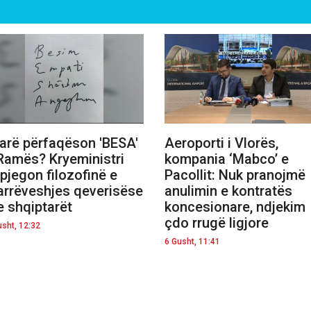
arë përfaqëson 'BESA'
Aeroporti i Vlorës,
Ramës? Kryeministri
kompania ‘Mabco’ e
pjegon filozofinë e
Pacollit: Nuk pranojmë
rrëveshjes qeverisëse
anulimin e kontratës
 shqiptarët
koncesionare, ndjekim
çdo rrugë ligjore
usht, 12:32
6 Gusht, 11:41