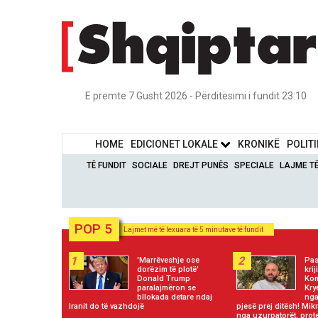
E premte 7 Gusht 2026 - Përditësimi i fundit 23:10
HOME
EDICIONET LOKALE
KRONIKË
POLIT
TË FUNDIT
SOCIALE
DREJT PUNËS
SPECIALE
LAJME T
POP 5
Lajmet më të lexuara të 5 minutave të fundit
1
2
'Marrëveshje ose
Pas
dorëzim të plotë'
kri
Donald Trump
Kom
paralajmëron se
Kry
bllokada detare ndaj
nga
Iranit do të vazhdojë
pjesë prej ditësh! Mi
nga uzurpatorët, prot