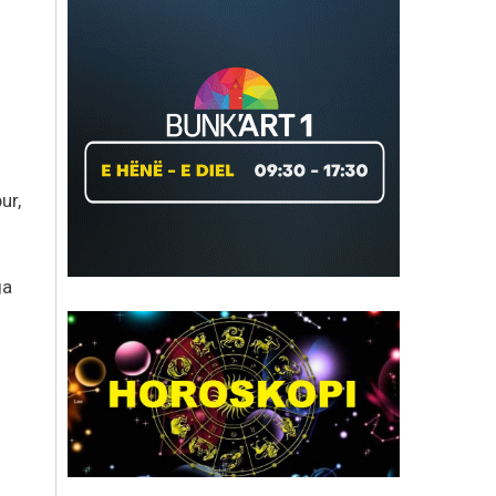
ur,
ga