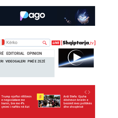
RË
EDITORIAL
OPINION
RI
VIDEOGALERI
PIKË E ZEZË
5
Trump njoftoi rifillimin
Ardi Stefa: Gjuha
e negociatave me
dëshmon krizën e
Iranin, bie me 4%
besimit mes politikës
çmimi i naftës në Azi
dhe shoqërisë