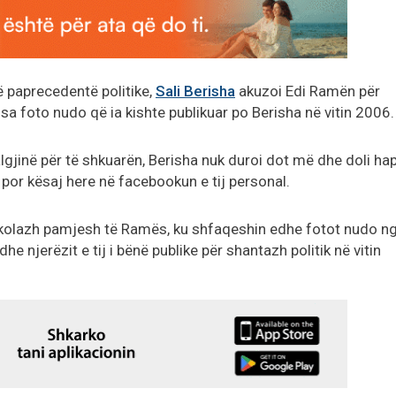
të paprecedentë politike,
Sali Berisha
akuzoi Edi Ramën për
 disa foto nudo që ia kishte publikuar po Berisha në vitin 2006.
gjinë për të shkuarën, Berisha nuk duroi dot më dhe doli hap
 por kësaj here në facebookun e tij personal.
e kolazh pamjesh të Ramës, ku shfaqeshin edhe fotot nudo n
 dhe njerëzit e tij i bënë publike për shantazh politik në vitin