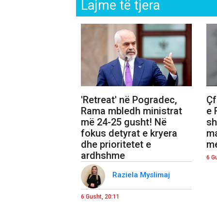
Lajme të tjera
'Retreat' në Pogradec,
Çf
Rama mbledh ministrat
e 
më 24-25 gusht! Në
sh
fokus detyrat e kryera
ma
dhe prioritetet e
me
ardhshme
6 G
Raziela Myslimaj
6 Gusht, 20:11