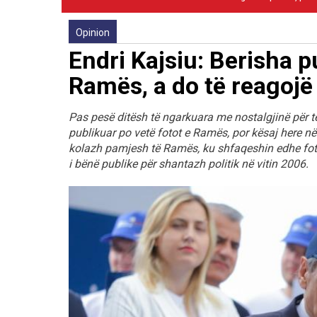
Opinion
Endri Kajsiu: Berisha p
Ramës, a do të reagojë 
Pas pesë ditësh të ngarkuara me nostalgjinë për t
publikuar po vetë fotot e Ramës, por kësaj here në
kolazh pamjesh të Ramës, ku shfaqeshin edhe fotot n
i bënë publike për shantazh politik në vitin 2006.