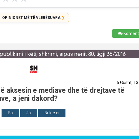
OPINIONET MË TË VLERËSUARA
Koment
5 Gusht, 13
ë aksesin e mediave dhe të drejtave të
ve, a jeni dakord?
Po
Jo
Nuk e di