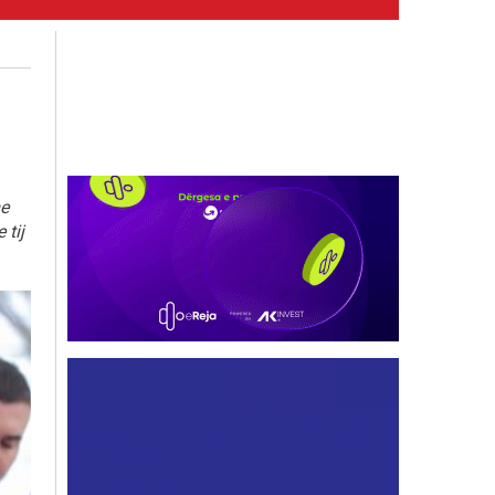
me
 tij