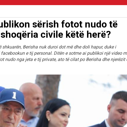
ublikon sërish fotot nudo të
shoqëria civile këtë herë?
ë shkuarën, Berisha nuk duroi dot më dhe doli hapur, duke i
 facebookun e tij personal. Ditën e sotme ai publikoi një video 
udo nga jeta e tij private, ato të cilat po Berisha dhe njerëzit e