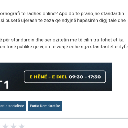
 pornografi të radhës online? Apo do të pranojnë standardin
e si pusetë ujërash të zeza që ndyjnë hapësirën digjitale dhe
për standardin dhe seriozitetin me të cilin trajtohet etika,
ën tonë publike që vijon të vuajë edhe nga standardet e dyfi
partia socialiste
Partia Demokratike
★
★
★
★