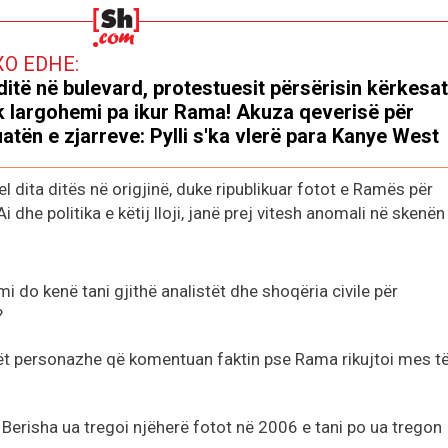
XO EDHE:
ditë në bulevard, protestuesit përsërisin kërkesat
 largohemi pa ikur Rama! Akuza qeverisë për
uatën e zjarreve: Pylli s'ka vlerë para Kanye West
l dita ditës në origjinë, duke ripublikuar fotot e Ramës për
Ai dhe politika e këtij lloji, janë prej vitesh anomali në skenën
 do kenë tani gjithë analistët dhe shoqëria civile për
?
tët personazhe që komentuan faktin pse Rama rikujtoi mes t
 Berisha ua tregoi njëherë fotot në 2006 e tani po ua tregon