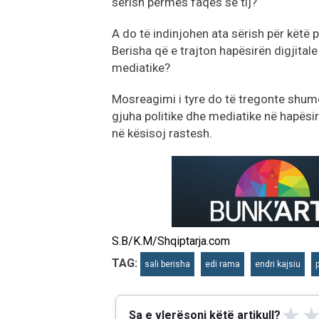
sërish përmes faqes së tij?
A do të indinjohen ata sërish për këtë
Berisha që e trajton hapësirën digjital
mediatike?
Mosreagimi i tyre do të tregonte shumë 
gjuha politike dhe mediatike në hapësir
në kësisoj rastesh.
S.B/K.M/Shqiptarja.com
TAG:
sali berisha
edi rama
endri kajsiu
★
Sa e vlerësoni këtë artikull?