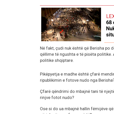
LE
68 
Nuk
sit
Në fakt, çudi nuk është që Berisha po de
qëllime të ngushta e të pisëta politike. 
politike shqiptare.
Pikëpyetja e madhe është çfarë mendimi
ripublikimin e fotove nudo nga Berisha
Çfarë qëndrimi do mbajnë tani të njej
rinjve fotot nudo?
Ose si do ua mbajnë hallin fëmijëve që