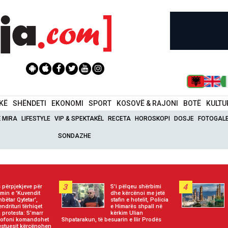
IKË
SHËNDETI
EKONOMI
SPORT
KOSOVË & RAJONI
BOTË
KULTU
Ë MIRA
LIFESTYLE
VIP & SPEKTAKËL
RECETA
HOROSKOPI
DOSJE
FOTOGALE
SONDAZHE
3
4
 përpjekjeve për
S'i pëlqeu shërbimi
jimin e 'Kuvendit
dhe kërcënoi me jetë
bëtar Qytetar',
stafin e hotelit, Policia
endrituri tërhiqet
e Himarës shpall në
 protesta: S’marr
kërkim Ulian
krofoni komandohet
Shpatarakun, të besuarin e Ilir Prodës
estuesit kërcënohen