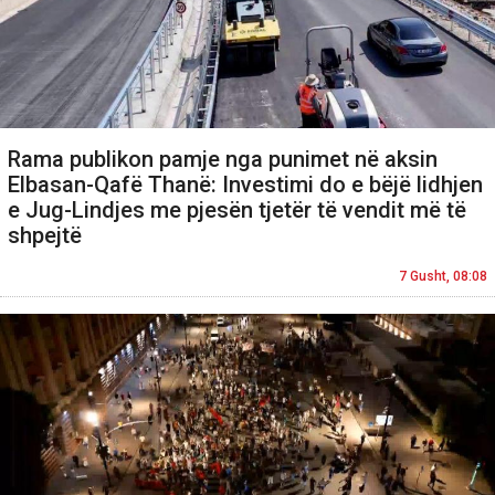
Rama publikon pamje nga punimet në aksin
Elbasan-Qafë Thanë: Investimi do e bëjë lidhjen
e Jug-Lindjes me pjesën tjetër të vendit më të
shpejtë
7 Gusht, 08:08