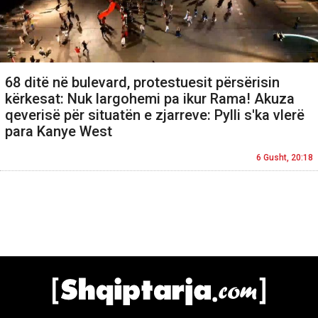
68 ditë në bulevard, protestuesit përsërisin
kërkesat: Nuk largohemi pa ikur Rama! Akuza
qeverisë për situatën e zjarreve: Pylli s'ka vlerë
para Kanye West
6 Gusht, 20:18