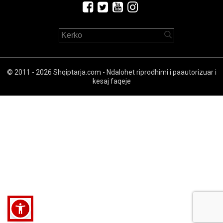
© 2011 - 2026 Shqiptarja.com - Ndalohet riprodhimi i paautorizuar i
kesaj faqeje