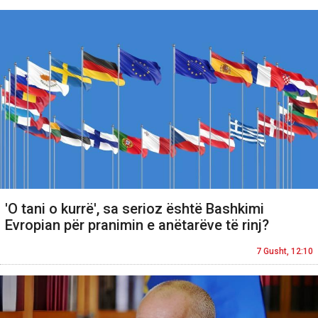
'O tani o kurrë', sa serioz është Bashkimi
Evropian për pranimin e anëtarëve të rinj?
7 Gusht, 12:10