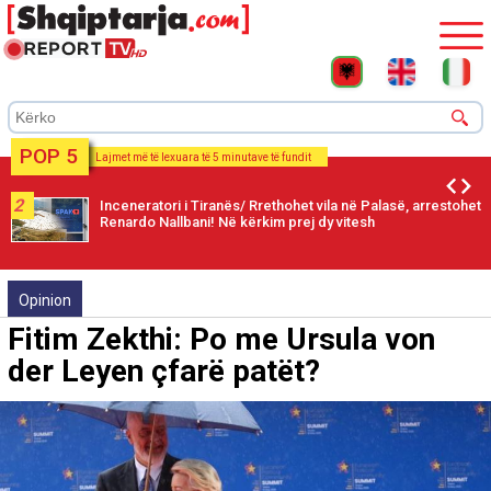
POP 5
Lajmet më të lexuara të 5 minutave të fundit
2
Inceneratori i Tiranës/ Rrethohet vila në Palasë, arrestohet
Renardo Nallbani! Në kërkim prej dy vitesh
Opinion
Fitim Zekthi: Po me Ursula von
der Leyen çfarë patët?