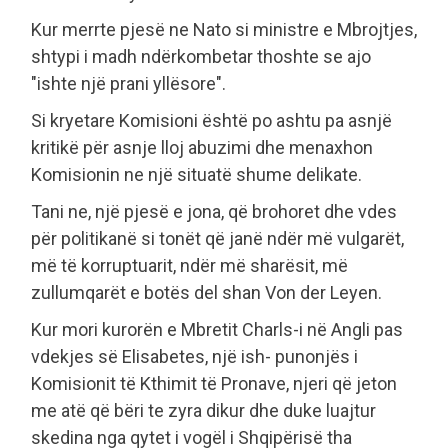
Kur merrte pjesë ne Nato si ministre e Mbrojtjes,
shtypi i madh ndërkombetar thoshte se ajo
"ishte një prani yllësore".
Si kryetare Komisioni është po ashtu pa asnjë
kritikë për asnje lloj abuzimi dhe menaxhon
Komisionin ne një situatë shume delikate.
Tani ne, një pjesë e jona, që brohoret dhe vdes
për politikanë si tonët që janë ndër më vulgarët,
më të korruptuarit, ndër më sharësit, më
zullumqarët e botës del shan Von der Leyen.
Kur mori kurorën e Mbretit Charls-i në Angli pas
vdekjes së Elisabetes, një ish- punonjës i
Komisionit të Kthimit të Pronave, njeri që jeton
me atë që bëri te zyra dikur dhe duke luajtur
skedina nga qytet i vogël i Shqipërisë tha