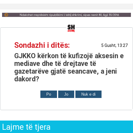
Sondazhi i ditës:
5 Gusht, 13:27
GJKKO kërkon të kufizojë aksesin e
mediave dhe të drejtave të
gazetarëve gjatë seancave, a jeni
dakord?
Po
Jo
Nuk e di
Lajme të tjera