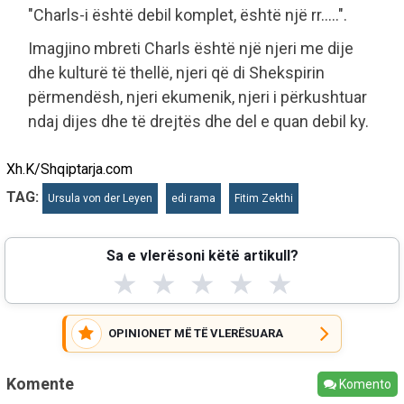
"Charls-i është debil komplet, është një rr.....".
Imagjino mbreti Charls është një njeri me dije
dhe kulturë të thellë, njeri që di Shekspirin
përmendësh, njeri ekumenik, njeri i përkushtuar
ndaj dijes dhe të drejtës dhe del e quan debil ky.
Xh.K/Shqiptarja.com
TAG:
Ursula von der Leyen
edi rama
Fitim Zekthi
Sa e vlerësoni këtë artikull?
★
★
★
★
★
OPINIONET MË TË VLERËSUARA
Komente
Komento