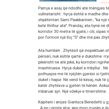
Pamja e asaj që ndodhi atë mëngjes të s
vullnetarisht : hyrja është e madhe dhe
shpëtimtari Sami Paakkarinen , "ka një 
ketë thithur ata". Prandaj, ata hynë n
korridor 30 metra të gjatë, i cili, sipas
por formon një lloj "S" dhe më pas zhy
Ata humbën . Zhytësit që inspektuan shp
përsëri, nuk është qartë e dukshme: rr
pikërisht në atë pikë, ku korridori ngrih
mashtruese. Hyrja duket e mbyllur . Në t
pothuajse me të njëjtën gjerësi si tjet
duket i hapur. Në vend të kësaj, nuk të 
katër zhytësve u gjetën të hënën. Askush
mbaruar ajri. Një vdekje e tmerrshme.
Kapiteni i anijes Gianluca Benedetti u 
. A po i priste atje, apo mori rrugën e