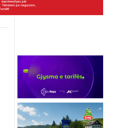
marrëveshjes për
 Teherani po negocion,
fundit!