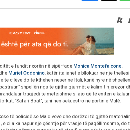
 ditët e fundit nxorën në sipërfaqe
Monica Montefalcone
,
dhe
Muriel Oddenino
, katër italianët e bllokuar në një thellësi
t e të cilëve do të kthehen nesër në Itali, kanë hyrë në shpellë
 "pastruan" shpellën nga të gjitha gjurmët e kalimit njerëzor d
parandaluar tragjedi të mëtejshme si ajo që të enjten e kaluar
orkut, "Safari Boat", tani nën sekuestro në portin e Malè.
kesë të policisë së Maldiveve dhe dorëzoi të gjithë materiali
, e cila ka hapur një çështje për vrasje të paqëllimshme, do 