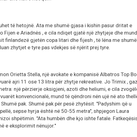
uhet të hetojnë. Ata me shumë gjasa i kishin pasur dritat e
o Fijen e Ariadnës , e cila ndiqet gjatë një zhytjeje dhe mund 
it finlandezë gjetën copa litari dhe fijesh , të lëna me shumë
an zhytjet e tyre pas vdekjes së njërit prej tyre.
rmon Orietta Stella, një avokate e kompanisë Albatros Top Bo
arë ajri 11 ose 13 litra për zhytje rekreative. Jo Trimix , gazi
etra: një përzierje oksigjeni, azoti dhe heliumi, e cila zvogë
rvuarët konvencionalë, mund të qëndroni nën ujë në ato thell
 Shumë pak. Shumë pak për pesë zhytësit. "Padyshim që u
hpellë, sepse hyrja është në 50-55 metra", shpjegon Laura
izoi shpëtimin. "Ata humbën dhe kjo ishte fatale. Fatkeqësis
ë e eksplorimit nënujor."