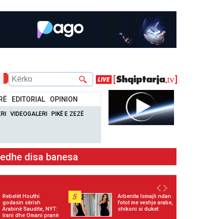
RË
EDITORIAL
OPINION
RI
VIDEOGALERI
PIKË E ZEZË
kontroll të flakëve
5
Rebelët Houthi
Arbenita Ismajli ndan
godasin sërish
fotot me veshje arabe,
Arabinë Saudite, NYT:
shikoni si duket
Irani dhe Omani pranë