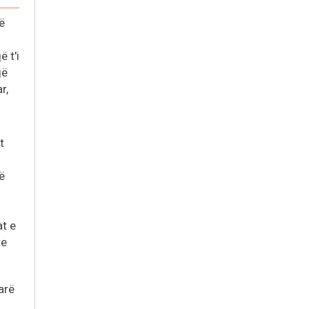
ë
 t'i
jë
r,
t
ë
at e
te
arë