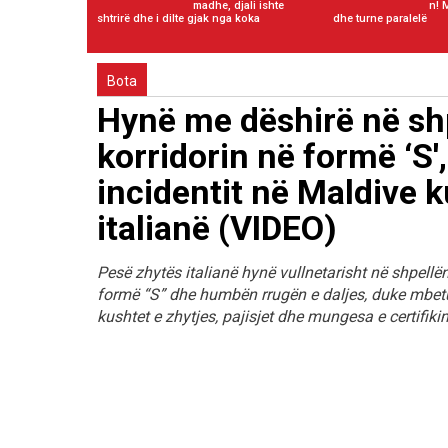
madhe, djali ishte
n! 
shtrirë dhe i dilte gjak nga koka
dhe turne paralelë
Bota
Hynë me dëshirë në shp
korridorin në formë ‘S'
incidentit në Maldive 
italianë (VIDEO)
Pesë zhytës italianë hynë vullnetarisht në shpellë
formë “S” dhe humbën rrugën e daljes, duke mbetu
kushtet e zhytjes, pajisjet dhe mungesa e certifik