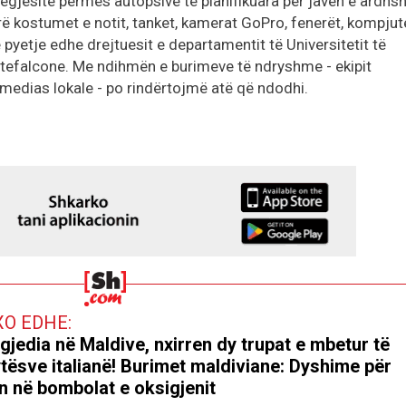
jegjësitë përmes autopsive të planifikuara për javën e ardh
rë kostumet e notit, tanket, kamerat GoPro, fenerët, kompjut
 pyetje edhe drejtuesit e departamentit të Universitetit të
falcone. Me ndihmën e burimeve të ndryshme - ekipit
medias lokale - po rindërtojmë atë që ndodhi.
XO EDHE:
gjedia në Maldive, nxirren dy trupat e mbetur të
tësve italianë! Burimet maldiviane: Dyshime për
in në bombolat e oksigjenit