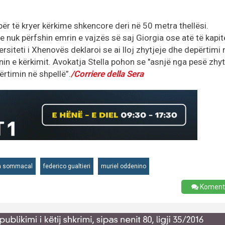
ër të kryer kërkime shkencore deri në 50 metra thellësi.
ve nuk përfshin emrin e vajzës së saj Giorgia ose atë të kapit
ersiteti i Xhenovës deklaroi se ai lloj zhytjeje dhe depërtimi 
anin e kërkimit. Avokatja Stella pohon se "asnjë nga pesë zhyt
ërtimin në shpellë”.
/Corriere della Sera
ia sommacal
federico gualtieri
muriel oddenino
Koment