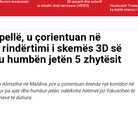
Mocion mosbesimi
20-vjeçarit dhe autorit!
Ia mbathi drejt varrezave (VIDEO)
Hormuzin! Trump:
ky është shansi i 
ellë, u çorientuan në
, rindërtimi i skemës 3D së
ku humbën jetën 5 zhytësit
n Alimathà në Maldive, por u çorientuan brenda një korridori në
r pa ajër dhe humbur jetën; ndërkohë hetimet po fokusohen te
imeve të duhura.