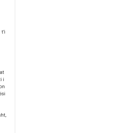
t'i
at
 i
lon
ësi
ht,