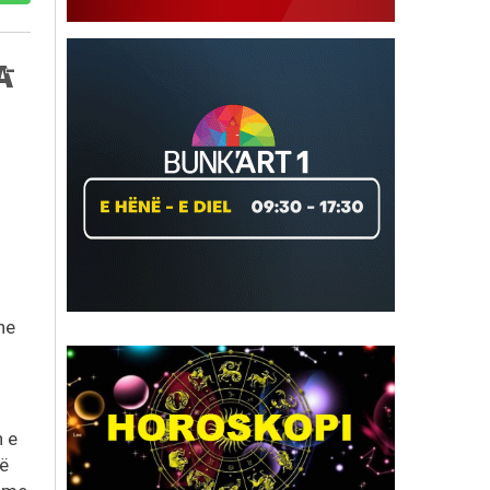
n
he
n e
të