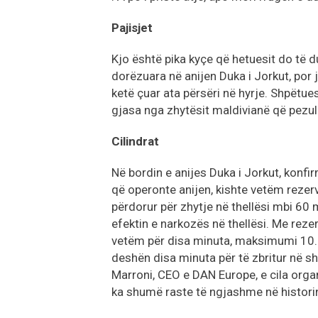
Pajisjet
Kjo është pika kyçe që hetuesit do të d
dorëzuara në anijen Duka i Jorkut, por j
ketë çuar ata përsëri në hyrje. Shpëtues
gjasa nga zhytësit maldivianë që pezullu
Cilindrat
Në bordin e anijes Duka i Jorkut, konfi
që operonte anijen, kishte vetëm rezervu
përdorur për zhytje në thellësi mbi 60 m
efektin e narkozës në thellësi. Me reze
vetëm për disa minuta, maksimumi 10.
deshën disa minuta për të zbritur në s
Marroni, CEO e DAN Europe, e cila organ
ka shumë raste të ngjashme në historin