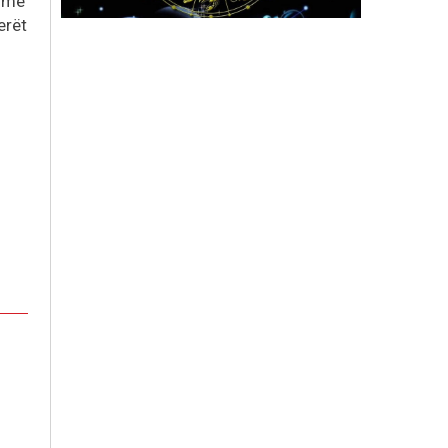
shme
erët