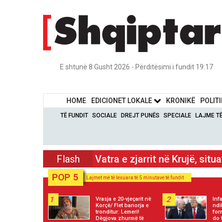
E shtunë 8 Gusht 2026 - Përditësimi i fundit 19:17
HOME
EDICIONET LOKALE
KRONIKË
POLIT
TË FUNDIT
SOCIALE
DREJT PUNËS
SPECIALE
LAJME T
Flash
Vatra e zjarrit në Krujë, 2 h
POP 5
Lajmet më të lexuara të 5 minutave të fundit
1
2
Vrasja e 20-vjeçarit në
Inf
Korçë/ Flet banorja e
ndi
tronditur: Lemeri!
for
Dëgjova zhurmë të
do 