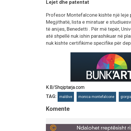
Lejet dhe patentat
Profesor Montefalcone kishte një leje p
Megjithatë, lista e miratuar e studiues
të anijes, Benedetti . Për më tepër, Univ
atë shpellë nuk ishin parashikuar në pl
nuk kishte certifikime specifike për dep
K.B/Shqiptarja.com
TAG:
maldive
monica montefalcone
giorg
Komente