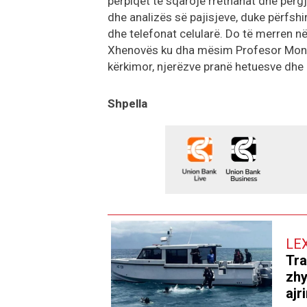
përpiqet të sqarojë rrethanat dhe përg
dhe analizës së pajisjeve, duke përfshi
dhe telefonat celularë. Do të merren në
Xhenovës ku dha mësim Profesor Monte
kërkimor, njerëzve pranë hetuesve dhe 
Shpella
LE
Tra
zhy
ajr