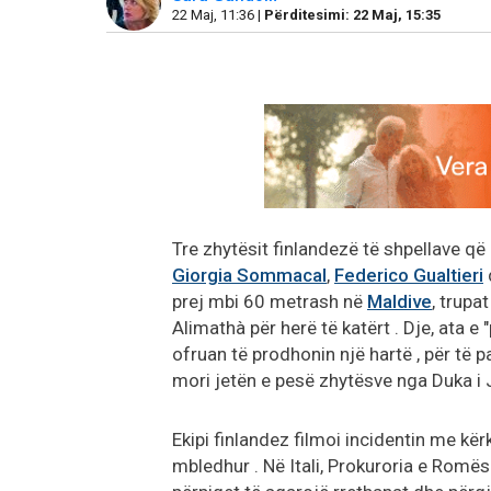
22 Maj, 11:36 |
Përditesimi: 22 Maj, 15:35
Tre zhytësit finlandezë të shpellave që
Giorgia Sommacal
,
Federico Gualtieri
prej mbi 60 metrash në
Maldive
, trupa
Alimathà për herë të katërt . Dje, ata e
ofruan të prodhonin një hartë , për të 
mori jetën e pesë zhytësve nga Duka i J
Ekipi finlandez filmoi incidentin me kër
mbledhur . Në Itali, Prokuroria e Romës 