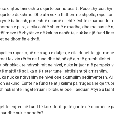
ë enjtes tani është e qartë për hetuesit . Pesë zhytësit hyn
 qartë e dukshme. Dhe ata nuk u thithën: në shpellë, raportoi
rrymë baticash, por është shumë e lehtë, është e pamundur që
ë dhomën e parë, e cila është shumë e madhe, dhe më pas në n
 rrëfimeve të zhytësve që kaluan nëpër të, nuk ka një fund linea
tet në dhomën e dytë.
ellën raportojnë se rruga e daljes, e cila duhet të gjurmohe
ymat lëvizin rërën në fund dhe bëjnë që ajo të grumbullohet
et për shkak të ndryshimit në nivel, duke krijuar një perspektiv
ë majtë të saj, ka një tjetër tunel lehtësisht të arritshëm,
ri, ku nuk ka ndryshim në nivel ose akumulim sedimentesh. Ai
çon askund. Është në fund të atij kalimi pa rrugëdalje që trup
 nuk ishte i ngatërruar, i bllokuar ose i lënduar. Atyre u kish
gjet të enjten në fund të korridorit që të çonte në dhomën e p
 duhur dhe nuk e ndoqën?