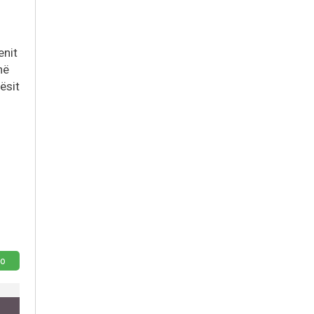
enit
në
ësit
o