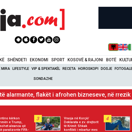
IKË
SHËNDETI
EKONOMI
SPORT
KOSOVË & RAJONI
BOTË
KULTU
Ë MIRA
LIFESTYLE
VIP & SPEKTAKËL
RECETA
HOROSKOPI
DOSJE
FOTOGALE
SONDAZHE
elikopterë dhe zjarrfikësit po punojnë për vënien në 
3
4
antino kërkon
Vrasja në Korçë/
hmën e Trump,
Deklarata e zv. drejtorit
mohet aleanca që
të Krimit: Shkak
të paralizonte FIFA-
konflikti i mbartur mes