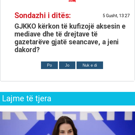
Sondazhi i ditës:
5 Gusht, 13:27
GJKKO kërkon të kufizojë aksesin e
mediave dhe të drejtave të
gazetarëve gjatë seancave, a jeni
dakord?
Po
Jo
Nuk e di
Lajme të tjera