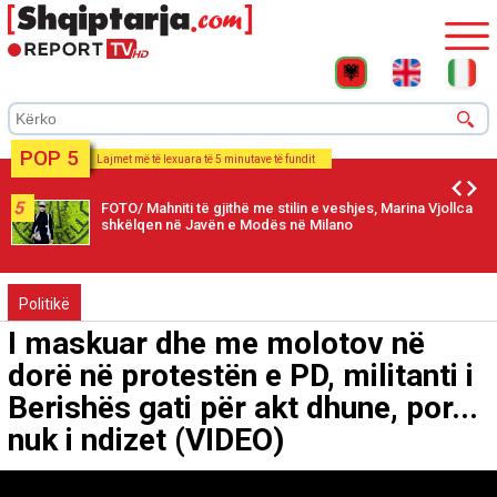
POP 5
Lajmet më të lexuara të 5 minutave të fundit
5
FOTO/ Mahniti të gjithë me stilin e veshjes, Marina Vjollca
shkëlqen në Javën e Modës në Milano
Politikë
I maskuar dhe me molotov në
dorë në protestën e PD, militanti i
Berishës gati për akt dhune, por...
nuk i ndizet (VIDEO)