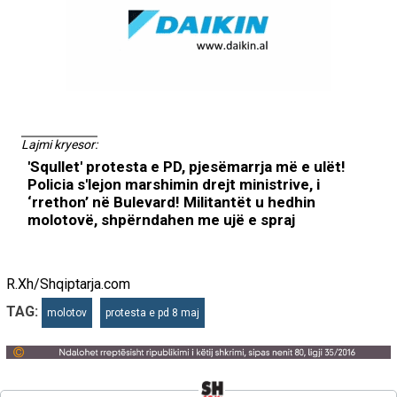
Lajmi kryesor:
'Squllet' protesta e PD, pjesëmarrja më e ulët!
Policia s'lejon marshimin drejt ministrive, i
‘rrethon’ në Bulevard! Militantët u hedhin
molotovë, shpërndahen me ujë e spraj
R.Xh/Shqiptarja.com
TAG:
molotov
protesta e pd 8 maj