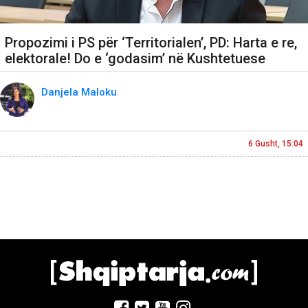
Propozimi i PS për ‘Territorialen’, PD: Harta e re,
elektorale! Do e ‘godasim’ në Kushtetuese
Danjela Maloku
6 Gusht, 15:04