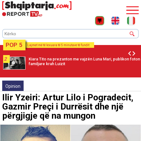
POP 5
Lajmet më të lexuara të 5 minutave të fundit
2
Kiara Tito na prezanton me vajzën Luna Mari, publikon foton
familjare krah Luizit
Opinion
Ilir Yzeiri: Artur Lilo i Pogradecit,
Gazmir Preçi i Durrësit dhe një
përgjigje që na mungon