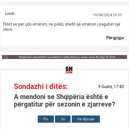
Lindi:
16/08/2024 20:33
Flitet se për çdo emërim, në polici, shefit që emëron i paguhet një
vlerë.
Përgjigju
Sondazhi i ditës:
9 Gusht, 17:40
A mendoni se Shqipëria është e
përgatitur për sezonin e zjarreve?
Po
Jo
I/e dyzuar