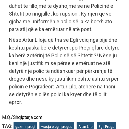
duhet të fillojmë të dyshojmë se në Policinë e
Shtetit po ringjallet korrupsioni. Ky njeri që vë
gjoba me uniformën e policisë ia ka borxh ato
para atij që e ka emëruar në atë post.
Nëse Artur Liloja që tha se Egli vdiq nga pija dhe
kështu paska bërë detyrën, po Preçi çfarë detyre
ka bërë zotërinj të Policisë së Shtetit ?! Nëse ju
keni një justifikim se përse e emëruat në atë
detyrë një polic të ndëshkuar për përkrahje të
drogës dhe nëse ky justifikim është ashtu si për
policin e Pogradecit Artur Lilo, atëherë na thoni
se detyrën e cilës polici ka kryer dhe të cilit
epror.
M.Q./Shqiptarja.com
TAG:
gazmir preçi
vrasja e egli proges
Artur Lilo
Egli Proga