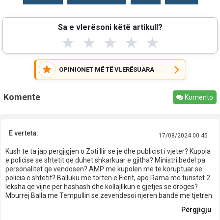
Sa e vlerësoni këtë artikull?
★
★
★
★
★
OPINIONET MË TË VLERËSUARA
Komente
Komento
E verteta:
17/08/2024 00:45
Kush te ta jap pergjigjen o Zoti Ilir se je dhe publicist i vjeter? Kupola
e policise se shtetit qe duhet shkarkuar e gjitha? Ministri bedel pa
personalitet qe vendosen? AMP me kupolen me te koruptuar se
policia e shtetit? Balluku me torten e Fierit, apo Rama me turistet 2
leksha qe vijne per hashash dhe kollajllkun e gjetjes se droges?
Mburrej Balla me Tempullin se zevendesoi njeren bande me tjetren.
Përgjigju