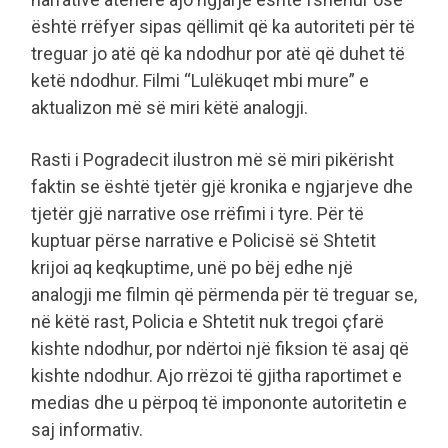
është rrëfyer sipas qëllimit që ka autoriteti për të
treguar jo atë që ka ndodhur por atë që duhet të
ketë ndodhur. Filmi “Lulëkuqet mbi mure” e
aktualizon më së miri këtë analogji.
Rasti i Pogradecit ilustron më së miri pikërisht
faktin se është tjetër gjë kronika e ngjarjeve dhe
tjetër gjë narrative ose rrëfimi i tyre. Për të
kuptuar përse narrative e Policisë së Shtetit
krijoi aq keqkuptime, unë po bëj edhe një
analogji me filmin që përmenda për të treguar se,
në këtë rast, Policia e Shtetit nuk tregoi çfarë
kishte ndodhur, por ndërtoi një fiksion të asaj që
kishte ndodhur. Ajo rrëzoi të gjitha raportimet e
medias dhe u përpoq të impononte autoritetin e
saj informativ.