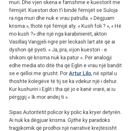
muri. Dhe vjen skena e famshme e kuestorit me
fëmijët. Kuestori don t’i bindë fëmijët se Suloja
ra nga muri dhe nuk e vrau patrulla. « Dëgjuam
krisma », thotë një fëmijë aty. « Kush foli ? », « Hë
mo kush ?» dhe një nga karabinierët, aktori
Vasillaq Vangjeli ngre për leckash lart atë që ai
dyshon që pyeti. « Ja, pra, vijon kuestori - e
shikoni që krisma nuk ka patur ». Për analogji
edhe media ato ditë tha që Eglin e vrau një bandit
se e qëlloi me grusht. Por
Artur Lilo
, në spital u
thoshte kolegëve të tij se ka vdekur një i dehur.
Kur kushuriri i Eglit i tha që jo e kanë vrarë, ai iu
përgjgij « Ik mor andej ti ».
Sipas Autoritetit policor ky polic ka kryer detyrën.
Ai nuk ka dëgjuar krisma. Gjithë ky paradoks
tragjikomik që prodhoi një narrativë krejtësisht