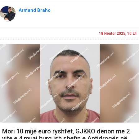
Armand Braho
18 Nëntor 2025, 10:24
Mori 10 mijë euro ryshfet, GJKKO dënon me 2
vite e 4 muaj burg ish shefin e Antidrogës në