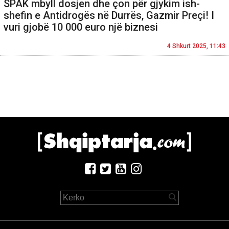
SPAK mbyll dosjen dhe çon për gjykim ish-
shefin e Antidrogës në Durrës, Gazmir Preçi! I
vuri gjobë 10 000 euro një biznesi
4 Shkurt 2025, 11:43