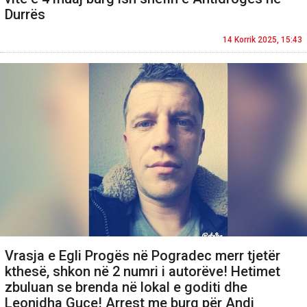
Durrës
14 Korrik 2025, 15:43
Vrasja e Egli Progës në Pogradec merr tjetër
kthesë, shkon në 2 numri i autorëve! Hetimet
zbuluan se brenda në lokal e goditi dhe
Leonidha Guçe! Arrest me burg për Andi