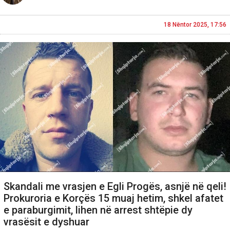
18 Nëntor 2025, 17:56
Skandali me vrasjen e Egli Progës, asnjë në qeli!
Prokuroria e Korçës 15 muaj hetim, shkel afatet
e paraburgimit, lihen në arrest shtëpie dy
vrasësit e dyshuar