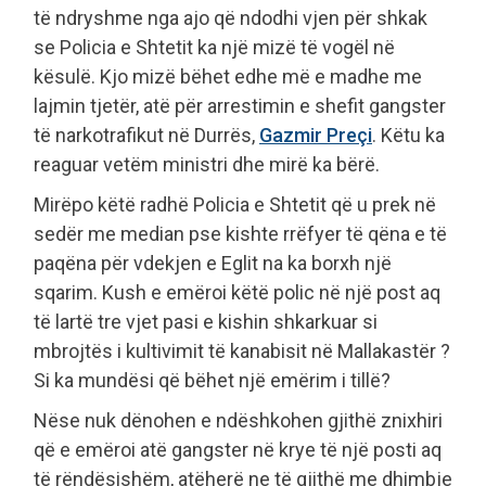
të ndryshme nga ajo që ndodhi vjen për shkak
se Policia e Shtetit ka një mizë të vogël në
kësulë. Kjo mizë bëhet edhe më e madhe me
lajmin tjetër, atë për arrestimin e shefit gangster
të narkotrafikut në Durrës,
Gazmir Preçi
. Këtu ka
reaguar vetëm ministri dhe mirë ka bërë.
Mirëpo këtë radhë Policia e Shtetit që u prek në
sedër me median pse kishte rrëfyer të qëna e të
paqëna për vdekjen e Eglit na ka borxh një
sqarim. Kush e emëroi këtë polic në një post aq
të lartë tre vjet pasi e kishin shkarkuar si
mbrojtës i kultivimit të kanabisit në Mallakastër ?
Si ka mundësi që bëhet një emërim i tillë?
Nëse nuk dënohen e ndëshkohen gjithë znixhiri
që e emëroi atë gangster në krye të një posti aq
të rëndësishëm, atëherë ne të gjithë me dhimbje