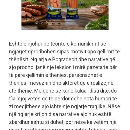
Është e njohur në teoritë e komunikimit se
ngjarjet riprodhohen sipas motivit apo qëllimit të
thënësit. Ngjarja e Pogradecit dhe narrative që
ajo prodhoi janë një leksion i mirë gazetarie për
të parë qëllimin e thënies, personazhet e
thënies, mesazhin dhe aktorët që e realizojnë
atë thënie. Me qenë se kanë kaluar disa ditë, do
t’ia lejoj vetes që të përdor edhe nota humori të
zi megjithëse ajo ishte një ngjarje tragjike. Nëse
një ngjarje krijon disa narrative ajo nuk është
zbardhur ashtu si duhet, por nëse ka vetëm një
narrativë atëherë ajo ngjarje është fshehur ose