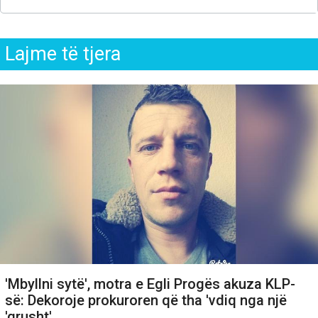
Lajme të tjera
'Mbyllni sytë', motra e Egli Progës akuza KLP-
së: Dekoroje prokuroren që tha 'vdiq nga një
'grusht'