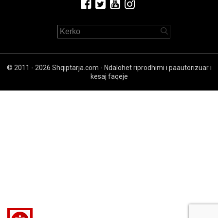
© 2011 - 2026 Shqiptarja.com - Ndalohet riprodhimi i paautorizuar i
kesaj faqeje