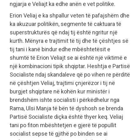
ngjarja e Veliajt ka edhe anën e vet politike.
Erion Veliaj e ka shpallur veten të pafajshëm dhe
ka akuzuar politikën, segmente të caktuara të
superstrukturës që ndaj tij është ngritur një
kurth. Mënyra e trajtimit të tij dhe të çështjes së
tij tani i kanë bindur edhe mbështetësit e
shumtë të Erion Veliajt se ai është një viktimë e
një kombinacioni tipik shqiptar. Heshtja e Partisë
Socialiste ndaj skandaleve që po vihen re përditë
në çështjen Veliaj, trajtimi çnjerëzor i tij në
burgjet shqiptare në kohën kur ministër i
brendshëm ishte socialisti i përkëdhelur nga
Rama, Ulsi Manja të bën të dyshosh se brenda
Partisë Socialiste diçka është thyer keq. Veliaj
tani po fiton mbështetjen e gjerë të popullit
socialist sepse të gjithë po binden se ai