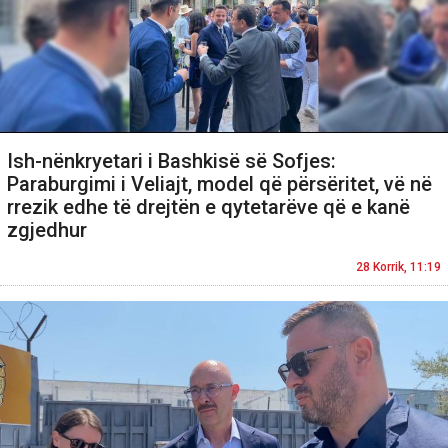
Ish-nënkryetari i Bashkisë së Sofjes:
Paraburgimi i Veliajt, model që përsëritet, vë në
rrezik edhe të drejtën e qytetarëve që e kanë
zgjedhur
28 Korrik, 11:19