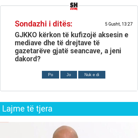
Sondazhi i ditës:
5 Gusht, 13:27
GJKKO kërkon të kufizojë aksesin e
mediave dhe të drejtave të
gazetarëve gjatë seancave, a jeni
dakord?
Po
Jo
Nuk e di
Lajme të tjera