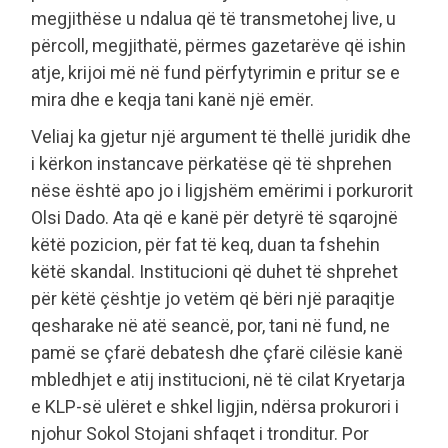
megjithëse u ndalua që të transmetohej live, u
përcoll, megjithatë, përmes gazetarëve që ishin
atje, krijoi më në fund përfytyrimin e pritur se e
mira dhe e keqja tani kanë një emër.
Veliaj ka gjetur një argument të thellë juridik dhe
i kërkon instancave përkatëse që të shprehen
nëse është apo jo i ligjshëm emërimi i porkurorit
Olsi Dado. Ata që e kanë për detyrë të sqarojnë
këtë pozicion, për fat të keq, duan ta fshehin
këtë skandal. Institucioni që duhet të shprehet
për këtë çështje jo vetëm që bëri një paraqitje
qesharake në atë seancë, por, tani në fund, ne
pamë se çfarë debatesh dhe çfarë cilësie kanë
mbledhjet e atij institucioni, në të cilat Kryetarja
e KLP-së ulëret e shkel ligjin, ndërsa prokurori i
njohur Sokol Stojani shfaqet i tronditur. Por