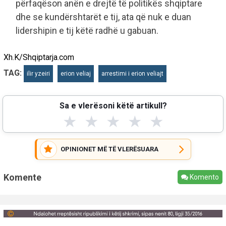
përfaqëson anën e drejtë të politikës shqiptare
dhe se kundërshtarët e tij, ata që nuk e duan
lidershipin e tij këtë radhë u gabuan.
Xh.K/Shqiptarja.com
TAG:
ilir yzeiri
erion veliaj
arrestimi i erion veliajt
Sa e vlerësoni këtë artikull?
★
★
★
★
★
OPINIONET MË TË VLERËSUARA
Komente
Komento