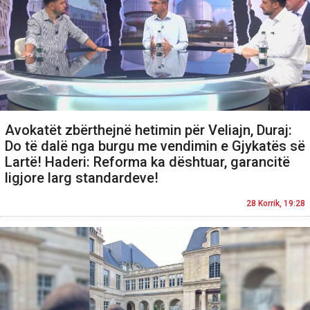
Avokatët zbërthejnë hetimin për Veliajn, Duraj:
Do të dalë nga burgu me vendimin e Gjykatës së
Lartë! Haderi: Reforma ka dështuar, garancitë
ligjore larg standardeve!
28 Korrik, 19:28