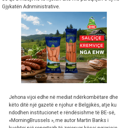
Gjykatën Adnministrative.
Jehona vijoi edhe në mediat ndërkombëtare dhe
këto ditë një gazetë e njohur e Belgjikës, atje ku
ndodhen institucionet e rëndësishme të BE-së,
«MorningBrussels », me autor Martin Banks i
kushtoi një reportazh të zgjeruar kësaj ngjarjeje