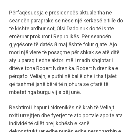
Përfaqësuesja e presidencës aktuale tha në
seancën paraprake se nëse një kërkesë e tillë do
të kishte ardhur sot, Olsi Dado nuk do të ishte
emëruar prokuror i Republikës. Për seancën
gjyqësore të datës 8 maj është folur gjatë. Ajo
mori një vlerë të posaçme për shkak se atë ditë
aty u paraqit edhe aktori më i madh shqiptar i
ditëve tona Robert Ndrenika. Robert Ndrenika e
përqafoi Veliajn, e puthi në ballë dhe i tha fjalët
që tashmë janë bërë të njohura se çfarë të
mbetet nga burgu vij e bëj unë.
Reshtimi i hapur i Ndrenikës në krah të Veliajt
nxiti urrejtjen dhe fyerjet te ato portale apo te ata
individë të cilët prej kohësh e kanë
dekonstruktuar edhe punën edhe personazhin e