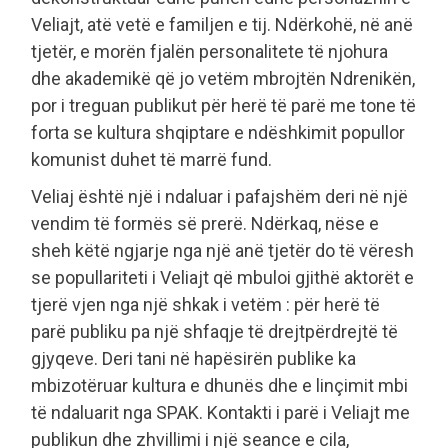
Veliajt, atë vetë e familjen e tij. Ndërkohë, në anë
tjetër, e morën fjalën personalitete të njohura
dhe akademikë që jo vetëm mbrojtën Ndrenikën,
por i treguan publikut për herë të parë me tone të
forta se kultura shqiptare e ndëshkimit popullor
komunist duhet të marrë fund.
Veliaj është një i ndaluar i pafajshëm deri në një
vendim të formës së prerë. Ndërkaq, nëse e
sheh këtë ngjarje nga një anë tjetër do të vëresh
se popullariteti i Veliajt që mbuloi gjithë aktorët e
tjerë vjen nga një shkak i vetëm : për herë të
parë publiku pa një shfaqje të drejtpërdrejtë të
gjyqeve. Deri tani në hapësirën publike ka
mbizotëruar kultura e dhunës dhe e linçimit mbi
të ndaluarit nga SPAK. Kontakti i parë i Veliajt me
publikun dhe zhvillimi i një seance e cila,