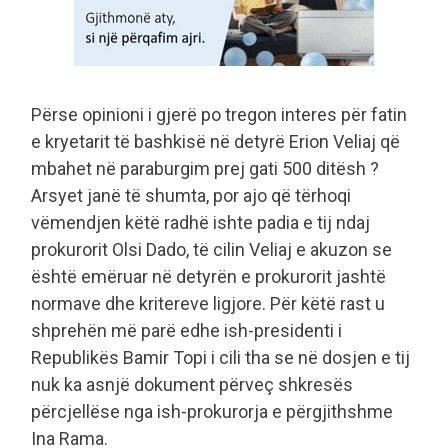
Përse opinioni i gjerë po tregon interes për fatin
e kryetarit të bashkisë në detyrë Erion Veliaj që
mbahet në paraburgim prej gati 500 ditësh ?
Arsyet janë të shumta, por ajo që tërhoqi
vëmendjen këtë radhë ishte padia e tij ndaj
prokurorit Olsi Dado, të cilin Veliaj e akuzon se
është emëruar në detyrën e prokurorit jashtë
normave dhe kritereve ligjore. Për këtë rast u
shprehën më parë edhe ish-presidenti i
Republikës Bamir Topi i cili tha se në dosjen e tij
nuk ka asnjë dokument përveç shkresës
përcjellëse nga ish-prokurorja e përgjithshme
Ina Rama.