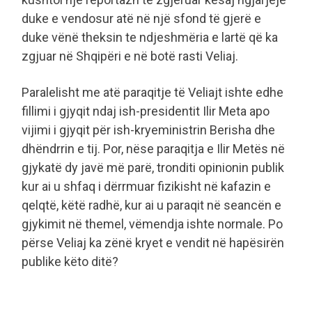
duke e vendosur atë në një sfond të gjerë e
duke vënë theksin te ndjeshmëria e lartë që ka
zgjuar në Shqipëri e në botë rasti Veliaj.
Paralelisht me atë paraqitje të Veliajt ishte edhe
fillimi i gjyqit ndaj ish-presidentit Ilir Meta apo
vijimi i gjyqit për ish-kryeministrin Berisha dhe
dhëndrrin e tij. Por, nëse paraqitja e Ilir Metës në
gjykatë dy javë më parë, tronditi opinionin publik
kur ai u shfaq i dërrmuar fizikisht në kafazin e
qelqtë, këtë radhë, kur ai u paraqit në seancën e
gjykimit në themel, vëmendja ishte normale. Po
përse Veliaj ka zënë kryet e vendit në hapësirën
publike këto ditë?