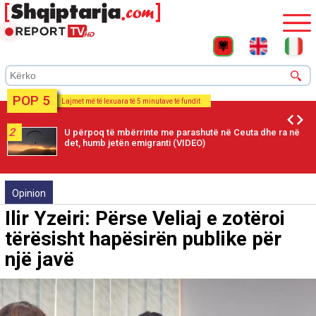
POP 5
Lajmet më të lexuara të 5 minutave të fundit
2
U përpoq të mbërrinte me parashutë në Ceuta dhe ra në
det, humb jetën emigranti (VIDEO)
Opinion
Ilir Yzeiri: Përse Veliaj e zotëroi
tërësisht hapësirën publike për
një javë