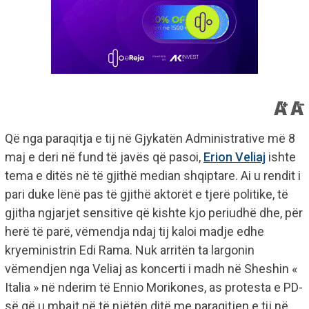
Që nga paraqitja e tij në Gjykatën Administrative më 8
maj e deri në fund të javës që pasoi,
Erion Veliaj
ishte
tema e ditës në të gjithë median shqiptare. Ai u rendit i
pari duke lënë pas të gjithë aktorët e tjerë politike, të
gjitha ngjarjet sensitive që kishte kjo periudhë dhe, për
herë të parë, vëmendja ndaj tij kaloi madje edhe
kryeministrin Edi Rama. Nuk arritën ta largonin
vëmendjen nga Veliaj as koncerti i madh në Sheshin «
Italia » në nderim të Ennio Morikones, as protesta e PD-
së që u mbajt në të njëtën ditë me paraqitjen e tij në