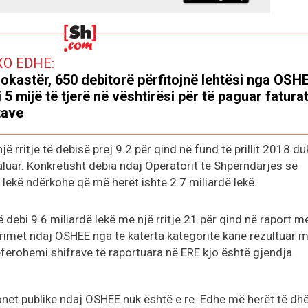
XO EDHE:
rokastër, 650 debitorë përfitojnë lehtësi nga OSHE
 5 mijë të tjerë në vështirësi për të paguar faturat
tave
ë rritje të debisë prej 9.2 për qind në fund të prillit 2018 du
kaluar. Konkretisht debia ndaj Operatorit të Shpërndarjes së
dë lekë ndërkohe që më herët ishte 2.7 miliardë lekë.
ë debi 9.6 miliardë lekë me një rritje 21 për qind në raport m
etyrimet ndaj OSHEE nga të katërta kategoritë kanë rezultuar 
eferohemi shifrave të raportuara në ERE kjo është gjendja
net publike ndaj OSHEE nuk është e re. Edhe më herët të dh