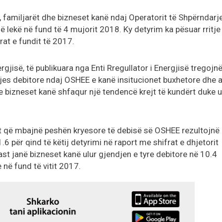
e, familjarët dhe bizneset kanë ndaj Operatorit të Shpërndarj
rdë lekë në fund të 4 mujorit 2018. Ky detyrim ka pësuar rritje
rat e fundit të 2017.
rgjisë, të publikuara nga Enti Rregullator i Energjisë tregojn
ndjes debitore ndaj OSHEE e kanë insitucionet buxhetore dhe 
 bizneset kanë shfaqur një tendencë krejt të kundërt duke u
rët që mbajnë peshën kryesore të debisë së OSHEE rezultojnë
1.6 për qind të këtij detyrimi në raport me shifrat e dhjetorit
st janë bizneset kanë ulur gjendjen e tyre debitore në 10.4
 në fund të vitit 2017.