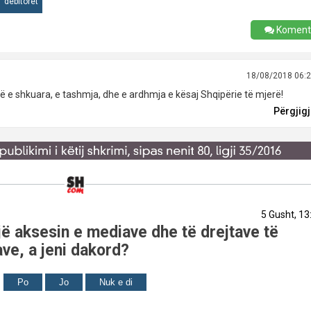
debitoret
Koment
18/08/2018 06:
shtë e shkuara, e tashmja, dhe e ardhmja e kësaj Shqipërie të mjerë!
Përgjig
5 Gusht, 13
ë aksesin e mediave dhe të drejtave të
ve, a jeni dakord?
Po
Jo
Nuk e di