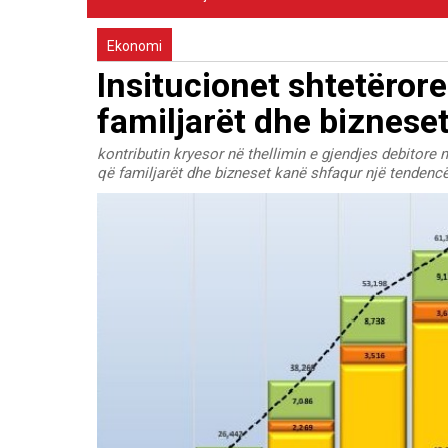
Ekonomi
Insitucionet shtetëror
familjarët dhe bizneset
kontributin kryesor në thellimin e gjendjes debitor
që familjarët dhe bizneset kanë shfaqur një tendencë 