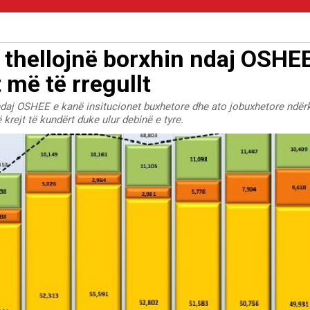
e thellojnë borxhin ndaj OSHEE
 më të rregullt
e ndaj OSHEE e kanë insitucionet buxhetore dhe ato jobuxhetore ndë
krejt të kundërt duke ulur debinë e tyre.