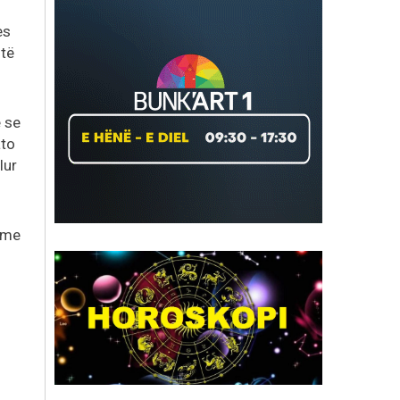
es
 të
ë se
ato
lur
 me