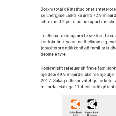
Borxhi total që institucionet shtetëror
së Energjisë Elektrike arriti 72.9 milia
lehtë me 0.2 për qind në raport me shif
Të dhënat e detajuara të sektorit të ene
kontributin kryesor në thellimin e gje
jobuxhetore ndërkohë që familjarët dhe
debinë e tyre.
Konkretisht referuar shifrave familja
një debi 49.9 miliardë lekë me një ulje 
2017. Sakaq edhe privatët që në këtë ra
miliardë lekë nga 11.4 miliardë që ishte