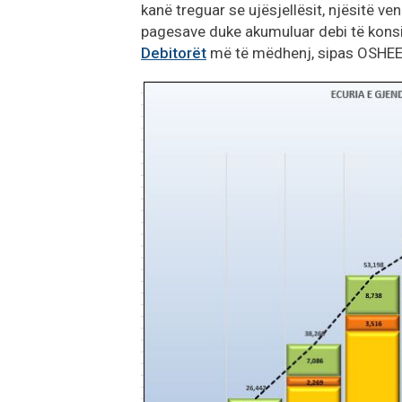
kanë treguar se ujësjellësit, njësitë ve
pagesave duke akumuluar debi të kons
Debitorët
më të mëdhenj, sipas OSHEE j