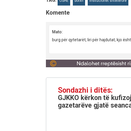
TAG:
OSHE
borxh
Insitucionet shtetërore
Komente
Mato:
burg për qytetarët, liri për hajdutat, kjo ë
Sondazhi i ditës:
GJKKO kërkon të kufizoj
gazetarëve gjatë seanca