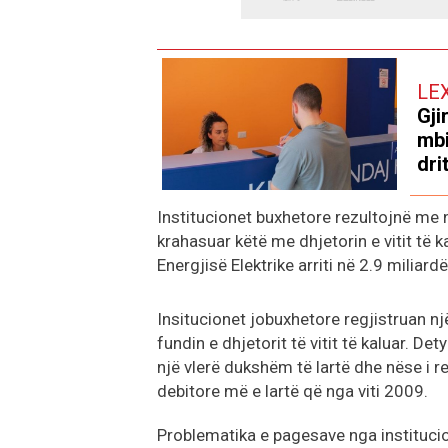
LE
Gji
mbi
dri
Institucionet buxhetore rezultojnë me nj
krahasuar këtë me dhjetorin e vitit të 
Energjisë Elektrike arriti në 2.9 miliar
Insitucionet jobuxhetore regjistruan nj
fundin e dhjetorit të vitit të kaluar. D
një vlerë dukshëm të lartë dhe nëse i r
debitore më e lartë që nga viti 2009.
Problematika e pagesave nga institucio