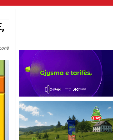
,
rkohë