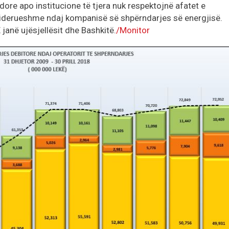
ndore apo institucione të tjera nuk respektojnë afatet e
iderueshme ndaj kompanisë së shpërndarjes së energjisë.
anë ujësjellësit dhe Bashkitë.
/Monitor