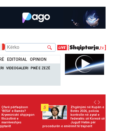
RË
EDITORIAL
OPINION
RI
VIDEOGALERI
PIKË E ZEZË
5
Çfarë përfaqëson
Zhgënjimi në Kupën e
'BESA' e Ramës?
Botës 2026, policia
Kryeministri shpjegon
kontrolle në zyrat e
filozofinë e
federatës së Koresë së
marrëveshjes
Jugut! Hetim për
iptarët
procedurën e emërimit të trajnerit