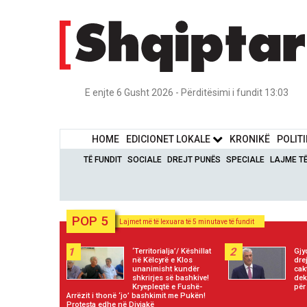
E enjte 6 Gusht 2026 - Përditësimi i fundit 13:03
HOME
EDICIONET LOKALE
KRONIKË
POLIT
TË FUNDIT
SOCIALE
DREJT PUNËS
SPECIALE
LAJME T
POP 5
Lajmet më të lexuara të 5 minutave të fundit
1
2
‘Territorialja’/ Këshillat
Gjy
në Këlcyrë e Klos
dre
unanimisht kundër
cak
shkrirjes së bashkive!
dek
Kryepleqtë e Fushë-
për
Arrëzit i thonë ‘jo’ bashkimit me Pukën!
Protesta edhe në Divjakë