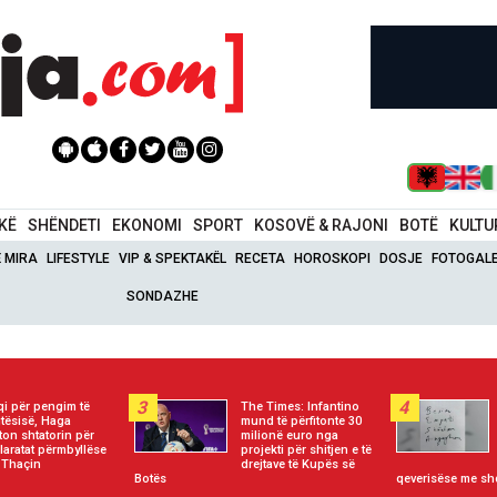
IKË
SHËNDETI
EKONOMI
SPORT
KOSOVË & RAJONI
BOTË
KULTU
Ë MIRA
LIFESTYLE
VIP & SPEKTAKËL
RECETA
HOROSKOPI
DOSJE
FOTOGALE
SONDAZHE
3
4
qi për pengim të
The Times: Infantino
jtësisë, Haga
mund të përfitonte 30
ton shtatorin për
milionë euro nga
laratat përmbyllëse
projekti për shitjen e të
 Thaçin
drejtave të Kupës së
Botës
qeverisëse me shq