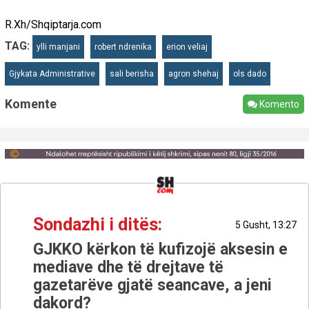
R.Xh/Shqiptarja.com
TAG:
ylli manjani
robert ndrenika
erion veliaj
Gjykata Administrative
sali berisha
agron shehaj
ols dado
Komente
Komento
Sondazhi i ditës:
5 Gusht, 13:27
GJKKO kërkon të kufizojë aksesin e
mediave dhe të drejtave të
gazetarëve gjatë seancave, a jeni
dakord?