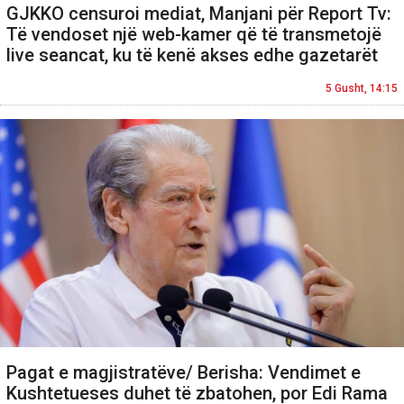
GJKKO censuroi mediat, Manjani për Report Tv:
Të vendoset një web-kamer që të transmetojë
live seancat, ku të kenë akses edhe gazetarët
5 Gusht, 14:15
Pagat e magjistratëve/ Berisha: Vendimet e
Kushtetueses duhet të zbatohen, por Edi Rama