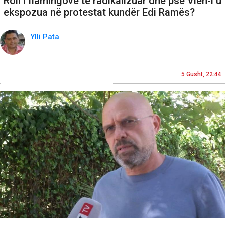
Roli i flamingove të radikalizuar dhe pse Vlen-i u
ekspozua në protestat kundër Edi Ramës?
Ylli Pata
5 Gusht, 22:44