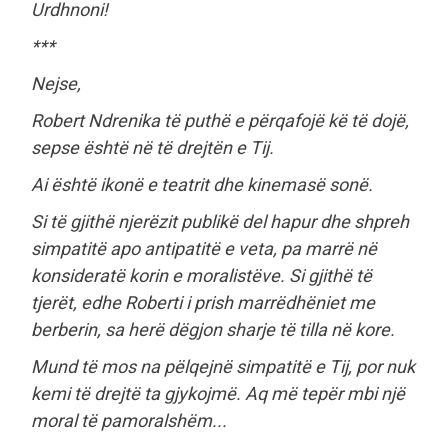
Urdhnoni!
***
Nejse,
Robert Ndrenika të puthë e përqafojë kë të dojë,
sepse është në të drejtën e Tij.
Ai është ikonë e teatrit dhe kinemasë sonë.
Si të gjithë njerëzit publikë del hapur dhe shpreh
simpatitë apo antipatitë e veta, pa marrë në
konsideratë korin e moralistëve. Si gjithë të
tjerët, edhe Roberti i prish marrëdhëniet me
berberin, sa herë dëgjon sharje të tilla në kore.
Mund të mos na pëlqejnë simpatitë e Tij, por nuk
kemi të drejtë ta gjykojmë. Aq më tepër mbi një
moral të pamoralshëm...