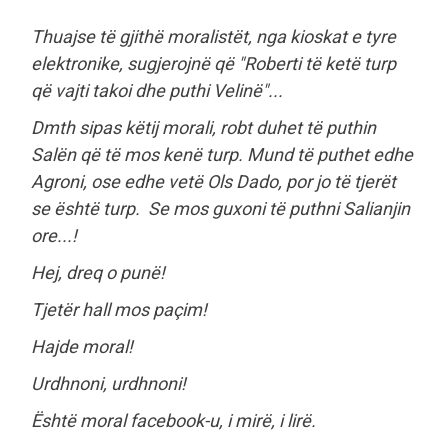
Thuajse të gjithë moralistët, nga kioskat e tyre
elektronike, sugjerojnë që "Roberti të ketë turp
që vajti takoi dhe puthi Velinë"...
Dmth sipas këtij morali, robt duhet të puthin
Salën që të mos kenë turp. Mund të puthet edhe
Agroni, ose edhe vetë Ols Dado, por jo të tjerët
se është turp. Se mos guxoni të puthni Salianjin
ore...!
Hej, dreq o punë!
Tjetër hall mos paçim!
Hajde moral!
Urdhnoni, urdhnoni!
Është moral facebook-u, i mirë, i lirë.