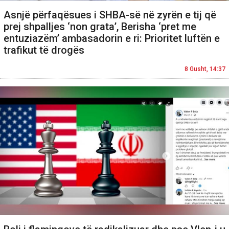
Asnjë përfaqësues i SHBA-së në zyrën e tij që
prej shpalljes ‘non grata’, Berisha ‘pret me
entuziazëm’ ambasadorin e ri: Prioritet luftën e
trafikut të drogës
8 Gusht, 14:37