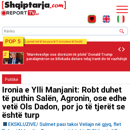
POP 5
Lajmet më të lexuara të 5 minutave të fundit
2
'Marrëveshje ose dorëzim të plotë' Donald Trump
paralajmëron se bllokada detare ndaj Iranit do të vazhdojë
Politikë
Ironia e Ylli Manjanit: Robt duhet
të puthin Salën, Agronin, ose edhe
vetë Ols Dadon, por jo të tjerët se
është turp
EKSKLUZIVE/ Sulmet pasi takoi Veliajn në gjyq, flet