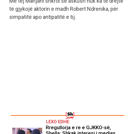
Më tej Manjani shkroi se askush nuk ka të drejtë
të gjykojë aktorin e madh Robert Ndrenika, për
simpatitë apo antipatitë e tij.
LEXO EDHE:
Rregullorja e re e GJKKO-së,
Shella: Shkak interesi i medias