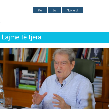
Po
Jo
Nuk e di
Lajme të tjera