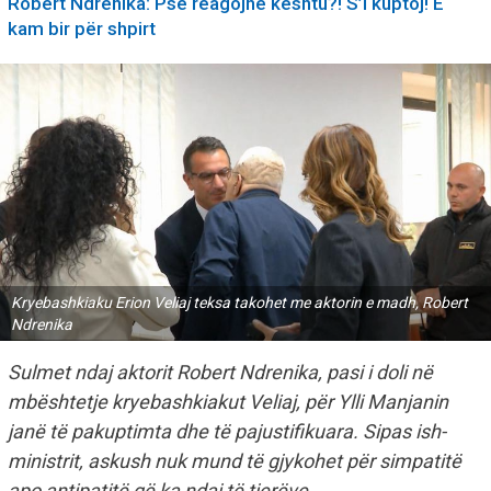
Robert Ndrenika: Pse reagojnë kështu?! S’i kuptoj! E
kam bir për shpirt
Kryebashkiaku Erion Veliaj teksa takohet me aktorin e madh, Robert
Ndrenika
Sulmet ndaj aktorit Robert Ndrenika, pasi i doli në
mbështetje kryebashkiakut Veliaj, për Ylli Manjanin
janë të pakuptimta dhe të pajustifikuara. Sipas ish-
ministrit, askush nuk mund të gjykohet për simpatitë
apo antipatitë që ka ndaj të tjerëve.