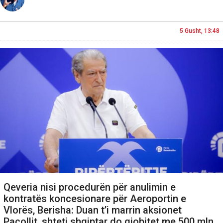
5 Gusht, 13:48
Qeveria nisi procedurën për anulimin e
kontratës koncesionare për Aeroportin e
Vlorës, Berisha: Duan t’i marrin aksionet
Pacollit, shteti shqiptar do gjobitet me 500 mln