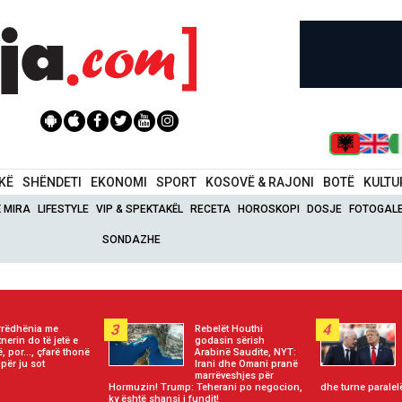
IKË
SHËNDETI
EKONOMI
SPORT
KOSOVË & RAJONI
BOTË
KULTU
Ë MIRA
LIFESTYLE
VIP & SPEKTAKËL
RECETA
HOROSKOPI
DOSJE
FOTOGALE
SONDAZHE
3
4
rëdhënia me
Rebelët Houthi
tnerin do të jetë e
godasin sërish
ë, por..., çfarë thonë
Arabinë Saudite, NYT:
 për ju sot
Irani dhe Omani pranë
marrëveshjes për
Hormuzin! Trump: Teherani po negocion,
dhe turne paralel
ky është shansi i fundit!