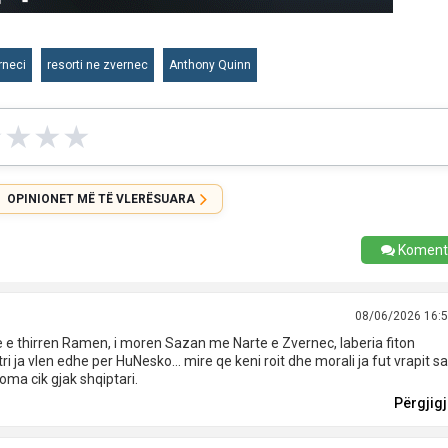
rneci
resorti ne zvernec
Anthony Quinn
★
★
★
★
OPINIONET MË TË VLERËSUARA
Koment
08/06/2026 16:
ane e thirren Ramen, i moren Sazan me Narte e Zvernec, laberia fiton
ri ja vlen edhe per HuNesko… mire qe keni roit dhe morali ja fut vrapit sa
koma cik gjak shqiptari.
Përgjig