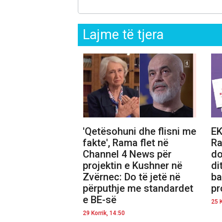
Lajme të tjera
'Qetësohuni dhe flisni me
EK
fakte', Rama flet në
Ra
Channel 4 News për
do
projektin e Kushner në
di
Zvërnec: Do të jetë në
ba
përputhje me standardet
pr
e BE-së
25 K
29 Korrik, 14:50