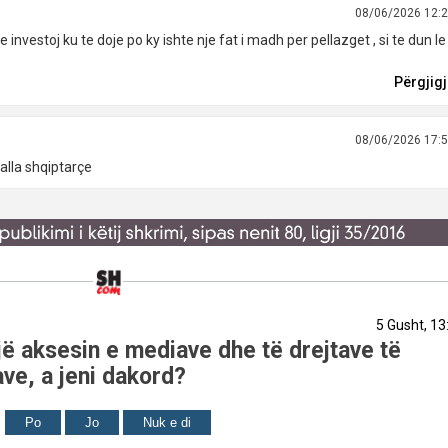
08/06/2026 12:
investoj ku te doje po ky ishte nje fat i madh per pellazget , si te dun le
Përgjig
08/06/2026 17:
alla shqiptarçe
5 Gusht, 13
ë aksesin e mediave dhe të drejtave të
ve, a jeni dakord?
Po
Jo
Nuk e di