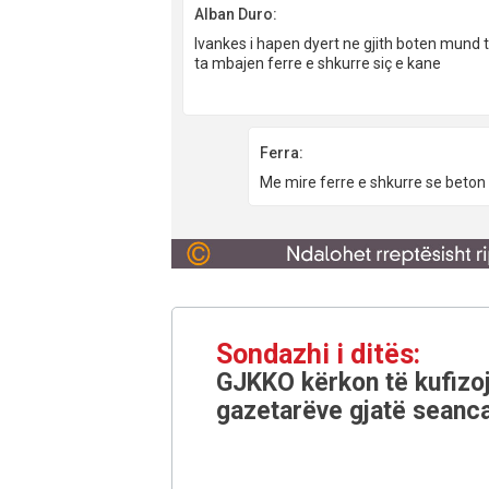
Alban Duro:
Ivankes i hapen dyert ne gjith boten mund te 
ta mbajen ferre e shkurre siç e kane
Ferra:
Me mire ferre e shkurre se beton 
Sondazhi i ditës:
GJKKO kërkon të kufizoj
gazetarëve gjatë seanca