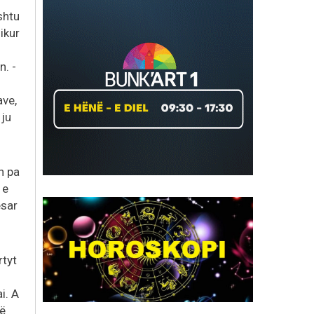
shtu
sikur
n. -
ave,
 ju
n pa
 e
esar
rtyt
i. A
në