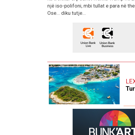
një iso-polifoni, mbi tullat e para në t
Ose... diku tutje...
LE
Tur