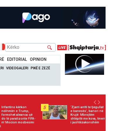
RË
EDITORIAL
OPINION
RI
VIDEOGALERI
PIKË E ZEZË
5
Infantino kërkon
‘Zjarri arriti te tjegullat
ndihmën e Trump,
e banesës’, banori në
formohet aleanca që
Krujë: Mbrojtëm
do të paralizonte FIFA-
shtëpitë me kova, tmerr
n! Mocion mosbesimi
i jashtëzakonshëm
ë