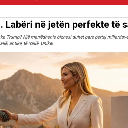
Labëri në jetën perfekte të s
anka Trump? Një marrëdhënie biznesi duhet parë përtej miliardav
ë, antike, të rrallë. Unike!