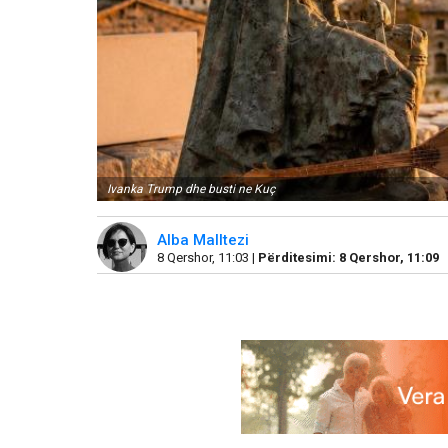
Ivanka Trump dhe busti ne Kuç
Alba Malltezi
8 Qershor, 11:03 |
Përditesimi: 8 Qershor, 11:09