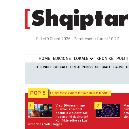
E diel 9 Gusht 2026 - Përditësimi i fundit 10:27
HOME
EDICIONET LOKALE
KRONIKË
POLIT
TË FUNDIT
SOCIALE
DREJT PUNËS
SPECIALE
LAJME T
POP 5
Lajmet më të lexuara të 5 minutave të fundit
1
2
Vrau 20-vjeçarin me
Mar
pushkë, zbardhet
par
dëshmia e autorit: Më
qet
ngacmoi të dashurën!
yjet
Konflikte edhe se kush
ishte ‘më i forti’ i lagjes