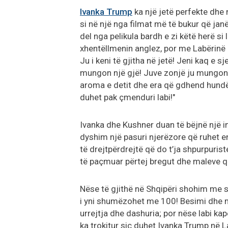
Ivanka Trump
ka një jetë perfekte dhe 
si në një nga filmat më të bukur që jan
del nga pelikula bardh e zi këtë herë si
xhentëllmenin anglez, por me Labërinë d
Ju i keni të gjitha në jetë! Jeni kaq e 
mungon një gjë! Juve zonjë ju mungon pak
aroma e detit dhe era që gdhend hundë 
duhet pak çmenduri labi!"
Ivanka dhe Kushner duan të bëjnë një 
dyshim një pasuri njerëzore që ruhet en
të drejtpërdrejtë që do t’ja shpurpurist
të paçmuar përtej bregut dhe maleve që
Nëse të gjithë në Shqipëri shohim me sk
i yni shumëzohet me 100! Besimi dhe m
urrejtja dhe dashuria; por nëse labi kap
ka trokitur siç duhet Ivanka Trump në 