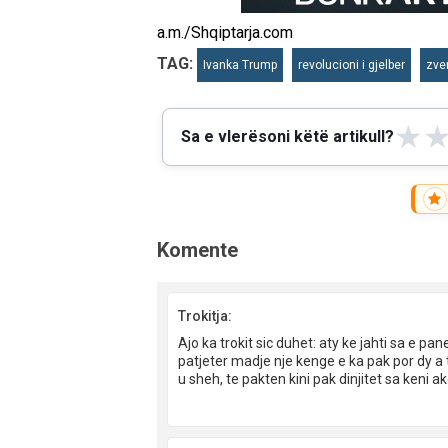
a.m./Shqiptarja.com
TAG:
Ivanka Trump
revolucioni i gjelber
zve
★
Sa e vlerësoni këtë artikull?
Komente
Trokitja:
Ajo ka trokit sic duhet: aty ke jahti sa e p
patjeter madje nje kenge e ka pak por dy a t
u sheh, te pakten kini pak dinjitet sa keni a