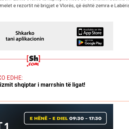
hemelet e rezortit në brigjet e Vlorës, që është zemra e Labëri
XO EDHE:
izmit shqiptar i marrshin të ligat!