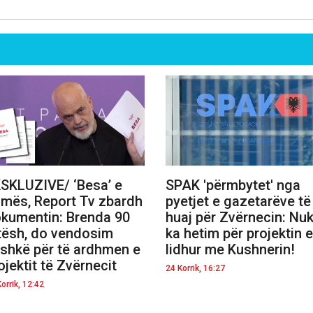
SKLUZIVE/ ‘Besa’ e
SPAK 'përmbytet' nga
mës, Report Tv zbardh
pyetjet e gazetarëve të
kumentin: Brenda 90
huaj për Zvërnecin: Nu
tësh, do vendosim
ka hetim për projektin e
shkë për të ardhmen e
lidhur me Kushnerin!
ojektit të Zvërnecit
24 Korrik, 16:27
orrik, 12:42