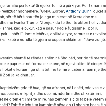
një familje perfekte! Si një kartolinë e përkryer. Por tamam a
ë realizuar ndonjëherë, “Greku Zorba”,
Anthony Quinn
, duket 
 lab, për të bërë batutën jo nga minierat në Kretë dhe me
he me Ivanka Trump: “Zonjë, - do të thonte aktori hollivudia
sjellshme, kaq e bukur, kaq e pasur, kaq e fuqishme… por ju
… labëri!”. Isot e lebërve, dollitë e tyre, romuzet e tavolin
-shkabë e nofulla të gjëra si copëza shkëmbi… "Juve zonjë,
investim shumë të rëndësishëm në Shqipëri, por do të merrni
de e paprekur në forma e zakone, në një vitalitet të sinqertë
e flokët e kuruar nga stilistët më të mirë! Labëria ruan një th
 Zoti ja ka dhuruar.
epticizëm çdo të huaj që na afrohet, në Labëri, çdo ves e vi
osbesimi, mikpritja dhe dëbimi, ndërtimi dhe shkatërrimi,
et në ditën e tij më të mirë, hap zemrën siç di ta bëjë vetëm a
Labëri? Eshtë e lehtë ta kuptojmë nëse do t’i shohim bashkë 