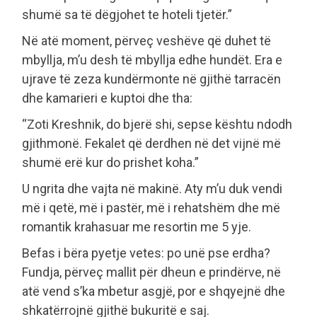
shumë sa të dëgjohet te hoteli tjetër.”
Në atë moment, përveç veshëve që duhet të
mbyllja, m’u desh të mbyllja edhe hundët. Era e
ujrave të zeza kundërmonte në gjithë tarracën
dhe kamarieri e kuptoi dhe tha:
“Zoti Kreshnik, do bjerë shi, sepse kështu ndodh
gjithmonë. Fekalet që derdhen në det vijnë më
shumë erë kur do prishet koha.”
U ngrita dhe vajta në makinë. Aty m’u duk vendi
më i qetë, më i pastër, më i rehatshëm dhe më
romantik krahasuar me resortin me 5 yje.
Befas i bëra pyetje vetes: po unë pse erdha?
Fundja, përveç mallit për dheun e prindërve, në
atë vend s’ka mbetur asgjë, por e shqyejnë dhe
shkatërrojnë gjithë bukuritë e saj.