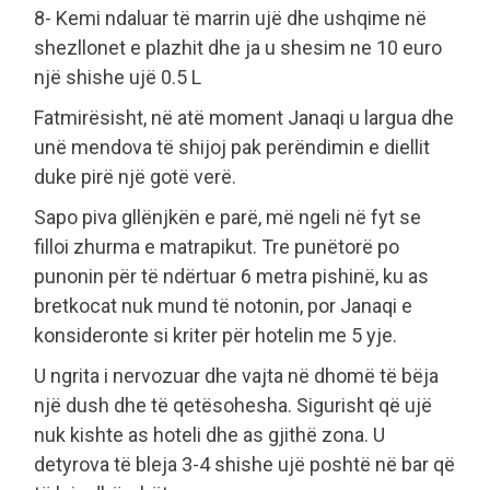
8- Kemi ndaluar të marrin ujë dhe ushqime në
shezllonet e plazhit dhe ja u shesim ne 10 euro
një shishe ujë 0.5 L
Fatmirësisht, në atë moment Janaqi u largua dhe
unë mendova të shijoj pak perëndimin e diellit
duke pirë një gotë verë.
Sapo piva gllënjkën e parë, më ngeli në fyt se
filloi zhurma e matrapikut. Tre punëtorë po
punonin për të ndërtuar 6 metra pishinë, ku as
bretkocat nuk mund të notonin, por Janaqi e
konsideronte si kriter për hotelin me 5 yje.
U ngrita i nervozuar dhe vajta në dhomë të bëja
një dush dhe të qetësohesha. Sigurisht që ujë
nuk kishte as hoteli dhe as gjithë zona. U
detyrova të bleja 3-4 shishe ujë poshtë në bar që