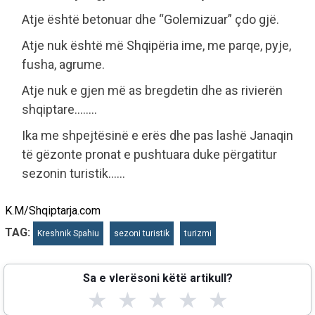
Atje është betonuar dhe “Golemizuar” çdo gjë.
Atje nuk është më Shqipëria ime, me parqe, pyje,
fusha, agrume.
Atje nuk e gjen më as bregdetin dhe as rivierën
shqiptare……..
Ika me shpejtësinë e erës dhe pas lashë Janaqin
të gëzonte pronat e pushtuara duke përgatitur
sezonin turistik……
K.M/Shqiptarja.com
TAG:
Kreshnik Spahiu
sezoni turistik
turizmi
Sa e vlerësoni këtë artikull?
★
★
★
★
★