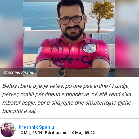
Kreshnik Spahiu
Befas i bëra pyetje vetes: po unë pse erdha? Fundja,
përveç mallit për dheun e prindërve, në atë vend s’ka
mbetur asgjë, por e shqyejnë dhe shkatërrojnë gjithë
bukuritë e saj.
Kreshnik Spahiu
10 Maj, 08:54 |
Përditesimi: 10 Maj, 09:02