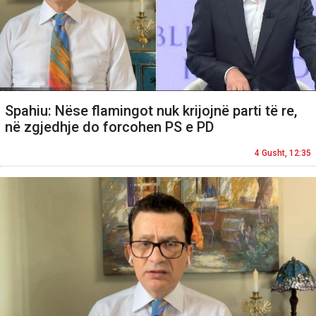
Spahiu: Nëse flamingot nuk krijojnë parti të re,
në zgjedhje do forcohen PS e PD
4 Gusht, 12:35