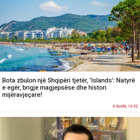
Bota zbulon një Shqipëri tjetër, 'Islands': Natyrë
e egër, brigje magjepsëse dhe histori
mijëravjeçare!
4 Gusht, 16:32