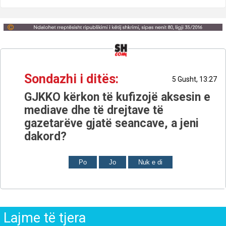
Sondazhi i ditës:
5 Gusht, 13:27
GJKKO kërkon të kufizojë aksesin e
mediave dhe të drejtave të
gazetarëve gjatë seancave, a jeni
dakord?
Po
Jo
Nuk e di
Lajme të tjera