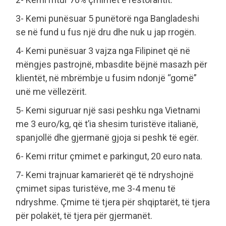
3- Kemi punësuar 5 punëtorë nga Bangladeshi
se në fund u fus një dru dhe nuk u jap rrogën.
4- Kemi punësuar 3 vajza nga Filipinet që në
mëngjes pastrojnë, mbasdite bëjnë masazh për
klientët, në mbrëmbje u fusim ndonjë “gomë”
unë me vëllezërit.
5- Kemi siguruar një sasi peshku nga Vietnami
me 3 euro/kg, që t’ia shesim turistëve italianë,
spanjollë dhe gjermanë gjoja si peshk të egër.
6- Kemi rritur çmimet e parkingut, 20 euro nata.
7- Kemi trajnuar kamarierët që të ndryshojnë
çmimet sipas turistëve, me 3-4 menu të
ndryshme. Çmime të tjera për shqiptarët, të tjera
për polakët, të tjera për gjermanët.