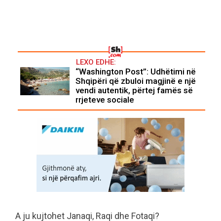
LEXO EDHE:
“Washington Post”: Udhëtimi në
Shqipëri që zbuloi magjinë e një
vendi autentik, përtej famës së
rrjeteve sociale
A ju kujtohet Janaqi, Raqi dhe Fotaqi?