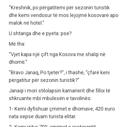
“Kreshnik, po përgatitemi për sezonin turistik
dhe kemi vendosur të mos lejojmë kosovarë apo
malok në hotel.”
U shtanga dhe e pyeta: pse?
Më tha:
“Vjet kapa një çift nga Kosova me shalqi në
dhomë.”
“Bravo Janaq, Po tjetër?”, i thashë, “çfarë keni
përgatitur për sezonin turistik?”
Janaqi i mori stilolapsin kamarierit dhe filloi të
shkruante mbi mbulesën e tavolinës:
1- Kemi dyfishuar çmimet e dhomave, 420 euro
nata sepse duam turista elitar.
2- Kemi rritur 70% çmimet e restorantit.