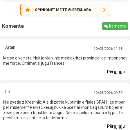
OPINIONET MË TË VLERËSUARA
Komente
Komento
Artan:
10/05/2026 11:18
Me se e vertete. Nuk ja vlen, nje mediokritet provincial qe imponohet
me force. Cmimet si jugu Frances
Përgjigju
Ilir:
10/05/2026 09:59
Nje pyetje z.Kreshnik: A e di zotria kuptimin e fjales SPAHI, qe mban
per mbiemer? Pervec kesaj nuk ka pse harxhon kaq shum bojen e
zeze per zonen turistike te Jugut. Nese si pelqen , puna e tij por ta
pershkruaj si eshte e jo ta deformoj!
Përgjigju