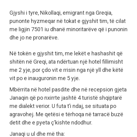
Gjyshi i tyre, Nikollaqi, emigrant nga Greqia,
punonte hyzmeqar në tokat e gjyshit tim, të cilat
me ligjin 7501 iu dhanë minoritarëve që i punonin
dhe jo ne pronarëve.
Në tokën e gjyshit tim, me lekët e hashashit që
shitën në Greqi, ata ndërtuan një hotel fillimisht
me 2 yje, por çdo vit e rrisin nga një yll dhe këtë
vit po e inauguronin me 5 yje.
Mbërrita në hotel pasdite dhe në recepsion gjeta
Janaqin që po nxirrte jashtë 4 turistë shqiptarë
me dialekt verior. U futa t’i ndaj, se situata po
agravohej. Me qetësi e tërhoqa në tarracë buzë
detit dhe e pyeta ç’kishte ndodhur.
Janaqi u ul dhe më tha: