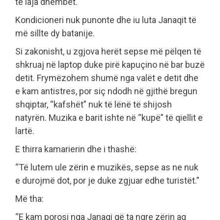
të laja dhëmbët.
Kondicioneri nuk punonte dhe iu luta Janaqit të
më sillte dy batanije.
Si zakonisht, u zgjova herët sepse më pëlqen të
shkruaj në laptop duke pirë kapuçino në bar buzë
detit. Frymëzohem shumë nga valët e detit dhe
e kam antistres, por siç ndodh në gjithë bregun
shqiptar, “kafshët” nuk të lënë të shijosh
natyrën. Muzika e barit ishte në “kupë” të qiellit e
lartë.
E thirra kamarierin dhe i thashë:
“Të lutem ule zërin e muzikës, sepse as ne nuk
e durojmë dot, por je duke zgjuar edhe turistët.”
Më tha:
“E kam porosi nga Janaqi që ta ngre zërin aq