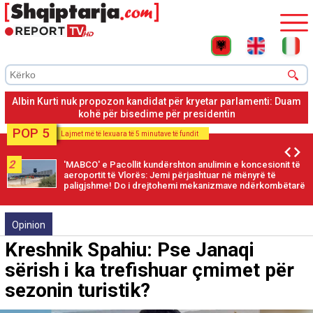
Albin Kurti nuk propozon kandidat për kryetar parlamenti: Duam
kohë për bisedime për presidentin
POP 5
Lajmet më të lexuara të 5 minutave të fundit
2
'MABCO' e Pacollit kundërshton anulimin e koncesionit të
aeroportit të Vlorës: Jemi përjashtuar në mënyrë të
paligjshme! Do i drejtohemi mekanizmave ndërkombëtarë
Opinion
Kreshnik Spahiu: Pse Janaqi
sërish i ka trefishuar çmimet për
sezonin turistik?