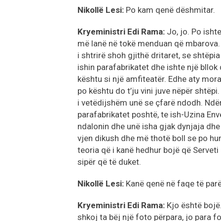
Nikollë Lesi:
Po kam qenë dëshmitar.
Kryeministri Edi Rama:
Jo, jo. Po ish
më lanë në tokë menduan që mbarova. 
i shtrirë shoh gjithë dritaret, se shtëp
ishin parafabrikatet dhe ishte një bllok 
kështu si një amfiteatër. Edhe aty mora f
po kështu do t’ju vini juve nëpër shtëpi
i vetëdijshëm unë se çfarë ndodh. Ndër
parafabrikatet poshtë, te ish-Uzina Env
ndalonin dhe unë isha gjak dynjaja dh
vjen dikush dhe më thotë boll se po hu
teoria që i kanë hedhur bojë që Serveti
sipër që të duket.
Nikollë Lesi:
Kanë qenë në faqe të parë
Kryeministri Edi Rama:
Kjo është bojë
shkoj ta bëj një foto përpara, jo para f