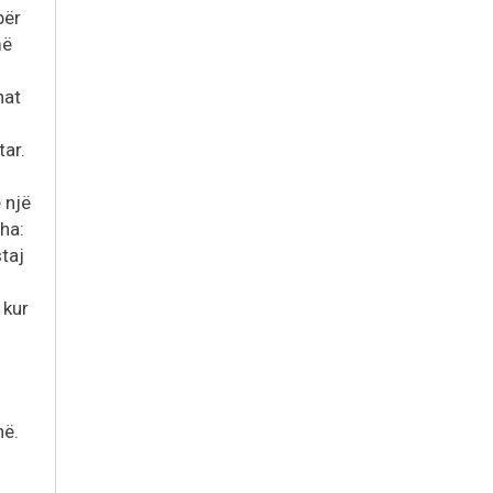
për
më
nat
tar.
 një
tha:
taj
 kur
në.