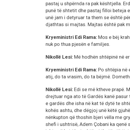
pastaj u shpërnda ra pak kështjella. Er
punë të shtetit dhe pastaj filloi beteja 
unë jam i detyruar ta them se është për
djathtas si majtas. Majtas është pak m
Kryeministri Edi Rama:
Mos e bëj kraha
nuk po thua pjesën e familjes.
Nikollë Lesi:
Më hodhën shtëpinë në er
Kryeministri Edi Rama:
Po shtëpia në e
atij, do ta vrasim, do ta bëjmë. Domethë
Nikollë Lesi:
Edi se më ktheve prapë. M
drejtuar nga ato të Gardës kanë pasur te
e gardës dhe isha në kat të dytë te shtë
kohës ashtu, dhe dëgjoj unë këtë gjuhën
nënkupton që thoshin bjeri vëlla me gry
shefi i ushtrisë, Adem Çobani ka qenë she