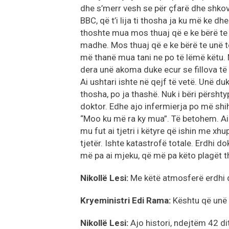
dhe s’merr vesh se për çfarë dhe shkov
BBC, që t’i lija ti thosha ja ku më ke dh
thoshte mua mos thuaj që e ke bërë te u
madhe. Mos thuaj që e ke bërë te unë të
më thanë mua tani ne po të lëmë këtu. 
dera unë akoma duke ecur se fillova të f
Ai ushtari ishte në qejf të vetë. Unë duk
thosha, po ja thashë. Nuk i bëri përshty
doktor. Edhe ajo infermierja po më shih
“Moo ku më ra ky mua”. Të betohem. Ai
mu fut ai tjetri i këtyre që ishin me xhup
tjetër. Ishte katastrofë totale. Erdhi do
më pa ai mjeku, që më pa këto plagët th
Nikollë Lesi:
Me këtë atmosferë erdhi 
Kryeministri Edi Rama:
Kështu që unë 
Nikollë Lesi:
Ajo histori, ndejtëm 42 dit