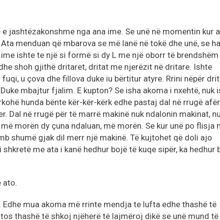
te e jashtëzakonshme nga ana ime. Se unë në momentin kur a
Ata menduan që mbarova se më lanë në tokë dhe unë, se ha
ia ime ishte te një si formë si dy L me një oborr të brendshëm
dhe shoh gjithë dritaret, dritat me njerëzit në dritare. Ishte
uqi, u çova dhe fillova duke iu bërtitur atyre. Rrini nëpër dri
. Duke mbajtur fjalim. E kupton? Se isha akoma i nxehtë, nuk 
kohë hunda bënte kër-kër-kërk edhe pastaj dal në rrugë afër
er. Dal në rrugë për të marrë makinë nuk ndalonin makinat, n
e më morën dy çuna ndaluan, më morën. Se kur unë po flisja
mb shumë gjak dil merr një makinë. Të kujtohet që doli ajo
 i shkretë me ata i kanë hedhur bojë të kuqe sipër, ka hedhur 
 ato.
. Edhe mua akoma më rrinte mendja te lufta edhe thashë të
otos thashë të shkoj njëherë të lajmëroj dikë se unë mund të 