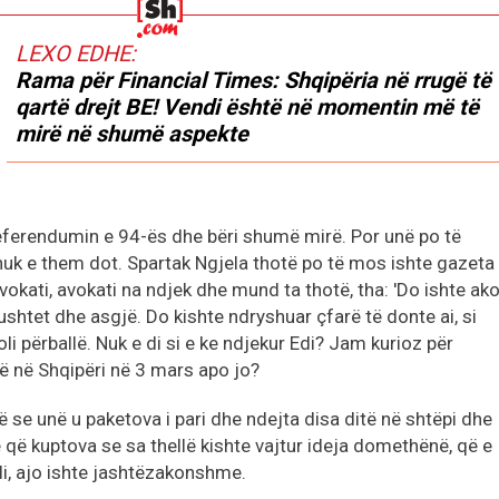
LEXO EDHE:
Rama për Financial Times: Shqipëria në rrugë të
qartë drejt BE! Vendi është në momentin më të
mirë në shumë aspekte
referendumin e 94-ës dhe bëri shumë mirë. Por unë po të
uk e them dot. Spartak Ngjela thotë po të mos ishte gazeta
vokati, avokati na ndjek dhe mund ta thotë, tha: 'Do ishte a
ushtet dhe asgjë. Do kishte ndryshuar çfarë të donte ai, si
li përballë. Nuk e di si e ke ndjekur Edi? Jam kurioz për
ë në Shqipëri në 3 mars apo jo?
se unë u paketova i pari dhe ndejta disa ditë në shtëpi dhe
 që kuptova se sa thellë kishte vajtur ideja domethënë, që e
ali, ajo ishte jashtëzakonshme.