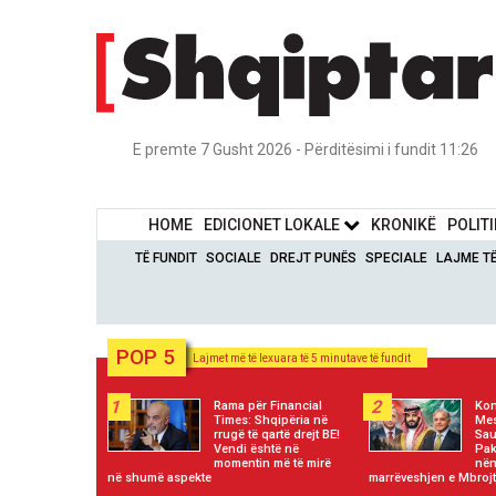
E premte 7 Gusht 2026 - Përditësimi i fundit 11:26
HOME
EDICIONET LOKALE
KRONIKË
POLIT
TË FUNDIT
SOCIALE
DREJT PUNËS
SPECIALE
LAJME T
POP 5
Lajmet më të lexuara të 5 minutave të fundit
1
2
Rama për Financial
Kon
Times: Shqipëria në
Mes
rrugë të qartë drejt BE!
Sau
Vendi është në
Pak
momentin më të mirë
nën
në shumë aspekte
marrëveshjen e Mbrojt