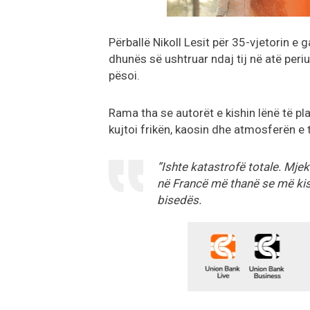
Përballë Nikoll Lesit për 35-vjetorin e
dhunës së ushtruar ndaj tij në atë per
pësoi.
Rama tha se autorët e kishin lënë të p
kujtoi frikën, kaosin dhe atmosferën e 
”Ishte katastrofë totale. Mjek
në Francë më thanë se më kis
bisedës.