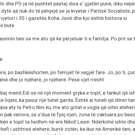
dhi dhe PS-ja në pushtet pastaj disa s‘ gjetën punë, diku nëpë
e dytë që nuk do të pëlqejë se je kryetar i Partisë Socialiste, 
vjetori i 35 i gazetës Koha Jonë dhe kjo është historia si
ë butë.
simin tani se me ato që ke përjetuar ti e familja. Po prit se t
ë.
rë, po bashkëshorten, po fëmijët të vegjël fare. Jo, po ti, çuni
në dhe jo njëherë, jo njëherë. Pesë vjet rresht.
baj mend Edi se në një moment gryka e topit, e tankut që is
 liqeni, ka pasur një tunel garda. Është ai tuneli që dilnin ta
pia aty te Petro Nini ku, me ato grilat e vogla që ishin atëher
 pak veriore, se s’dua të fyej njeri, zona të caktuara po beso
kën e topit ta hedhim në erë Nikoll Lesin. Ndërkohë ishte dh
fi i ushtrisë atëherë, burrë zotëri, ka ikur në Amerikë tani, a