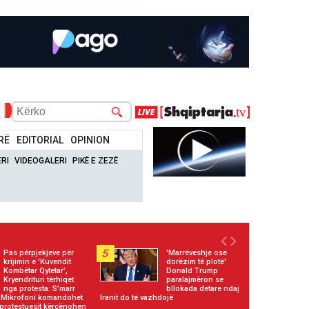
RË
EDITORIAL
OPINION
RI
VIDEOGALERI
PIKË E ZEZË
5
Pas përpjekjeve për
'Marrëveshje ose
krijimin e 'Kuvendit
dorëzim të plotë'
Kombëtar Qytetar',
Donald Trump
Kryendrituri tërhiqet
paralajmëron se
nga protesta: S’marr
bllokada detare ndaj
h! Mikrofoni komandohet
Iranit do të vazhdojë
 protestuesit kërcënohen