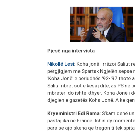
Pjesë nga intervista
Nikollë Lesi
:
Koha jonë i rrëzoi Saliut 
përgjigjem me Spartak Ngjelën sepse n
'Koha Jonë' e periudhës '92-'97 thotë a
Saliu mbret sot e kësaj dite, as PS në p
mbretëri do ishte kthyer. Koha Jonë i do
djegien e gazetës Koha Jonë. A ke qen
Kryeministri Edi Rama:
S’kam qenë unë 
pastaj ika në Francë. Ishin dy momente
para se ajo skena që tregon ti tek spit