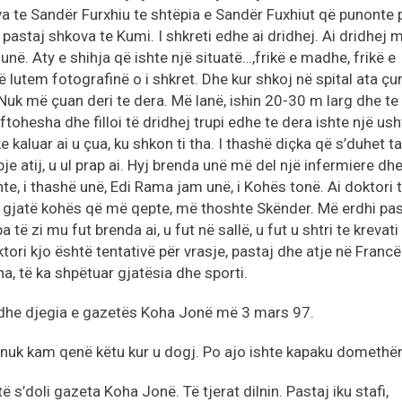
a te Sandër Furxhiu te shtëpia e Sandër Fuxhiut që punonte 
e pastaj shkova te Kumi. I shkreti edhe ai dridhej. Ai dridhej 
në. Aty e shihja që ishte një situatë…,frikë e madhe, frikë e
 lutem fotografinë o i shkret. Dhe kur shkoj në spital ata çu
Nuk më çuan deri te dera. Më lanë, ishin 20-30 m larg dhe te
tohesha dhe filloi të dridhej trupi edhe te dera ishte një ush
e kaluar ai u çua, ku shkon ti tha. I thashë diçka që s’duhet ta
pje atij, u ul prap ai. Hyj brenda unë më del një infermiere dhe
te, i thashë unë, Edi Rama jam unë, i Kohës tonë. Ai doktori 
 gjatë kohës që më qepte, më thoshte Skënder. Më erdhi pas
a të zi mu fut brenda ai, u fut në sallë, u fut u shtri te krevati
ktori kjo është tentativë për vrasje, pastaj dhe atje në Francë
a, të ka shpëtuar gjatësia dhe sporti.
dhe djegia e gazetës Koha Jonë më 3 mars 97.
nuk kam qenë këtu kur u dogj. Po ajo ishte kapaku domethë
ë s’doli gazeta Koha Jonë. Të tjerat dilnin. Pastaj iku stafi,