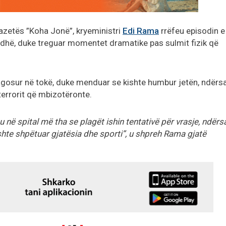
 gazetës ”Koha Jonë”, kryeministri
Edi Rama
rrëfeu episodin e
iudhë, duke treguar momentet dramatike pas sulmit fizik që
lagosur në tokë, duke menduar se kishte humbur jetën, ndërsa
terrorit që mbizotëronte.
u në spital më tha se plagët ishin tentativë për vrasje, ndërs
hte shpëtuar gjatësia dhe sporti”, u shpreh Rama gjatë