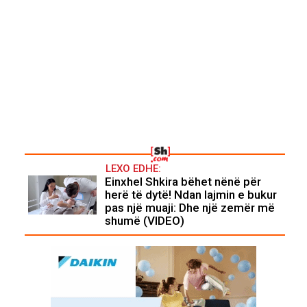
LEXO EDHE:
Einxhel Shkira bëhet nënë për
herë të dytë! Ndan lajmin e bukur
pas një muaji: Dhe një zemër më
shumë (VIDEO)