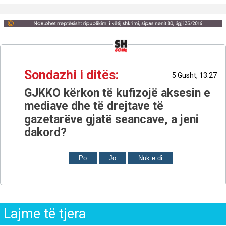
Sondazhi i ditës:
5 Gusht, 13:27
GJKKO kërkon të kufizojë aksesin e
mediave dhe të drejtave të
gazetarëve gjatë seancave, a jeni
dakord?
Po
Jo
Nuk e di
Lajme të tjera