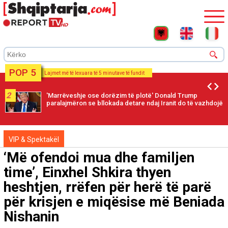
POP 5
Lajmet më të lexuara të 5 minutave të fundit
2
'Marrëveshje ose dorëzim të plotë' Donald Trump
paralajmëron se bllokada detare ndaj Iranit do të vazhdojë
VIP & Spektakël
‘Më ofendoi mua dhe familjen
time’, Einxhel Shkira thyen
heshtjen, rrëfen për herë të parë
për krisjen e miqësise më Beniada
Nishanin