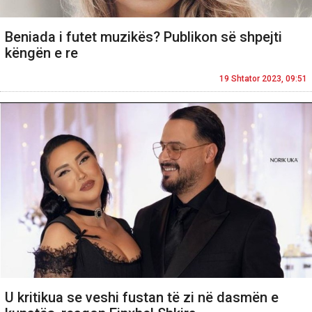
Beniada i futet muzikës? Publikon së shpejti
këngën e re
19 Shtator 2023, 09:51
U kritikua se veshi fustan të zi në dasmën e