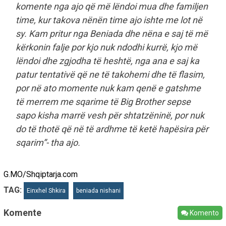
komente nga ajo që më lëndoi mua dhe familjen
time, kur takova nënën time ajo ishte me lot në
sy. Kam pritur nga Beniada dhe nëna e saj të më
kërkonin falje por kjo nuk ndodhi kurrë, kjo më
lëndoi dhe zgjodha të heshtë, nga ana e saj ka
patur tentativë që ne të takohemi dhe të flasim,
por në ato momente nuk kam qenë e gatshme
të merrem me sqarime të Big Brother sepse
sapo kisha marrë vesh për shtatzëninë, por nuk
do të thotë që në të ardhme të ketë hapësira për
sqarim”- tha ajo.
G.MO/Shqiptarja.com
TAG:
Einxhel Shkira
beniada nishani
Komente
Komento