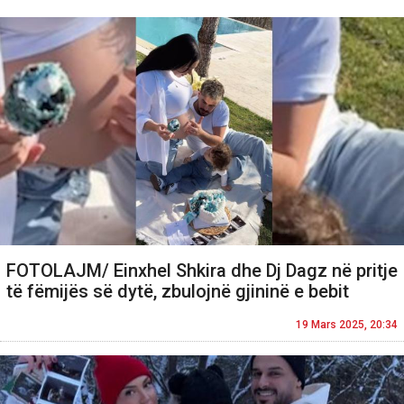
FOTOLAJM/ Einxhel Shkira dhe Dj Dagz në pritje
të fëmijës së dytë, zbulojnë gjininë e bebit
19 Mars 2025, 20:34