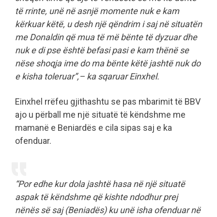
të rrinte, unë në asnjë momente nuk e kam
kërkuar këtë, u desh një qëndrim i saj në situatën
me Donaldin që mua të më bënte të dyzuar dhe
nuk e di pse është befasi pasi e kam thënë se
nëse shoqja ime do ma bënte këtë jashtë nuk do
e kisha toleruar”,– ka sqaruar Einxhel.
Einxhel rrëfeu gjithashtu se pas mbarimit të BBV
ajo u përball me një situatë të këndshme me
mamanë e Beniardës e cila sipas saj e ka
ofenduar.
“Por edhe kur dola jashtë hasa në një situatë
aspak të këndshme që kishte ndodhur prej
nënës së saj (Beniadës) ku unë isha ofenduar në