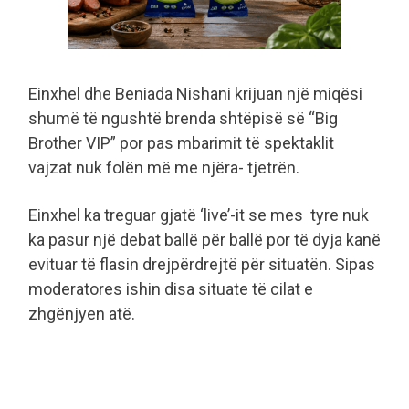
Einxhel dhe Beniada Nishani krijuan një miqësi
shumë të ngushtë brenda shtëpisë së “Big
Brother VIP” por pas mbarimit të spektaklit
vajzat nuk folën më me njëra- tjetrën.
Einxhel ka treguar gjatë ‘live’-it se mes tyre nuk
ka pasur një debat ballë për ballë por të dyja kanë
evituar të flasin drejpërdrejtë për situatën. Sipas
moderatores ishin disa situate të cilat e
zhgënjyen atë.