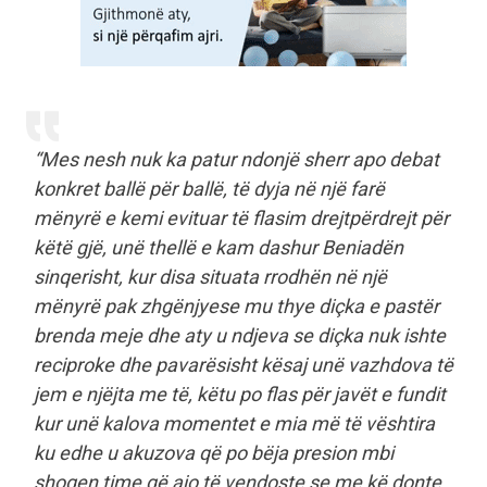
“Mes nesh nuk ka patur ndonjë sherr apo debat
konkret ballë për ballë, të dyja në një farë
mënyrë e kemi evituar të flasim drejtpërdrejt për
këtë gjë, unë thellë e kam dashur Beniadën
sinqerisht, kur disa situata rrodhën në një
mënyrë pak zhgënjyese mu thye diçka e pastër
brenda meje dhe aty u ndjeva se diçka nuk ishte
reciproke dhe pavarësisht kësaj unë vazhdova të
jem e njëjta me të, këtu po flas për javët e fundit
kur unë kalova momentet e mia më të vështira
ku edhe u akuzova që po bëja presion mbi
shoqen time që ajo të vendoste se me kë donte