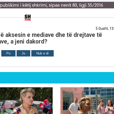
5 Gusht, 13
ë aksesin e mediave dhe të drejtave të
ve, a jeni dakord?
Po
Jo
Nuk e di