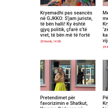
Kryemadhi pas seancës
Me
në GJKKO: S’jam juriste,
me
të bën halli! Ky është
Kr
gjyq politik, çfarë s’të
‘z
vret, të bën më të fortë
ka
vi
29 Korrik, 14:58
29 K
Pretendimet për
Pë
favorizimin e Shatkut,
Kr