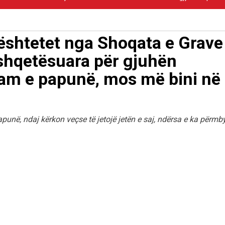
shtetet nga Shoqata e Grave
 shqetësuara për gjuhën
am e papunë, mos më bini në
punë, ndaj kërkon veçse të jetojë jetën e saj, ndërsa e ka përmby