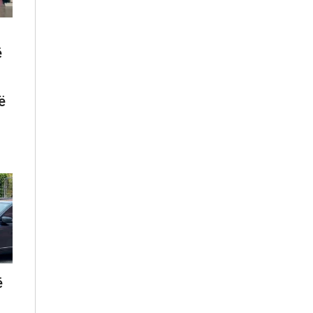
ë
ë
ë