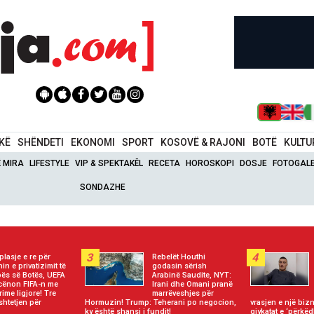
IKË
SHËNDETI
EKONOMI
SPORT
KOSOVË & RAJONI
BOTË
KULTU
Ë MIRA
LIFESTYLE
VIP & SPEKTAKËL
RECETA
HOROSKOPI
DOSJE
FOTOGALE
SONDAZHE
3
4
plasje e re për
Rebelët Houthi
nin e privatizimit të
godasin sërish
ës së Botës, UEFA
Arabinë Saudite, NYT:
cënon FIFA-n me
Irani dhe Omani pranë
rime ligjore! Tre
marrëveshjes për
shtetjen për
Hormuzin! Trump: Teherani po negocion,
vrasjen e një bi
ky është shansi i fundit!
gjykatat e ‘përkëd