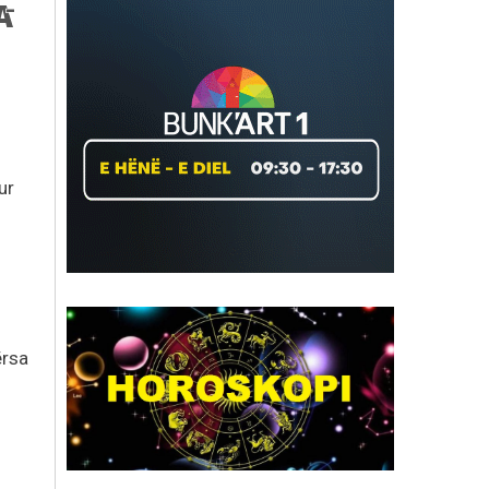
ur
ërsa