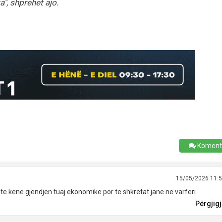
a", shprehet ajo.
Koment
15/05/2026 11:
te kene gjendjen tuaj ekonomike por te shkretat jane ne varferi
Përgjig