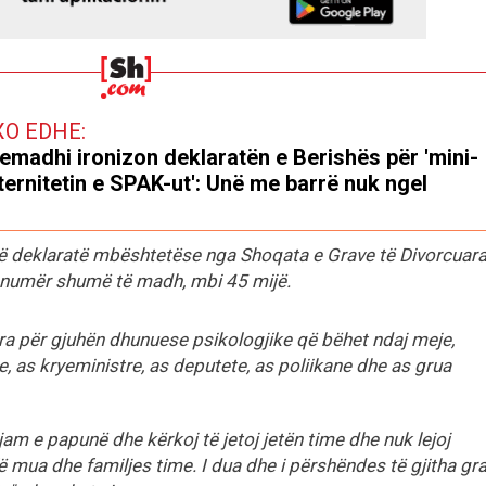
XO EDHE:
emadhi ironizon deklaratën e Berishës për 'mini-
ernitetin e SPAK-ut': Unë me barrë nuk ngel
ë deklaratë mbështetëse nga Shoqata e Grave të Divorcuar
një numër shumë të madh, mbi 45 mijë.
a për gjuhën dhunuese psikologjike që bëhet ndaj meje,
, as kryeministre, as deputete, as poliikane dhe as grua
jam e papunë dhe kërkoj të jetoj jetën time dhe nuk lejoj
 mua dhe familjes time. I dua dhe i përshëndes të gjitha gr