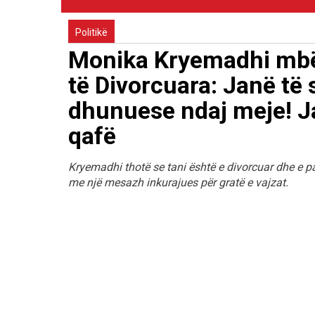
Politikë
Monika Kryemadhi mbë
të Divorcuara: Janë të
dhunuese ndaj meje! J
qafë
Kryemadhi thotë se tani është e divorcuar dhe e pa
me një mesazh inkurajues për gratë e vajzat.