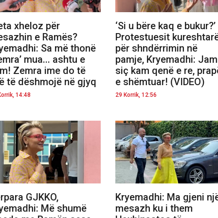
ta xheloz për
‘Si u bëre kaq e bukur?’
sazhin e Ramës?
Protestuesit kureshtar
yemadhi: Sa më thonë
për shndërrimin në
emra’ mua... ashtu e
pamje, Kryemadhi: Jam
m! Zemra ime do të
siç kam qenë e re, prap
jë të dëshmojë në gjyq
e shëmtuar! (VIDEO)
orrik, 14:48
29 Korrik, 12:56
rpara GJKKO,
Kryemadhi: Ma gjeni nj
yemadhi: Më shumë
mesazh ku i them