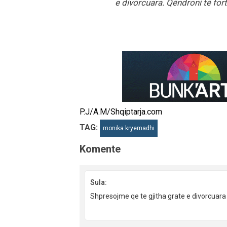
e divorcuara. Qëndroni të fort
P.J/A.M/Shqiptarja.com
TAG:
monika kryemadhi
Komente
Sula:
Shpresojme qe te gjitha grate e divorcuara 