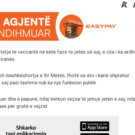
etje të veccantë në këtë fazë të jetës së saj, e cila i ka ardh
iranës.
ish-bashkëshortja e Ilir Metës, thotë se ato i kanë shprehur
saj pasi tashmë nuk ka një funksion publik.
ar dhe e papunë, ndaj kërkon veçse të jetojë jetën e saj, nd
es për gratë e vajzat.