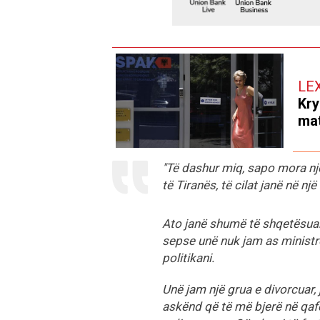
LE
Kry
mat
"Të dashur miq, sapo mora nj
të Tiranës, të cilat janë në 
Ato janë shumë të shqetësuar
sepse unë nuk jam as ministre
politikani.
Unë jam një grua e divorcuar, 
askënd që të më bjerë në qafë