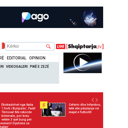
RË
EDITORIAL
OPINION
RI
VIDEOGALERI
PIKË E ZEZË
5
Ekstradohet nga Italia
Ceferin dhe Infantino,
‘i forti i Bulqizës’, Fadil
tetë vite përplasje në
Tërnova! Me rekorde
majat e futbollit
kriminale, por kreu
vetëm 3 vjet burg për
znesmeni! Dyshime se
helën’