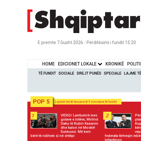
E premte 7 Gusht 2026 - Përditësimi i fundit 15:20
HOME
EDICIONET LOKALE
KRONIKË
POLIT
TË FUNDIT
SOCIALE
DREJT PUNËS
SPECIALE
LAJME T
POP 5
Lajmet më të lexuara të 5 minutave të fundit
1
2
VIDEO/ Lamtumirë mes
Për
golave e lotëve, Mirlind
pla
Daku lë Rubin Kazanin
Kup
dhe kalon në Moskë!
kër
Sulmuesi: Më keni
vep
bërë të ndihem si në shtëpi
federata tërheqin mbë
Infantinon