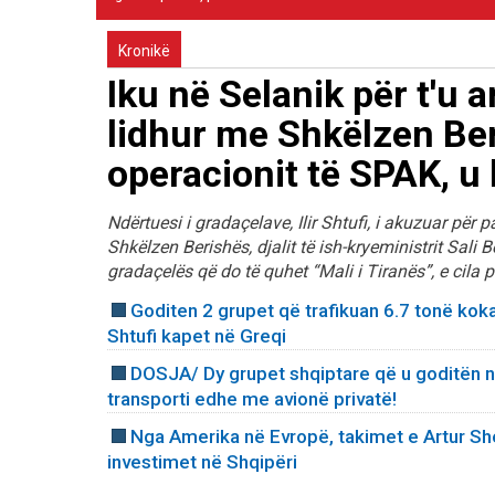
Kronikë
Iku në Selanik për t'u a
lidhur me Shkëlzen Ber
operacionit të SPAK, u 
Ndërtuesi i gradaçelave, Ilir Shtufi, i akuzuar për p
Shkëlzen Berishës, djalit të ish-kryeministrit Sali 
gradaçelës që do të quhet “Mali i Tiranës”, e cila pr
Goditen 2 grupet që trafikuan 6.7 tonë koka
Shtufi kapet në Greqi
DOSJA/ Dy grupet shqiptare që u goditën ng
transporti edhe me avionë privatë!
Nga Amerika në Evropë, takimet e Artur She
investimet në Shqipëri