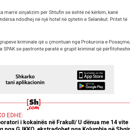
a marrë sinjalizim për Shtufin se është në kërkim, kanë
ndërsa ndodhej në një hotel në qytetin e Selanikut. Pritet të
dy grupeve kriminale që u çmontuan nga Prokuroria e Posaçme,
a SPAK se pastronte paratë e grupit kriminal që përfitoheshi
XO EDHE:
oratori i kokainës në Frakull/ U dënua me 14 vite
g nga GJKKO, ekstradohet nga Kolumbia në Shqip