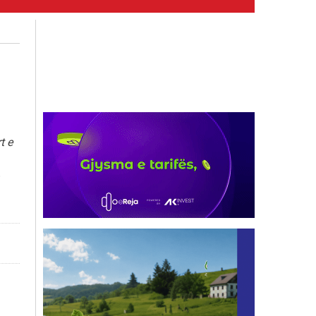
t e
.