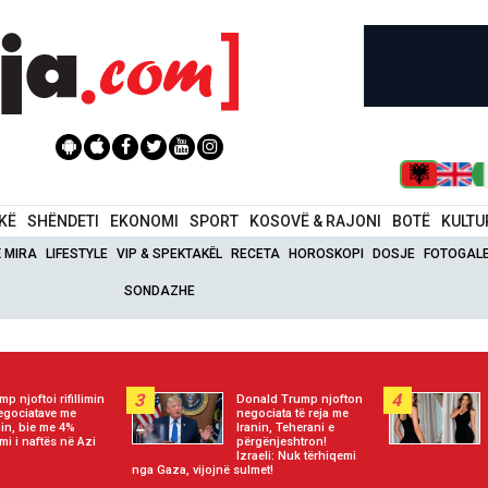
IKË
SHËNDETI
EKONOMI
SPORT
KOSOVË & RAJONI
BOTË
KULTU
Ë MIRA
LIFESTYLE
VIP & SPEKTAKËL
RECETA
HOROSKOPI
DOSJE
FOTOGALE
SONDAZHE
3
4
mp njoftoi rifillimin
Donald Trump njofton
egociatave me
negociata të reja me
nin, bie me 4%
Iranin, Teherani e
mi i naftës në Azi
përgënjeshtron!
Izraeli: Nuk tërhiqemi
nga Gaza, vijojnë sulmet!