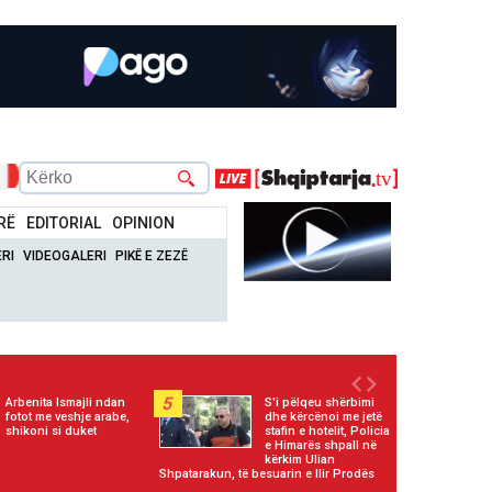
RË
EDITORIAL
OPINION
RI
VIDEOGALERI
PIKË E ZEZË
5
Arbenita Ismajli ndan
S'i pëlqeu shërbimi
fotot me veshje arabe,
dhe kërcënoi me jetë
shikoni si duket
stafin e hotelit, Policia
e Himarës shpall në
kërkim Ulian
Shpatarakun, të besuarin e Ilir Prodës