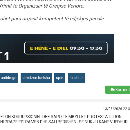
Krimit të Organizuar të Greqisë Veriore.
gohet para organit kompetent të ndjekjes penale.
 antidroge
shkelzen berisha
spak
Ilir shtufi
Koment
13/06/2026 22:
FTON KORRUPSIONIN...DHE SAPO TE MBYLLET PROTESTA I LIRON
NI PRAPE EDI RAMEN DHE SALI BERISHEN...SE NUK JU KANE VJEDHUR