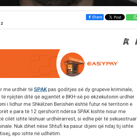
Share
12
uar me urdhër të
SPAK
pas goditjes së dy grupeve kriminale,
 të njëjtën ditë që agjentët e BKH-së po ekzekutonin urdhër
ni i lidhur me Shkëlzen Berishën është futur në territorin e
 orët e para të 12 qershorit ndërsa SPAK kishte nisur me
ë cilët ishte lëshuar urdhërarrest, si edhe për të sekuestruar
nale. Nuk dihet nëse Shtufi ka pasur dijeni që ndaj tij ishte
tisej, apo ishte në udhëtim.