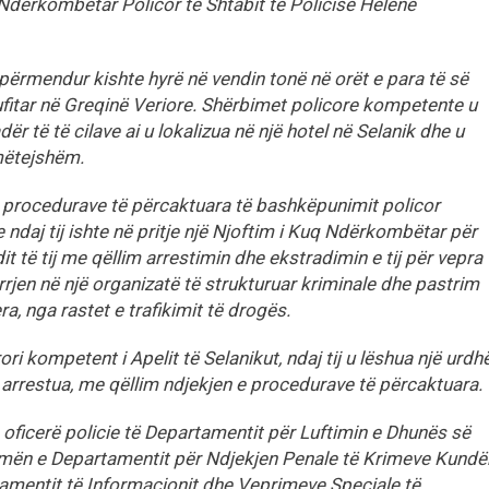
Ndërkombëtar Policor të Shtabit të Policisë Helene
rtpërmendur kishte hyrë në vendin tonë në orët e para të së
kufitar në Greqinë Veriore. Shërbimet policore kompetente u
r të të cilave ai u lokalizua në një hotel në Selanik dhe u
mëtejshëm.
t procedurave të përcaktuara të bashkëpunimit policor
ndaj tij ishte në pritje një Njoftim i Kuq Ndërkombëtar për
t të tij me qëllim arrestimin dhe ekstradimin e tij për vepra
jen në një organizatë të strukturuar kriminale dhe pastrim
era, nga rastet e trafikimit të drogës.
i kompetent i Apelit të Selanikut, ndaj tij u lëshua një urdh
 arrestua, me qëllim ndjekjen e procedurave të përcaktuara.
 oficerë policie të Departamentit për Luftimin e Dhunës së
hmën e Departamentit për Ndjekjen Penale të Krimeve Kundë
mentit të Informacionit dhe Veprimeve Speciale të