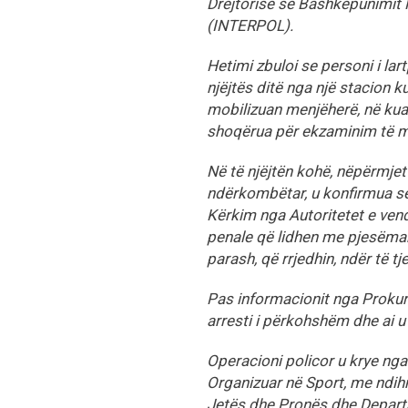
Drejtorisë së Bashkëpunimit 
(INTERPOL).
Hetimi zbuloi se personi i la
njëjtës ditë nga një stacion 
mobilizuan menjëherë, në kuadë
shoqërua për ekzaminim të 
Në të njëjtën kohë, nëpërmje
ndërkombëtar, u konfirmua se 
Kërkim nga Autoritetet e vendi
penale që lidhen me pjesëmarr
parash, që rrjedhin, ndër të tj
Pas informacionit nga Prokuror
arresti i përkohshëm dhe ai u
Operacioni policor u krye nga
Organizuar në Sport, me ndi
Jetës dhe Pronës dhe Departa