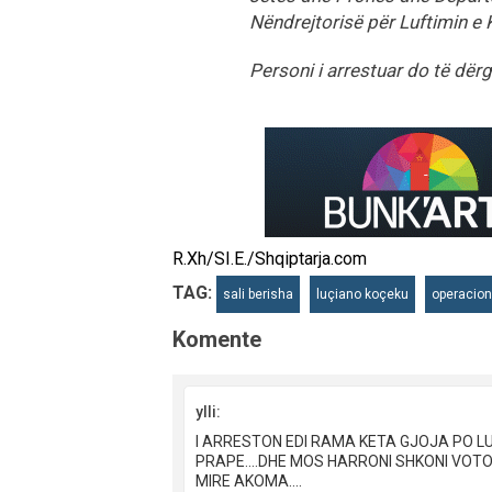
Nëndrejtorisë për Luftimin e 
Personi i arrestuar do të dër
R.Xh/SI.E./Shqiptarja.com
TAG:
sali berisha
luçiano koçeku
operacion
Komente
ylli:
I ARRESTON EDI RAMA KETA GJOJA PO LU
PRAPE....DHE MOS HARRONI SHKONI VOTO
MIRE AKOMA....