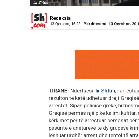
Ilir Shtufi
Redaksia
13 Qershor, 16:23 |
Përditesimi: 13 Qershor, 20:
TIRANË
- Ndërtuesi
Ilir Shtufi
, i arrest
rezulton të ketë udhëtuar drejt Greqisë
arrestet. Sipas policisë greke, biznesme
Greqisë përmes një pike kalimi kufitar,
kërkimet për të arrestuar personat për t
pasuritë e anëtareve të dy grupeve krimi
lëshuar urdhër arrest dhe tentoi të arra