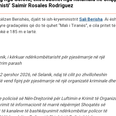
misti’ Saimir Rosales Rodriguez
hkëlzen Berishës, djalit të ish-kryeministrit
Sali Berisha
. Ai ës
re gradaçelës që do të quhet “Mali i Tiranës”, e cila pritet të
tokë e 185 m e lartë.
lanik, i kërkuar ndërkombëtarisht për pjesëmarrje në një
trim parash
2 qershor 2026, në Selanik, ndaj të cilit po zhvilloheshin
 vend fqinj për pjesëmarrje në një organizatë kriminale dhe
e policisë së Nën-Drejtorinë për Luftimin e Krimit të Organiz
orimit të informacionit të marrë nëpërmjet Shoqatës së
it të kanaleve të bashkëpunimit ndërkombëtar policor të