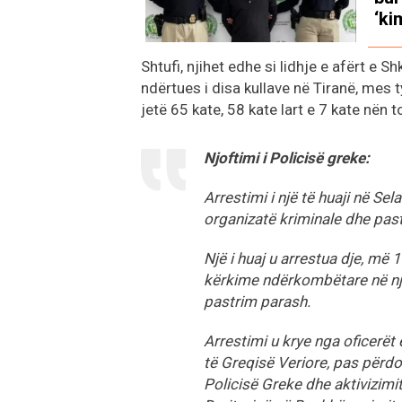
‘ki
Shtufi, njihet edhe si lidhje e afërt e S
ndërtues i disa kullave në Tiranë, mes ty
jetë 65 kate, 58 kate lart e 7 kate nën 
Njoftimi i Policisë greke:
Arrestimi i një të huaji në Se
organizatë kriminale dhe pas
Një i huaj u arrestua dje, më 1
kërkime ndërkombëtare në një
pastrim parash.
Arrestimi u krye nga oficerët 
të Greqisë Veriore, pas përd
Policisë Greke dhe aktivizim