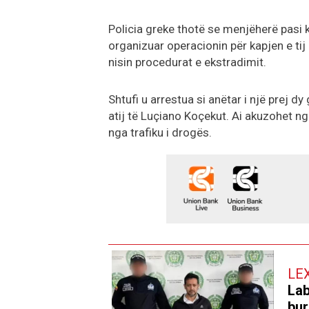
Policia greke thotë se menjëherë pasi k
organizuar operacionin për kapjen e tij 
nisin procedurat e ekstradimit.
Shtufi u arrestua si anëtar i një prej 
atij të Luçiano Koçekut. Ai akuzohet ng
nga trafiku i drogës.
LE
Lab
bur