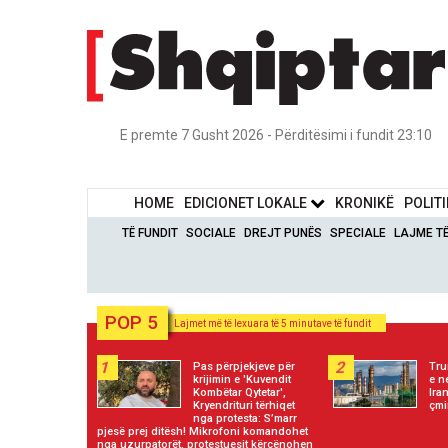
E premte 7 Gusht 2026 - Përditësimi i fundit 23:10
HOME
EDICIONET LOKALE
KRONIKË
POLIT
TË FUNDIT
SOCIALE
DREJT PUNËS
SPECIALE
LAJME T
POP 5
Lajmet më të lexuara të 5 minutave të fundit
1
2
Pas përpjekjeve për
Tru
krijimin e 'Kuvendit
e n
Kombëtar Qytetar',
Ira
Kryendrituri tërhiqet
çmi
nga protesta: S’marr
pjesë prej ditësh! Mikrofoni komandohet
nga uzurpatorët, protestuesit kërcënohen