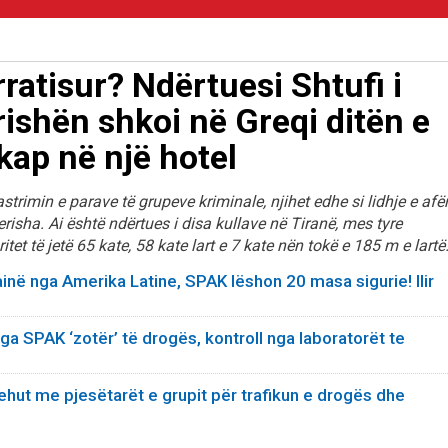
rratisur? Ndërtuesi Shtufi i
ishën shkoi në Greqi ditën e
kap në një hotel
astrimin e parave të grupeve kriminale, njihet edhe si lidhje e afër
Berisha. Ai është ndërtues i disa kullave në Tiranë, mes tyre
itet të jetë 65 kate, 58 kate lart e 7 kate nën tokë e 185 m e lartë
inë nga Amerika Latine, SPAK lëshon 20 masa sigurie! Ilir
a SPAK ‘zotër’ të drogës, kontroll nga laboratorët te
hut me pjesëtarët e grupit për trafikun e drogës dhe