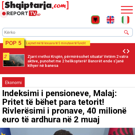
POP 5
Lajmet më të lexuara të 5 minutave të fundit
2
Zjarri rrethoi Krujën, përmirësohet situata! Vetëm 2 vatra
aktive, punohet me 2 helikopterë! Banorët ende s’janë
kthyer në banesa
Ekonomi
Indeksimi i pensioneve, Malaj:
Pritet të bëhet para tetorit!
Rivlerësimi i pronave, 40 milionë
euro të ardhura në 2 muaj