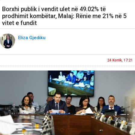
Borxhi publik i vendit ulet në 49.02% të
prodhimit kombëtar, Malaj: Rënie me 21% në 5
vitet e fundit
Eliza Gjediku
24 Korrik, 17:21