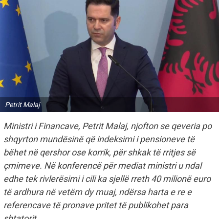
Petrit Malaj
Ministri i Financave, Petrit Malaj, njofton se qeveria po
shqyrton mundësinë që indeksimi i pensioneve të
bëhet në qershor ose korrik, për shkak të rritjes së
çmimeve. Në konferencë për mediat ministri u ndal
edhe tek rivlerësimi i cili ka sjellë rreth 40 milionë euro
të ardhura në vetëm dy muaj, ndërsa harta e re e
referencave të pronave pritet të publikohet para
shtatorit.