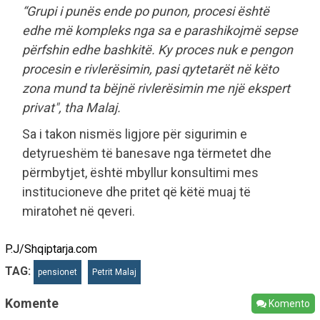
“Grupi i punës ende po punon, procesi është
edhe më kompleks nga sa e parashikojmë sepse
përfshin edhe bashkitë. Ky proces nuk e pengon
procesin e rivlerësimin, pasi qytetarët në këto
zona mund ta bëjnë rivlerësimin me një ekspert
privat", tha Malaj.
Sa i takon nismës ligjore për sigurimin e
detyrueshëm të banesave nga tërmetet dhe
përmbytjet, është mbyllur konsultimi mes
institucioneve dhe pritet që këtë muaj të
miratohet në qeveri.
P.J/Shqiptarja.com
TAG:
pensionet
Petrit Malaj
Komente
Komento