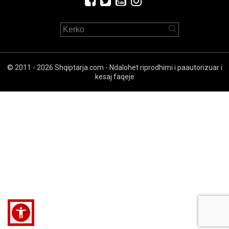
© 2011 - 2026 Shqiptarja.com - Ndalohet riprodhimi i paautorizuar i
kesaj faqeje