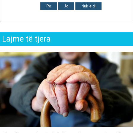
Po
Jo
Nuk e di
Lajme të tjera