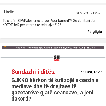
Lindita:
05/06/2026 13:55
Te shofim CFAR,do ndryshoj per Apartament?? Se deri tani Jan
NDERTUAR per interes te te huajve????
Përgjigju
Sondazhi i ditës:
5 Gusht, 13:27
GJKKO kërkon të kufizojë aksesin e
mediave dhe të drejtave të
gazetarëve gjatë seancave, a jeni
dakord?