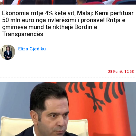
Ekonomia rritje 4% këtë vit, Malaj: Kemi përfituar
50 mln euro nga rivlerësimi i pronave! Rritja e
çmimeve mund të rikthejë Bordin e
Transparencës
Eliza Gjediku
28 Korrik, 12:53