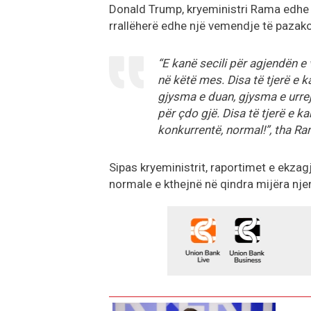
Donald Trump, kryeministri Rama edhe kë
rrallëherë edhe një vemendje të paza
“E kanë secili për agjendën e 
në këtë mes. Disa të tjerë e k
gjysma e duan, gjysma e urrejn
për çdo gjë. Disa të tjerë e 
konkurrentë, normal!”, tha Ra
Sipas kryeministrit, raportimet e ekzag
normale e kthejnë në qindra mijëra njer