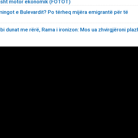
ësisht motor ekonomik (FOTOT)
ngot e Bulevardit? Po tërheq mijëra emigrantë për të
i dunat me rërë, Rama i ironizon: Mos ua zhvirgjëroni plaz