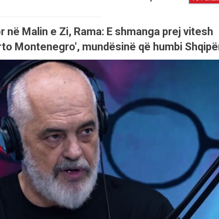
r në Malin e Zi, Rama: E shmanga prej vitesh
Porto Montenegro', mundësinë që humbi Shqipë