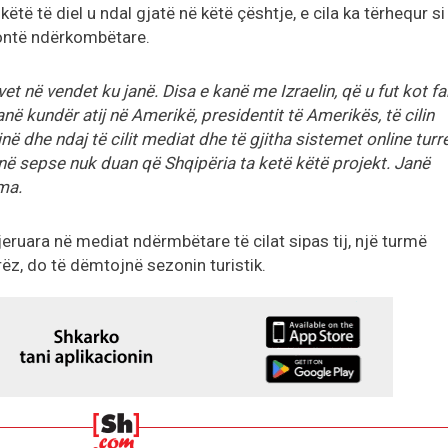
të të diel u ndal gjatë në këtë çështje, e cila ka tërhequr si
kontë ndërkombëtare.
vet në vendet ku janë. Disa e kanë me Izraelin, që u fut kot fa
anë kundër atij në Amerikë, presidentit të Amerikës, të cilin
ë dhe ndaj të cilit mediat dhe të gjitha sistemet online turr
kanë sepse nuk duan që Shqipëria ta ketë këtë projekt. Janë
ma.
jeruara në mediat ndërmbëtare të cilat sipas tij, një turmë
ëz, do të dëmtojnë sezonin turistik.