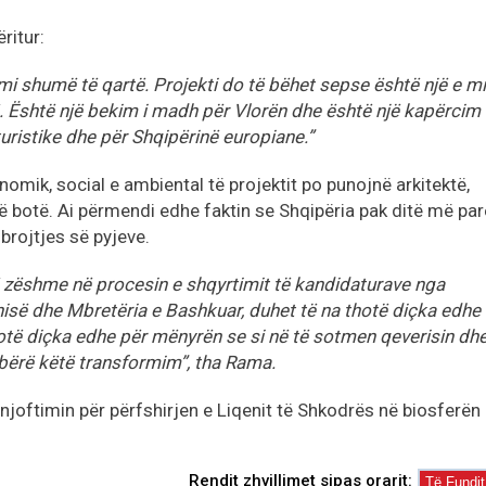
ritur:
emi shumë të qartë. Projekti do të bëhet sepse është një e m
Është një bekim i madh për Vlorën dhe është një kapërcim 
ristike dhe për Shqipërinë europiane.”
omik, social e ambiental të projektit po punojnë arkitektë,
ë botë. Ai përmendi edhe faktin se Shqipëria pak ditë më par
brojtjes së pyjeve.
zëshme në procesin e shqyrtimit të kandidaturave nga
isë dhe Mbretëria e Bashkuar, duhet të na thotë diçka edhe
hotë diçka edhe për mënyrën se si në të sotmen qeverisin dh
 bërë këtë transformim”, tha Rama.
 njoftimin për përfshirjen e Liqenit të Shkodrës në biosferën
Rendit zhvillimet sipas orarit: