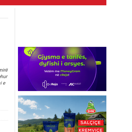
mirë
ehur
i e