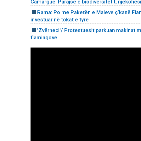
Camargue: Parajsë e biodiversitetit, njëkoh
Rama: Po me Paketën e Maleve ç’kanë Flami
investuar në tokat e tyre
'Zvërneci'/ Protestuesit parkuan makinat mb
flamingove