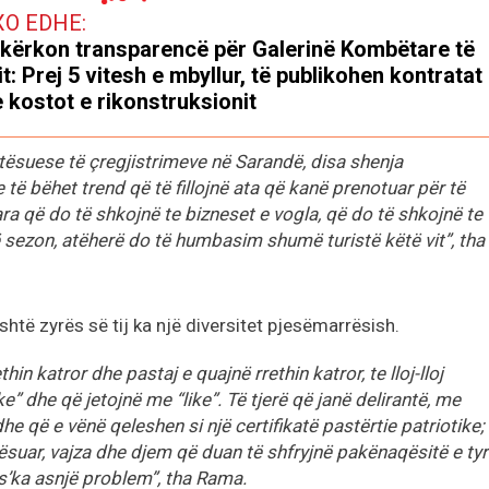
XO EDHE:
kërkon transparencë për Galerinë Kombëtare të
it: Prej 5 vitesh e mbyllur, të publikohen kontratat
 kostot e rikonstruksionit
etësuese të çregjistrimeve në Sarandë, disa shenja
të bëhet trend që të fillojnë ata që kanë prenotuar për të
para që do të shkojnë te bizneset e vogla, që do të shkojnë te
ë sezon, atëherë do të humbasim shumë turistë këtë vit”, tha
të zyrës së tij ka një diversitet pjesëmarrësish.
hin katror dhe pastaj e quajnë rrethin katror, te lloj-lloj
” dhe që jetojnë me “like”. Të tjerë që janë delirantë, me
dhe që e vënë qeleshen si një certifikatë pastërtie patriotike;
tësuar, vajza dhe djem që duan të shfryjnë pakënaqësitë e ty
 s’ka asnjë problem”, tha Rama.