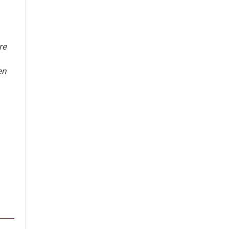
re
en