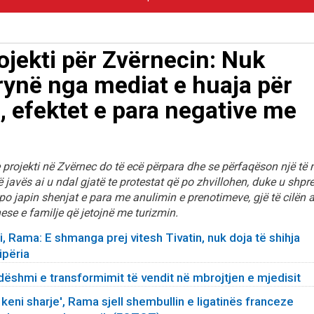
ojekti për Zvërnecin: Nuk
frynë nga mediat e huaja për
, efektet e para negative me
e projekti në Zvërnec do të ecë përpara dhe se përfaqëson një të 
javës ai u ndal gjatë te protestat që po zhvillohen, duke u shpr
po japin shenjat e para me anulimin e prenotimeve, gjë të cilën a
ese e familje që jetojnë me turizmin.
, Rama: E shmanga prej vitesh Tivatin, nuk doja të shihja
ipëria
dëshmi e transformimit të vendit në mbrojtjen e mjedisit
 i keni sharje', Rama sjell shembullin e ligatinës franceze