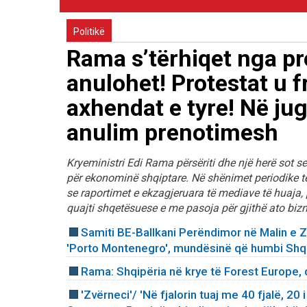
Politikë
Rama s’tërhiqet nga pr
anulohet! Protestat u 
axhendat e tyre! Në jug
anulim prenotimesh
Kryeministri Edi Rama përsëriti dhe një herë sot s
për ekonominë shqiptare. Në shënimet periodike të 
se raportimet e ekzagjeruara të mediave të huaja, 
quajti shqetësuese e me pasoja për gjithë ato bizn
Samiti BE-Ballkani Perëndimor në Malin e Zi
'Porto Montenegro', mundësinë që humbi Shq
Rama: Shqipëria në krye të Forest Europe, 
'Zvërneci'/ 'Në fjalorin tuaj me 40 fjalë, 20