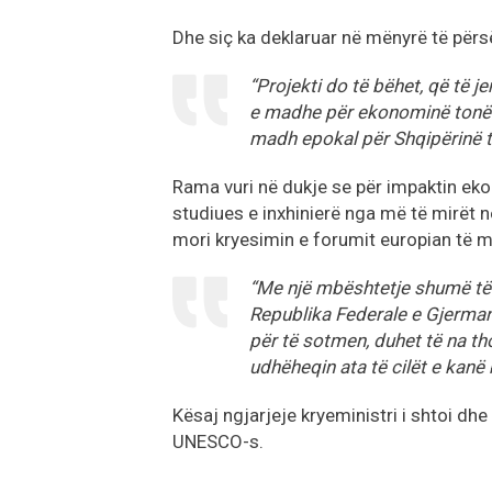
Dhe siç ka deklaruar në mënyrë të përsë
“Projekti do të bëhet, që të j
e madhe për ekonominë tonë. 
madh epokal për Shqipërinë tu
Rama vuri në dukje se për impaktin ekon
studiues e inxhinierë nga më të mirët n
mori kryesimin e forumit europian të m
“Me një mbështetje shumë të 
Republika Federale e Gjerman
për të sotmen, duhet të na t
udhëheqin ata të cilët e kanë
Kësaj ngjarjeje kryeministri i shtoi dhe
UNESCO-s.