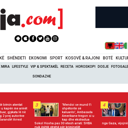
IKË
SHËNDETI
EKONOMI
SPORT
KOSOVË & RAJONI
BOTË
KULTU
Ë MIRA
LIFESTYLE
VIP & SPEKTAKËL
RECETA
HOROSKOPI
DOSJE
FOTOGALE
SONDAZHE
3
4
të bënin atentat
'Mendoi se mund t'i
 u kapën me armët
shpëtonte së
duar, gjykata lë në
kaluarës', Ambasada
g 2 prej autorëve
Amerikane tregon si u
Sarandë! Arrest
kap dhe ekstradua
Sokol Hoxha pas 30 vitesh arrati: SHBA
nga Gaza, vijojnë
nuk është strehë për kriminelët