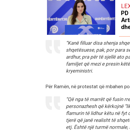
LE
PD 
Art
dhe
“Kanë filluar disa shenja shq
shqetësuese, pak, por para se 
ardhur, pra për të sjellë ato 
familjet që mezi e presin kët
kryeministri.
Për Ramën, në protestat që mbahen posh
“Që nga të marrët që fusin rret
personazhesh që kërkojnë “like
flamurin të lidhur këtu në fyt 
tjerë që janë realisht të shqe
etj. Është një turmë normale,