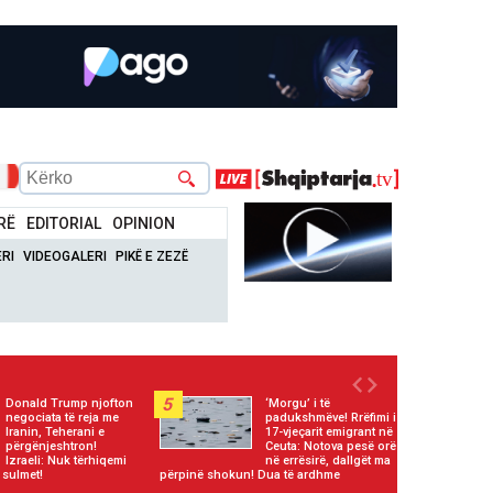
RË
EDITORIAL
OPINION
RI
VIDEOGALERI
PIKË E ZEZË
5
Donald Trump njofton
‘Morgu’ i të
negociata të reja me
padukshmëve! Rrëfimi i
Iranin, Teherani e
17-vjeçarit emigrant në
përgënjeshtron!
Ceuta: Notova pesë orë
Izraeli: Nuk tërhiqemi
në errësirë, dallgët ma
 sulmet!
përpinë shokun! Dua të ardhme