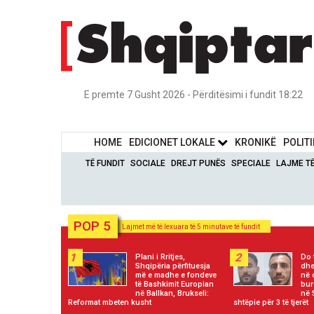
E premte 7 Gusht 2026 - Përditësimi i fundit 18:22
HOME
EDICIONET LOKALE
KRONIKË
POLIT
TË FUNDIT
SOCIALE
DREJT PUNËS
SPECIALE
LAJME T
POP 5
Lajmet më të lexuara të 5 minutave të fundit
1
2
Plani i Rritjes,
Do 
Shqipëria përfituesja
dhe
më e madhe e fondeve
në 
të Bashkimit Europian
bur
në Ballkan, Brukseli:
në 
Reformat mbeten kusht
shtëpie për 3 të tjerët