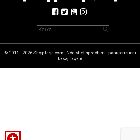
© 2011 - 2026 Shqiptarja.com - Ndalohet riprodhimi i paautorizuar i
kesaj faqeje