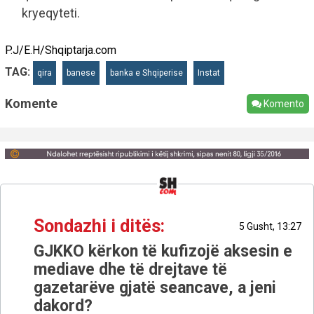
kryeqyteti.
P.J/E.H/Shqiptarja.com
TAG:
qira
banese
banka e Shqiperise
Instat
Komente
Komento
Sondazhi i ditës:
5 Gusht, 13:27
GJKKO kërkon të kufizojë aksesin e
mediave dhe të drejtave të
gazetarëve gjatë seancave, a jeni
dakord?