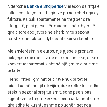
Ndërkohë
Banka e Shqipërisë
vlerëson se rritja e
inflacionit të çmimit të qirave po ndikohet nga dy
faktorë. Ka pak apartamente në treg për qira
afatgjatë, pasi pjesa dërrmuese janë kthyer në
qira ditore apo javore në shërbim të sezonit
turistik, dhe faktori i dytë është kursi i këmbimit.
Me zhvlerësimin e euros, një pjesë e pronave
nuk jepen më me qira në euro por në lekë, duke u
konvertuar automatikisht në një çmim qiraje më
të lartë.
Trendi rritës i çmimit të qirave nuk pritet të
ndalet as në muajit në vijim, duke reflektuar edhe
efektin sezonal prej turizmit, edhe pse sipas
agjentëve të tregut kërkesa për apartamente me
qira edhe të kushtueshme po udhëhiqet nga