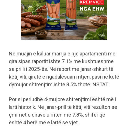
Në muajin e kaluar marrja e një apartamenti me
qira sipas raportit ishte 7.1% më kushtueshme
se prilli i 2025-ës. Në raport me janar-shkurt të
këtij viti, qiratë e ngadalësuan rritjen, pasi në këtë
dymujor shtrenjtim ishte 8.5% thotë INSTAT.
Por si periudhë 4-mujore shtrenjtimi është më i
larti historik. Në janar-prill të këtij viti rezulton se
çmimet e qirave u rritën me 7.8%, shifër që
është 4 herë më e lartë se vjet.