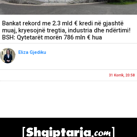
Bankat rekord me 2.3 mld € kredi në gjashtë
muaj, kryesojnë tregtia, industria dhe ndërtimi!
BSH: Qytetarët morën 786 mln € hua
Eliza Gjediku
31 Korrik, 20:58