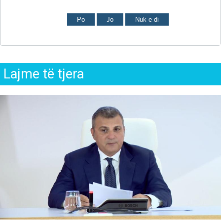
Po
Jo
Nuk e di
Lajme të tjera