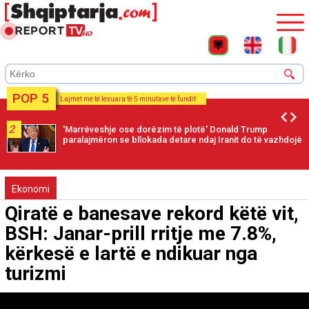
POP 5
Lajmet më të lexuara të 5 minutave të fundit
2
'Marrëveshje ose dorëzim të plotë' Donald Trump
paralajmëron se bllokada detare ndaj Iranit do të vazhdojë
Ekonomi
Qiratë e banesave rekord këtë vit,
BSH: Janar-prill rritje me 7.8%,
kërkesë e lartë e ndikuar nga
turizmi