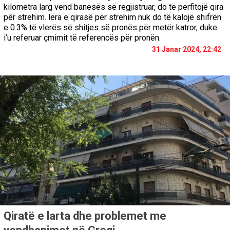
kilometra larg vend banesës së regjistruar, do të përfitojë qira
për strehim. lera e qirasë për strehim nuk do të kalojë shifrën
e 0.3% të vlerës së shitjes së pronës për metër katror, duke
i’u referuar çmimit të referencës për pronën.
31 Janar 2024, 22:42
Qiratë e larta dhe problemet me