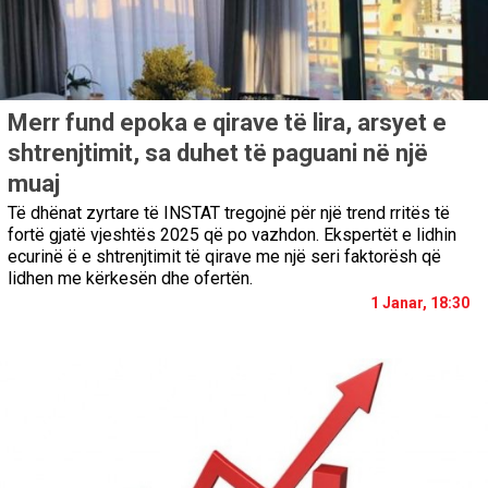
Merr fund epoka e qirave të lira, arsyet e
shtrenjtimit, sa duhet të paguani në një
muaj
Të dhënat zyrtare të INSTAT tregojnë për një trend rritës të
fortë gjatë vjeshtës 2025 që po vazhdon. Ekspertët e lidhin
ecurinë ë e shtrenjtimit të qirave me një seri faktorësh që
lidhen me kërkesën dhe ofertën.
1 Janar, 18:30