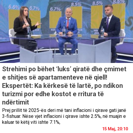
Strehimi po bëhet ‘luks’ qiratë dhe çmimet
e shitjes së apartamenteve në qiell!
Ekspertët: Ka kërkesë të lartë, po ndikon
turizmi por edhe kostot e rritura të
ndërtimit
Prej prillit të 2025-ës deri më tani inflacioni i qirave gati janë
3-fishuar. Nëse vjet inflacioni i qirave ishte 2.5%, në muajin e
kaluar të këtij viti ishte 7.1%,
15 Maj, 20:10