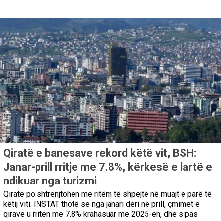
Qiratë e banesave rekord këtë vit, BSH:
Janar-prill rritje me 7.8%, kërkesë e lartë e
ndikuar nga turizmi
Qiratë po shtrenjtohen me ritëm të shpejtë në muajt e parë të
këtij viti. INSTAT thotë se nga janari deri në prill, çmimet e
qirave u rritën me 7.8% krahasuar me 2025-ën, dhe sipas