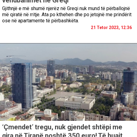
vendbanimet në Greqi
Gjithnjë e më shumë njerëz në Greqi nuk mund të përballojnë
më qiratë në rritje. Ata po kthehen dhe po jetojnë me prindërit
ose në apartamente të përbashkëta.
21 Tetor 2023, 12:36
‘Çmendet’ tregu, nuk gjendet shtëpi me
qira në Tiranë poshtë 350 euro! Të huajt