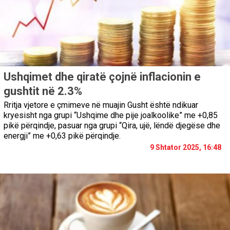
Ushqimet dhe qiratë çojnë inflacionin e
gushtit në 2.3%
Rritja vjetore e çmimeve në muajin Gusht është ndikuar
kryesisht nga grupi “Ushqime dhe pije joalkoolike” me +0,85
pikë përqindje, pasuar nga grupi “Qira, ujë, lëndë djegëse dhe
energji” me +0,63 pikë përqindje.
9 Shtator 2025, 16:48