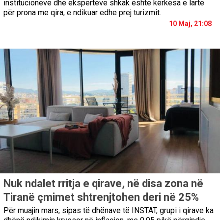
institucioneve dhe ekspertëve shkak është kërkesa e lartë
për prona me qira, e ndikuar edhe prej turizmit.
10 Maj, 21:08
Nuk ndalet rritja e qirave, në disa zona në
Tiranë çmimet shtrenjtohen deri në 25%
Për muajin mars, sipas të dhënave të INSTAT, grupi i qirave ka