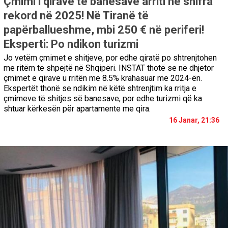
Çmimi i qirave të banesave arriti në shifra
rekord në 2025! Në Tiranë të
papërballueshme, mbi 250 € në periferi!
Eksperti: Po ndikon turizmi
Jo vetëm çmimet e shitjeve, por edhe qiratë po shtrenjtohen
me ritëm të shpejtë në Shqipëri. INSTAT thotë se në dhjetor
çmimet e qirave u rritën me 8.5% krahasuar me 2024-ën.
Ekspertët thonë se ndikim në këtë shtrenjtim ka rritja e
çmimeve të shitjes së banesave, por edhe turizmi që ka
shtuar kërkesën për apartamente me qira.
16 Janar, 21:36