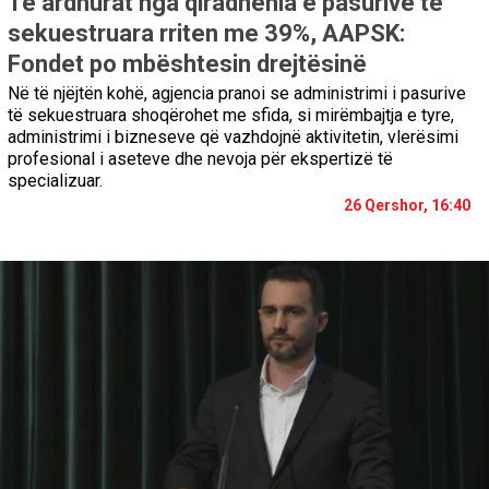
Të ardhurat nga qiradhënia e pasurive të
sekuestruara rriten me 39%, AAPSK:
Fondet po mbështesin drejtësinë
Në të njëjtën kohë, agjencia pranoi se administrimi i pasurive
të sekuestruara shoqërohet me sfida, si mirëmbajtja e tyre,
administrimi i bizneseve që vazhdojnë aktivitetin, vlerësimi
profesional i aseteve dhe nevoja për ekspertizë të
specializuar.
26 Qershor, 16:40