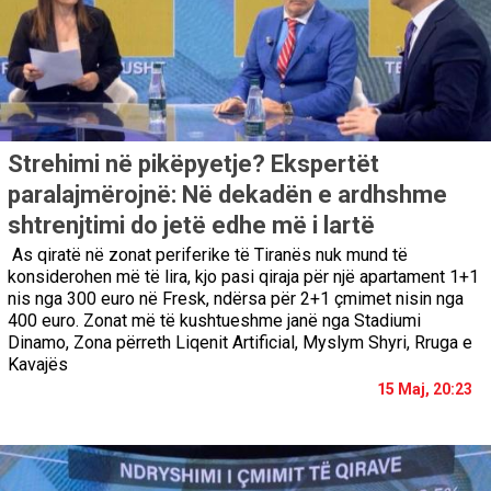
Strehimi në pikëpyetje? Ekspertët
paralajmërojnë: Në dekadën e ardhshme
shtrenjtimi do jetë edhe më i lartë
As qiratë në zonat periferike të Tiranës nuk mund të
konsiderohen më të lira, kjo pasi qiraja për një apartament 1+1
nis nga 300 euro në Fresk, ndërsa për 2+1 çmimet nisin nga
400 euro. Zonat më të kushtueshme janë nga Stadiumi
Dinamo, Zona përreth Liqenit Artificial, Myslym Shyri, Rruga e
Kavajës
15 Maj, 20:23