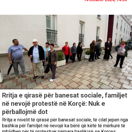
Rritja e qirasë për banesat sociale, familjet
në nevojë protestë në Korçë: Nuk e
përballojmë dot
Rritja e nivelit të qirasë për banesat sociale, të cilat jepen nga
bashkia për familjet në nevojë ka bërë që këtë të mërkurë të
mblidhen për të protestuar përpara bashkisë se Korçes