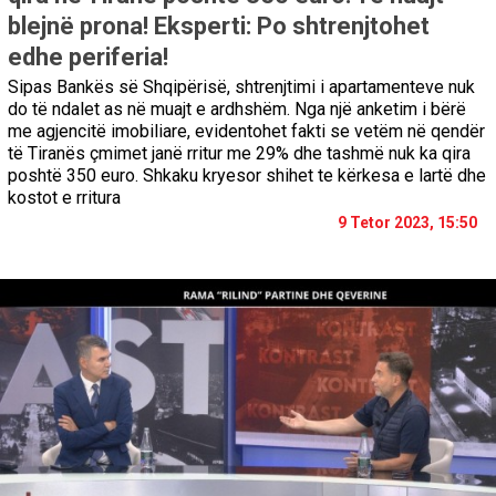
blejnë prona! Eksperti: Po shtrenjtohet
edhe periferia!
Sipas Bankës së Shqipërisë, shtrenjtimi i apartamenteve nuk
do të ndalet as në muajt e ardhshëm. Nga një anketim i bërë
me agjencitë imobiliare, evidentohet fakti se vetëm në qendër
të Tiranës çmimet janë rritur me 29% dhe tashmë nuk ka qira
poshtë 350 euro. Shkaku kryesor shihet te kërkesa e lartë dhe
kostot e rritura
9 Tetor 2023, 15:50