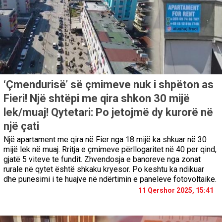
‘Çmendurisë’ së çmimeve nuk i shpëton as
Fieri! Një shtëpi me qira shkon 30 mijë
lek/muaj! Qytetari: Po jetojmë dy kurorë në
një çati
Një apartament me qira në Fier nga 18 mijë ka shkuar në 30
mijë lek në muaj. Rritja e çmimeve përllogaritet në 40 per qind,
gjatë 5 viteve te fundit. Zhvendosja e banoreve nga zonat
rurale në qytet është shkaku kryesor. Po keshtu ka ndikuar
dhe punesimi i te huajve në ndërtimin e paneleve fotovoltaike.
11 Qershor 2025, 15:41