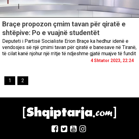
Braçe propozon çmim tavan për qiratë e
shtëpive: Po e vuajnë studentët
Deputeti i Partisë Socialiste Erion Braçe ka hedhur idenë e
vendosjes së një çmimi tavan për qiratë e banesave në Tiranë,
të cilat kanë njohur një rritje të ndjeshme gjatë muajve të fundit
4 Shtator 2023, 22:24
1
2