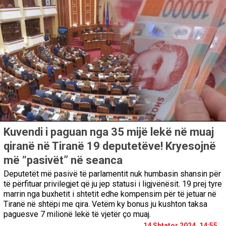
Kuvendi i paguan nga 35 mijë lekë në muaj
qiranë në Tiranë 19 deputetëve! Kryesojnë
më “pasivët” në seanca
Deputetët më pasivë të parlamentit nuk humbasin shansin për
të përfituar privilegjet që ju jep statusi i ligjvënësit. 19 prej tyre
marrin nga buxhetit i shtetit edhe kompensim për të jetuar në
Tiranë në shtëpi me qira. Vetëm ky bonus ju kushton taksa
paguesve 7 milionë lekë të vjetër ço muaj.
14 Shtator 2024, 14:55