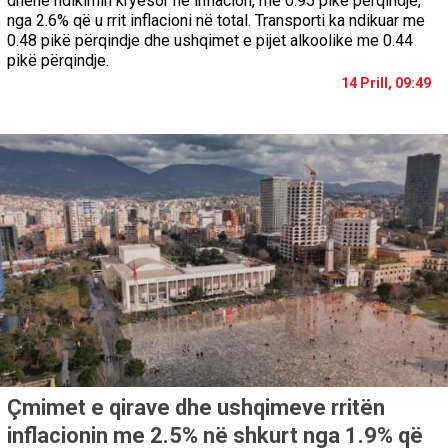
dhënë ndikimin kryesor në inflacion, me 0.95 pikë përqindje,
nga 2.6% që u rrit inflacioni në total. Transporti ka ndikuar me
0.48 pikë përqindje dhe ushqimet e pijet alkoolike me 0.44
pikë përqindje.
14 Prill, 09:49
Çmimet e qirave dhe ushqimeve rritën
inflacionin me 2.5% në shkurt nga 1.9% që