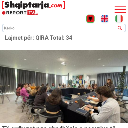
Lajmet për:
QIRA
Total: 34