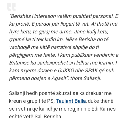
“
Berishës i intereson vetëm pushteti personal. E
ka pronë. E përdor për llogari të vet. Ai thotë më
hyrë këtu, të gjuaj me armë. Janë kufij këtu,
ç’punë ke ti tek kufiri im. Nëse Berisha do të
vazhdojë me këtë narrativë shpifje do ti
përgjigjem me fakte. I kam publikuar vendimin e
Britanisë ku sanksionohet si i lidhur me krimin. I
kam nxjerre dosjen e GJKKO dhe SPAK që nuk
përmend dosjen e Agasit
”, thotë Salianji.
Salianji hedh poshtë akuzat se ka drekuar me
kreun e grupit të PS,
Taulant Balla
, duke thënë
se i vetmi që ka lidhje me regjimin e Edi Ramës
është vetë Sali Berisha.