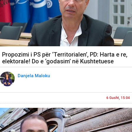
Propozimi i PS për ‘Territorialen’, PD: Harta e re,
elektorale! Do e ‘godasim’ në Kushtetuese
Danjela Maloku
6 Gusht, 15:04