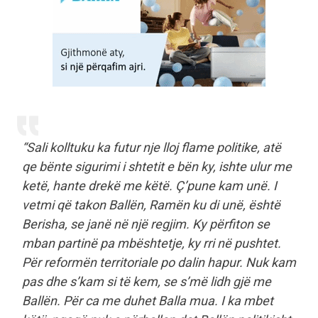
“
Sali kolltuku ka futur nje lloj flame politike, atë
qe bënte sigurimi i shtetit e bën ky, ishte ulur me
ketë, hante drekë me këtë. Ç’pune kam unë. I
vetmi që takon Ballën, Ramën ku di unë, është
Berisha, se janë në një regjim. Ky përfiton se
mban partinë pa mbështetje, ky rri në pushtet.
Për reformën territoriale po dalin hapur. Nuk kam
pas dhe s’kam si të kem, se s’më lidh gjë me
Ballën. Për ca me duhet Balla mua. I ka mbet