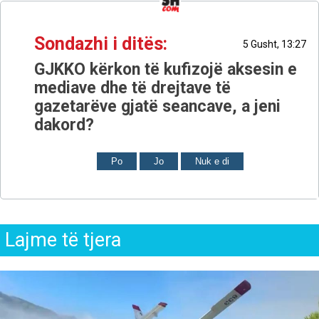
Sondazhi i ditës:
5 Gusht, 13:27
GJKKO kërkon të kufizojë aksesin e
mediave dhe të drejtave të
gazetarëve gjatë seancave, a jeni
dakord?
Po
Jo
Nuk e di
Lajme të tjera