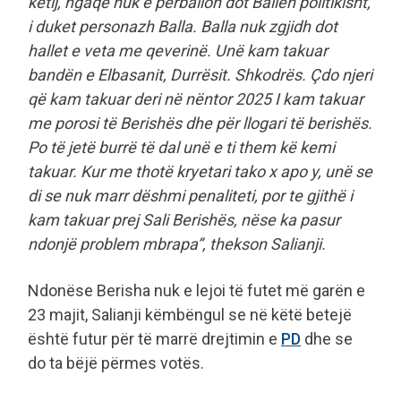
këtij, ngaqë nuk e përballon dot Ballën politikisht,
i duket personazh Balla. Balla nuk zgjidh dot
hallet e veta me qeverinë. Unë kam takuar
bandën e Elbasanit, Durrësit. Shkodrës. Çdo njeri
që kam takuar deri në nëntor 2025 I kam takuar
me porosi të Berishës dhe për llogari të berishës.
Po të jetë burrë të dal unë e ti them kë kemi
takuar. Kur me thotë kryetari tako x apo y, unë se
di se nuk marr dëshmi penaliteti, por te gjithë i
kam takuar prej Sali Berishës, nëse ka pasur
ndonjë problem mbrapa
”, thekson Salianji.
Ndonëse Berisha nuk e lejoi të futet më garën e
23 majit, Salianji këmbëngul se në këtë betejë
është futur për të marrë drejtimin e
PD
dhe se
do ta bëjë përmes votës.