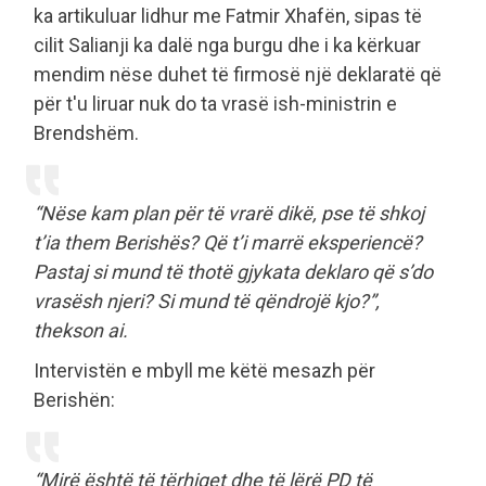
ka artikuluar lidhur me Fatmir Xhafën, sipas të
cilit Salianji ka dalë nga burgu dhe i ka kërkuar
mendim nëse duhet të firmosë një deklaratë që
për t'u liruar nuk do ta vrasë ish-ministrin e
Brendshëm.
“
Nëse kam plan për të vrarë dikë, pse të shkoj
t’ia them Berishës? Që t’i marrë eksperiencë?
Pastaj si mund të thotë gjykata deklaro që s’do
vrasësh njeri? Si mund të qëndrojë kjo?
”,
thekson ai.
Intervistën e mbyll me këtë mesazh për
Berishën:
“
Mirë është të tërhiqet dhe të lërë PD të