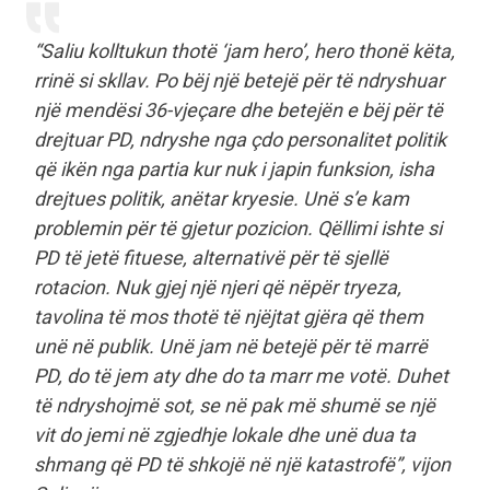
“
Saliu kolltukun thotë ‘jam hero’, hero thonë këta,
rrinë si skllav. Po bëj një betejë për të ndryshuar
një mendësi 36-vjeçare dhe betejën e bëj për të
drejtuar PD, ndryshe nga çdo personalitet politik
që ikën nga partia kur nuk i japin funksion, isha
drejtues politik, anëtar kryesie. Unë s’e kam
problemin për të gjetur pozicion. Qëllimi ishte si
PD të jetë fituese, alternativë për të sjellë
rotacion. Nuk gjej një njeri që nëpër tryeza,
tavolina të mos thotë të njëjtat gjëra që them
unë në publik. Unë jam në betejë për të marrë
PD, do të jem aty dhe do ta marr me votë. Duhet
të ndryshojmë sot, se në pak më shumë se një
vit do jemi në zgjedhje lokale dhe unë dua ta
shmang që PD të shkojë në një katastrofë
”, vijon