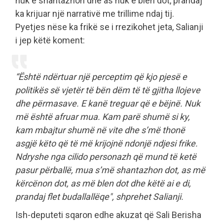
nuk e shantazhon dhe as nuk e blen dot, prandaj
ka krijuar një narrativë me trillime ndaj tij.
Pyetjes nëse ka frikë se i rrezikohet jeta, Salianji
i jep këtë koment:
“
Është ndërtuar një perceptim që kjo pjesë e
politikës së vjetër të bën dëm të të gjitha llojeve
dhe përmasave. E kanë treguar që e bëjnë. Nuk
më është afruar mua. Kam parë shumë si ky,
kam mbajtur shumë në vite dhe s’më thonë
asgjë këto që të më krijojnë ndonjë ndjesi frike.
Ndryshe nga cilido personazh që mund të ketë
pasur përballë, mua s’më shantazhon dot, as më
kërcënon dot, as më blen dot dhe këtë ai e di,
prandaj flet budallallëqe", shprehet Salianji.
Ish-deputeti sqaron edhe akuzat që Sali Berisha