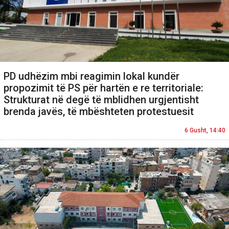
PD udhëzim mbi reagimin lokal kundër
propozimit të PS për hartën e re territoriale:
Strukturat në degë të mblidhen urgjentisht
brenda javës, të mbështeten protestuesit
6 Gusht, 14:40