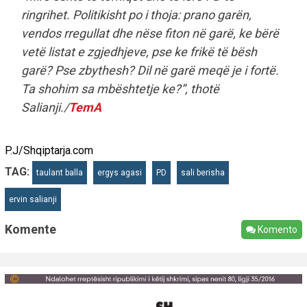
ringrihet. Politikisht po i thoja: prano garën,
vendos rregullat dhe nëse fiton në garë, ke bërë
vetë listat e zgjedhjeve, pse ke frikë të bësh
garë? Pse zbythesh? Dil në garë meqë je i fortë.
Ta shohim sa mbështetje ke?
”, thotë
Salianji./
TemA
P.J/Shqiptarja.com
TAG:
taulant balla
ergys agasi
PD
sali berisha
ervin salianji
Komente
Komento