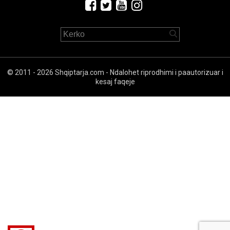
© 2011 - 2026 Shqiptarja.com - Ndalohet riprodhimi i paautorizuar i
kesaj faqeje