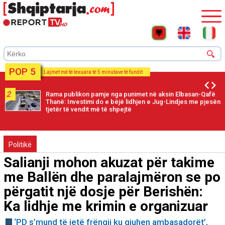
POP 5
Lajmet më të lexuara të 5 minutave të fundit
2
Rama publikon pamje nga punimet në aksin Elbasan-Qafë
Thanë: Investimi do e bëjë lidhjen e Jug-Lindjes me pjesën
tjetër të vendit më të shpejtë
Politikë
Salianji mohon akuzat për takime
me Ballën dhe paralajmëron se po
përgatit një dosje për Berishën:
Ka lidhje me krimin e organizuar
‘PD s’mund të jetë frëngji ku gjuhen ambasadorët’,