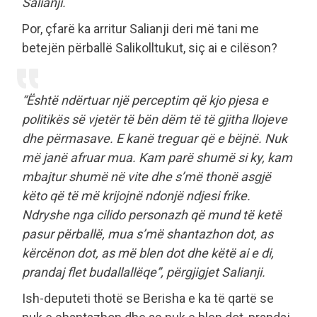
Salianji.
Por, çfarë ka arritur Salianji deri më tani me
betejën përballë Salikolltukut, siç ai e cilëson?
“
Është ndërtuar një perceptim që kjo pjesa e
politikës së vjetër të bën dëm të të gjitha llojeve
dhe përmasave. E kanë treguar që e bëjnë. Nuk
më janë afruar mua. Kam parë shumë si ky, kam
mbajtur shumë në vite dhe s’më thonë asgjë
këto që të më krijojnë ndonjë ndjesi frike.
Ndryshe nga cilido personazh që mund të ketë
pasur përballë, mua s’më shantazhon dot, as
kërcënon dot, as më blen dot dhe këtë ai e di,
prandaj flet budallallëqe
”, përgjigjet Salianji.
Ish-deputeti thotë se Berisha e ka të qartë se