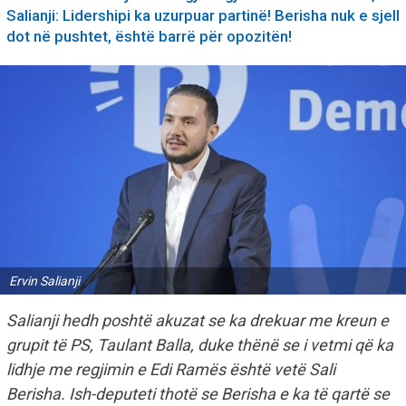
Salianji: Lidershipi ka uzurpuar partinë! Berisha nuk e sjell
dot në pushtet, është barrë për opozitën!
Ervin Salianji
Salianji hedh poshtë akuzat se ka drekuar me kreun e
grupit të PS, Taulant Balla, duke thënë se i vetmi që ka
lidhje me regjimin e Edi Ramës është vetë Sali
Berisha. Ish-deputeti thotë se Berisha e ka të qartë se