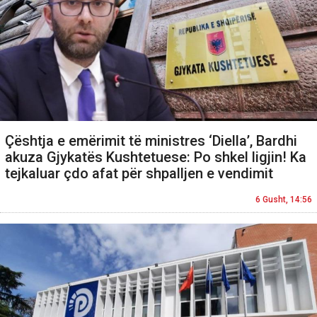
Çështja e emërimit të ministres ‘Diella’, Bardhi
akuza Gjykatës Kushtetuese: Po shkel ligjin! Ka
tejkaluar çdo afat për shpalljen e vendimit
6 Gusht, 14:56