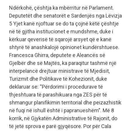
Ndërkohë, çështja ka mbërritur në Parlament.
Deputetët dhe senatorët e Sardenjës nga Lëvizja
5 Yjet kanë njoftuar se do ta çojnë këtë çështje
në të gjitha institucionet e mundshme, duke i
kërkuar qeverisë të sqarojë arsyet që e kanë
shtyrë të anashkalojë opinionet kundërshtuese.
Francesca Ghirra, deputete e Aleancës së
Gjelbër dhe së Majtës, ka paraqitur tashmë një
interpelancë drejtuar ministrave të Mjedisit,
Turizmit dhe Politikave të Kohezionit, duke
deklaruar se: “Përdorimi i procedurave të
thjeshtuara të parashikuara nga ZES për të
shmangur planifikimin territorial dhe peizazhistik
në fuqi në ishull është i papranueshëm”. Më 8
korrik, në Gjykatën Administrative të Rajonit, do
të jetë sprova e parë gjyqësore. Por për Cala