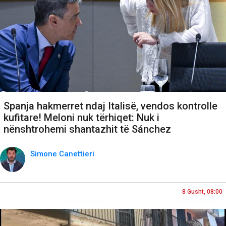
Spanja hakmerret ndaj Italisë, vendos kontrolle
kufitare! Meloni nuk tërhiqet: Nuk i
nënshtrohemi shantazhit të Sánchez
Simone Canettieri
8 Gusht, 08:00