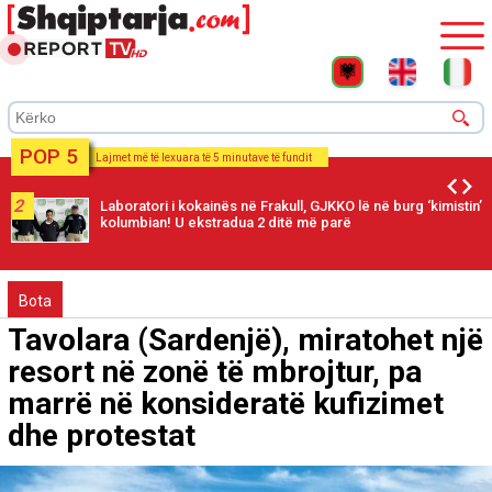
POP 5
Lajmet më të lexuara të 5 minutave të fundit
2
Laboratori i kokainës në Frakull, GJKKO lë në burg ‘kimistin’
kolumbian! U ekstradua 2 ditë më parë
Bota
Tavolara (Sardenjë), miratohet një
resort në zonë të mbrojtur, pa
marrë në konsideratë kufizimet
dhe protestat