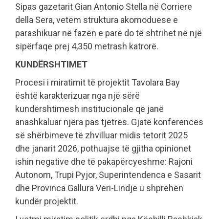
Sipas gazetarit Gian Antonio Stella në Corriere
della Sera, vetëm struktura akomoduese e
parashikuar në fazën e parë do të shtrihet në një
sipërfaqe prej 4,350 metrash katrorë.
KUNDËRSHTIMET
Procesi i miratimit të projektit Tavolara Bay
është karakterizuar nga një sërë
kundërshtimesh institucionale që janë
anashkaluar njëra pas tjetrës. Gjatë konferencës
së shërbimeve të zhvilluar midis tetorit 2025
dhe janarit 2026, pothuajse të gjitha opinionet
ishin negative dhe të pakapërcyeshme: Rajoni
Autonom, Trupi Pyjor, Superintendenca e Sasarit
dhe Provinca Gallura Veri-Lindje u shprehën
kundër projektit.