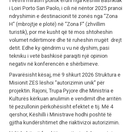
I vetmi miratim politik erdhi nga Këshilli Bashkiak
i Loiri Porto San Paolo, i cili në nëntor 2025 pranoi
ndryshimin e destinacionit të zonës nga “Zona
H” (mbrojtje e plotë) në “Zona F” (zhvillim
turistik), por me kusht që të mos shtoheshin
volumet ndërtimore dhe të ruheshin rrugët drejt
detit. Edhe ky qëndrim u vu në dyshim, pasi
tekniku i vetë bashkisë paraqiti një opinion
negativ në konferencën e shërbimeve.
Pavarësisht kësaj, më 9 shkurt 2026 Struktura e
Misionit ZES lëshoi “autorizimin unik” për
projektin. Rajoni, Trupa Pyjore dhe Ministria e
Kulturës kërkuan anulimin e vendimit dhe arritën
të pezullonin përkohësisht efektet e tij. Më 4
qershor, Këshilli i Ministrave hodhi poshtë të
gjitha kundërshtimet dhe riaktivizoi autorizimin.