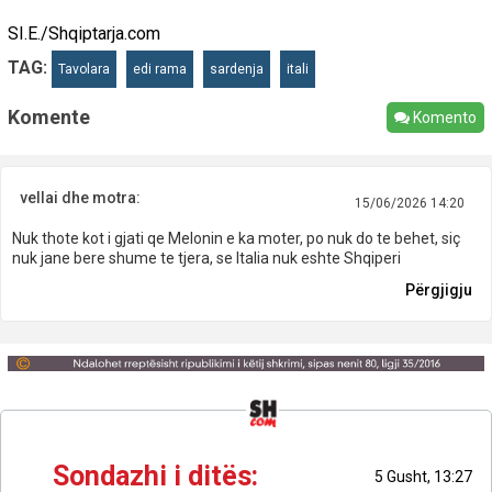
SI.E./Shqiptarja.com
TAG:
Tavolara
edi rama
sardenja
itali
Komente
Komento
vellai dhe motra:
15/06/2026 14:20
Nuk thote kot i gjati qe Melonin e ka moter, po nuk do te behet, siç
nuk jane bere shume te tjera, se Italia nuk eshte Shqiperi
Përgjigju
Sondazhi i ditës:
5 Gusht, 13:27