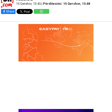
15 Qershor, 13:45 |
Përditesimi: 15 Qershor, 13:48
Share