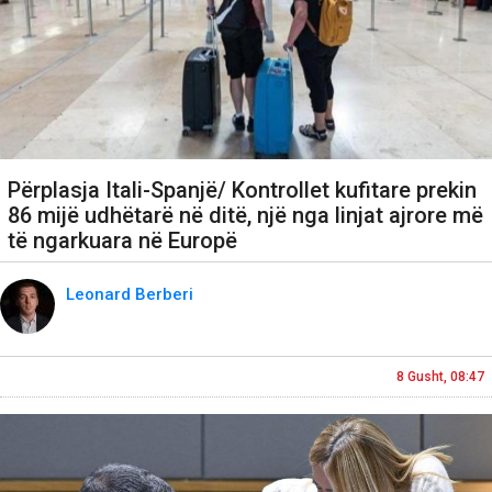
Përplasja Itali-Spanjë/ Kontrollet kufitare prekin
86 mijë udhëtarë në ditë, një nga linjat ajrore më
të ngarkuara në Europë
Leonard Berberi
8 Gusht, 08:47