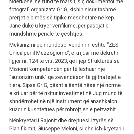
Ndërkohë, në fund të marsit, siç dokumentoi me
fotografi organizata GrIG, kishin nisur tashmë
prerjet e bimësisë tipike mesdhetare në kep.
Janë duke u kryer verifikime, për pasojat e
mundshme penale të çështjes.
Mekanizmi që mundësoi vendimin është “ZES
Unica per il Mezzogiorno”, e krijuar me dekretin
ligjor nr. 124 të vitit 2023, që i jep Strukturës së
Misionit kompetencën për të lëshuar një
“autorizim unik” që zëvendëson të gjitha lejet e
tjera. Sipas GrIG, çështja është nëse një normë
e krijuar për të nxitur investimet në Jug mund të
shndërrohet në një instrument që anashkalon
kuadrin kushtetues për mbrojtjen e peizazhit.
Nënkryetari i Rajonit dhe drejtuesi i zyrës së
Planifikimit, Giuseppe Meloni, si dhe ish-kryetari i