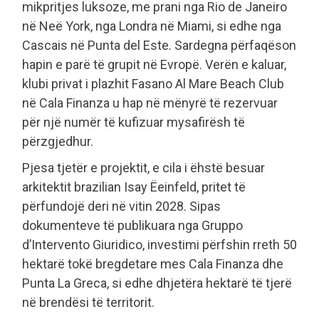
mikpritjes luksoze, me prani nga Rio de Janeiro
në Neë York, nga Londra në Miami, si edhe nga
Cascais në Punta del Este. Sardegna përfaqëson
hapin e parë të grupit në Evropë. Verën e kaluar,
klubi privat i plazhit Fasano Al Mare Beach Club
në Cala Finanza u hap në mënyrë të rezervuar
për një numër të kufizuar mysafirësh të
përzgjedhur.
Pjesa tjetër e projektit, e cila i ëhstë besuar
arkitektit brazilian Isay Ëeinfeld, pritet të
përfundojë deri në vitin 2028. Sipas
dokumenteve të publikuara nga Gruppo
d’Intervento Giuridico, investimi përfshin rreth 50
hektarë tokë bregdetare mes Cala Finanza dhe
Punta La Greca, si edhe dhjetëra hektarë të tjerë
në brendësi të territorit.