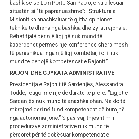
bashkisë së Loiri Porto San Paolo, e ka cilësuar
situatën si “të papranueshme”: “Struktura e
Misionit ka anashkaluar të gjitha opinionet
teknike të dhëna nga bashkia dhe zyrat rajonale.
Bëhet fjalë për një ligj që nuk mund të
kapërcehet përmes një konference shërbimesh
të parashikuar nga një ligj kombëtar, i cili nuk
mund të cenojë kompetencat e Rajonit.”
RAJONI DHE GJYKATA ADMINISTRATIVE
Presidentja e Rajonit të Sardenjës, Alessandra
Todde, reagoi me një deklaratë të prerë: “Ligjet e
Sardenjës nuk mund të anashkalohen. Ne do të
mbrojmë deri në fund kompetencat që burojnë
nga autonomia jonë.” Sipas saj, thjeshtimi i
procedurave administrative nuk mund të
përdoret për të dobësuar kompetencat e