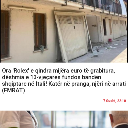
Ora 'Rolex' e qindra mijëra euro të grabitura,
dëshmia e 13-vjeçares fundos bandën
shqiptare në Itali! Katër në pranga, njëri në arrati
(EMRAT)
7 Gusht, 22:10