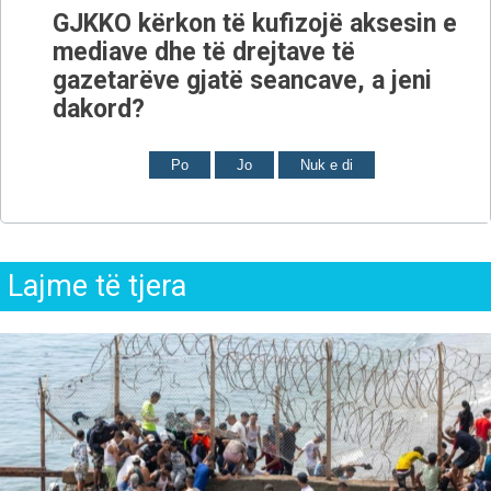
GJKKO kërkon të kufizojë aksesin e
mediave dhe të drejtave të
gazetarëve gjatë seancave, a jeni
dakord?
Po
Jo
Nuk e di
Lajme të tjera