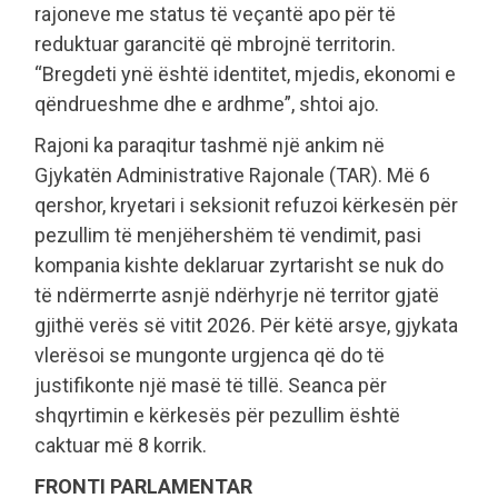
rajoneve me status të veçantë apo për të
reduktuar garancitë që mbrojnë territorin.
“Bregdeti ynë është identitet, mjedis, ekonomi e
qëndrueshme dhe e ardhme”, shtoi ajo.
Rajoni ka paraqitur tashmë një ankim në
Gjykatën Administrative Rajonale (TAR). Më 6
qershor, kryetari i seksionit refuzoi kërkesën për
pezullim të menjëhershëm të vendimit, pasi
kompania kishte deklaruar zyrtarisht se nuk do
të ndërmerrte asnjë ndërhyrje në territor gjatë
gjithë verës së vitit 2026. Për këtë arsye, gjykata
vlerësoi se mungonte urgjenca që do të
justifikonte një masë të tillë. Seanca për
shqyrtimin e kërkesës për pezullim është
caktuar më 8 korrik.
FRONTI PARLAMENTAR