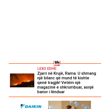
LEXO EDHE:
Zjarri në Krujë, Rama: U shmang
një bilanc që mund të kishte
qenë tragjik! Vetëm një
magazinë e shkrumbuar, asnjë
banor i lënduar