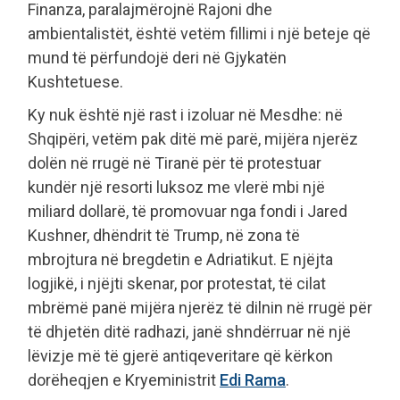
Finanza, paralajmërojnë Rajoni dhe
ambientalistët, është vetëm fillimi i një beteje që
mund të përfundojë deri në Gjykatën
Kushtetuese.
Ky nuk është një rast i izoluar në Mesdhe: në
Shqipëri, vetëm pak ditë më parë, mijëra njerëz
dolën në rrugë në Tiranë për të protestuar
kundër një resorti luksoz me vlerë mbi një
miliard dollarë, të promovuar nga fondi i Jared
Kushner, dhëndrit të Trump, në zona të
mbrojtura në bregdetin e Adriatikut. E njëjta
logjikë, i njëjti skenar, por protestat, të cilat
mbrëmë panë mijëra njerëz të dilnin në rrugë për
të dhjetën ditë radhazi, janë shndërruar në një
lëvizje më të gjerë antiqeveritare që kërkon
dorëheqjen e Kryeministrit
Edi Rama
.