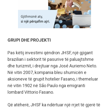
GRUPI DHE PROJEKTI
Pas këtij investimi qëndron JHSF, një gjigant
brazilian i sektorit të pasurive të paluajtshme
dhe turizmit, i drejtuar nga José Auriemo Neto.
Në vitin 2007, kompania bleu shumicën e
aksioneve të grupit hotelier Fasano, i themeluar
në vitin 1902 në São Paulo nga emigranti
lombard Vittorio Fasano.
Që atëherë, JHSF ka ndërtuar një rrjet të gjerë të