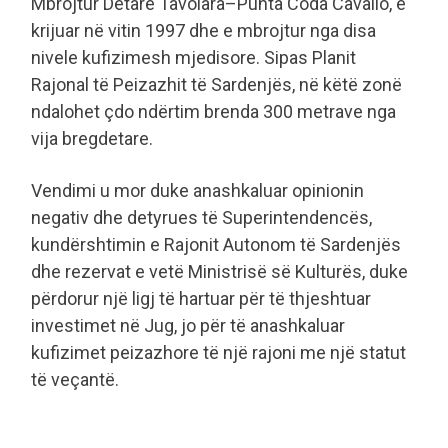
Mbrojtur Detare Tavolara–Punta Coda Cavallo, e
krijuar në vitin 1997 dhe e mbrojtur nga disa
nivele kufizimesh mjedisore. Sipas Planit
Rajonal të Peizazhit të Sardenjës, në këtë zonë
ndalohet çdo ndërtim brenda 300 metrave nga
vija bregdetare.
Vendimi u mor duke anashkaluar opinionin
negativ dhe detyrues të Superintendencës,
kundërshtimin e Rajonit Autonom të Sardenjës
dhe rezervat e vetë Ministrisë së Kulturës, duke
përdorur një ligj të hartuar për të thjeshtuar
investimet në Jug, jo për të anashkaluar
kufizimet peizazhore të një rajoni me një statut
të veçantë.