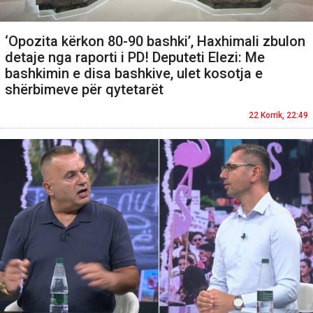
‘Opozita kërkon 80-90 bashki’, Haxhimali zbulon
detaje nga raporti i PD! Deputeti Elezi: Me
bashkimin e disa bashkive, ulet kosotja e
shërbimeve për qytetarët
22 Korrik, 22:49