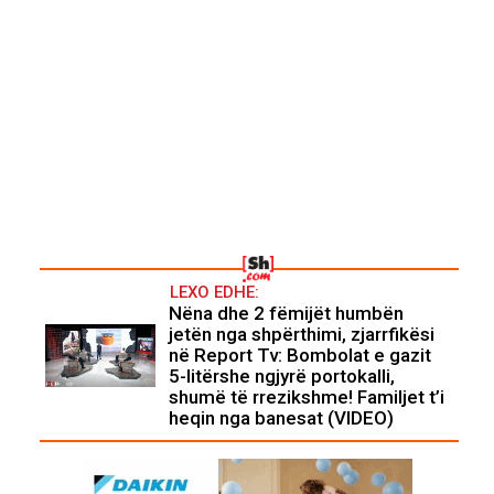
LEXO EDHE:
Nëna dhe 2 fëmijët humbën
jetën nga shpërthimi, zjarrfikësi
në Report Tv: Bombolat e gazit
5-litërshe ngjyrë portokalli,
shumë të rrezikshme! Familjet t’i
heqin nga banesat (VIDEO)