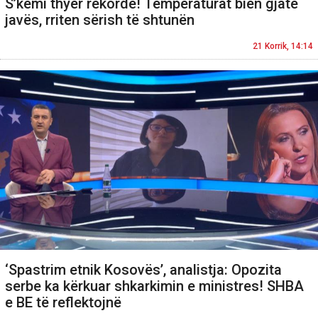
S’kemi thyer rekorde! Temperaturat bien gjatë
javës, rriten sërish të shtunën
21 Korrik, 14:14
‘Spastrim etnik Kosovës’, analistja: Opozita
serbe ka kërkuar shkarkimin e ministres! SHBA
e BE të reflektojnë