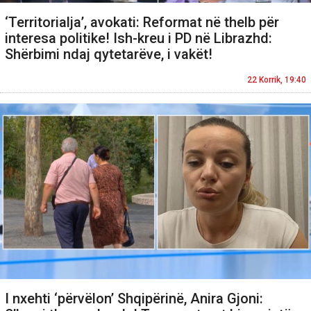
‘Territorialja’, avokati: Reformat në thelb për
interesa politike! Ish-kreu i PD në Librazhd:
Shërbimi ndaj qytetarëve, i vakët!
22 Korrik, 19:40
I nxehti ‘përvëlon’ Shqipërinë, Anira Gjoni: