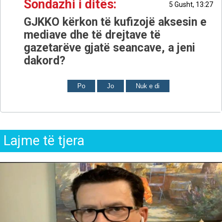
Sondazhi i ditës:
5 Gusht, 13:27
GJKKO kërkon të kufizojë aksesin e
mediave dhe të drejtave të
gazetarëve gjatë seancave, a jeni
dakord?
Po
Jo
Nuk e di
Lajme të tjera