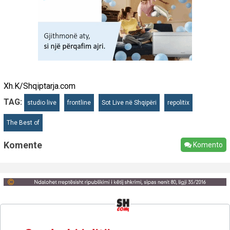
Xh.K/Shqiptarja.com
TAG:
studio live
frontline
Sot Live në Shqipëri
repolitix
The Best of
Komente
Komento