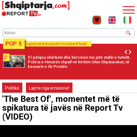
POP 5
Lajmet më të lexuara të 5 minutave të fundit
2
S'i pëlqeu shërbimi dhe kërcënoi me jetë stafin e hotelit,
Policia e Himarës shpall në kërkim Ulian Shpatarakun, të
besuarin e Ilir Prodës
Politikë
Lajme nga emisionet
'The Best Of', momentet më të
spikatura të javës në Report Tv
(VIDEO)