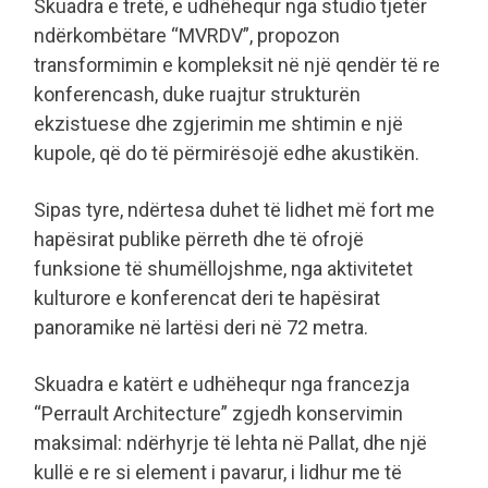
Skuadra e tretë, e udhëhequr nga studio tjetër
ndërkombëtare “MVRDV”, propozon
transformimin e kompleksit në një qendër të re
konferencash, duke ruajtur strukturën
ekzistuese dhe zgjerimin me shtimin e një
kupole, që do të përmirësojë edhe akustikën.
Sipas tyre, ndërtesa duhet të lidhet më fort me
hapësirat publike përreth dhe të ofrojë
funksione të shumëllojshme, nga aktivitetet
kulturore e konferencat deri te hapësirat
panoramike në lartësi deri në 72 metra.
Skuadra e katërt e udhëhequr nga francezja
“Perrault Architecture” zgjedh konservimin
maksimal: ndërhyrje të lehta në Pallat, dhe një
kullë e re si element i pavarur, i lidhur me të