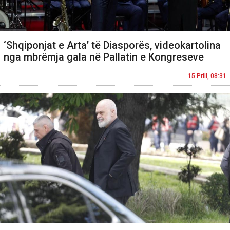
‘Shqiponjat e Arta’ të Diasporës, videokartolina
nga mbrëmja gala në Pallatin e Kongreseve
15 Prill, 08:31