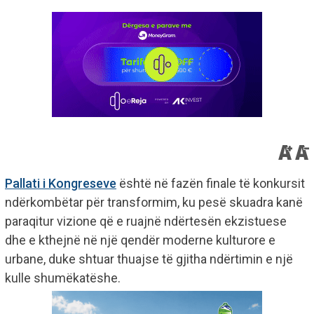
Pallati i Kongreseve
është në fazën finale të konkursit
ndërkombëtar për transformim, ku pesë skuadra kanë
paraqitur vizione që e ruajnë ndërtesën ekzistuese
dhe e kthejnë në një qendër moderne kulturore e
urbane, duke shtuar thuajse të gjitha ndërtimin e një
kulle shumëkatëshe.