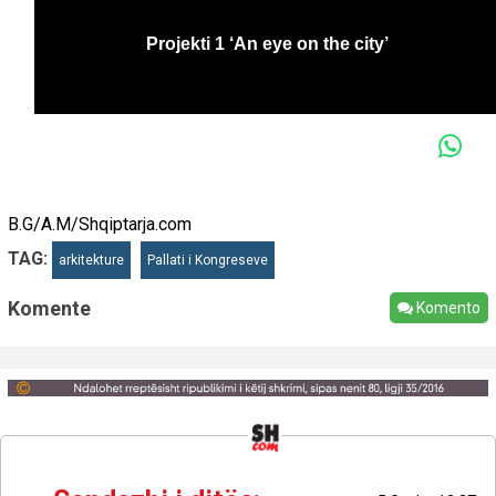
B.G/A.M/Shqiptarja.com
TAG:
arkitekture
Pallati i Kongreseve
Komente
Komento