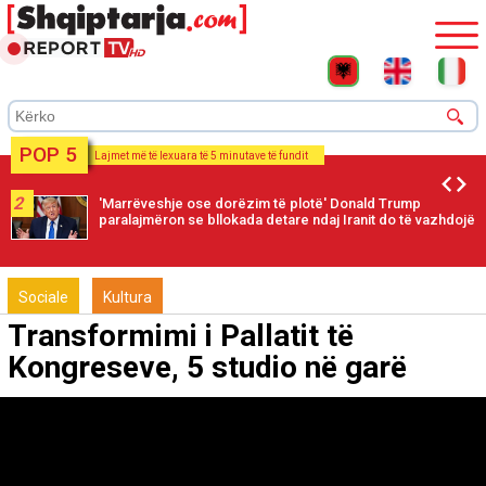
POP 5
Lajmet më të lexuara të 5 minutave të fundit
2
'Marrëveshje ose dorëzim të plotë' Donald Trump
paralajmëron se bllokada detare ndaj Iranit do të vazhdojë
Sociale
Kultura
Transformimi i Pallatit të
Kongreseve, 5 studio në garë