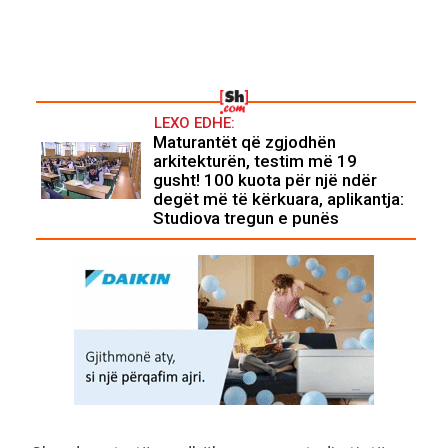
LEXO EDHE:
Maturantët që zgjodhën
arkitekturën, testim më 19
gusht! 100 kuota për një ndër
degët më të kërkuara, aplikantja:
Studiova tregun e punës