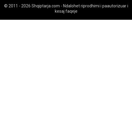
© 2011 - 2026 Shqiptarja.com - Ndalohet riprodhimi i paautorizuar i
kesaj faqeje