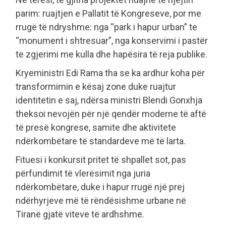
parim: ruajtjen e Pallatit të Kongreseve, por me
rrugë të ndryshme: nga “park i hapur urban” te
“monument i shtresuar”, nga konservimi i pastër
te zgjerimi me kulla dhe hapësira të reja publike.
Kryeministri Edi Rama tha se ka ardhur koha për
transformimin e kësaj zone duke ruajtur
identitetin e saj, ndërsa ministri Blendi Gonxhja
theksoi nevojën për një qendër moderne të aftë
të presë kongrese, samite dhe aktivitete
ndërkombëtare të standardeve më të larta.
Fituesi i konkursit pritet të shpallet sot, pas
përfundimit të vlerësimit nga juria
ndërkombëtare, duke i hapur rrugë një prej
ndërhyrjeve më të rëndësishme urbane në
Tiranë gjatë viteve të ardhshme.