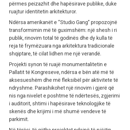
përmes peizazhit dhe hapësirave publike, duke
ruajtur identitetin arkitekturor.
Ndërsa amerikanët e “Studio Gang” propozojnë
transformimin më të guximshëm: një shesh i ri
publik, rinovim total të godinës dhe dy kulla të
reja të frymëzuara nga arkitektura tradicionale
shqiptare, të cilat lidhen me një verandë.
Projekti synon të ruajë monumentalitetin e
Pallatit të Kongreseve, ndërsa e bën atë më të
aksesueshëm dhe më fleksibël për aktivitete të
ndryshme. Parashikohet një rinovim i gjerë që
nis nga nivelet e poshtme të ndërtesës, zgjerimi
i auditorit, shtimi i hapësirave teknologjike të
skenës dhe krijimi i më shumë vendeve të
parkimit.
Në tërësi, të gjitha projektet ndajnë të njëjtin