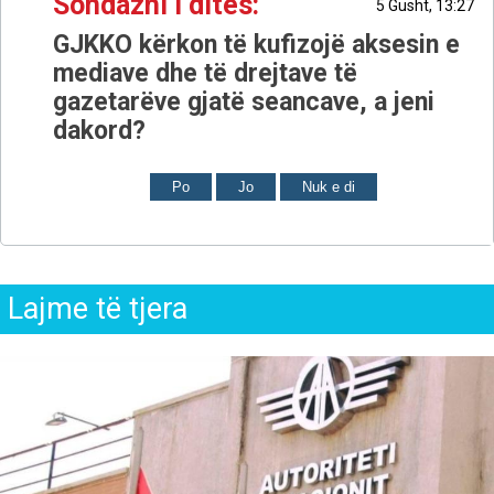
Sondazhi i ditës:
5 Gusht, 13:27
GJKKO kërkon të kufizojë aksesin e
mediave dhe të drejtave të
gazetarëve gjatë seancave, a jeni
dakord?
Po
Jo
Nuk e di
Lajme të tjera