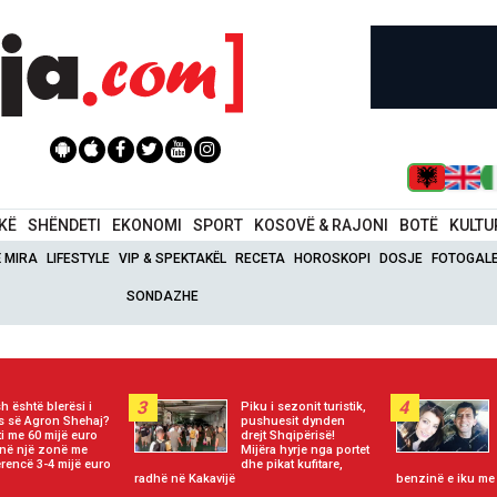
IKË
SHËNDETI
EKONOMI
SPORT
KOSOVË & RAJONI
BOTË
KULTU
Ë MIRA
LIFESTYLE
VIP & SPEKTAKËL
RECETA
HOROSKOPI
DOSJE
FOTOGALE
SONDAZHE
3
4
h është blerësi i
Piku i sezonit turistik,
ës së Agron Shehaj?
pushuesit dynden
ti me 60 mijë euro
drejt Shqipërisë!
në një zonë me
Mijëra hyrje nga portet
erencë 3-4 mijë euro
dhe pikat kufitare,
radhë në Kakavijë
benzinë e iku me