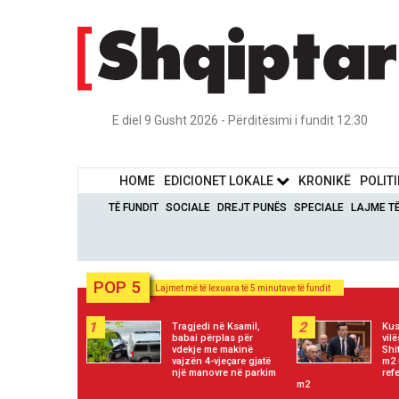
E diel 9 Gusht 2026 - Përditësimi i fundit 12:30
HOME
EDICIONET LOKALE
KRONIKË
POLIT
TË FUNDIT
SOCIALE
DREJT PUNËS
SPECIALE
LAJME T
POP 5
Lajmet më të lexuara të 5 minutave të fundit
1
2
Tragjedi në Ksamil,
Kus
babai përplas për
vil
vdekje me makinë
Shi
vajzën 4-vjeçare gjatë
m2 
një manovre në parkim
ref
m2