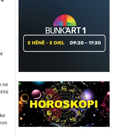
në
e në
shtë
ike
imin