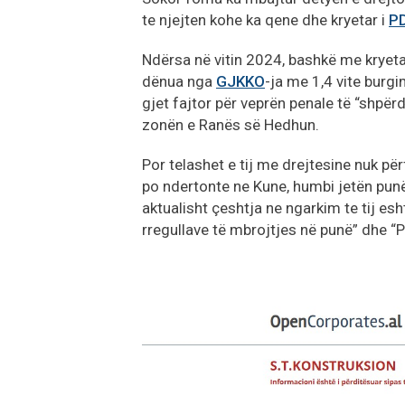
te njejten kohe ka qene dhe kryetar i
P
Ndërsa në vitin 2024, bashkë me kryetar
dënua nga
GJKKO
-ja me 1,4 vite burg
gjet fajtor për veprën penale të “shpërd
zonën e Ranës së Hedhun.
Por telashet e tij me drejtesine nuk përf
po ndertonte ne Kune, humbi jetën punë
aktualisht çeshtja ne ngarkim te tij es
rregullave të mbrojtjes në punë” dhe “