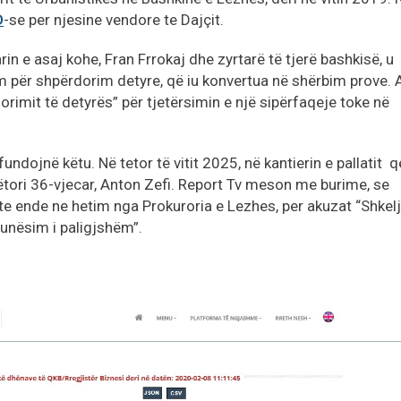
D
-se per njesine vendore te Dajçit.
in e asaj kohe, Fran Frrokaj dhe zyrtarë të tjerë bashkisë, u
im për shpërdorim detyre, që iu konvertua në shërbim prove. A
orimit të detyrës” për tjetërsimin e një sipërfaqeje toke në
undojnë këtu. Në tetor të vitit 2025, në kantierin e pallatit q
tori 36-vjecar, Anton Zefi. Report Tv meson me burime, se
hte ende ne hetim nga Prokuroria e Lezhes, per akuzat “Shkelj
Punësim i paligjshëm”.