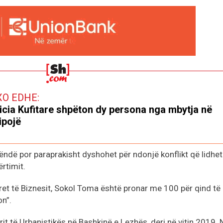
XO EDHE:
icia Kufitare shpëton dy persona nga mbytja në
ipojë
rëndë por paraprakisht dyshohet për ndonjë konflikt që lidhe
ërtimit.
t të Biznesit, Sokol Toma është pronar me 100 për qind të
on”.
t të Urbanistikës në Bashkinë e Lezhës, deri në vitin 2019. 