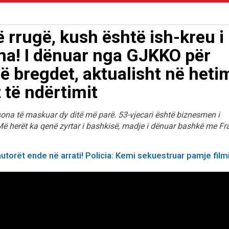
 rrugë, kush është ish-kreu i
ma! I dënuar nga GJKKO për
në bregdet, aktualisht në heti
 të ndërtimit
ona të maskuar dy ditë më parë. 53-vjecari është biznesmen i
 Më herët ka qenë zyrtar i bashkisë, madje i dënuar bashkë me Fr
autorët ende në arrati! Policia: Kemi sekuestruar pamje film