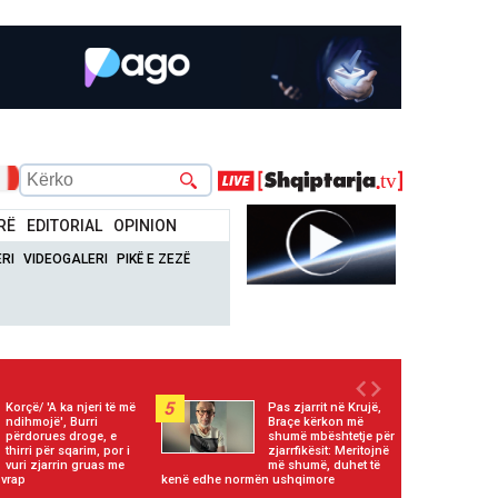
RË
EDITORIAL
OPINION
RI
VIDEOGALERI
PIKË E ZEZË
5
Korçë/ 'A ka njeri të më
Pas zjarrit në Krujë,
ndihmojë', Burri
Braçe kërkon më
përdorues droge, e
shumë mbështetje për
thirri për sqarim, por i
zjarrfikësit: Meritojnë
vuri zjarrin gruas me
më shumë, duhet të
 vrap
kenë edhe normën ushqimore