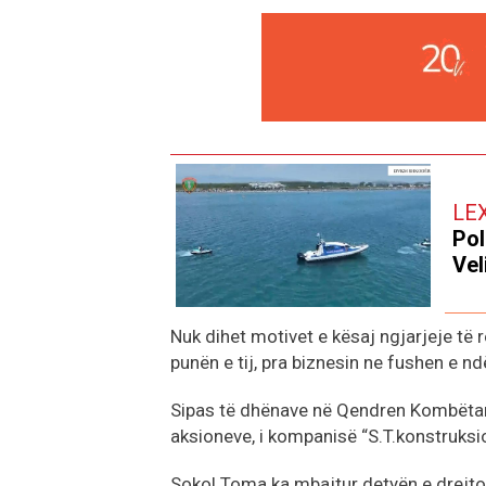
LE
Pol
Vel
Nuk dihet motivet e kësaj ngjarjeje të 
punën e tij, pra biznesin ne fushen e nd
Sipas të dhënave në Qendren Kombëtare
aksioneve, i kompanisë “S.T.konstruksi
Sokol Toma ka mbajtur detyën e drejtori