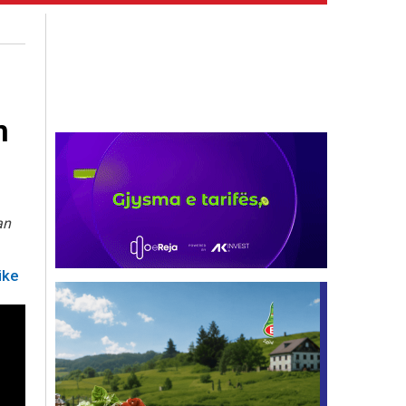
m
an
ike