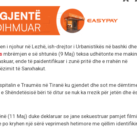
en i njohur në Lezhë, ish-drejtor i Urbanistikës në bashki dhe
s
mbrëmjen e së shtunës (9 Maj) teksa udhëtonte me maki
kuar, ende të paidentifikuar i zunë pritë dhe e rrahën në
ëzimit të Sanxhakut.
 spitalin e Traumës në Tiranë ku gjendet dhe sot me dëmtim
 e Shëndetësisë bëri të ditur se nuk ka rrezik për jetën dhe ë
hënë (11 Maj) duke deklaruar se jane sekuestruar pamjet film
he po kryhen një sërë veprimesh hetimore me qëllim identifik