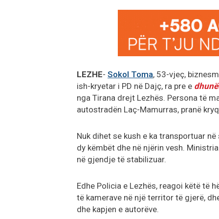
LEZHE
-
Sokol Toma
, 53-vjeç, biznesm
ish-kryetar i PD në Dajç, ra pre e
dhunë
nga Tirana drejt Lezhës. Persona të mas
autostradën Laç-Mamurras, pranë kryq
Nuk dihet se kush e ka transportuar në
dy këmbët dhe në njërin vesh. Ministria
në gjendje të stabilizuar.
Edhe Policia e Lezhës, reagoi këtë të 
të kamerave në një territor të gjerë, d
dhe kapjen e autorëve.